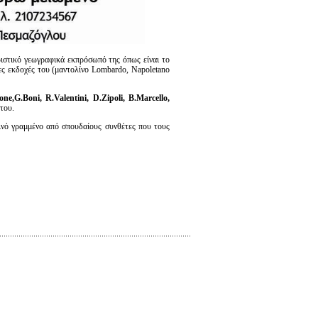
ριστικό γεωγραφικά εκπρόσωπό της όπως είναι το
ρες εκδοχές του (μαντολίνο Lombardo, Napoletano
cone
,G
.Boni
, R
.Valentini
, D
.Zipoli
, B
.Marcello
,
του.
ινό γραμμένο από σπουδαίους συνθέτες που τους