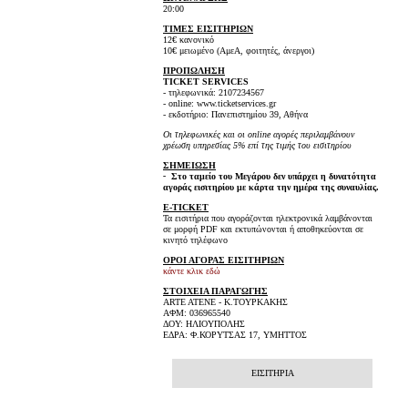
20:00
ΤΙΜΕΣ ΕΙΣΙΤΗΡΙΩΝ
12€ κανονικό
10€ μειωμένο (ΑμεΑ, φοιτητές, άνεργοι)
ΠΡΟΠΩΛΗΣΗ
TICKET SERVICES
- τηλεφωνικά: 2107234567
- online: www.ticketservices.gr
- εκδοτήριο: Πανεπιστημίου 39, Αθήνα
Οι τηλεφωνικές και οι online αγορές περιλαμβάνουν
χρέωση υπηρεσίας 5% επί της τιμής του εισιτηρίου
ΣΗΜΕΙΩΣΗ
-
Στο ταμείο του Μεγάρου δεν υπάρχει η δυνατότητα
αγοράς εισιτηρίου με κάρτα την ημέρα της συναυλίας.
E-TICKET
Τα εισιτήρια που αγοράζονται ηλεκτρονικά λαμβάνονται
σε μορφή PDF και εκτυπώνονται ή αποθηκεύονται σε
κινητό τηλέφωνο
ΟΡΟΙ ΑΓΟΡΑΣ ΕΙΣΙΤΗΡΙΩΝ
κάντε κλικ εδώ
ΣΤΟΙΧΕΙΑ ΠΑΡΑΓΩΓΗΣ
ARTE ATENE - Κ.ΤΟΥΡΚΑΚΗΣ
ΑΦΜ: 036965540
ΔΟΥ: ΗΛΙΟΥΠΟΛΗΣ
ΕΔΡΑ: Φ.ΚΟΡΥΤΣΑΣ 17, ΥΜΗΤΤΟΣ
ΕΙΣΙΤΗΡΙΑ