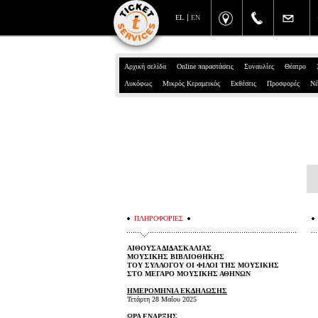
EL
EN
Αρχική σελίδα
Online παραστάσεις
Συναυλίες
Θέατρο
Λυκόφως
Μικρός Κεραμεικός
Εκθέσεις
Προσφορές
Νέ
ΠΛΗΡΟΦΟΡΙΕΣ
ΑΙΘΟΥΣΑ ΔΙΔΑΣΚΑΛΙΑΣ
ΜΟΥΣΙΚΗΣ ΒΙΒΛΙΟΘΗΚΗΣ
ΤΟΥ ΣΥΛΛΟΓΟΥ ΟΙ ΦΙΛΟΙ ΤΗΣ ΜΟΥΣΙΚΗΣ
ΣΤΟ ΜΕΓΑΡΟ ΜΟΥΣΙΚΗΣ ΑΘΗΝΩΝ
ΗΜΕΡΟΜΗΝΙΑ ΕΚΔΗΛΩΣΗΣ
Τετάρτη 28 Μαΐου 2025
ΩΡΑ ΕΝΑΡΞΗΣ