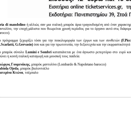
ria
di
mandolin
ο
ή αλλιώς
σαν μια ιταλική μπαρόκ άρια τραγουδισμένη από έναν χαρακτη
αντολίνο, την εποχή μάλιστα που θεωρείται χρυσή περίοδος για το όργανο αυτό στις διάφο
arocco).
ο πρόγραμμα ξεχωρίζει τόσο για την ποικιλομορφία των έργων και των συνθετών
(
F
.Pic
.Scarlatti
, G
.Gervasio
)
όσο και για την πρωτοτυπία, την δεξιοτεχνία και την εκφραστικότητά 
ο μπαρόκ σύνολο
Lumini
e
Sombri
καταπιάνεται με ένα άγνωστο ρεπερτόριο στο ευρύ κο
νώνει η κοινή ιταλική καταγωγή και μουσική τους παιδεία.
ιώργος Γουμενάκης
, μπαρόκ μαντολίνο (Lombardo & Napoletano barocco)
abiola
Ojeda
, μπαρόκ βιολοντσέλο
ατερίνα Κτώνα
, τσέμπαλο