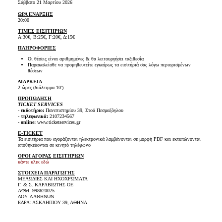
Σάββατο 21 Μαρτίου 2026
ΩΡΑ ΕΝΑΡΞΗΣ
20:00
ΤΙΜΕΣ ΕΙΣΙΤΗΡΙΩΝ
Α:30€, Β:25€, Γ:20€, Δ:15€
ΠΛΗΡΟΦΟΡΙΕΣ
Οι θέσεις είναι αριθμημένες & θα λειτουργήσει ταξιθεσία
Παρακαλείσθε να προμηθευτείτε εγκαίρως τα εισιτήριά σας λόγω περιορισμένων
θέσεων
ΔΙΑΡΚΕΙΑ
2 ώρες (διάλειμμα 10')
ΠΡΟΠΩΛΗΣΗ
TICKET SERVICES
-
εκδοτήριο:
Πανεπιστημίου 39, Στοά Πεσμαζόγλου
-
τηλεφωνικά:
2107234567
-
online:
www.ticketservices.gr
E-TICKET
Τα εισιτήρια που αγοράζονται ηλεκτρονικά λαμβάνονται σε μορφή PDF και εκτυπώνονται
αποθηκεύονται σε κινητό τηλέφωνο
ΟΡΟΙ ΑΓΟΡΑΣ ΕΙΣΙΤΗΡΙΩΝ
κάντε κλικ εδώ
ΣΤΟΙΧΕΙΑ ΠΑΡΑΓΩΓΗΣ
ΜΕΛΩΔΙΕΣ ΚΑΙ ΗΧΟΧΡΩΜΑΤΑ
Γ. & Σ. ΚΑΡΑΒΙΩΤΗΣ ΟΕ
ΑΦΜ: 998620025
ΔΟΥ: Δ ΑΘΗΝΩΝ
ΕΔΡΑ: ΑΣΚΛΗΠΙΟΥ 39, ΑΘΗΝΑ