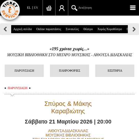
EL
EN
Αναζήτηση
Πανεπιστημίου 39, Αθήνα
Αρχική σελίδα
Online παραστάσεις
Συναυλίες
Θέατρο
Χορός/Χοροθέατρο
Παιδικά
210 7234567
«195 χρόνια χωρίς...»
info@ticketservices.gr
ΜΟΥΣΙΚΗ ΒΙΒΛΙΟΘΗΚΗ ΣΤΟ ΜΕΓΑΡΟ ΜΟΥΣΙΚΗΣ
-
ΑΙΘΟΥΣΑ ΔΙΔΑΣΚΑΛΙΑΣ
Αναζήτηση
ΠΑΡΟΥΣΙΑΣΗ
ΠΛΗΡΟΦΟΡΙΕΣ
ΕΙΣΙΤΗΡΙΑ
Σύνδεση/Εγγραφή
ΠΑΡΟΥΣΙΑΣΗ
Παραγγελία
Σπύρος & Μάκης
Αναζήτηση παραγγελίας
Καραβιώτης
Προσωπικά Δεδομένα
Σάββατο 21 Μαρτίου 2026 | 20:00
Πληροφορίες
ΑΙΘΟΥΣΑ ΔΙΔΑΣΚΑΛΙΑΣ
ΜΟΥΣΙΚΗΣ ΒΙΒΛΙΟΘΗΚΗΣ