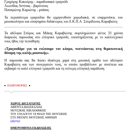
Γρηγόρης Κακούρης - παραδοσιακό τραγούδι
Λεωνίδας Αντύπας - βαρύτονος
Παναγιώτης Καριώτης - μπάσος
Τα περισσότερα τραγούδια θα ερμηνευθούν χορωδιακά, σε εναρμονίσεις του
μουσικολόγου και υποψηφίου διδάκτορος του Ε.Κ.Π.Α. Σπυρίδωνος Καραβιώτη
Τα αδέλφια Σπύρος και Μάκης Καραβιώτης συμπληρώνουν φέτος 33 χρόνια
διαρκούς παρουσίας στο ελληνικό τραγούδι, υποστηρίζοντας με το καλλιτεχνικό
τους ήθος την πεποίθηση:
«Τραγουδάμε για να ενώσουμε τον κόσμο, πιστεύοντας στη θεραπευτική
δύναμη της καλής μουσικής».
Η παρουσία σας θα δώσει ιδιαίτερη χαρά στη μουσική ομάδα των αδελφών
Καραβιώτη και των συνεργατών τους, οι οποίοι προβάλλουν με συνέπεια και
σεβασμό το καλό ελληνικό τραγούδι και τη νεότερη ελληνική παράδοση.
ΠΛΗΡΟΦΟΡΙΕΣ
ΧΩΡΟΣ ΔΙΕΞΑΓΩΓΗΣ
ΑΙΘΟΥΣΑ ΔΙΔΑΣΚΑΛΙΑΣ
ΜΟΥΣΙΚΗΣ ΒΙΒΛΙΟΘΗΚΗΣ
ΤΟΥ ΣΥΛΛΟΓΟΥ ΟΙ ΦΙΛΟΙ ΤΗΣ ΜΟΥΣΙΚΗΣ
ΣΤΟ ΜΕΓΑΡΟ ΜΟΥΣΙΚΗΣ ΑΘΗΝΩΝ
(
χάρτης
)
ΗΜΕΡΟΜΗΝΙΑ ΕΚΔΗΛΩΣΗΣ