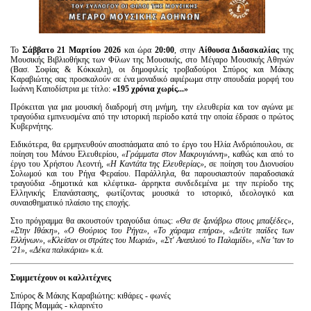
Το
Σάββατο 21 Μαρτίου 2026
και ώρα
20:00
, στην
Αίθουσα Διδασκαλίας
της
Μουσικής Βιβλιοθήκης των Φίλων της Μουσικής, στο Μέγαρο Μουσικής Αθηνών
(Βασ. Σοφίας & Κόκκαλη), οι δημοφιλείς τροβαδούροι Σπύρος και Μάκης
Καραβιώτης σας προσκαλούν σε ένα μοναδικό αφιέρωμα στην σπουδαία μορφή του
Ιωάννη Καποδίστρια με τίτλο:
«195 χρόνια χωρίς...»
Πρόκειται για μια μουσική διαδρομή στη μνήμη, την ελευθερία και τον αγώνα με
τραγούδια εμπνευσμένα από την ιστορική περίοδο κατά την οποία έδρασε ο πρώτος
Κυβερνήτης.
Ειδικότερα, θα ερμηνευθούν αποσπάσματα από το έργο του Ηλία Ανδριόπουλου, σε
ποίηση του Μάνου Ελευθερίου,
«Γράμματα στον Μακρυγιάννη»
, καθώς και από το
έργο του Χρήστου Λεοντή,
«Η Καντάτα της Ελευθερίας»
, σε ποίηση του Διονυσίου
Σολωμού και του Ρήγα Φεραίου. Παράλληλα, θα παρουσιαστούν παραδοσιακά
τραγούδια -δημοτικά και κλέφτικα- άρρηκτα συνδεδεμένα με την περίοδο της
Ελληνικής Επανάστασης, φωτίζοντας μουσικά το ιστορικό, ιδεολογικό και
συναισθηματικό πλαίσιο της εποχής.
Στο πρόγραμμα θα ακουστούν τραγούδια όπως:
«Θα σε ξανάβρω στους μπαξέδες»
,
«Στην Ιθάκη»
,
«Ο Θούριος του Ρήγα»
,
«Το χάραμα επήρα»
,
«Δεύτε παίδες των
Ελλήνων»
,
«Κλείσαν οι στράτες του Μωριά»
,
«Στ' Αναπλιού το Παλαμίδι»
,
«Να 'ταν το
'21»
,
«Δέκα παλικάρια»
κ.ά.
Συμμετέχουν οι καλλιτέχνες
Σπύρος & Μάκης Καραβιώτης: κιθάρες - φωνές
Πάρης Μαμμάς - κλαρινέτο