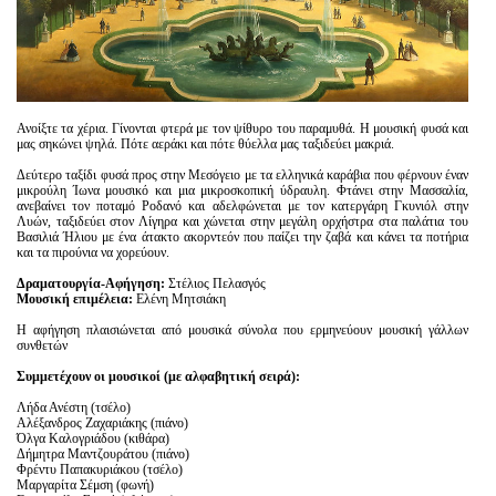
Ανοίξτε τα χέρια. Γίνονται φτερά με τον ψίθυρο του παραμυθά. Η μουσική φυσά και
μας σηκώνει ψηλά. Πότε αεράκι και πότε θύελλα μας ταξιδεύει μακριά.
Δεύτερο ταξίδι φυσά προς στην Μεσόγειο με τα ελληνικά καράβια που φέρνουν έναν
μικρούλη Ίωνα μουσικό και μια μικροσκοπική ύδραυλη. Φτάνει στην Μασσαλία,
ανεβαίνει τον ποταμό Ροδανό και αδελφώνεται με τον κατεργάρη Γκυνιόλ στην
Λυών, ταξιδεύει στον Λίγηρα και χώνεται στην μεγάλη ορχήστρα στα παλάτια του
Βασιλιά Ήλιου με ένα άτακτο ακορντεόν που παίζει την ζαβά και κάνει τα ποτήρια
και τα πιρούνια να χορεύουν.
Δραματουργία-Αφήγηση:
Στέλιος Πελασγός
Μουσική επιμέλεια:
Ελένη Μητσιάκη
Η αφήγηση πλαισιώνεται από μουσικά σύνολα που ερμηνεύουν μουσική γάλλων
συνθετών
Συμμετέχουν οι μουσικοί (με αλφαβητική σειρά):
Λήδα Ανέστη (τσέλο)
Αλέξανδρος Ζαχαριάκης (πιάνο)
Όλγα Καλογριάδου (κιθάρα)
Δήμητρα Μαντζουράτου (πιάνο)
Φρέντυ Παπακυριάκου (τσέλο)
Μαργαρίτα Σέμση (φωνή)