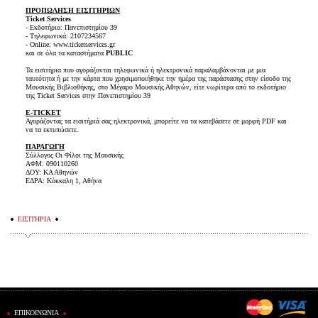
ΠΡΟΠΩΛΗΣΗ ΕΙΣΙΤΗΡΙΩΝ
Ticket Services
- Εκδοτήριο: Πανεπιστημίου 39
- Τηλεφωνικά: 2107234567
- Online: www.ticketservices.gr
και σε όλα τα καταστήματα
PUBLIC
Τα εισιτήρια που αγοράζονται τηλεφωνικά ή ηλεκτρονικά παραλαμβάνονται με μια
ταυτότητα ή με την κάρτα που χρησιμοποιήθηκε την ημέρα της παράστασης στην είσοδο της
Μουσικής Βιβλιοθήκης, στο Μέγαρο Μουσικής Αθηνών
, είτε νωρίτερα από το εκδοτήριο
της Ticket Services στην Πανεπιστημίου 39
E-TICKET
Αγοράζοντας τα εισιτήριά σας ηλεκτρονικά, μπορείτε να τα κατεβάσετε σε μορφή PDF και
να τα εκτυπώσετε.
ΠΑΡΑΓΩΓΗ
Σύλλογος Οι Φίλοι της Μουσικής
ΑΦΜ: 090110260
ΔΟΥ: ΚΑ Αθηνών
ΕΔΡΑ: Κόκκαλη 1, Αθήνα
ΕΙΣΙΤΗΡΙΑ
ΕΠΙΚΟΙΝΩΝΙΑ