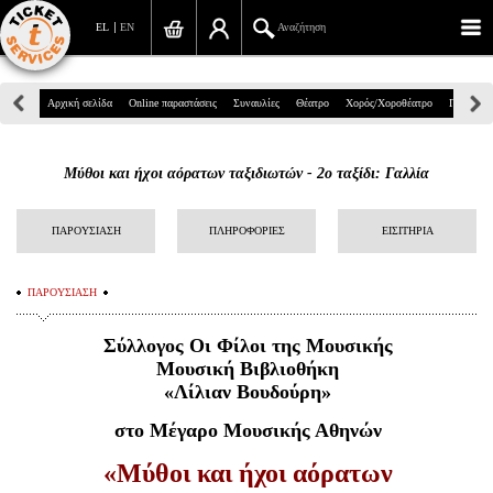
EL
EN
Αναζήτηση
Πανεπιστημίου 39, Αθήνα
Αρχική σελίδα
Online παραστάσεις
Συναυλίες
Θέατρο
Χορός/Χοροθέατρο
Παιδικά
210 7234567
Μύθοι και ήχοι αόρατων ταξιδιωτών - 2ο ταξίδι: Γαλλία
info@ticketservices.gr
Αναζήτηση
ΠΑΡΟΥΣΙΑΣΗ
ΠΛΗΡΟΦΟΡΙΕΣ
ΕΙΣΙΤΗΡΙΑ
Σύνδεση/Εγγραφή
ΠΑΡΟΥΣΙΑΣΗ
Παραγγελία
Σύλλογος Οι Φίλοι της Μουσικής
Αναζήτηση παραγγελίας
Μουσική Βιβλιοθήκη
«Λίλιαν Βουδούρη»
Προσωπικά Δεδομένα
στο Μέγαρο Μουσικής Αθηνών
Πληροφορίες
«
Μύθοι και ήχοι αόρατων