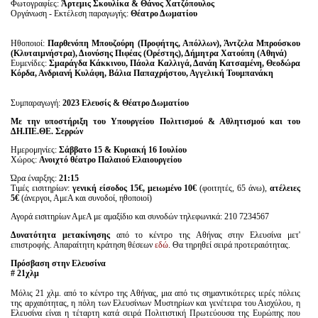
Φωτογραφίες:
Άρτεμις Σκουλίκα & Θάνος Χατζόπουλος
Οργάνωση - Εκτέλεση παραγωγής:
Θέατρο Δωματίου
Ηθοποιοί:
Παρθενόπη Μπουζούρη (Προφήτης, Απόλλων), Άντζελα Μπρούσκου
(Κλυταιμνήστρα), Διονύσης Πιφέας (Ορέστης), Δήμητρα Χατούπη (Αθηνά)
Ευμενίδες:
Σμαράγδα Κάκκινου, Πάολα Καλλιγά, Δανάη Κατσαμένη, Θεοδώρα
Κόρδα, Ανδριανή Κυλάφη, Βάλια Παπαχρήστου, Αγγελική Τουμπανάκη
Συμπαραγωγή:
2023 Ελευσίς &
Θέατρο Δωματίου
Με την υποστήριξη του Υπουργείου Πολιτισμού & Αθλητισμού και του
ΔΗ.ΠΕ.ΘΕ. Σερρών
Ημερομηνίες:
Σάββατο 15 & Κυριακή 16 Ιουλίου
Χώρος:
Ανοιχτό θέατρο Παλαιού Ελαιουργείου
Ώρα έναρξης:
21:15
Τιμές εισιτηρίων:
γενική είσοδος 15€, μειωμένο 10€
(φοιτητές, 65 άνω),
ατέλειες
5€
(άνεργοι, ΑμεΑ και συνοδοί, ηθοποιοί)
Αγορά εισιτηρίων ΑμεΑ με αμαξίδιο και συνοδών τηλεφωνικά: 210 7234567
Δυνατότητα μετακίνησης
από το κέντρο της Αθήνας στην Ελευσίνα μετ'
επιστροφής. Απαραίτητη κράτηση θέσεων
εδώ
. Θα τηρηθεί σειρά προτεραιότητας.
Πρόσβαση στην Ελευσίνα
# 21χλμ
Μόλις 21 χλμ. από το κέντρο της Αθήνας, μια από τις σημαντικότερες ιερές πόλεις
της αρχαιότητας, η πόλη των Ελευσίνιων Μυστηρίων και γενέτειρα του Αισχύλου, η
Ελευσίνα είναι η τέταρτη κατά σειρά Πολιτιστική Πρωτεύουσα της Ευρώπης που