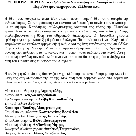
29, 30 ΙΟΥΛ | ΠΕΡΣΕΣ Το ταξίδι στο πεδίο των ψυχών | Σαλαμίνα / εν πλω
Περισσότερες πληροφορίες: 2023eleusis.eu
Η δίκη στις αισχύλειες
Ευμενίδες
είναι η πρώτη νομική δίκη στην ιστορία της
ανθρωπότητας. Στην παράσταση ένα φανταστικό δικαστήριο συνδέει την αρχαιότητα
με το σήμερα. Κοινότητες, συλλογικότητες, κάτοικοι της πόλης της Ελευσίνας
προσκαλούνται να συμμετάσχουν ενεργά στον κόσμο μιας φανταστικής δίκης,
αναλαμβάνοντας τη θέση του αθηναϊκού δικαστηρίου. Οι
Ευμενίδες
γίνονται
ερέθισμα για την ανάπτυξη δημόσιου διαλόγου. Το κοινό μπορεί να αλληλεπιδρά
ενεργώντας ως επιπλέον ερμηνευτής ή ακόμα και ως ένας παράγοντας που συμβάλλει
στην εξέλιξη της δράσης. Μέσω του αρχαίου δράματος τίθεται ως ζητούμενο η
συνοχή των πολιτών μιας κοινωνίας και η στάση τους απέναντι στα κοινά. Αυτή η
ουτοπική συνθήκη συνιστά αντίστοιχα ένα ουτοπικό δικαστήριο, όπου διεξάγεται η
δίκη του Ορέστη στις
Ευμενίδες
του Αισχύλου.
Η ανελέητη αλυσίδα της διαιωνιζόμενης εκδίκησης και αντεκδίκησης παραχωρεί τη
θέση της στη δικαιοσύνη της πόλης. Μια δίκη που λαμβάνει χώρα στο παρελθόν,
αλλά απευθύνεται στους πολίτες όλου του κόσμου του μέλλοντος.
Μετάφραση:
Δημήτρης Δημητριάδης
Σκηνοθεσία:
Άντζελα Μπρούσκου
Σχεδιασμός φωτισμών:
Στέβη Κουτσοθανάση
Σκηνικά:
Ελίνα Λούκου
Κοστούμια:
Βασίλης Μπαρμπαρίγος
Επιμέλεια κομμώσεων:
Κωνσταντίνος Βασιλείου
Make up artist:
Παναγιώτης Καρακάσης
Επιμέλεια κίνησης:
Βάλια Παπαχρήστου
Μουσική σύνθεση:
Αλέξανδρος Μήτρος
Φωνητική σύνθεση χορού:
Αγγελική Τουμπανάκη
Bοηθός σκηνοθέτη:
Θάνος Χατζόπουλος