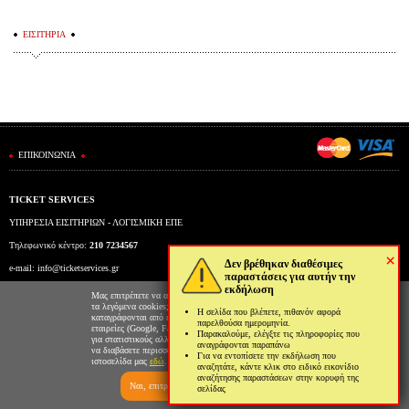
ΕΙΣΙΤΗΡΙΑ
ΕΠΙΚΟΙΝΩΝΙΑ
TICKET SERVICES
ΥΠΗΡΕΣΙΑ ΕΙΣΙΤΗΡΙΩΝ - ΛΟΓΙΣΜΙΚΗ ΕΠΕ
Τηλεφωνικό κέντρο:
210 7234567
×
Δεν βρέθηκαν διαθέσιμες
e-mail:
info@ticketservices.gr
παραστάσεις για αυτήν την
εκδήλωση
Εκδοτήριο: Πανεπιστημίου 39 (Στοά Πεσμαζόγλου), Αθήνα
Μας επιτρέπετε να αποθηκεύουμε στον φυλλομετρητή σας
τα λεγόμενα cookies; Με αυτόν τον τρόπο θα
Η σελίδα που βλέπετε, πιθανόν αφορά
Ώρες λειτουργίας εκδοτηρίου: Δευ-Παρ: 9πμ-5μμ
καταγράφονται από εμάς και τρίτες συνεργαζόμενες
παρελθούσα ημερομηνία.
εταιρείες (Google, Facebook κτλ) στοιχεία επισκεψιμότητας
Παρακαλούμε, ελέγξτε τις πληροφορίες που
για στατιστικούς αλλά και διαφημιστικούς λόγους. Μπορείτε
αναγράφονται παραπάνω
να διαβάσετε περισσότερα για την χρήση cookies από την
Για να εντοπίσετε την εκδήλωση που
ιστοσελίδα μας
εδώ
.
αναζητάτε, κάντε κλικ στο ειδικό εικονίδιο
αναζήτησης παραστάσεων στην κορυφή της
Ναι, επιτρέπω
Όχι, δεν επιτρέπω
σελίδας
Ticketing System by TicketServices.gr