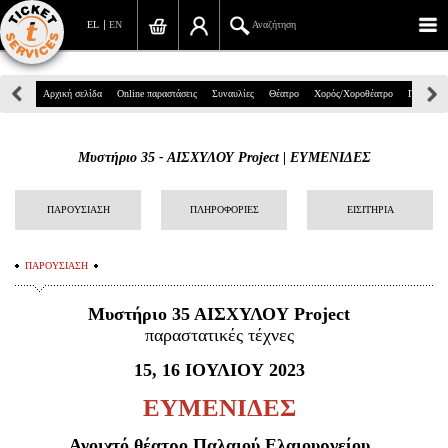
EL
EN
Αναζήτηση
Πανεπιστημίου 39, Αθήνα
Αρχική σελίδα
Online παραστάσεις
Συναυλίες
Θέατρο
Χορός/Χοροθέατρο
Παιδικά
210 7234567
Μυστήριο 35 - ΑΙΣΧΥΛΟΥ Project | EΥΜΕΝΙΔΕΣ
info@ticketservices.gr
Αναζήτηση
ΠΑΡΟΥΣΙΑΣΗ
ΠΛΗΡΟΦΟΡΙΕΣ
ΕΙΣΙΤΗΡΙΑ
Σύνδεση/Εγγραφή
ΠΑΡΟΥΣΙΑΣΗ
Παραγγελία
Μυστήριο 35 ΑΙΣΧΥΛΟΥ Project
Αναζήτηση παραγγελίας
παραστατικές τέχνες
15, 16 ΙΟΥΛΙΟΥ 2023
Προσωπικά Δεδομένα
EΥΜΕΝΙΔΕΣ
Πληροφορίες
Ανοιχτό θέατρο Παλαιού Ελαιουργείου