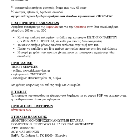
(1)
εκπτωτικά εισιτήρια: φοιτητές, άτομα άνω των 65 ετών
(2)
άνεργοι, ηθοποιοί, ΑμεΑ και συνοδοί.
αγορα εισιτηρίων ΑμεΑ με αμαξίδιο και συνοδών τηλεφωνικά: 210 7234567
ΕΙΣΙΤΗΡΙΟ ΔΥΟ ΕΚΔΗΛΩΣΕΩΝ
Αγοράστε εισιτήριο για τις
Ευμενιδες
και για την
Ορέστεια
στην ίδια συναλλαγή και
πληρώστε 20€ αντι για 30€
Κατά την επιλογή εισιτηρίων, επιλέξτε την κατηγορία ΕΙΣΙΤΗΡΙΟ ΠΑΚΕΤΟΥ
(ΕΥΜΕΝΙΔΕΣ + ΟΡΕΣΤΕΙΑ) σε κάθε μία απο τις δυο εκδηλώσεις
Το κάθε εισιτήριο-μέρους πακέτου εκδίδεται στην τιμή των 10€
Πρέπει να επιλέξετε τον ίδιο αριθμό εισιτηρίων πακέτου στις δυο εκδηλώσεις
Η αγορά με χρήση του πακέτου γίνεται μόνο με ταυτόχρονη αγορά στην ίδια
συναλλαγή.
ΠΡΟΠΩΛΗΣΗ
TICKET SERVICES
- online: www.ticketservices.gr
- τηλεφωνικά: 2107234567
- εκδοτήριο: Πανεπιστημίου 39, Αθήνα
Με χρέωση υπηρεσίας 5% επί της τιμής του εισιτηρίου
E-TICKET
Τα εισιτήρια που αγοράζονται ηλεκτρονικά λαμβάνονται σε μορφή PDF και εκτυπώνονται
ή αποθηκεύονται σε κινητό τηλέφωνο.
ΟΡΟΙ ΑΓΟΡΑΣ ΕΙΣΙΤΗΡΙΩΝ
κάντε κλικ εδώ
ΣΤΟΙΧΕΙΑ ΠΑΡΑΓΩΓΗΣ
ΔΗΜΟΤΙΚΗ ΜΟΝΟΠΡΟΣΩΠΗ ΑΝΩΝΥΜΗ ΕΤΑΙΡΕΙΑ
ΠΟΛΙΤΙΣΤΙΚΗΣ ΠΡΩΤΕΥΟΥΣΑΣ ΕΛΕΥΣΙΝΑΣ 2023ΕΛΕVΣΙΣ
ΑΦΜ: 800832090
ΔΟΥ: ΦΑΕ ΑΘΗΝΩΝ
ΕΔΡΑ: Χατζηδάκη 41 ΤΚ 19200 - Ελευσίνα