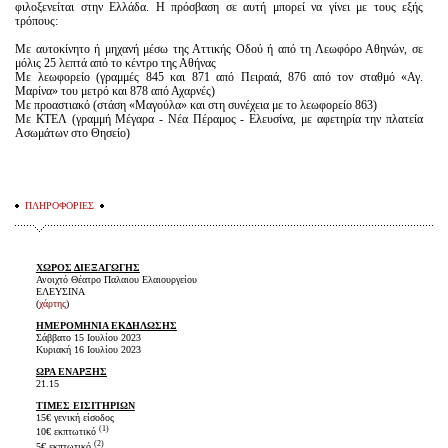
φιλοξενείται στην Ελλάδα. Η πρόσβαση σε αυτή μπορεί να γίνει με τους εξής
τρόπους:
Με αυτοκίνητο ή μηχανή μέσω της Αττικής Οδού ή από τη Λεωφόρο Αθηνών, σε
μόλις 25 λεπτά από το κέντρο της Αθήνας
Με λεωφορείο (γραμμές 845 και 871 από Πειραιά, 876 από τον σταθμό «Αγ.
Μαρίνα» του μετρό και 878 από Αχαρνές)
Με προαστιακό (στάση «Μαγούλα» και στη συνέχεια με το λεωφορείο 863)
Με ΚΤΕΛ (γραμμή Μέγαρα - Νέα Πέραμος - Ελευσίνα, με αφετηρία την πλατεία
Ασωμάτων στο Θησείο)
ΠΛΗΡΟΦΟΡΙΕΣ
ΧΩΡΟΣ ΔΙΕΞΑΓΩΓΗΣ
Ανοιχτό Θέατρο Παλαιου Ελαιουργείου
ΕΛΕΥΣΙΝΑ
(
χάρτης
)
ΗΜΕΡΟΜΗΝΙΑ ΕΚΔΗΛΩΣΗΣ
Σάββατο 15 Ιουλίου 2023
Κυριακή 16 Ιουλίου 2023
ΩΡΑ ΕΝΑΡΞΗΣ
21.15
ΤΙΜΕΣ ΕΙΣΙΤΗΡΙΩΝ
15€ γενική είσοδος
(1)
10€ εκπτωτικό
(2)
5€ εκπτωτικό