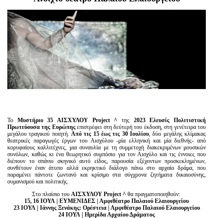
Είσοδος διαχειριστή
Το
Μυστήριο 35 ΑΙΣΧΥΛΟΥ Project ^
της
2023 Ελευσίς Πολιτιστική
Πρωτεύουσα της Ευρώπης
επιστρέφει στη δεύτερή του έκδοση, στη γενέτειρα του
μεγάλου τραγικού ποιητή.
Από τις 15 έως τις 30 Ιουλίου
, δύο μεγάλης κλίμακας
θεατρικές παραγωγές έργων του Αισχύλου -μία ελληνική και μία διεθνής- από
κορυφαίους καλλιτέχνες, μια συναυλία με τη συμμετοχή διακεκριμένων μουσικών
συνόλων, καθώς κι ένα θεωρητικό συμπόσιο για τον Αισχύλο και τις έννοιες που
διέπουν το σπάνιο σκηνικό αυτό είδος, παρουσία εξέχοντων προσκεκλημένων,
συνθέτουν έναν άτυπο αλλά εκρηκτικό διάλογο πάνω στο αρχαίο δράμα, που
παραμένει πάντοτε ζωντανό και κρίσιμο στα σύγχρονα ζητήματα δικαιοσύνης,
ουμανισμού και πολιτικής.
Στο πλαίσιο του
ΑΙΣΧΥΛΟΥ Project ^
θα πραγματοποιηθούν:
15, 16 ΙΟΥΛ |
E
ΥΜΕΝΙΔΕΣ | Αμφιθέατρο Παλαιού Ελαιουργείου
23 ΙΟΥΛ | Ιάννης Ξενάκης: Ορέστεια | Αμφιθέατρο Παλαιού Ελαιουργείου
24 ΙΟΥΛ | Ημερίδα Αρχαίου Δράματος