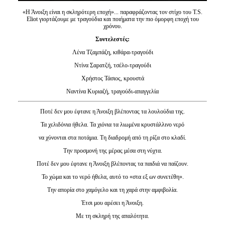
«Η Άνοιξη είναι η σκληρότερη εποχή»... παραφράζοντας τον στίχο του T.S.
Eliot γιορτάζουμε με τραγούδια και ποιήματα την πιο όμορφη εποχή του
χρόνου.
Συντελεστές:
Λένα Τζαμπάζη, κιθάρα-τραγούδι
Ντίνα Σαρατζή, τσέλο-τραγούδι
Χρήστος Τάσιος, κρουστά
Ναντίνα Κυριαζή, τραγούδι-απαγγελία
Ποτέ δεν μου έφτανε η Άνοιξη βλέποντας τα λουλούδια της.
Τα χελιδόνια ήθελα. Τα χιόνια τα λιωμένα κρυστάλλινο νερό
να χύνονται στα ποτάμια. Τη διαδρομή από τη ρίζα στο κλαδί.
Την προσμονή της μέρας μέσα στη νύχτα.
Ποτέ δεν μου έφτανε η Άνοιξη βλέποντας τα παιδιά να παίζουν.
Το χώμα και το νερό ήθελα, αυτό το «στα εξ ων συνετέθη».
Την απορία στο χαμόγελο και τη χαρά στην αμφιβολία.
Έτσι μου αρέσει η Άνοιξη.
Με τη σκληρή της απαλότητα.