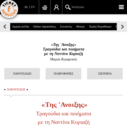
EL
EN
Αναζήτηση
Πανεπιστημίου 39, Αθήνα
Αρχική σελίδα
Online παραστάσεις
Συναυλίες
Θέατρο
Χορός/Χοροθέατρο
Παιδικά
210 7234567
«Της 'Ανοιξης»
info@ticketservices.gr
Τραγούδια και ποιήματα
με τη Ναντίνα Κυριαζή
Αναζήτηση
Μικρός Κεραμεικός
Σύνδεση/Εγγραφή
ΠΑΡΟΥΣΙΑΣΗ
ΠΛΗΡΟΦΟΡΙΕΣ
ΕΙΣΙΤΗΡΙΑ
Παραγγελία
ΠΑΡΟΥΣΙΑΣΗ
Αναζήτηση παραγγελίας
«Της 'Ανοιξης»
Προσωπικά Δεδομένα
Τραγούδια και ποιήματα
Πληροφορίες
με τη Ναντίνα Κυριαζή