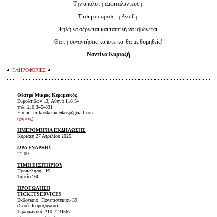
Την απόλυτη αμφιταλάντευση.
Έτσι μου αρέσει η Άνοιξη.
Ψηλή να σέρνεται και ταπεινή να υψώνεται.
Θα τη συναντήσεις κάποτε και θα με θυμηθείς!
Ναντίνα Κυριαζή
ΠΛΗΡΟΦΟΡΙΕΣ
Θέατρο Μικρός Κεραμεικός
Ευμολπιδών 13, Αθήνα 118 54
τηλ. 210 3454831
E-mail: mikroskerameikos@gmail.com
(χάρτης)
ΗΜΕΡΟΜΗΝΙΑ ΕΚΔΗΛΩΣΗΣ
Κυριακή 27 Απριλίου 2025
ΩΡΑ ΕΝΑΡΞΗΣ
21:00
ΤΙΜΗ ΕΙΣΙΤΗΡΙΟΥ
Προπώληση 14€
Ταμείο 16€
ΠΡΟΠΩΛΗΣΗ
TICKET
SERVICES
Εκδοτήριο: Πανεπιστημίου 39
(Στοά Πεσμαζόγλου)
Τηλεφωνικά: 210 7234567