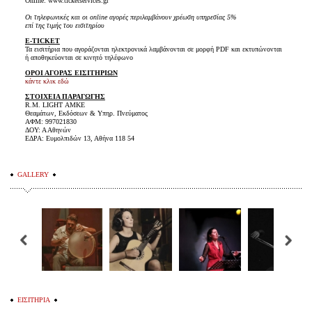
Online: www.ticketservices.gr
Οι τηλεφωνικές και οι online αγορές περιλαμβάνουν χρέωση υπηρεσίας 5%
επί της τιμής του εισιτηρίου
E-TICKET
Τα εισιτήρια που αγοράζονται ηλεκτρονικά λαμβάνονται σε μορφή PDF και εκτυπώνονται
ή αποθηκεύονται σε κινητό τηλέφωνο
ΟΡΟΙ ΑΓΟΡΑΣ ΕΙΣΙΤΗΡΙΩΝ
κάντε κλικ εδώ
ΣΤΟΙΧΕΙΑ ΠΑΡΑΓΩΓΗΣ
R.M. LIGHT ΑΜΚΕ
Θεαμάτων, Εκδόσεων & Υπηρ. Πνεύματος
ΑΦΜ: 997021830
ΔΟΥ: Α Αθηνών
ΕΔΡΑ: Ευμολπιδών 13, Αθήνα 118 54
GALLERY
ΕΙΣΙΤΗΡΙΑ