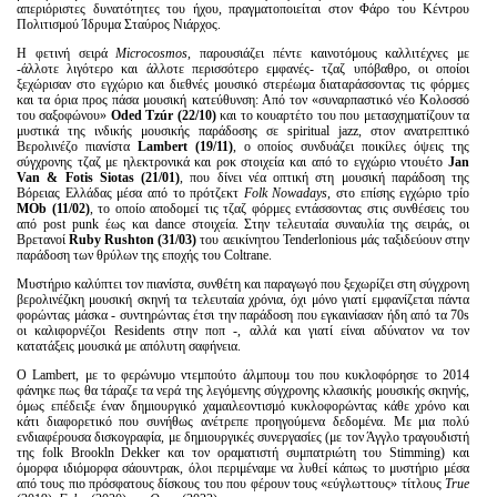
Είσοδος διαχειριστή
απεριόριστες δυνατότητες του ήχου, πραγματοποιείται στον Φάρο του Κέντρου
Πολιτισμού Ίδρυμα Σταύρος Νιάρχος.
Η φετινή σειρά
Microcosmos
, παρουσιάζει πέντε καινοτόμους καλλιτέχνες με
-άλλοτε λιγότερο και άλλοτε περισσότερο εμφανές- τζαζ υπόβαθρο, οι οποίοι
ξεχώρισαν στο εγχώριο και διεθνές μουσικό στερέωμα διαταράσσοντας τις φόρμες
και τα όρια προς πάσα μουσική κατεύθυνση: Από τον «συναρπαστικό νέο Κολοσσό
του σαξοφώνου»
Oded Tzúr (22/10)
και το κουαρτέτο του που μετασχηματίζουν τα
μυστικά της ινδικής μουσικής παράδοσης σε spiritual jazz, στον ανατρεπτικό
Βερολινέζο πιανίστα
Lambert (19/11)
, ο οποίος συνδυάζει ποικίλες όψεις της
σύγχρονης τζαζ με ηλεκτρονικά και ροκ στοιχεία και από το εγχώριο ντουέτο
Jan
Van & Fotis Siotas (21/01)
, που δίνει νέα οπτική στη μουσική παράδοση της
Βόρειας Ελλάδας μέσα από το πρότζεκτ
Folk Nowadays
, στο επίσης εγχώριο τρίο
MOb (11/02)
, το οποίο αποδομεί τις τζαζ φόρμες εντάσσοντας στις συνθέσεις του
από post punk έως και dance στοιχεία. Στην τελευταία συναυλία της σειράς, οι
Βρετανοί
Ruby Rushton (31/03)
του αεικίνητου Tenderlonious μάς ταξιδεύουν στην
παράδοση των θρύλων της εποχής του Coltrane.
Μυστήριο καλύπτει τον πιανίστα, συνθέτη και παραγωγό που ξεχωρίζει στη σύγχρονη
βερολινέζικη μουσική σκηνή τα τελευταία χρόνια, όχι μόνο γιατί εμφανίζεται πάντα
φορώντας μάσκα - συντηρώντας έτσι την παράδοση που εγκαινίασαν ήδη από τα 70s
οι καλιφορνέζοι Residents στην ποπ -, αλλά και γιατί είναι αδύνατον να τον
κατατάξεις μουσικά με απόλυτη σαφήνεια.
Ο Lambert, με το φερώνυμο ντεμπούτο άλμπουμ του που κυκλοφόρησε το 2014
φάνηκε πως θα τάραζε τα νερά της λεγόμενης σύγχρονης κλασικής μουσικής σκηνής,
όμως επέδειξε έναν δημιουργικό χαμαιλεοντισμό κυκλοφορώντας κάθε χρόνο και
κάτι διαφορετικό που συνήθως ανέτρεπε προηγούμενα δεδομένα. Με μια πολύ
ενδιαφέρουσα δισκογραφία, με δημιουργικές συνεργασίες (με τον Άγγλο τραγουδιστή
της folk Brookln Dekker και τον οραματιστή συμπατριώτη του Stimming) και
όμορφα ιδιόμορφα σάουντρακ, όλοι περιμέναμε να λυθεί κάπως το μυστήριο μέσα
από τους πιο πρόσφατους δίσκους του που φέρουν τους «εύγλωττους» τίτλους
True