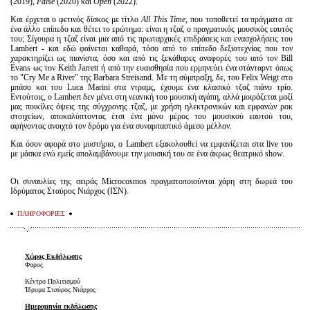
(2019),
False
(2020) και
Open
(2022).
Και έρχεται ο φετινός δίσκος με τίτλο
Αll This Time
, που τοποθετεί τα πράγματα σε
ένα άλλο επίπεδο και θέτει το ερώτημα: είναι η τζαζ ο πραγματικός μουσικός εαυτός
του; Σίγουρα η τζαζ είναι μια από τις πρωταρχικές επιδράσεις και ενασχολήσεις του
Lambert - και εδώ φαίνεται καθαρά, τόσο από το επίπεδο δεξιοτεχνίας που τον
χαρακτηρίζει ως πιανίστα, όσο και από τις ξεκάθαρες αναφορές του από τον Bill
Evans ως τον Keith Jarrett ή από την ευαισθησία που ερμηνεύει ένα στάνταρντ όπως
το "Cry Me a River" της Barbara Streisand. Με τη σύμπραξη, δε, του Felix Weigt στο
μπάσο και του Luca Marini στα ντραμς, έχουμε ένα κλασικό τζαζ πιάνο τρίο.
Εντούτοις, ο Lambert δεν μένει στη νεανική του μουσική αγάπη, αλλά μοιράζεται μαζί
μας ποικίλες όψεις της σύγχρονης τζαζ, με χρήση ηλεκτρονικών και εμφανών ροκ
στοιχείων, αποκαλύπτοντας έτσι ένα μόνο μέρος του μουσικού εαυτού του,
αφήνοντας ανοιχτό τον δρόμο για ένα συναρπαστικό άμεσο μέλλον.
Και όσον αφορά στο μυστήριο, ο Lambert εξακολουθεί να εμφανίζεται στα live του
με μάσκα ενώ εμείς απολαμβάνουμε την μουσική του σε ένα άκρως θεατρικό show.
Οι συναυλίες της σειράς Microcosmos πραγματοποιούνται χάρη στη δωρεά του
Ιδρύματος Σταύρος Νιάρχος (ΙΣΝ).
ΠΛΗΡΟΦΟΡΙΕΣ
Χώρος Εκδήλωσης
Φαρος
Κέντρο Πολιτισμού
Ίδρυμα Σταύρος Νιάρχος
Ημερομηνία εκδήλωσης