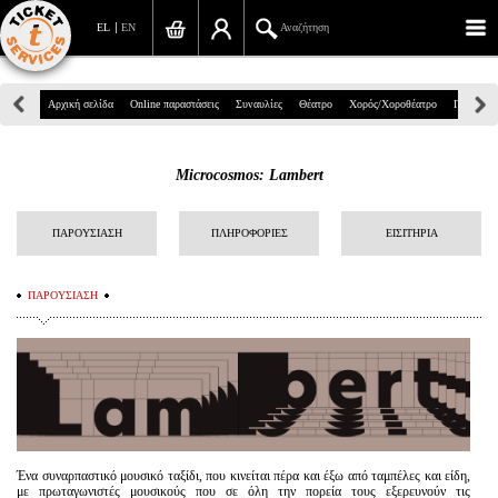
EL
EN
Αναζήτηση
Πανεπιστημίου 39, Αθήνα
Αρχική σελίδα
Online παραστάσεις
Συναυλίες
Θέατρο
Χορός/Χοροθέατρο
Παιδικά
210 7234567
Microcosmos: Lambert
info@ticketservices.gr
Αναζήτηση
ΠΑΡΟΥΣΙΑΣΗ
ΠΛΗΡΟΦΟΡΙΕΣ
ΕΙΣΙΤΗΡΙΑ
Σύνδεση/Εγγραφή
ΠΑΡΟΥΣΙΑΣΗ
Παραγγελία
Αναζήτηση παραγγελίας
Προσωπικά Δεδομένα
Πληροφορίες
Ένα συναρπαστικό μουσικό ταξίδι, που κινείται πέρα και έξω από ταμπέλες και είδη,
με πρωταγωνιστές μουσικούς που σε όλη την πορεία τους εξερευνούν τις