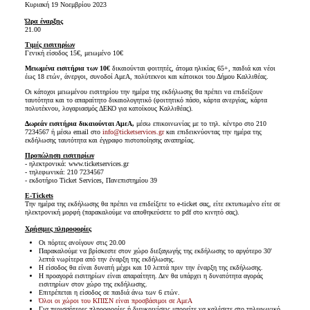
Κυριακή 19 Νοεμβρίου 2023
Ώρα έναρξης
21.00
Τιμές εισιτηρίων
Γενική είσοδος 15€, μειωμένο 10€
Μειωμένα εισιτήρια των 10€
δικαιούνται φοιτητές, άτομα ηλικίας 65+, παιδιά και νέοι
έως 18 ετών, άνεργοι, συνοδοί ΑμεΑ, πολύτεκνοι και κάτοικοι του Δήμου Καλλιθέας.
Οι κάτοχοι μειωμένου εισιτηρίου την ημέρα της εκδήλωσης θα πρέπει να επιδείξουν
ταυτότητα και το απαραίτητο δικαιολογητικό (φοιτητικό πάσο, κάρτα ανεργίας, κάρτα
πολυτέκνου, λογαριασμός ΔΕΚΟ για κατοίκους Καλλιθέας).
Δωρεάν εισιτήρια δικαιούνται ΑμεΑ,
μέσω επικοινωνίας με το τηλ. κέντρο στο 210
7234567 ή μέσω email στο
info@ticketservices.gr
και επιδεικνύοντας την ημέρα της
εκδήλωσης ταυτότητα και έγγραφο πιστοποίησης αναπηρίας.
Προπώληση εισιτηρίων
- ηλεκτρονικά: www.ticketservices.gr
- τηλεφωνικά: 210 7234567
- εκδοτήριο Ticket Services, Πανεπιστημίου 39
E-Tickets
Την ημέρα της εκδήλωσης θα πρέπει να επιδείξετε το e-ticket σας, είτε εκτυπωμένο είτε σε
ηλεκτρονική μορφή (παρακαλούμε να αποθηκεύσετε το pdf στο κινητό σας).
Χρήσιμες πληροφορίες
Οι πόρτες ανοίγουν στις 20.00
Παρακαλούμε να βρίσκεστε στον χώρο διεξαγωγής της εκδήλωσης το αργότερο 30'
λεπτά νωρίτερα από την έναρξη της εκδήλωσης.
Η είσοδος θα είναι δυνατή μέχρι και 10 λεπτά πριν την έναρξη της εκδήλωσης.
Η προαγορά εισιτηρίων είναι απαραίτητη. Δεν θα υπάρχει η δυνατότητα αγοράς
εισιτηρίων στον χώρο της εκδήλωσης.
Επιτρέπεται η είσοδος σε παιδιά άνω των 6 ετών.
Όλοι οι χώροι του ΚΠΙΣΝ είναι προσβάσιμοι σε ΑμεΑ
Για περισσότερες πληροφορίες ή διευκρινίσεις μπορείτε να καλέσετε στο τηλεφωνικό