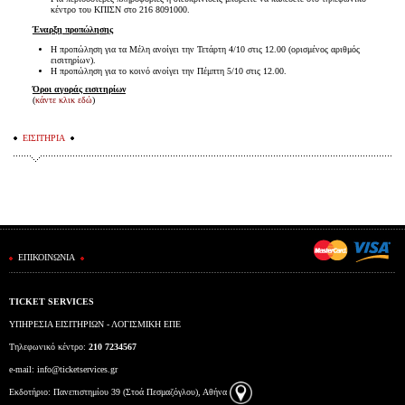
κέντρο του ΚΠΙΣΝ στο 216 8091000.
Έναρξη προπώλησης
Η προπώληση για τα Μέλη ανοίγει την Τετάρτη 4/10 στις 12.00 (ορισμένος αριθμός
εισιτηρίων).
Η προπώληση για το κοινό ανοίγει την Πέμπτη 5/10 στις 12.00.
Όροι αγοράς εισιτηρίων
(
κάντε κλικ εδώ
)
ΕΙΣΙΤΗΡΙΑ
ΕΠΙΚΟΙΝΩΝΙΑ
TICKET SERVICES
ΥΠΗΡΕΣΙΑ ΕΙΣΙΤΗΡΙΩΝ - ΛΟΓΙΣΜΙΚΗ ΕΠΕ
Τηλεφωνικό κέντρο:
210 7234567
e-mail:
info@ticketservices.gr
Εκδοτήριο: Πανεπιστημίου 39 (Στοά Πεσμαζόγλου), Αθήνα