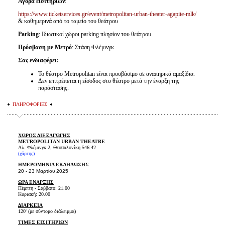
Αγορά εισιτηρίων
:
https://www.ticketservices.gr/event/metropolitan-urban-theater-agapite-mlk/
& καθημερινά από το ταμείο του θεάτρου
Parking
: Ιδιωτικοί χώροι parking πλησίον του θεάτρου
Πρόσβαση με Μετρό
: Στάση Φλέμινγκ
Σας ενδιαφέρει:
Το θέατρο Metropolitan είναι προσβάσιμο σε αναπηρικά αμαξίδια.
Δεν επιτρέπεται η είσοδος στο θέατρο μετά την έναρξη της
παράστασης.
ΠΛΗΡΟΦΟΡΙΕΣ
ΧΩΡΟΣ ΔΙΕΞΑΓΩΓΗΣ
METROPOLITAN URBAN THEATRE
Αλ. Φλέμινγκ 2, Θεσσαλονίκη 546 42
(
χάρτης
)
ΗΜΕΡΟΜΗΝΙΑ ΕΚΔΗΛΩΣΗΣ
20 - 23 Μαρτίου 2025
ΩΡΑ ΕΝΑΡΞΗΣ
Πέμπτη - Σάββατο: 21.00
Κυριακή: 20.00
ΔΙΑΡΚΕΙΑ
120' (με σύντομο διάλειμμα)
ΤΙΜΕΣ ΕΙΣΙΤΗΡΙΩΝ