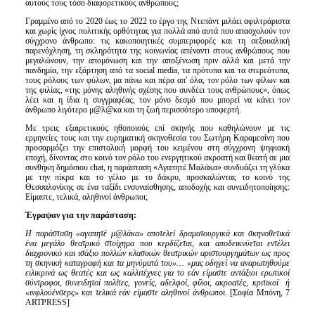
αυτούς τους τόσο διαφορετικούς ανθρώπους;
Γραμμένο από το 2020 έως το 2022 το έργο της Ντεπάντ μιλάει αφιλτράριστα
και χωρίς ίχνος πολιτικής ορθότητας για πολλά από αυτά που απασχολούν τον
σύγχρονο άνθρωπο: τις κακοποιητικές συμπεριφορές και τη σεξουαλική
παρενόχληση, τη σκληρότητα της κοινωνίας απέναντι στους ανθρώπους που
μεγαλώνουν, την απομόνωση και την αποξένωση πριν αλλά και μετά την
πανδημία, την εξάρτηση από τα social media, τα πρότυπα και τα στερεότυπα,
τους ρόλους των φύλων, μα πάνω και πέρα απ' όλα, τον ρόλο των φίλων και
της φιλίας, «της μόνης αληθινής σχέσης που συνδέει τους ανθρώπους», όπως
λέει και η ίδια η συγγραφέας, τον μόνο δεσμό που μπορεί να κάνει τον
άνθρωπο λιγότερο μ@λ@κα και τη ζωή περισσότερο υποφερτή.
Με τρεις εξαιρετικούς ηθοποιούς επί σκηνής που καθηλώνουν με τις
ερμηνείες τους και την ευρηματική σκηνοθεσία του Σωτήρη Καραμεσίνη που
προσαρμόζει την επιστολική μορφή του κειμένου στη σύγχρονη ψηφιακή
εποχή, δίνοντας στο κοινό τον ρόλο του ενεργητικού ακροατή και θεατή σε μια
συνθήκη δημόσιου chat, η παράσταση «Αγαπητέ Μαλάκα» συνδυάζει τη γλύκα
με την πίκρα και το γέλιο με το δάκρυ, προσκαλώντας το κοινό της
Θεσσαλονίκης σε ένα ταξίδι ενσυναίσθησης, αποδοχής και συνειδητοποίησης:
Είμαστε, τελικά, αληθινοί άνθρωποι;
Έγραψαν για την παράσταση:
Η παράσταση «αγαπητέ μ@λάκα» αποτελεί δραματουργικά και σκηνοθετικά
ένα μεγάλο θεατρικό στοίχημα που κερδίζεται, και αποδεικνύεται εντέλει
διαχρονικό και ισάξιο πολλών κλασικών θεατρικών αριστουργημάτων ως προς
τη σκηνική καταγραφή και τα μηνύματά του»… «μας οδηγεί να αναρωτηθούμε
ειλικρινά ως θεατές και ως καλλιτέχνες για το εάν είμαστε αντάξιοι ερωτικοί
σύντροφοι, συνειδητοί πολίτες, γονείς, αδελφοί, φίλοι, ακροατές, κριτικοί ή
«ινφλουένσερς» και τελικά εάν είμαστε αληθινοί άνθρωποι.
[Σοφία Μπόνη, 7
ARTPRESS]