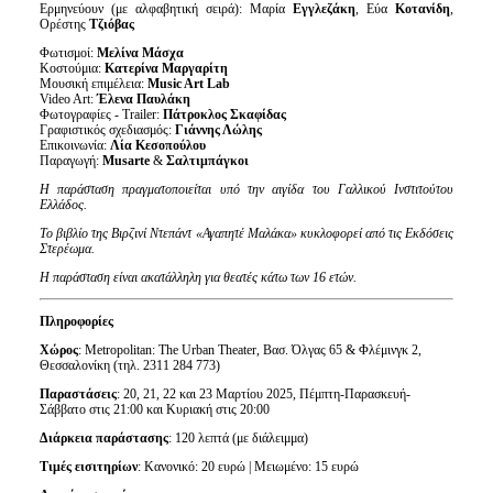
Ερμηνεύουν (με αλφαβητική σειρά): Μαρία
Εγγλεζάκη
, Εύα
Κοτανίδη
,
Ορέστης
Τζιόβας
Φωτισμοί:
Μελίνα Μάσχα
Κοστούμια:
Κατερίνα Μαργαρίτη
Μουσική επιμέλεια:
Music
Art
Lab
Video Art:
Έλενα Παυλάκη
Φωτογραφίες - Trailer:
Πάτροκλος Σκαφίδας
Γραφιστικός σχεδιασμός:
Γιάννης Λώλης
Επικοινωνία:
Λία Κεσοπούλου
Παραγωγή:
Musarte
&
Σαλτιμπάγκοι
Η παράσταση πραγματοποιείται υπό την αιγίδα του Γαλλικού Ινστιτούτου
Ελλάδος.
Το βιβλίο της Βιρζινί Ντεπάντ «Αγαπητέ Μαλάκα» κυκλοφορεί από τις Εκδόσεις
Στερέωμα.
Η παράσταση είναι ακατάλληλη για θεατές κάτω των 16 ετών.
Πληροφορίες
Χώρος
: Metropolitan: The Urban Theater, Βασ. Όλγας 65 & Φλέμινγκ 2,
Θεσσαλονίκη (τηλ. 2311 284 773)
Παραστάσεις
: 20, 21, 22 και 23 Μαρτίου 2025, Πέμπτη-Παρασκευή-
Σάββατο στις 21:00 και Κυριακή στις 20:00
Διάρκεια παράστασης
: 120 λεπτά (με διάλειμμα)
Τιμές εισιτηρίων
: Κανονικό: 20 ευρώ | Μειωμένο: 15 ευρώ