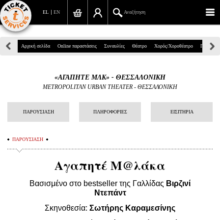
EL
EN
Αναζήτηση
Πανεπιστημίου 39, Αθήνα
Αρχική σελίδα
Online παραστάσεις
Συναυλίες
Θέατρο
Χορός/Χοροθέατρο
Παιδικά
210 7234567
«ΑΓΑΠΗΤΕ ΜΛΚ» - ΘΕΣΣΑΛΟΝΙΚΗ
info@ticketservices.gr
METROPOLITAN URBAN THEATER - ΘΕΣΣΑΛΟΝΙΚΗ
Αναζήτηση
ΠΑΡΟΥΣΙΑΣΗ
ΠΛΗΡΟΦΟΡΙΕΣ
ΕΙΣΙΤΗΡΙΑ
Σύνδεση/Εγγραφή
ΠΑΡΟΥΣΙΑΣΗ
Παραγγελία
Αγαπητέ Μ@λάκα
Αναζήτηση παραγγελίας
Βασισμένο στο bestseller της Γαλλίδας
Προσωπικά Δεδομένα
Βιρζινί
Ντεπάντ
Πληροφορίες
Σκηνοθεσία:
Σωτήρης Καραμεσίνης