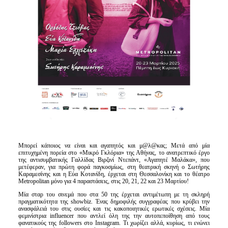
Μπορεί κάποιος να είναι και αγαπητός και μ@λ@κας; Μετά από μία
επιτυχημένη πορεία στο «Μικρό Γκλόρια» της Αθήνας, το ανατρεπτικό έργο
της αντισυμβατικής Γαλλίδας Βιρζινί Ντεπάντ, «Αγαπητέ Μαλάκα», που
μετέφεραν, για πρώτη φορά παγκοσμίως, στη θεατρική σκηνή ο Σωτήρης
Καραμεσίνης και η Εύα Κοτανίδη, έρχεται στη Θεσσαλονίκη και το θέατρο
Metropolitan μόνο για 4 παραστάσεις, στις 20, 21, 22 και 23 Μαρτίου!
Μία σταρ του σινεμά που στα 50 της έρχεται αντιμέτωπη με τη σκληρή
πραγματικότητα της showbiz. Ένας δημοφιλής συγγραφέας που κρύβει την
ανασφάλειά του στις ουσίες και τις κακοποιητικές ερωτικές σχέσεις. Μία
φεμινίστρια influencer που αντλεί όλη της την αυτοπεποίθηση από τους
φανατικούς της followers στο Instagram. Τι χωρίζει αλλά, κυρίως, τι ενώνει