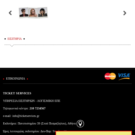
ΕΙΣΙΤΗΡΙΑ
ΕΠΙΚΟΙΝΩΝΙΑ
TICKET SERVICES
ΥΠΗΡΕΣΙΑ ΕΙΣΙΤΗΡΙΩΝ - ΛΟΓΙΣΜΙΚΗ ΕΠΕ
Τηλεφωνικό κέντρο:
210 7234567
e-mail:
info@ticketservices.gr
Εκδοτήριο: Πανεπιστημίου 39 (Στοά Πεσμαζόγλου), Αθήνα
Ώρες λειτουργίας εκδοτηρίου: Δευ-Παρ: 9πμ-5μμ (*)