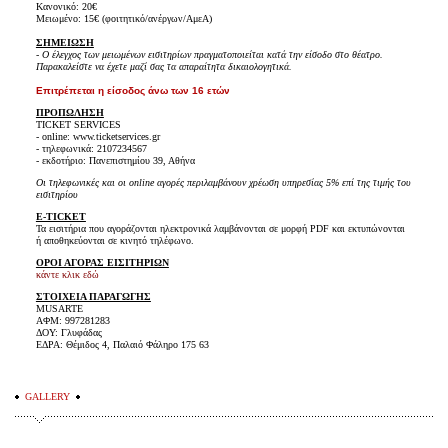
Κανονικό: 20€
Μειωμένο: 15€ (φοιτητικό/ανέργων/ΑμεΑ)
ΣΗΜΕΙΩΣΗ
- Ο έλεγχος των μειωμένων εισιτηρίων πραγματοποιείται κατά την είσοδο στο θέατρο.
Παρακαλείστε να έχετε μαζί σας τα απαραίτητα δικαιολογητικά.
Επιτρέπεται η είσοδος άνω των 16 ετών
ΠΡΟΠΩΛΗΣΗ
TICKET SERVICES
- online: www.ticketservices.gr
- τηλεφωνικά: 2107234567
- εκδοτήριο: Πανεπιστημίου 39, Αθήνα
Οι τηλεφωνικές και οι online αγορές περιλαμβάνουν χρέωση υπηρεσίας 5% επί της τιμής του
εισιτηρίου
E-TICKET
Τα εισιτήρια που αγοράζονται ηλεκτρονικά λαμβάνονται σε μορφή PDF και εκτυπώνονται
ή αποθηκεύονται σε κινητό τηλέφωνο.
ΟΡΟΙ ΑΓΟΡΑΣ ΕΙΣΙΤΗΡΙΩΝ
κάντε κλικ εδώ
ΣΤΟΙΧΕΙΑ ΠΑΡΑΓΩΓΗΣ
MUSARTE
ΑΦΜ: 997281283
ΔΟΥ: Γλυφάδας
ΕΔΡΑ: Θέμιδος 4, Παλαιό Φάληρο 175 63
GALLERY