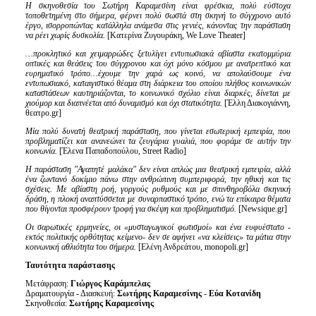
Η σκηνοθεσία του Σωτήρη Καραμεσίνη είναι φρέσκια, πολύ εύστοχα
τοποθετημένη στο σήμερα, φέρνει πολύ σωστά στη σκηνή το σύγχρονο αυτό
έργο, ισορροπώντας κατάλληλα ανάμεσα στις γενιές, κάνοντας την παράσταση
να ρέει χωρίς δυσκολία.
[Κατερίνα Ζυγουράκη, We Love Theater]
…προκλητικό και χειμαρρώδες ξετυλίγει εντυπωσιακά αβίαστα εκατομμύρια
οπτικές και θεάσεις του σύγχρονου και όχι μόνο κόσμου με ανατρεπτικό και
ευρηματικό τρόπο…έχουμε την χαρά ως κοινό, να απολαύσουμε ένα
εντυπωσιακό, καταιγιστικό θέαμα στη διάρκεια του οποίου πλήθος κοινωνικών
καταστάσεων καυτηριάζονται, το κοινωνικό σχόλιο είναι διαρκές, δίνεται με
χιούμορ και διαπνέεται από δυναμισμό και όχι στατικότητα.
[
Έλλη Διακογιάννη,
θεατρο.gr]
Μία πολύ δυνατή θεατρική παράσταση, που γίνεται εσωτερική εμπειρία, που
προβληματίζει και ανανεώνει τα ζευγάρια γυαλιά, που φοράμε σε αυτήν την
κοινωνία.
[Έλενα Παπαδοπούλου, Street Radio]
Η παράσταση "Αγαπητέ μαλάκα" δεν είναι απλώς μια θεατρική εμπειρία, αλλά
ένα ζωντανό δοκίμιο πάνω στην ανθρώπινη συμπεριφορά, την ηθική και τις
σχέσεις. Με αβίαστη ροή, γοργούς ρυθμούς και με σπινθηροβόλα σκηνική
δράση, η πλοκή αναπτύσσεται με συναρπαστικό τρόπο, ενώ τα επίκαιρα θέματα
που θίγονται προσφέρουν τροφή για σκέψη και προβληματισμό.
[Newsique.gr]
Οι σαρωτικές ερμηνείες, οι «μυσταγωγικοί φωτισμοί» και ένα ευφυέστατο -
εκτός πολιτικής ορθότητας κείμενο- δεν σε αφήνει «να κλείσεις» τα μάτια στην
κοινωνική αθλιότητα του σήμερα.
[Ελένη Ανδρεάτου, monopoli.gr]
Ταυτότητα παράστασης
Μετάφραση:
Γιώργος Καράμπελας
Δραματουργία - Διασκευή:
Σωτήρης Καραμεσίνης
-
Εύα Κοτανίδη
Σκηνοθεσία:
Σωτήρης Καραμεσίνης