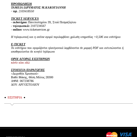
ΠΡΟΠΩΛΗΣΗ
ΤΑΜΕΙΑ ΙΔΡΥΜΑΤΟΣ Μ.ΚΑΚΟΓΙΑΝΝΗ
- τηλ.
2103418550
TICKET SERVICES
-
εκδοτήριο:
Πανεπιστημίου 39, Στοά Πεσμαζόγλου
-
τηλεφωνικά:
2107234567
-
online:
www.ticketservices.gr
Η τηλεφωνική και η online αγορά περιλαμβάνει χρέωση υπηρεσίας +0,50€ ανα εισιτήριο
E-TICKET
Τα εισιτήρια που αγοράζονται ηλεκτρονικά λαμβάνονται σε μορφή PDF και εκτυπώνονται ή
αποθηκεύονται σε κινητό τηλέφωνο
ΟΡΟΙ ΑΓΟΡΑΣ ΕΙΣΙΤΗΡΙΩΝ
κάντε κλικ εδώ
ΣΤΟΙΧΕΙΑ ΠΑΡΑΓΩΓΗΣ
«Δωροθέα Χρυσικού»
Βαθύ Ιθάκης, Θέση Μύλος 28300
ΑΦΜ: 067238786
ΔΟΥ: ΑΡΓΟΣΤΟΛΙΟΥ
ΕΙΣΙΤΗΡΙΑ