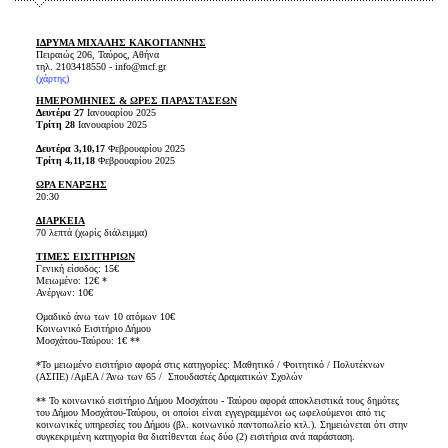
ΙΔΡΥΜΑ ΜΙΧΑΛΗΣ ΚΑΚΟΓΙΑΝΝΗΣ
Πειραιώς 206, Ταύρος, Αθήνα
τηλ. 2103418550 - info@mcf.gr
(
χάρτης
)
ΗΜΕΡΟΜΗΝΙΕΣ & ΩΡΕΣ ΠΑΡΑΣΤΑΣΕΩΝ
Δευτέρα 27
Ιανουαρίου 2025
Τρίτη 28
Ιανουαρίου 2025
Δευτέρα 3,10,17
Φεβρουαρίου 2025
Τρίτη 4,11,18
Φεβρουαρίου 2025
ΩΡΑ ΕΝΑΡΞΗΣ
20:30
ΔΙΑΡΚΕΙΑ
70 λεπτά (χωρίς διάλειμμα)
ΤΙΜΕΣ ΕΙΣΙΤΗΡΙΩΝ
Γενική είσοδος: 15€
Μειωμένο: 12€ *
Ανέργων: 10€
Ομαδικό άνω των 10 ατόμων 10€
Κοινωνικό Εισιτήριο Δήμου
Μοσχάτου-Ταύρου: 1€ **
*Το μειωμένο εισιτήριο αφορά στις κατηγορίες: Μαθητικό / Φοιτητικό / Πολυτέκνων
(ΑΣΠΕ) /ΑμΕΑ / Άνω των 65 / Σπουδαστές Δραματικών Σχολών
** Το κοινωνικό εισιτήριο Δήμου Μοσχάτου - Ταύρου αφορά αποκλειστικά τους δημότες
του Δήμου Μοσχάτου-Ταύρου, οι οποίοι είναι εγγεγραμμένοι ως ωφελούμενοι από τις
κοινωνικές υπηρεσίες του Δήμου (βλ. κοινωνικό παντοπωλείο κτλ.). Σημειώνεται ότι στην
συγκεκριμένη κατηγορία θα διατίθενται έως δύο (2) εισιτήρια ανά παράσταση.