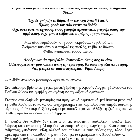
«...μια τέτοια μέρα είναι ωραία να πεθαίνεις όμορφα κι όρθιος σε
δημ
όσια
θέα...»
Όχι δε γνώριζα το θύμα. Δεν τον είχα ξαναδεί ποτέ.
Πρώτη φορά τον είδα εκείνο το βράδυ.
Όχι, ούτε τους κατηγορούμενους γνώριζα προσωπικά, γνώριζα όμως την
οργάνωση. Είχε γίνει ο φόβος και ο τρόμος της γειτονιάς…
Μια χώρα παραδομένη στη φρίκη ακροδεξιών εγκλημάτων.
Άνθρωποι υπομένουν σιωπηλοί τις απειλές, τη βία, το θάνατο.
Φόβος κυρίαρχος, φόβος παντού.
Δεν έχω καμία αμφιβολία. Έγιναν όλα, όπως σας τα είπα.
Όσες φορές κι αν μου κάνετε αυτή την ερώτηση, θα δίνω την ίδια απάντηση.
Ναι, μπορώ να τους αναγνωρίσω. Είμαι έτοιμη.
Το «18/9» είναι ένας μονόλογος αγωνίας και αγώνα.
Στο επίκεντρο βρίσκεται η εγκληματική δράση της Χρυσής Αυγής, η δολοφονία του
Παύλου Φύσσα και η εμβληματική δίκη για τη ναζιστική οργάνωση.
Στοιχεία από αληθινές μαρτυρίες και πραγματικά περιστατικά μπλέκονται μέσα από
τη μυθοπλασία με το κοινωνικό ψυχογράφημα ενός κοριτσιού που υπήρξε αυτόπτης
μάρτυρας σ' ένα ακροδεξιό έγκλημα με αποτέλεσμα να αλλάξει η ζωή της και να
βρεθεί μπροστά σε αδυσώπητα διλήμματα.
Η ηρωίδα στο «18/9» δεν είναι αήττητη, ατρόμητη, γυαλιστερή ηρωίδα. Είναι
διάφανη και εύθραυστη. Μπορούμε να δούμε όλες τις πληγές της. Είναι δικός μας
άνθρωπος, γειτόνισσα, φίλη, αδελφή που παλεύει με τους φόβους της, τώρα, λίγες
ώρες πριν από την κατάθεσή της στην δίκη για τα εγκλήματα της Χρυσής Αυγής.
Ένας απλός άνθρωπος που γίνεται υποκείμενο της ιστορίας.