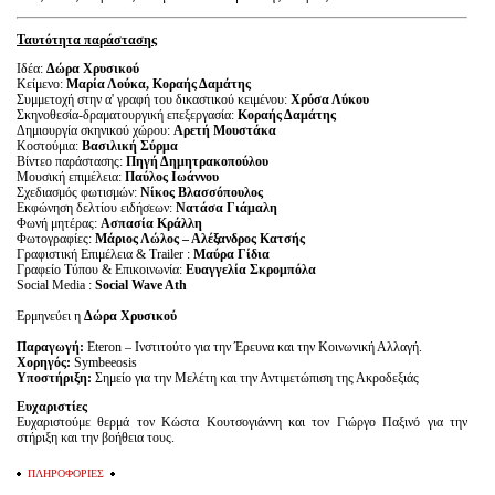
Ταυτότητα παράστασης
Ιδέα:
Δώρα Χρυσικού
Κείμενο:
Μαρία Λούκα, Κοραής Δαμάτης
Συμμετοχή στην α' γραφή του δικαστικού κειμένου:
Χρύσα Λύκου
Σκηνοθεσία-δραματουργική επεξεργασία:
Κοραής Δαμάτης
Δημιουργία σκηνικού χώρου:
Αρετή Μουστάκα
Κοστούμια:
Βασιλική Σύρμα
Βίντεο παράστασης:
Πηγή Δημητρακοπούλου
Μουσική επιμέλεια:
Παύλος Ιωάννου
Σχεδιασμός φωτισμών:
Νίκος Βλασσόπουλος
Εκφώνηση δελτίου ειδήσεων:
Νατάσα Γιάμαλη
Φωνή μητέρας:
Ασπασία Κράλλη
Φωτογραφίες:
Μάριος Λώλος – Αλέξανδρος Κατσής
Γραφιστική Επιμέλεια & Trailer :
Mαύρα Γίδια
Γραφείο Τύπου & Επικοινωνία:
Ευαγγελία Σκρομπόλα
Social Media :
Social Wave Ath
Ερμηνεύει η
Δώρα Χρυσικού
Παραγωγή:
Eteron – Ινστιτούτο για την Έρευνα και την Κοινωνική Αλλαγή.
Χορηγός:
Symbeeosis
Υποστήριξη:
Σημείο για την Μελέτη και την Αντιμετώπιση της Ακροδεξιάς
Ευχαριστίες
Ευχαριστούμε θερμά τον Κώστα Κουτσογιάννη και τον Γιώργο Παξινό για την
στήριξη και την βοήθεια τους.
ΠΛΗΡΟΦΟΡΙΕΣ