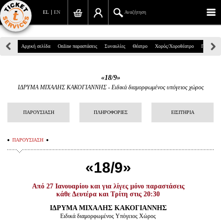
EL
EN
Αναζήτηση
Πανεπιστημίου 39, Αθήνα
Αρχική σελίδα
Online παραστάσεις
Συναυλίες
Θέατρο
Χορός/Χοροθέατρο
Παιδικά
210 7234567
«18/9»
info@ticketservices.gr
ΙΔΡΥΜΑ ΜΙΧΑΛΗΣ ΚΑΚΟΓΙΑΝΝΗΣ
-
Ειδικά διαμορφωμένος υπόγειος χώρος
Αναζήτηση
ΠΑΡΟΥΣΙΑΣΗ
ΠΛΗΡΟΦΟΡΙΕΣ
ΕΙΣΙΤΗΡΙΑ
Σύνδεση/Εγγραφή
ΠΑΡΟΥΣΙΑΣΗ
Παραγγελία
«
18/9
»
Αναζήτηση παραγγελίας
Προσωπικά Δεδομένα
Από 27 Ιανουαρίου και για λίγες μόνο παραστάσεις
κάθε Δευτέρα και Τρίτη στις 20:30
Πληροφορίες
ΙΔΡΥΜΑ ΜΙΧΑΛΗΣ ΚΑΚΟΓΙΑΝΝΗΣ
Ειδικά διαμορφωμένος Υπόγειος Χώρος