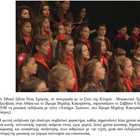
Είσοδος διαχειριστή
Το Εθνικό Ωδείο Νέας Σμύρνης, σε συνεργασία με το Σπίτι της Κύπρου - Μορφωτικό Τ
Πρεσβείας στην Αθήνα και το Ίδρυμα Μιχάλης Κακογιάννης, παρουσιάζουν το Σάββατο 6 Ιο
19:00 τη μουσική εκδήλωση με τίτλο «Απόηχοι Χρόνου», στο Ίδρυμα Μιχάλης Κακογιάν
Ταύρος).
Η φετινή εκδήλωση έχει ιδιαίτερο συμβολικό χαρακτήρα, καθώς σηματοδοτεί δέκα χρόνια σ
και κοινής πολιτιστικής πορείας ανάμεσα στους τρεις φορείς. Δέκα χρόνια μουσικής δημιουρ
έκφρασης και ουσιαστικής συνάντησης νέων ανθρώπων με την τέχνη, μέσα από εκδηλώσει
δύναμη της μουσικής ως γέφυρα πολιτισμού και επικοινωνίας.