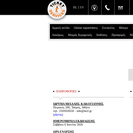
EL
EN
Αρχική σελίδα
Online παραστάσεις
Συναυλίες
Θέατρο
Λυκόφως
Μικρός Κεραμεικός
Εκθέσεις
Προσφορές
Νέ
ΠΛΗΡΟΦΟΡΙΕΣ
ΙΔΡΥΜΑ ΜΙΧΑΛΗΣ ΚΑΚΟΓΙΑΝΝΗΣ
Πειραιώς 206, Ταύρος, Αθήνα
τηλ. 2103418550 - info@mcf.gr
(
χάρτης
)
ΗΜΕΡΟΜΗΝΙΑ ΕΚΔΗΛΩΣΗΣ
Σάββατο 6 Ιουνίου 2026
ΩΡΑ ΕΝΑΡΞΗΣ