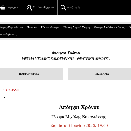
Παραγγελία
Σύνδεση/Εγγραφή
Αναζήτηση
Πανεπιστημίου 39, Αθήνα
Χορός/Χοροθέατρο
Παιδικά
Εθνικό Θέατρο
Εθνική Λυρική Σκηνή
Θέατρο Απόλλων - Σύρος
Κ
ες εκδηλώσεις
210 7234567
info@ticketservices.gr
Απόηχοι Χρόνου
ΙΔΡΥΜΑ ΜΙΧΑΛΗΣ ΚΑΚΟΓΙΑΝΝΗΣ
-
ΘΕΑΤΡΙΚΗ ΑΙΘΟΥΣΑ
Αναζήτηση
Σύνδεση/Εγγραφή
ΠΛΗΡΟΦΟΡΙΕΣ
ΕΙΣΙΤΗΡΙΑ
Παραγγελία
ΠΑΡΟΥΣΙΑΣΗ
Αναζήτηση παραγγελίας
Απόηχοι Χρόνου
Προσωπικά Δεδομένα
Ίδρυμα Μιχάλης Κακογιάννης
Πληροφορίες
Σάββατο 6 Ιουνίου 2026, 19:00