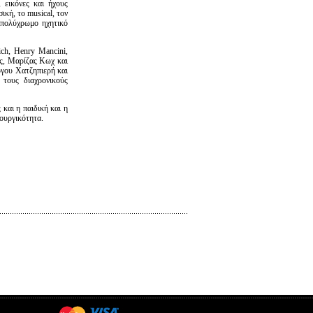
 εικόνες και ήχους
ική, το musical, τον
 πολύχρωμο ηχητικό
ch, Henry Mancini,
ς, Μαρίζας Κωχ και
γου Χατζηπιερή και
τους διαχρονικούς
και η παιδική και η
ιουργικότητα.