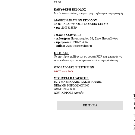
19:00
ΕΛΕΥΘΕΡΗ ΕΙΣΟΔΟΣ
Με δελτία εισόδου, απαραίτητη η ηλεκτρονική κράτηση
ΔΙΑΘΕΣΗ ΔΕΛΤΙΩΝ ΕΙΣΟΔΟΥ
ΤΑΜΕΙΑ ΙΔΡΥΜΑΤΟΣ Μ.ΚΑΚΟΓΙΑΝΝΗ
- τηλ.
2103418550
TICKET SERVICES
-
εκδοτήριο:
Πανεπιστημίου 39, Στοά Πεσμαζόγλου
-
τηλεφωνικά:
2107234567
-
online:
www.ticketservices.gr
E-TICKET
Τα εισιτήρια εκδίδονται σε μορφή PDF και μπορούν να
εκτυπωθούν ή να αποθηκευτούν σε κινητή συσκευή.
ΟΡΟΙ ΑΓΟΡΑΣ ΕΙΣΙΤΗΡΙΩΝ
κάντε κλικ εδώ
ΣΤΟΙΧΕΙΑ ΠΑΡΑΓΩΓΗΣ
ΙΔΡΥΜΑ ΜΙΧΑΛΗΣ ΚΑΚΟΓΙΑΝΝΗΣ
ΝΠΙΔ ΜΗ ΚΕΡΔΟΣΚΟΠΙΚΟ
ΑΦΜ: 999466605
ΔΟΥ: ΚΕΦΟΔΕ Αττικής
ΕΙΣΙΤΗΡΙΑ