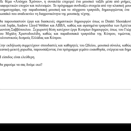
Με θέμα «Απόηχοι Χρόνου», η συναυλία επιχειρεί ένα μουσικό ταξίδι μέσα από μνήμες,
διαφορετικών εποχών και πολιτισμών. Το πρόγραμμα συνδυάζει στοιχεία από την κλασική μουσ
κινηματογράφο, την παραδοσιακή μουσική και το σύγχρονο τραγούδι, δημιουργώντας ένα
μωσαϊκό που αναδεικνύει τη διαχρονικότητα της μουσικής τέχνης.
Θα παρουσιαστούν έργα και διασκευές σημαντικών δημιουργών όπως οι Dmitri Shostakovi
Scott Joplin, Andrew Lloyd Webber και ABBA, καθώς και αγαπημένα τραγούδια των Αρλέτα
Διονύση Σαββόπουλου. Ξεχωριστή θέση κατέχουν έργα Κυπρίων δημιουργών, όπως του Γιώρ
του Μιχάλη Χριστοδουλίδη, καθώς και παραδοσιακά τραγούδια της Κύπρου, τιμώντας 
πολιτιστικούς δεσμούς Ελλάδας και Κύπρου.
Στην εκδήλωση συμμετέχουν σπουδαστές και καθηγητές του Ωδείου, μουσικά σύνολα, καθώς 
νεανική-μεικτή χορωδία, παρουσιάζοντας ένα πρόγραμμα γεμάτο ευαισθησία, ενέργεια και δημ
 είσοδος είναι ελεύθερη.
Θα χαρούμε να σας δούμε εκεί!