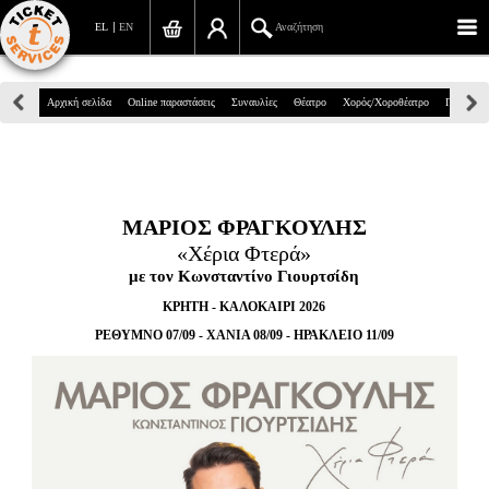
EL
EN
Αναζήτηση
Πανεπιστημίου 39, Αθήνα
Αρχική σελίδα
Online παραστάσεις
Συναυλίες
Θέατρο
Χορός/Χοροθέατρο
Παιδικά
210 7234567
info@ticketservices.gr
ΜΑΡΙΟΣ ΦΡΑΓΚΟΥΛΗΣ
Αναζήτηση
«Χέρια Φτερά»
Σύνδεση/Εγγραφή
με τον Κωνσταντίνο Γιουρτσίδη
ΚΡΗΤΗ - ΚΑΛΟΚΑΙΡΙ 2026
Παραγγελία
ΡΕΘΥΜΝΟ 07/09 - ΧΑΝΙΑ 08/09 - ΗΡΑΚΛΕΙΟ 11/09
Αναζήτηση παραγγελίας
Προσωπικά Δεδομένα
Πληροφορίες