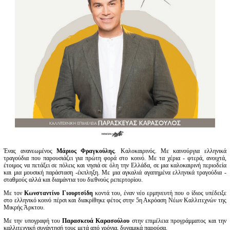
Είσοδος διαχειριστή
Ένας ανανεωμένος
Μάριος Φραγκούλης
. Καλοκαιρινός. Με καινούργια ελληνικά
τραγούδια που παρουσιάζει για πρώτη φορά στο κοινό. Με τα χέρια - φτερά, ανοιχτά,
έτοιμος να πετάξει σε πόλεις και νησιά σε όλη την Ελλάδα, σε μια καλοκαιρινή περιοδεία
και μια μουσική παράσταση -έκπληξη. Με μια αγκαλιά αγαπημένα ελληνικά τραγούδια -
σταθμούς αλλά και διαμάντια του διεθνούς ρεπερτορίου.
Με τον
Κωνσταντίνο Γιουρτσίδη
κοντά του, έναν νέο ερμηνευτή που ο ίδιος υπέδειξε
στο ελληνικό κοινό πέρσι και διακρίθηκε φέτος στην 5η Ακρόαση Νέων Καλλιτεχνών της
Μικρής Άρκτου.
Με την υπογραφή του
Παρασκευά Καρασούλου
στην επιμέλεια προγράμματος και την
καλλιτεχνική συνάντησή τους μετά από χρόνια, δυναμικά παρούσα.