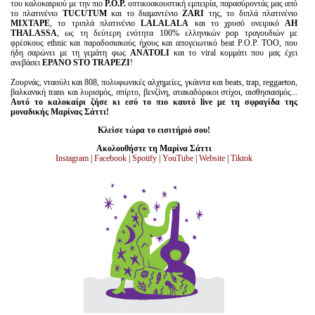
του καλοκαιριού με την πιο
P.O.P.
οπτικοακουστική εμπειρία, παρασύροντάς μας από
το πλατινένιο
TUCUTUM
και το διαμαντένιο
ΖΑRI
της, το διπλά πλατινένιο
MIXTAPE
, το τριπλά πλατινένιο
LALALALA
και το χρυσό ονειρικό
AH
THALASSA
, ως τη δεύτερη ενότητα 100% ελληνικών pop τραγουδιών με
φρέσκους ethnic και παραδοσιακούς ήχους και απογειωτικό beat P.O.P. ΤΟΟ, που
ήδη σαρώνει με τη γεμάτη φως
ANATOLI
και το viral κομμάτι που μας έχει
ανεβάσει
EPANO STO TRAPEZI
!
Ζουρνάς, νταούλι και 808, πολυφωνικές αλχημείες, γκάιντα και beats, trap, reggaeton,
βαλκανική trans και λυρισμός, σπίρτο, βενζίνη, ατακαδόρικοι στίχοι, αισθησιασμός...
Αυτό το καλοκαίρι ζήσε κι εσύ το πιο καυτό live με τη σφραγίδα της
μοναδικής Μαρίνας Σάττι!
Κλείσε τώρα το εισιτήριό σου!
Ακολουθήστε τη Μαρίνα Σάττι
Instagram
|
Facebook
|
Spotify
|
YouTube
|
Website
|
Τiktok