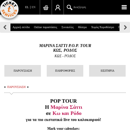
EL
EN
Αναζήτηση
Πανεπιστημίου 39, Αθήνα
Αρχική σελίδα
Online παραστάσεις
Συναυλίες
Θέατρο
Χορός/Χοροθέατρο
Παιδικά
210 7234567
ΜΑΡΙΝΑ ΣΑΤΤΙ P.O.P. TOUR
info@ticketservices.gr
ΚΩΣ, ΡΟΔΟΣ
ΚΩΣ - ΡΟΔΟΣ
Αναζήτηση
ΠΑΡΟΥΣΙΑΣΗ
ΠΛΗΡΟΦΟΡΙΕΣ
ΕΙΣΙΤΗΡΙΑ
Σύνδεση/Εγγραφή
Παραγγελία
ΠΑΡΟΥΣΙΑΣΗ
Αναζήτηση παραγγελίας
POP ΤΟUR
Η
Μαρίνα Σάττι
Προσωπικά Δεδομένα
σε
Κω και Ρόδο
για τα πιο εκστατικά live του καλοκαιριού!
Πληροφορίες
Mark your calendars: