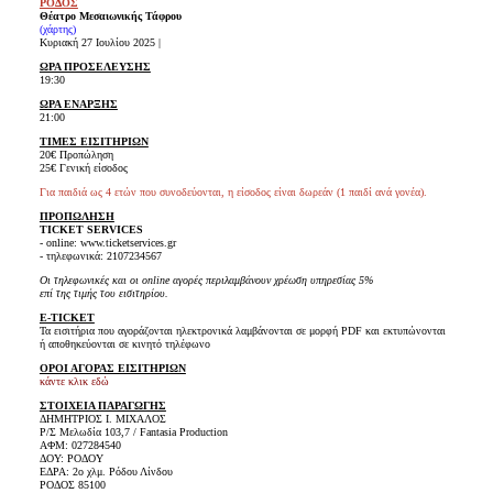
ΡΟΔΟΣ
Θέατρο Μεσαιωνικής Τάφρου
(χάρτης)
Κυριακή 27 Ιουλίου 2025 |
ΩΡΑ ΠΡΟΣΕΛΕΥΣΗΣ
19:30
ΩΡΑ ΕΝΑΡΞΗΣ
21:00
ΤΙΜΕΣ ΕΙΣΙΤΗΡΙΩΝ
20€ Προπώληση
25€ Γενική είσοδος
Για παιδιά ως 4 ετών που συνοδεύονται, η είσοδος είναι δωρεάν (1 παιδί ανά γονέα).
ΠΡΟΠΩΛΗΣΗ
TICKET SERVICES
- online: www.ticketservices.gr
- τηλεφωνικά: 2107234567
Οι τηλεφωνικές και οι online αγορές περιλαμβάνουν χρέωση υπηρεσίας 5%
επί της τιμής του εισιτηρίου.
E-TICKET
Τα εισιτήρια που αγοράζονται ηλεκτρονικά λαμβάνονται σε μορφή PDF και εκτυπώνονται
ή αποθηκεύονται σε κινητό τηλέφωνο
ΟΡΟΙ ΑΓΟΡΑΣ ΕΙΣΙΤΗΡΙΩΝ
κάντε κλικ εδώ
ΣΤΟΙΧΕΙΑ ΠΑΡΑΓΩΓΗΣ
ΔΗΜΗΤΡΙΟΣ Ι. ΜΙΧΑΛΟΣ
Ρ/Σ Μελωδία 103,7 / Fantasia Production
ΑΦΜ: 027284540
ΔΟΥ: ΡΟΔΟΥ
ΕΔΡΑ: 2o χλμ. Ρόδου Λίνδου
ΡΟΔΟΣ 85100