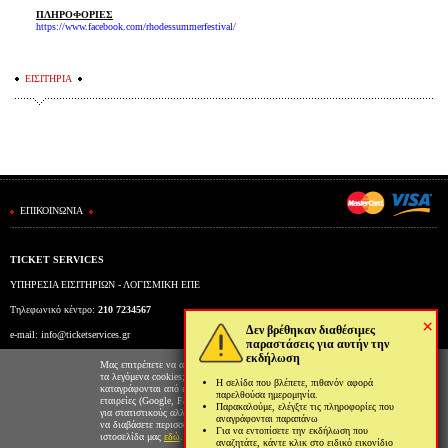
ΠΛΗΡΟΦΟΡΙΕΣ
https://www.facebook.com/rhodessummerfestival/
ΕΙΣΙΤΗΡΙΑ
ΕΠΙΚΟΙΝΩΝΙΑ
TICKET SERVICES
ΥΠΗΡΕΣΙΑ ΕΙΣΙΤΗΡΙΩΝ - ΛΟΓΙΣΜΙΚΗ ΕΠΕ
Τηλεφωνικό κέντρο:
210 7234567
×
Δεν βρέθηκαν διαθέσιμες
e-mail:
info@ticketservices.gr
παραστάσεις για αυτήν την
εκδήλωση
Εκδοτήριο: Πανεπιστημίου 39 (Στοά Πεσμαζόγλου), Αθήνα
Μας επιτρέπετε να αποθηκεύουμε στον φυλλομετρητή σας
τα λεγόμενα cookies; Με αυτόν τον τρόπο θα
Η σελίδα που βλέπετε, πιθανόν αφορά
Ώρες λειτουργίας εκδοτηρίου: Δευ-Παρ: 9πμ-5μμ
καταγράφονται από εμάς και τρίτες συνεργαζόμενες
παρελθούσα ημερομηνία.
εταιρείες (Google, Facebook κτλ) στοιχεία επισκεψιμότητας
Παρακαλούμε, ελέγξτε τις πληροφορίες που
για στατιστικούς αλλά και διαφημιστικούς λόγους. Μπορείτε
αναγράφονται παραπάνω
να διαβάσετε περισσότερα για την χρήση cookies από την
Για να εντοπίσετε την εκδήλωση που
ιστοσελίδα μας
εδώ
.
αναζητάτε, κάντε κλικ στο ειδικό εικονίδιο