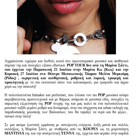
Αιχμαλώτισε εγχώριο και διεθνές κοινό στο πρωτοποριακό μουσικό και αισθητικό
σύμπαν της και συνεχίζει εξίσου εθιστικά.
POP TOUR live από τη Μαρίνα Σάττι,
που έρχεται την Παρασκευή 25 Ιουλίου στην Μαρίνα Κω (Κως) και την
Κυριακή 27 Ιουλίου στο Θέατρο Μεσαιωνικής Τάφρου Μελίνα Μερκούρη
(Ρόδος) , εκρηκτική και αισθησιακή, ρυθμική και λυρική, τρυφερή και
προκλητική
με το πιο εκστατικό σόου του καλοκαιριού, για τραγούδι και άγριο
χορό ως την ανατολή!
Η πολυπλατινένια hitmaker και performer, που έπλασε τον πιο
POP
μουσικό κόσμο
ακροβατώντας αριστοτεχνικά και με θάρρος ανάμεσα σε μουσικά είδη, συνεχίζει τη
σαρωτική εξερεύνηση της
POP
πτυχής της και μας καλεί σε ένα πολυσυλλεκτικό
μουσικό ταξίδι γεμάτο ρυθμό και δυναμισμό, στην πιο σύγχρονη και urban εκδοχή της
παραδοσιακής μουσικής των Βαλκανίων, που θα ταράξει τα νερά και θα φέρει...
πανικό στην πόλη!
Σε μια ακόμα ζωντανή εμφάνιση με αστείρευτη ενέργεια, λοξή ματιά και πολλές
εκπλήξεις, η Μαρίνα Σάττι, με σταθμούς από τις
KOUPES
ως τη χειροποίητη
MANTISSA
της και την ανατρεπτική
YENNA
της, έρχεται σαν αεράκι στην καρδιά