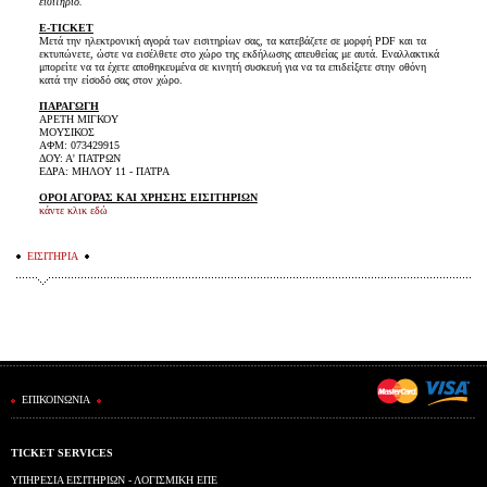
εισιτήριο.
E-TICKET
Μετά την ηλεκτρονική αγορά των εισιτηρίων σας, τα κατεβάζετε σε μορφή PDF και τα
εκτυπώνετε, ώστε να εισέλθετε στο χώρο της εκδήλωσης απευθείας με αυτά. Εναλλακτικά
μπορείτε να τα έχετε αποθηκευμένα σε κινητή συσκευή για να τα επιδείξετε στην οθόνη
κατά την είσοδό σας στον χώρο.
ΠΑΡΑΓΩΓΗ
ΑΡΕΤΗ ΜΙΓΚΟΥ
ΜΟΥΣΙΚΟΣ
ΑΦΜ: 073429915
ΔΟΥ: Α' ΠΑΤΡΩΝ
ΕΔΡΑ: ΜΗΛΟΥ 11 - ΠΑΤΡΑ
ΟΡΟΙ ΑΓΟΡΑΣ ΚΑΙ ΧΡΗΣΗΣ ΕΙΣΙΤΗΡΙΩΝ
κάντε κλικ εδώ
ΕΙΣΙΤΗΡΙΑ
ΕΠΙΚΟΙΝΩΝΙΑ
TICKET SERVICES
ΥΠΗΡΕΣΙΑ ΕΙΣΙΤΗΡΙΩΝ - ΛΟΓΙΣΜΙΚΗ ΕΠΕ