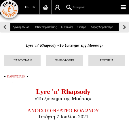
EL
EN
Αναζήτηση
Πανεπιστημίου 39, Αθήνα
Αρχική σελίδα
Online παραστάσεις
Συναυλίες
Θέατρο
Χορός/Χοροθέατρο
Παιδικά
210 7234567
Lyre 'n' Rhapsody «Το ξύπνημα της Μούσας»
info@ticketservices.gr
Αναζήτηση
ΠΑΡΟΥΣΙΑΣΗ
ΠΛΗΡΟΦΟΡΙΕΣ
ΕΙΣΙΤΗΡΙΑ
Σύνδεση/Εγγραφή
ΠΑΡΟΥΣΙΑΣΗ
Παραγγελία
Lyre 'n' Rhapsody
Αναζήτηση παραγγελίας
«Το ξύπνημα της Μούσας»
Προσωπικά Δεδομένα
ΑΝΟΙΧΤΟ ΘΕΑΤΡΟ ΚΟΛΩΝΟΥ
Τετάρτη 7 Ιουλίου 2021
Πληροφορίες