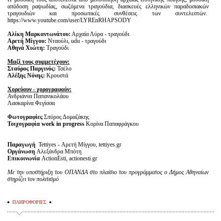
απόδοση ραψωδίας, σωζόμενα τραγούδια, διασκευές ελληνικών παραδοσιακών
τραγουδιών και προσωπικές συνθέσεις των συντελεστών.
https://www.youtube.com/user/LYREnRHAPSODY
Αλίκη Μαρκαντωνάτου:
Αρχαία Λύρα - τραγούδι
Αρετή Μίγγου:
Νταούλι, udu - τραγούδι
Αθηνά Χιώτη:
Τραγούδι
Μαζί τους συμμετέχουν:
Σταύρος Παργινός:
Τσέλο
Αλέξης Νόνης:
Κρουστά
Χορεύουν - χορογραφούν:
Ανδριάννα Παπανικολάου
Λασκαρίνα Φεγίσσα
Φωτογραφίες
Σπύρος Δομαζάκης
Τοιχογραφία work in progress
Κορίνα Παπαφράγκου
Παραγωγή
Tettiyes - Αρετή Μίγγου, tettiyes.gr
Οργάνωση
Αλεξάνδρα Μπότη
Επικοινωνία
ActionEsti, actionesti.gr
Με την υποστήριξη του ΟΠΑΝΔΑ στο πλαίσιο του προγράμματος ο Δήμος Αθηναίων
στηρίζει τον πολιτισμό
ΠΛΗΡΟΦΟΡΙΕΣ