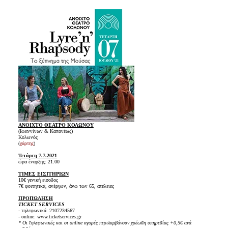
ΑΝΟΙΧΤΟ ΘΕΑΤΡΟ ΚΟΛΩΝΟΥ
(Ιωαννίνων & Καπανέως)
Κολωνός
(
χάρτης
)
Τετάρτη 7.7.2021
ώρα έναρξης: 21.00
ΤΙΜΕΣ ΕΙΣΙΤΗΡΙΩΝ
10€ γενική είσοδος
7€ φοιτητικά, ανέργων, άνω των 65, ατέλειες
ΠΡΟΠΩΛΗΣΗ
TICKET SERVICES
- τηλεφωνικά: 2107234567
- online: www.ticketservices.gr
* Οι τηλεφωνικές και οι online αγορές περιλαμβάνουν χρέωση υπηρεσίας +0,5€ ανά