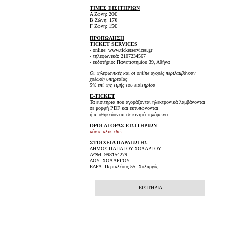
ΤΙΜΕΣ ΕΙΣΙΤΗΡΙΩΝ
Α Ζώνη: 20€
Β Ζώνη: 17€
Γ Ζώνη: 15€
ΠΡΟΠΩΛΗΣΗ
TICKET SERVICES
- online: www.ticketservices.gr
- τηλεφωνικά: 2107234567
- εκδοτήριο: Πανεπιστημίου 39, Αθήνα
Οι τηλεφωνικές και οι online αγορές περιλαμβάνουν
χρέωση υπηρεσίας
5% επί της τιμής του εισιτηρίου
E-TICKET
Τα εισιτήρια που αγοράζονται ηλεκτρονικά λαμβάνονται
σε μορφή PDF και εκτυπώνονται
ή αποθηκεύονται σε κινητό τηλέφωνο
ΟΡΟΙ ΑΓΟΡΑΣ ΕΙΣΙΤΗΡΙΩΝ
κάντε κλικ εδώ
ΣΤΟΙΧΕΙΑ ΠΑΡΑΓΩΓΗΣ
ΔΗΜΟΣ ΠΑΠΑΓΟΥ-ΧΟΛΑΡΓΟΥ
ΑΦΜ: 998154279
ΔΟΥ: ΧΟΛΑΡΓΟΥ
ΕΔΡΑ: Περικλέους 55, Χολαργός
ΕΙΣΙΤΗΡΙΑ