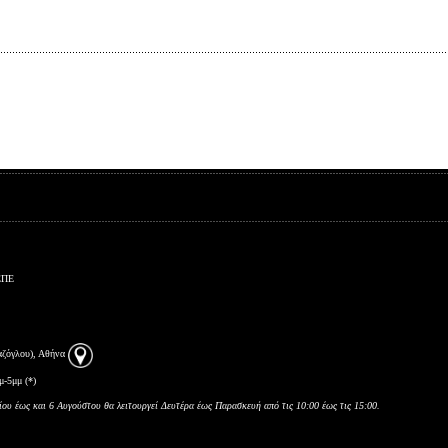
ΕΠΕ
αζόγλου), Αθήνα
μ-5μμ (*)
ίου έως και 6 Αυγούστου θα λειτουργεί Δευτέρα έως Παρασκευή από τις 10:00 έως τις 15:00.