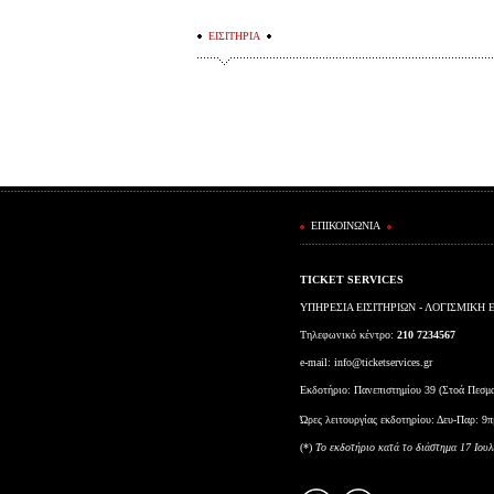
ΕΙΣΙΤΗΡΙΑ
ΕΠΙΚΟΙΝΩΝΙΑ
TICKET SERVICES
ΥΠΗΡΕΣΙΑ ΕΙΣΙΤΗΡΙΩΝ - ΛΟΓΙΣΜΙΚΗ 
Τηλεφωνικό κέντρο:
210 7234567
e-mail:
info@ticketservices.gr
Εκδοτήριο: Πανεπιστημίου 39 (Στοά Πεσμ
Ώρες λειτουργίας εκδοτηρίου: Δευ-Παρ: 9π
(*)
To εκδοτήριο κατά το διάστημα 17 Ιουλ