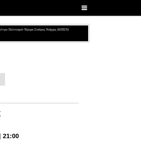
έντρο Πολιτισμού Ίδρυμα Σταύρος Νιάρχος (ΚΠΙΣΝ)
Σ
| 21:00