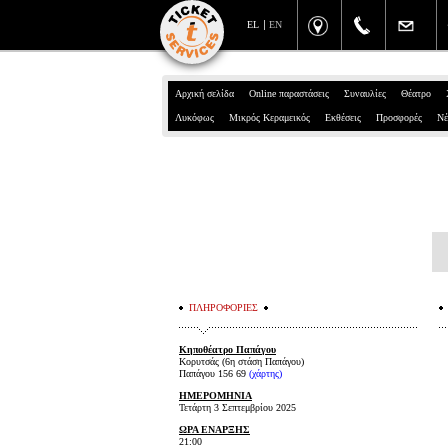
EL
EN
Αρχική σελίδα
Online παραστάσεις
Συναυλίες
Θέατρο
Λυκόφως
Μικρός Κεραμεικός
Εκθέσεις
Προσφορές
Νέ
ΠΛΗΡΟΦΟΡΙΕΣ
Κηποθέατρο Παπάγου
Κορυτσάς (6η στάση Παπάγου)
Παπάγου 156 69
(
χάρτης
)
ΗΜΕΡΟΜΗΝΙΑ
Τετάρτη 3 Σεπτεμβρίου 2025
ΩΡΑ ΕΝΑΡΞΗΣ
21:00