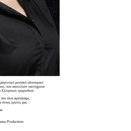
 μαγευτικό μουσικό οδοιπορικό
ιού
, που αποτελούν ταυτόχρονα
ου Ελληνικού τραγουδιού.
 που όλοι αγαπήσαμε,
ι στους έρωτές μας.
ών
ama Productions