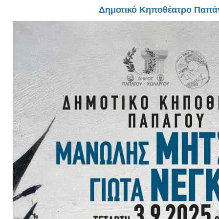
Είσοδος διαχειριστή
Δημοτικό Κηποθέατρο Παπά