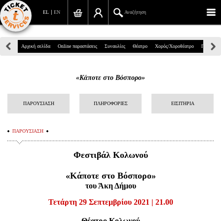
EL
EN
Αναζήτηση
Πανεπιστημίου 39, Αθήνα
Αρχική σελίδα
Online παραστάσεις
Συναυλίες
Θέατρο
Χορός/Χοροθέατρο
Παιδικά
210 7234567
«Κάποτε στο Βόσπορο»
info@ticketservices.gr
Αναζήτηση
ΠΑΡΟΥΣΙΑΣΗ
ΠΛΗΡΟΦΟΡΙΕΣ
ΕΙΣΙΤΗΡΙΑ
Σύνδεση/Εγγραφή
ΠΑΡΟΥΣΙΑΣΗ
Παραγγελία
Φεστιβάλ Κολωνού
Αναζήτηση παραγγελίας
«Κάποτε στο Βόσπορο»
Προσωπικά Δεδομένα
του Άκη Δήμου
Τετάρτη 29 Σεπτεμβρίου 2021 | 21.00
Πληροφορίες
Θέατρο Κολωνού