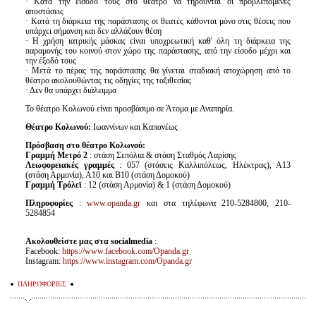
· Κατά την είσοδο τους στο θέατρο να τηρούνται οι προβλεπόμενες
αποστάσεις
· Κατά τη διάρκεια της παράστασης οι θεατές κάθονται μόνο στις θέσεις που
υπάρχει σήμανση και δεν αλλάζουν θέση
· Η χρήση ιατρικής μάσκας είναι υποχρεωτική καθ' όλη τη διάρκεια της
παραμονής του κοινού στον χώρο της παράστασης, από την είσοδο μέχρι και
την έξοδό τους
· Μετά το πέρας της παράστασης θα γίνεται σταδιακή αποχώρηση από το
θέατρο ακολουθώντας τις οδηγίες της ταξιθεσίας
· Δεν θα υπάρχει διάλειμμα
Το θέατρο Κολωνού είναι προσβάσιμο σε Άτομα με Αναπηρία.
Θέατρο Κολωνού:
Ιωαννίνων και Καπανέως
Πρόσβαση στο θέατρο Κολωνού:
Γραμμή Μετρό 2
: στάση Σεπόλια & στάση Σταθμός Λαρίσης
Λεωφορειακές γραμμές
: 057 (στάσεις Καλλιπόλεως, Ηλέκτρας), Α13
(στάση Αρμονία), Α10 και Β10 (στάση Δομοκού)
Γραμμή Τρόλεϊ
: 12 (στάση Αρμονία) & 1 (στάση Δομοκού)
Πληροφορίες
:
www.opanda.gr
και στα τηλέφωνα 210-5284800, 210-
5284854
Ακολουθείστε μας στα
socialmedia
:
Facebook:
https://www.facebook.com/Opanda.gr
Instagram:
https://www.instagram.com/Opanda.gr
ΠΛΗΡΟΦΟΡΙΕΣ