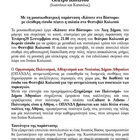
Είσοδος διαχειριστή
(Ιωαννίνων και Καπανέως)
Με τη μουσικοθεατρική παράσταση «Κάποτε στο Βόσπορο»
με ελεύθερη είσοδο πέφτει η αυλαία στο Φεστιβάλ Κολωνού
Το μουσικοθεατρικό έργο
«Κάποτε στο Βόσπορο»
του
Άκη Δήμου
, που
μάγεψε και συγκίνησε το κοινό, επιστρέφει για μία ακόμη παράσταση την
Τετάρτη
29 Σεπτεμβρίου στις 21.00
στη σκηνή του
θεάτρου Κολωνού
με
δωρεάν είσοδο
για να γράψει με μοναδικό και νοσταλγικό τρόπο τον επίλογο
του
Φεστιβάλ Κολωνού
. Η αυλαία του φεστιβάλ, το οποίο αποτελεί πλέον
σταθμό στη φθινοπωρινή διασκέδαση στην πόλη, πέφτει ανακαλώντας μνήμες
μέσα από τη μουσική μία ολόκληρης εποχής σε ένα ειδυλλιακό σκηνικό στο
λόφο του Ιππίου Κολωνού.
Ο
Οργανισμός Πολιτισμού, Αθλητισμού και Νεολαίας Δήμου Αθηναίων
(ΟΠΑΝΔΑ), αντιμετωπίζοντας με ευαισθησία τις δυσμενείς συνθήκες που
δημιούργησαν οι ανεξέλεγκτες πυρκαγιές στη χώρα μας,
θα διαθέσει τα
έσοδα του Φεστιβάλ Κολωνού για την αντιμετώπιση των συνεπειών των
πυρκαγιών.
Μετά την επιτυχία του προγράμματος
«Στηρίζουμε τον Πολιτισμό»
του
Δήμου Αθηναίων
στηρίζοντας έμπρακτα τους καλλιτέχνες και τους
εργαζόμενους στον πολιτισμό, στο πλαίσιο του
Culture is Athens /
Πολιτισμός είναι η Αθήνα,
ο
ΟΠΑΝΔΑ βρίσκεται και πάλι δίπλα στους
πολίτες της Αθήνας
, προσφέροντας ποιότητα ζωής στις γειτονιές της πόλης
και μία πολιτιστική πινελιά στην καθημερινότητά τους, στον ιστορικό λόφο
του Ιππίου Κολωνού.
Ταυτότητα της παράστασης
Ένα εξαιρετικό επιτελείο συντελεστών κι ένας δυνατός θίασος πρωταγωνιστών
θα ζωντανέψουν την ιστορία των Ρωμιών της Κωνσταντινούπολης στα μισά
του περασμένου αιώνα, ανακαλώντας μνήμες με σημείο αναφοράς τις μουσικές