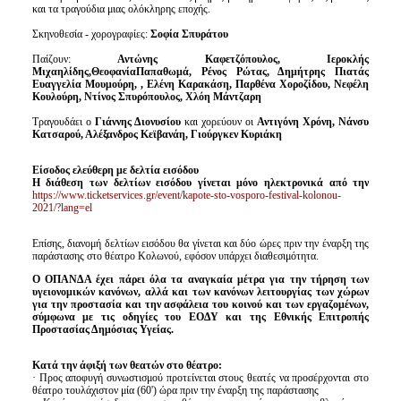
και τα τραγούδια μιας ολόκληρης εποχής.
Σκηνοθεσία - χορογραφίες:
Σοφία Σπυράτου
Παίζουν:
Αντώνης Καφετζόπουλος, Ιεροκλής
Μιχαηλίδης,ΘεοφανίαΠαπαθωμά, Ρένος Ρώτας, Δημήτρης Πιατάς
Ευαγγελία Μουμούρη, , Ελένη Καρακάση, Παρθένα Χοροζίδου, Νεφέλη
Κουλούρη, Ντίνος Σπυρόπουλος, Χλόη Μάντζαρη
Τραγουδάει ο
Γιάννης Διονυσίου
και χορεύουν οι
Αντιγόνη Χρόνη, Νάνσυ
Κατσαρού, Αλέξανδρος Κεϊβανάη, Γιούργκεν Κυριάκη
Είσοδος ελεύθερη με δελτία εισόδου
Η διάθεση των δελτίων εισόδου γίνεται μόνο ηλεκτρονικά από την
https://www.ticketservices.gr/event/kapote-sto-vosporo-festival-kolonou-
2021/?lang=el
Επίσης, διανομή δελτίων εισόδου θα γίνεται και δύο ώρες πριν την έναρξη της
παράστασης στο θέατρο Κολωνού, εφόσον υπάρχει διαθεσιμότητα.
Ο ΟΠΑΝΔΑ έχει πάρει όλα τα αναγκαία μέτρα για την τήρηση των
υγειονομικών κανόνων, αλλά και των κανόνων λειτουργίας των χώρων
για την προστασία και την ασφάλεια του κοινού και των εργαζομένων,
σύμφωνα με τις οδηγίες του ΕΟΔΥ και της Εθνικής Επιτροπής
Προστασίας Δημόσιας Υγείας.
Κατά την άφιξή των θεατών στο θέατρο:
· Προς αποφυγή συνωστισμού προτείνεται στους θεατές να προσέρχονται στο
θέατρο τουλάχιστον μία (60') ώρα πριν την έναρξη της παράστασης