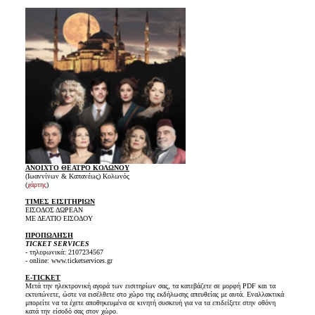
ΑΝΟΙΧΤΟ ΘΕΑΤΡΟ ΚΟΛΩΝΟΥ
(Ιωαννίνων & Καπανέως) Κολωνός
(
χάρτης
)
ΤΙΜΕΣ ΕΙΣΙΤΗΡΙΩΝ
ΕΙΣΟΔΟΣ ΔΩΡΕΑΝ
ΜΕ ΔΕΛΤΙΟ ΕΙΣΟΔΟΥ
ΠΡΟΠΩΛΗΣΗ
TICKET SERVICES
- τηλεφωνικά: 2107234567
- online: www.ticketservices.gr
E-TICKET
Μετά την ηλεκτρονική αγορά των εισιτηρίων σας, τα κατεβάζετε σε μορφή PDF και τα
εκτυπώνετε, ώστε να εισέλθετε στο χώρο της εκδήλωσης απευθείας με αυτά. Εναλλακτικά
μπορείτε να τα έχετε αποθηκευμένα σε κινητή συσκευή για να τα επιδείξετε στην οθόνη
κατά την είσοδό σας στον χώρο.