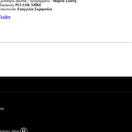
Σχεδιασμός αφίσσας / προγραμματος :
Μαρίνα Σιούτη
Παραγωγή:
PULSAR
ΑΜΚΕ
Επικοινωνία:
Ευαγγελία Σκρομπόλα
Trailer
ΕΠΕ
αζόγλου), Αθήνα