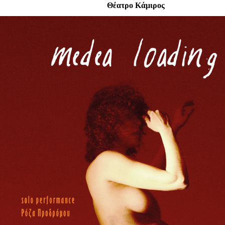
Είσοδος διαχειριστή
Θέατρο Κάμιρος