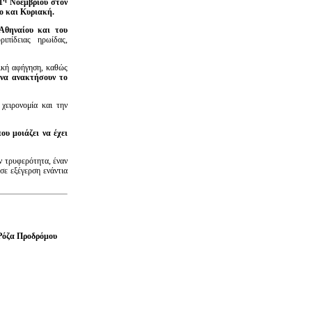
1
Νοεμβρίου στον
ο και Κυριακή.
Αθηναίου και του
ιπίδειας ηρωίδας,
ική αφήγηση, καθώς
 να ανακτήσουν το
χειρονομία και την
υ μοιάζει να έχει
ν τρυφερότητα, έναν
σε εξέγερση ενάντια
Ρόζα Προδρόμου