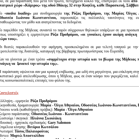
βίο, σε μια παράσταση που μετά τον πρώτο, πετυχημένο κύκλο της, επιστρέφει εκ νέου
από 
θεατρικό χώρο «Κάμιρος» της οδού Ιθάκης 32 στην Κυψέλη, κάθε Παρασκευή, Σάββατ
Το «
medea
loading
»
μια συνδημιουργία
της Ρόζας Προδρόμου, της
Μαρίας Όλγας 
Οδυσσέα Ιωάννου Κωνσταντίνου,
παρουσιάζει τις πολλαπλές ταυτότητες της ευρ
αναθεωρώντας τον μύθο και ανατρέποντας τα δεδομένα.
Το παρελθόν της Μήδειας συναντά το παρόν σύγχρονων θηλυκών υπάρξεων σε μια προσωπ
όπως υποστηρίζει η ερμηνεύτρια
Ρόζα Προδρόμου, «οι γυναίκες έχουν ακόμη ανάγκη
χώρο τους».
Οι θεατές παρακολουθούν την αφήγηση, προσκεκλημένοι σε μια τελετή τσαγιού με την 
ιεροτελεστία της Ανατολής, καταγωγή της βάρβαρης πρωταγωνίστριας του Ευριπίδη.
Σαν να γίνονται με έναν τρόπο
«συμμέτοχοι στην ιστορία και το βίωμα της Μήδειας πο
ανάγκη να ξαναπεί την ιστορία της».
Η παράσταση υψώνεται σαν μια κραυγή επιβίωσης, μια ωδή στη μητρότητα, μια επίκληση στη
εκστατικό χορό απελευθέρωσης, όπου η Μήδεια, φως σε έναν κόσμο που γκρεμίζεται, καλεί 
τις κοινωνικοπολιτικές επιταγές του φύλου της.
Συντελεστές
Σύλληψη - ερμηνεία:
Ρόζα Προδρόμου
Σκηνοθεσία, δραματουργία:
Μαρία - Όλγα Αθηναίου, Οδυσσέας Ιωάννου-Κωνσταντίνου, 
Process work (καθοδήγηση πρόβας):
Μαρία - Όλγα Αθηναίου
Κείμενο παράστασης:
Οδυσσέας Ιωάννου - Κωνσταντίνου
Κοστούμι / σκηνικά :
Ηλιάννα Σκουλάκη
Μουσική - ηχητικός σχεδιασμός:
Gary
Salomon
Επιμέλεια κίνησης:
Βιτόρια Κωτσάλου
Φωτισμοί:
Τάσος Παλαιορούτας
Βίντεο:
Μυρτώ Αποστολίδου