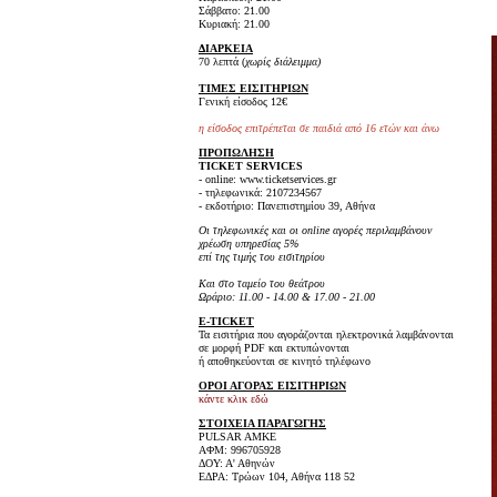
Σάββατο: 21.00
Κυριακή: 21.00
ΔΙΑΡΚΕΙΑ
70 λεπτά (
χωρίς διάλειμμα)
ΤΙΜΕΣ ΕΙΣΙΤΗΡΙΩΝ
Γενική είσοδος 12€
η είσοδος επιτρέπεται σε παιδιά από 16 ετών και άνω
ΠΡΟΠΩΛΗΣΗ
TICKET SERVICES
- online: www.ticketservices.gr
- τηλεφωνικά: 2107234567
- εκδοτήριο: Πανεπιστημίου 39, Αθήνα
Οι τηλεφωνικές και οι online αγορές περιλαμβάνουν
χρέωση υπηρεσίας 5%
επί της τιμής του εισιτηρίου
Και στο ταμείο του θεάτρου
Ωράριο: 11.00 - 14.00 & 17.00 - 21.00
E-TICKET
Τα εισιτήρια που αγοράζονται ηλεκτρονικά λαμβάνονται
σε μορφή PDF και εκτυπώνονται
ή αποθηκεύονται σε κινητό τηλέφωνο
ΟΡΟΙ ΑΓΟΡΑΣ ΕΙΣΙΤΗΡΙΩΝ
κάντε κλικ εδώ
ΣΤΟΙΧΕΙΑ ΠΑΡΑΓΩΓΗΣ
PULSAR AMKE
ΑΦΜ: 996705928
ΔΟΥ: Α' Αθηνών
ΕΔΡΑ: Τρώων 104, Αθήνα 118 52