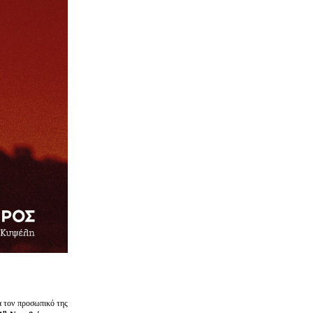
α τον προσωπικό της
η