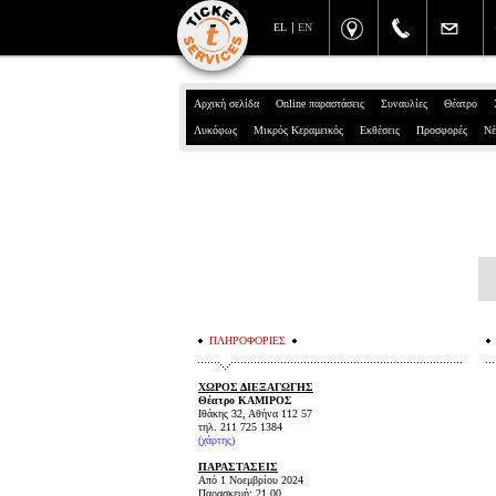
EL
EN
Αρχική σελίδα
Online παραστάσεις
Συναυλίες
Θέατρο
Λυκόφως
Μικρός Κεραμεικός
Εκθέσεις
Προσφορές
Νέ
ΠΛΗΡΟΦΟΡΙΕΣ
ΧΩΡΟΣ ΔΙΕΞΑΓΩΓΗΣ
Θέατρο ΚΑΜΙΡΟΣ
Ιθάκης 32, Αθήνα 112 57
τηλ. 211 725 1384
(χάρτης)
ΠΑΡΑΣΤΑΣΕΙΣ
Από 1 Νοεμβρίου 2024
Παρασκευή: 21.00