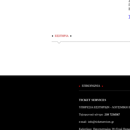
ΕΙΣΙΤΗΡΙΑ
ΕΠΙΚΟΙΝΩΝΙΑ
TICKET SERVICES
ΥΠΗΡΕΣΙΑ ΕΙΣΙΤΗΡΙΩΝ - ΛΟΓΙΣΜΙΚΗ 
Τηλεφωνικό κέντρο:
210 7234567
e-mail:
info@ticketservices.gr
Εκδοτήριο: Πανεπιστημίου 39 (Στοά Πεσμ