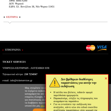
ΑΦΜ: 800676390
ΔΟΥ: Ψυχικού
ΕΔΡΑ: Ελ. Βενιζέλου 38, Νέο Ψυχικο 15451
ΕΙΣΙΤΗΡΙΑ
ΕΠΙΚΟΙΝΩΝΙΑ
TICKET SERVICES
ΥΠΗΡΕΣΙΑ ΕΙΣΙΤΗΡΙΩΝ - ΛΟΓΙΣΜΙΚΗ ΕΠΕ
Τηλεφωνικό κέντρο:
210 7234567
×
Δεν βρέθηκαν διαθέσιμες
e-mail:
info@ticketservices.gr
παραστάσεις για αυτήν την
εκδήλωση
Εκδοτήριο: Πανεπιστημίου 39 (Στοά Πεσμαζόγλου), Αθήνα
Μας επιτρέπετε να αποθηκεύουμε στον φυλλομετρητή σας
τα λεγόμενα cookies; Με αυτόν τον τρόπο θα
Η σελίδα που βλέπετε, πιθανόν αφορά
Ώρες λειτουργίας εκδοτηρίου: Δευ-Παρ: 9πμ-5μμ
καταγράφονται από εμάς και τρίτες συνεργαζόμενες
παρελθούσα ημερομηνία.
εταιρείες (Google, Facebook κτλ) στοιχεία επισκεψιμότητας
Παρακαλούμε, ελέγξτε τις πληροφορίες που
για στατιστικούς αλλά και διαφημιστικούς λόγους. Μπορείτε
αναγράφονται παραπάνω
να διαβάσετε περισσότερα για την χρήση cookies από την
Για να εντοπίσετε την εκδήλωση που
ιστοσελίδα μας
εδώ
.
αναζητάτε, κάντε κλικ στο ειδικό εικονίδιο
αναζήτησης παραστάσεων στην κορυφή της