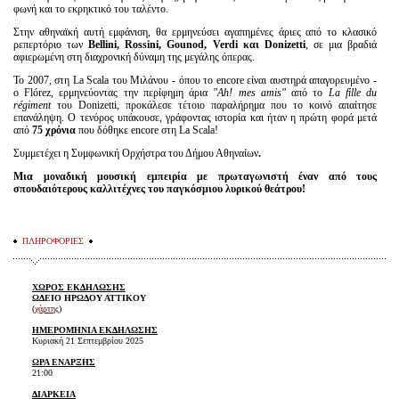
φωνή και το εκρηκτικό του ταλέντο.
Στην αθηναϊκή αυτή εμφάνιση, θα ερμηνεύσει αγαπημένες άριες από το κλασικό
ρεπερτόριο των
Bellini, Rossini, Gounod, Verdi και Donizetti
, σε μια βραδιά
αφιερωμένη στη διαχρονική δύναμη της μεγάλης όπερας.
Το 2007, στη La Scala του Μιλάνου - όπου το encore είναι αυστηρά απαγορευμένο -
ο Flórez, ερμηνεύοντας την περίφημη άρια
"Ah! mes amis"
από το
La fille du
régiment
του Donizetti, προκάλεσε τέτοιο παραλήρημα που το κοινό απαίτησε
επανάληψη. Ο τενόρος υπάκουσε, γράφοντας ιστορία και ήταν η πρώτη φορά μετά
από
75 χρόνια
που δόθηκε encore στη La Scala!
Συμμετέχει η Συμφωνική Ορχήστρα του Δήμου Αθηναίων
.
Μια μοναδική μουσική εμπειρία με πρωταγωνιστή έναν από τους
σπουδαιότερους καλλιτέχνες του παγκόσμιου λυρικού θεάτρου!
ΠΛΗΡΟΦΟΡΙΕΣ
ΧΩΡΟΣ ΕΚΔΗΛΩΣΗΣ
ΩΔΕΙΟ ΗΡΩΔΟΥ ΑΤΤΙΚΟΥ
(
χάρτης
)
ΗΜΕΡΟΜΗΝΙΑ ΕΚΔΗΛΩΣΗΣ
Κυριακή 21 Σεπτεμβρίου 2025
ΩΡΑ ΕΝΑΡΞΗΣ
21:00
ΔΙΑΡΚΕΙΑ