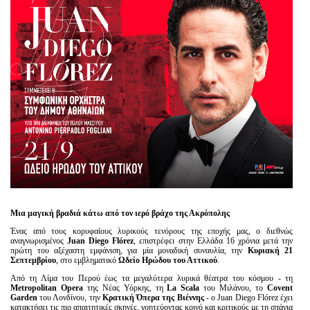
Είσοδος διαχειριστή
Μια μαγική βραδιά κάτω από τον ιερό βράχο της Ακρόπολης
Ένας από τους κορυφαίους λυρικούς τενόρους της εποχής μας, ο διεθνώς
αναγνωρισμένος
Juan Diego Flórez
, επιστρέφει στην Ελλάδα 16 χρόνια μετά την
πρώτη του αξέχαστη εμφάνιση, για μία μοναδική συναυλία, την
Κυριακή 21
Σεπτεμβρίου
, στο εμβληματικό
Ωδείο Ηρώδου του Αττικού
.
Από τη Λίμα του Περού έως τα μεγαλύτερα λυρικά θέατρα του κόσμου - τη
Metropolitan Opera
της Νέας Υόρκης, τη
La Scala
του Μιλάνου, το
Covent
Garden
του Λονδίνου, την
Κρατική Όπερα της Βιέννης
- ο Juan Diego Flórez έχει
κατακτήσει τις πιο απαιτητικές σκηνές, γοητεύοντας κοινό και κριτικούς με τη σπάνια