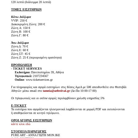
120 λεπτά (διάλειμμα 20 λεπτά)
ΤΙΜΕΣ ΕΙΣΙΤΗΡΙΩΝ
Κάτω Διάζωμα
VVIP: 250 €
Διακεκριμένη Ζώνη: 200 €
Ζώνη A: 150 €
Ζώνη B: 100 €
Ζώνη Γ: 80 €
Άνω Διάζωμα
Ζώνη Δ: 70 €
Ζώνη Ε: 60 €
Ζώνη ΣΤ: 45 €
Ζώνη Ζ: 25 € (περιορισμένη ορατότητα)
ΠΡΟΠΩΛΗΣΗ
- TICKET SERVICES
- -
Εκδοτήριο:
Πανεπιστημίου 39, Αθήνα
- -
Τηλεφωνικά:
2107234567
- -
Online
: www.ticketservices.gr
Για πληροφορίες και αγορά εισιτηρίων στις θέσεις ΑμεΑ με 50€ απευθυνθείτε στο Φεστιβάλ
Αθηνών μέσω email στο
tameia@aefestival.gr
(Δε-Πα 10:00-17:00)
Οι τηλεφωνικές και οι online αγορές περιλαμβάνουν χρέωση υπηρεσίας 5%
E-TICKET
Τα εισιτήρια που αγοράζονται ηλεκτρονικά λαμβάνονται σε μορφή PDF και εκτυπώνονται
ή αποθηκεύονται σε κινητό τηλέφωνο.
ΟΡΟΙ ΑΓΟΡΑΣ ΕΙΣΙΤΗΡΙΩΝ
κάντε κλικ εδώ
ΣΤΟΙΧΕΙΑ ΠΑΡΑΓΩΓΗΣ
PURE ART - AΝΝΑ ΓΙΩΤΗ ΜΟΝ.ΙΚΕ