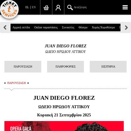
EL
EN
Αναζήτηση
Πανεπιστημίου 39, Αθήνα
Αρχική σελίδα
Online παραστάσεις
Συναυλίες
Θέατρο
Χορός/Χοροθέατρο
Παιδικά
210 7234567
JUAN DIEGO FLOREZ
info@ticketservices.gr
ΩΔΕΙΟ ΗΡΩΔΟΥ ΑΤΤΙΚΟΥ
Αναζήτηση
ΠΑΡΟΥΣΙΑΣΗ
ΠΛΗΡΟΦΟΡΙΕΣ
ΕΙΣΙΤΗΡΙΑ
Σύνδεση/Εγγραφή
ΠΑΡΟΥΣΙΑΣΗ
Παραγγελία
JUAN
DIEGO
FLOREZ
Αναζήτηση παραγγελίας
ΩΔΕΙΟ ΗΡΩΔΟΥ ΑΤΤΙΚΟΥ
Προσωπικά Δεδομένα
Κυριακή 21 Σεπτεμβρίου 2025
Πληροφορίες