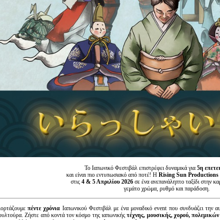
Το Ιαπωνικό Φεστιβάλ επιστρέφει δυναμικά για
5η επετε
και είναι πιο εντυπωσιακό από ποτέ! Η
Rising Sun Productions
στις
4 & 5 Απριλίου 2026
σε ένα ανεπανάληπτο ταξίδι στην κα
γεμάτο χρώμα, ρυθμό και παράδοση.
ιορτάζουμε
πέντε χρόνια
Ιαπωνικού Φεστιβάλ με ένα μοναδικό event που συνδυάζει την α
ουλτούρα. Ζήστε από κοντά τον κόσμο της ιαπωνικής
τέχνης, μουσικής, χορού, πολεμικών