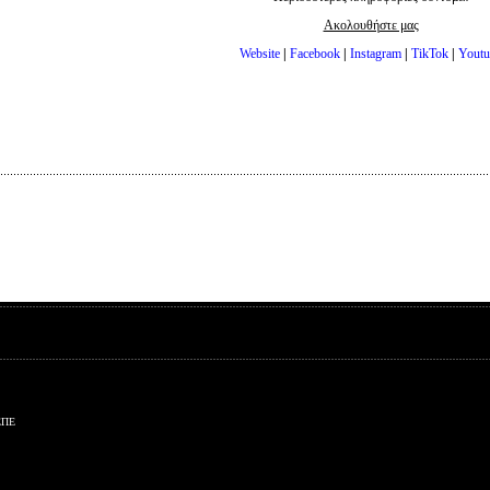
Ακολουθήστε μας
Website
|
Facebook
|
Instagram
|
TikTok
|
Youtu
ΕΠΕ