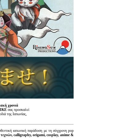
ιακή χρονιά
 IKE
σας προσκαλεί
ρδιά της Ιαπωνίας,
υθεντική ιαπωνική παράδοση με τη σύγχρονη pop
 τεχνών,
calligraphy
, origami
, cosplay
, anime
&