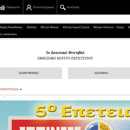
Παραγγελία
Σύνδεση/Εγγραφή
Αναζήτηση
Πανεπιστημίου 39, Αθήνα
Χορός/Χοροθέατρο
Παιδικά
Εθνικό Θέατρο
Εθνική Λυρική Σκηνή
Θέατρο Απόλλων - Σύρος
Κ
ες εκδηλώσεις
210 7234567
info@ticketservices.gr
5o Iαπωνικό Φεστιβάλ
ΕΚΘΕΣΙΑΚΟ ΚΕΝΤΡΟ ΠΕΡΙΣΤΕΡΙΟΥ
Αναζήτηση
Σύνδεση/Εγγραφή
ΠΛΗΡΟΦΟΡΙΕΣ
ΕΙΣΙΤΗΡΙΑ
Παραγγελία
ΠΑΡΟΥΣΙΑΣΗ
Αναζήτηση παραγγελίας
Προσωπικά Δεδομένα
Πληροφορίες