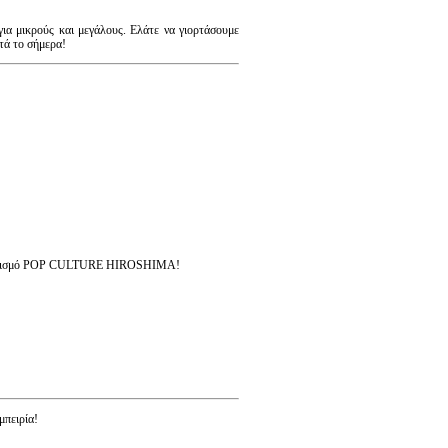
για μικρούς και μεγάλους. Ελάτε να γιορτάσουμε
τά το σήμερα!
Διαγωνισμό POP CULTURE HIROSHIMA!
μπειρία!