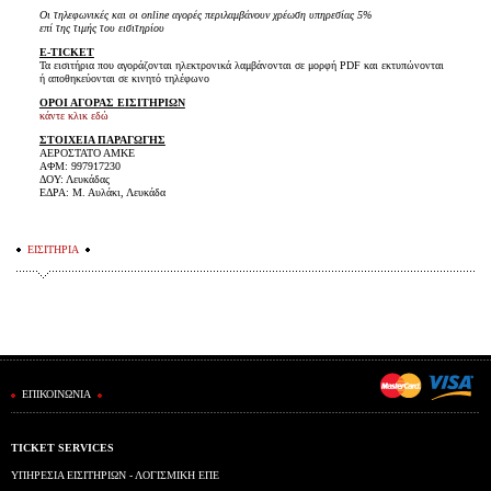
Οι τηλεφωνικές και οι online αγορές περιλαμβάνουν χρέωση υπηρεσίας 5%
επί της τιμής του εισιτηρίου
E-TICKET
Τα εισιτήρια που αγοράζονται ηλεκτρονικά λαμβάνονται σε μορφή PDF και εκτυπώνονται
ή αποθηκεύονται σε κινητό τηλέφωνο
ΟΡΟΙ ΑΓΟΡΑΣ ΕΙΣΙΤΗΡΙΩΝ
κάντε κλικ εδώ
ΣΤΟΙΧΕΙΑ ΠΑΡΑΓΩΓΗΣ
ΑΕΡΟΣΤΑΤΟ ΑΜΚΕ
ΑΦΜ: 997917230
ΔΟΥ: Λευκάδας
ΕΔΡΑ: Μ. Αυλάκι, Λευκάδα
ΕΙΣΙΤΗΡΙΑ
ΕΠΙΚΟΙΝΩΝΙΑ
TICKET SERVICES
ΥΠΗΡΕΣΙΑ ΕΙΣΙΤΗΡΙΩΝ - ΛΟΓΙΣΜΙΚΗ ΕΠΕ