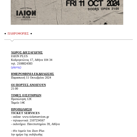
ΠΛΗΡΟΦΟΡΙΕΣ
ΧΩΡΟΣ ΔΙΕΞΑΓΩΓΗΣ
ΙΛΙΟΝ PLUS
Κοδριγκτώνος 17, Αθήνα 104 34
τηλ. 2108824383
(
χάρτης
)
ΗΜΕΡΟΜΗΝΙΑ ΕΚΔΗΛΩΣΗΣ
Παρασκευή 11 Οκτωβρίου 2024
ΟΙ ΠΟΡΤΕΣ ΑΝΟΙΓΟΥΝ
21:00
ΤΙΜΕΣ ΕΙΣΙΤΗΡΙΩΝ
Προπώληση 12€
Ταμείο 14€
ΠΡΟΠΩΛΗΣΗ
TICKET SERVICES
- online: www.ticketservices.gr
- τηλεφωνικά: 2107234567
- εκδοτήριο: Πανεπιστημίου 39, Αθήνα
- στο ταμείο του Ιλιον Plus
την ημέρα της εκδήλωσης