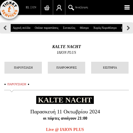
EL
EN
Αναζήτηση
Πανεπιστημίου 39, Αθήνα
Αρχική σελίδα
Online παραστάσεις
Συναυλίες
Θέατρο
Χορός/Χοροθέατρο
Παιδικά
210 7234567
KALTE NACHT
info@ticketservices.gr
ΙΛΙΟΝ PLUS
Αναζήτηση
ΠΑΡΟΥΣΙΑΣΗ
ΠΛΗΡΟΦΟΡΙΕΣ
ΕΙΣΙΤΗΡΙΑ
Σύνδεση/Εγγραφή
ΠΑΡΟΥΣΙΑΣΗ
Παραγγελία
KALTE NACHT
Αναζήτηση παραγγελίας
Προσωπικά Δεδομένα
Παρασκευή 11 Οκτωβρίου 2024
οι πόρτες ανοίγουν 21:00
Πληροφορίες
Live @ ΙΛΙΟΝ PLUS