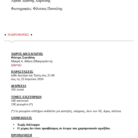
Αφίσα: Ιωάννης Χαριτίδης
Φωτογραφίες: Φίλιππος Πανούλης
ΠΛΗΡΟΦΟΡΙΕΣ
ΧΩΡΟΣ ΔΙΕΞΑΓΩΓΗΣ
Θέατρο Σφενδόνη
Μακρή 4, Αθήνα (Μακρυγιάννη)
(χάρτης)
ΠΑΡΑΣΤΑΣΕΙΣ
κάθε Δευτέρα και Τρίτη στις 21:00
έως τις 23 Απριλίου 2024
ΔΙΑΡΚΕΙΑ
105 λεπτά
ΤΙΜΕΣ ΕΙΣΙΤΗΡΙΩΝ
16€ κανονικό
13€ μειωμένο (*)
(*) το μειωμένο εισιτήριο εκδίδεται για φοιτητές, ανέργους,
άνω των 65, Αμεα, ατέλεια.
ΣΗΜΕΙΩΣΕΙΣ
Χωρίς διάλειμμα
Ο χώρος δεν είναι προσβάσιμος σε άτομα που χρησιμοποιούν αμαξίδιο.
ΠΡΟΠΩΛΗΣΗ