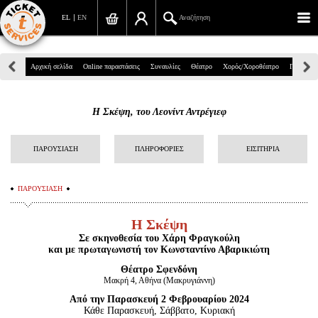
EL
EN
Αναζήτηση
Πανεπιστημίου 39, Αθήνα
Αρχική σελίδα
Online παραστάσεις
Συναυλίες
Θέατρο
Χορός/Χοροθέατρο
Παιδικά
210 7234567
Η Σκέψη, του Λεονίντ Αντρέγιεφ
info@ticketservices.gr
Αναζήτηση
ΠΑΡΟΥΣΙΑΣΗ
ΠΛΗΡΟΦΟΡΙΕΣ
ΕΙΣΙΤΗΡΙΑ
Σύνδεση/Εγγραφή
ΠΑΡΟΥΣΙΑΣΗ
Παραγγελία
Η Σκέψη
Αναζήτηση παραγγελίας
Σε σκηνοθεσία του Χάρη Φραγκούλη
και με πρωταγωνιστή τον Κωνσταντίνο Αβαρικιώτη
Προσωπικά Δεδομένα
Θέατρο Σφενδόνη
Μακρή 4, Αθήνα (Μακρυγιάννη)
Πληροφορίες
Από την Παρασκευή 2 Φεβρουαρίου 2024
Κάθε Παρασκευή, Σάββατο, Κυριακή