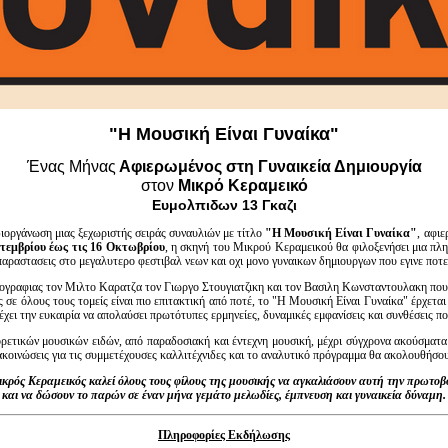
"Η Μουσική Είναι Γυναίκα"
Ένας Μήνας
Αφιερωμένος στη Γυναικεία Δημιουργία
στον
Μικρό Κεραμεικό
Ευμολπιδων 13 Γκαζι
διοργάνωση μιας ξεχωριστής σειράς συναυλιών με τίτλο
"Η Μουσική Είναι Γυναίκα"
, αφιε
τεμβρίου έως τις 16 Οκτωβρίου
, η σκηνή του Μικρού Κεραμεικού θα φιλοξενήσει μια πλ
παραστασεις στο μεγαλυτερο φεστιβαλ νεων και οχι μονο γυναικων δημιουργων που εγινε ποτε
σκογραφιας τον Μιλτο Καρατζα τον Γιωργο Στουγιατζικη και τον Βασιλη Κωνσταντουλακη που
ς σε όλους τους τομείς είναι πιο επιτακτική από ποτέ, το "Η Μουσική Είναι Γυναίκα" έρχετα
χει την ευκαιρία να απολαύσει πρωτότυπες ερμηνείες, δυναμικές εμφανίσεις και συνθέσεις 
ρετικών μουσικών ειδών, από παραδοσιακή και έντεχνη μουσική, μέχρι σύγχρονα ακούσματα 
νακοινώσεις για τις συμμετέχουσες καλλιτέχνιδες και το αναλυτικό πρόγραμμα θα ακολουθήσου
κρός Κεραμεικός καλεί όλους τους φίλους της μουσικής να αγκαλιάσουν αυτή την πρωτοβ
και να δώσουν το παρών σε έναν μήνα γεμάτο μελωδίες, έμπνευση και γυναικεία δύναμη.
Πληροφορίες Εκδήλωσης