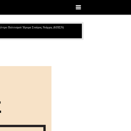
έντρο Πολιτισμού Ίδρυμα Σταύρος Νιάρχος (ΚΠΙΣΝ)