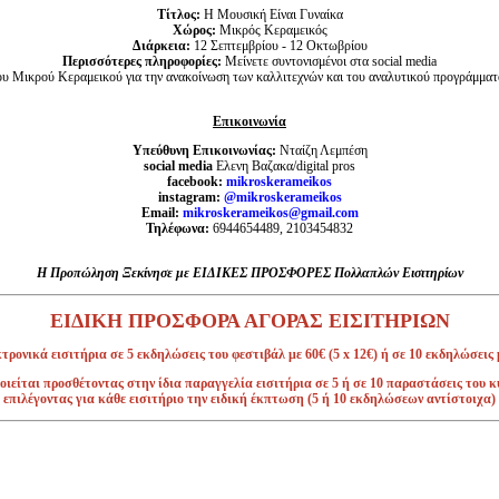
Τίτλος:
Η Μουσική Είναι Γυναίκα
Χώρος:
Μικρός Κεραμεικός
Διάρκεια:
12 Σεπτεμβρίου - 12 Οκτωβρίου
Περισσότερες πληροφορίες:
Μείνετε συντονισμένοι στα social media
ου Μικρού Κεραμεικού για την ανακοίνωση των καλλιτεχνών και του αναλυτικού προγράμματ
Επικοινωνία
Υπεύθυνη Επικοινωνίας:
Νταίζη Λεμπέση
social media
Ελενη Βαζακα/digital pros
facebook:
mikroskerameikos
instagram:
@mikroskerameikos
Email:
mikroskerameikos@gmail.com
Τηλέφωνα:
6944654489, 2103454832
Η Προπώληση Ξεκίνησε με ΕΙΔΙΚΕΣ ΠΡΟΣΦΟΡΕΣ Πολλαπλών Εισιτηρίων
ΕΙΔΙΚΗ ΠΡΟΣΦΟΡΑ ΑΓΟΡΑΣ ΕΙΣΙΤΗΡΙΩΝ
ρονικά εισιτήρια σε 5 εκδηλώσεις του φεστιβάλ με 60€ (5 x 12€) ή σε 10 εκδηλώσεις μ
ιείται προσθέτοντας στην ίδια παραγγελία εισιτήρια σε 5 ή σε 10 παραστάσεις του
επιλέγοντας για κάθε εισιτήριο την ειδική έκπτωση (5 ή 10 εκδηλώσεων αντίστοιχα)