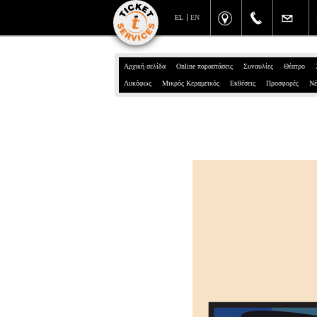
EL
EN
Αρχική σελίδα
Online παραστάσεις
Συναυλίες
Θέατρο
Λυκόφως
Μικρός Κεραμεικός
Εκθέσεις
Προσφορές
Νέ