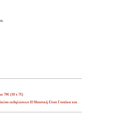
ος
ε 70€ (10 x 7€)
 κύκλου εκδηλώσεων Η Μουσική Είναι Γυναίκα και