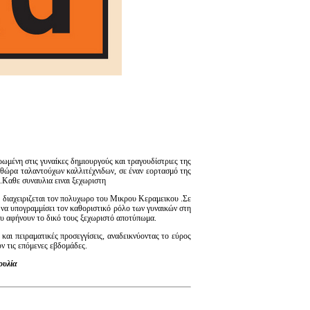
ρωμένη στις γυναίκες δημιουργούς και τραγουδίστριες της
ηθώρα ταλαντούχων καλλιτέχνιδων, σε έναν εορτασμό της
.Καθε συναυλια ειναι ξεχωριστη
 διαχειριζεται τον πολυχωρο του Μικρου Κεραμεικου .Σε
ι να υπογραμμίσει τον καθοριστικό ρόλο των γυναικών στη
που αφήνουν το δικό τους ξεχωριστό αποτύπωμα.
και πειραματικές προσεγγίσεις, αναδεικνύοντας το εύρος
ν τις επόμενες εβδομάδες.
ουλία