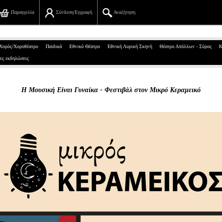
Παραγγελία
Σύνδεση/Εγγραφή
Αναζήτηση
Πανεπιστημίου 39, Αθήνα
Χορός/Χοροθέατρο
Παιδικά
Εθνικό Θέατρο
Εθνική Λυρική Σκηνή
Θέατρο Απόλλων - Σύρος
Κ
ες εκδηλώσεις
210 7234567
info@ticketservices.gr
Η Μουσική Είναι Γυναίκα - Φεστιβάλ στον Μικρό Κεραμεικό
Αναζήτηση
Σύνδεση/Εγγραφή
Παραγγελία
Αναζήτηση παραγγελίας
Προσωπικά Δεδομένα
Πληροφορίες