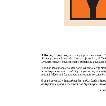
Ο
Μικρός Κεραμεικός
με μεγάλη χαρά ανακοινώνει τη 
ελληνικής μουσικής σκηνής αλλα και djs Από τις
12 Σεπ
γυναικείας φωνής, σύνθεσης και έκφρασης.32 μοναδικες 
H βασικη ιδεα υλοποιειται απο τρεις ανθρωπους της δι
μια εποχή λοιπον που η ανάδειξη της γυναικείας συμβολή
μουσική. Μέσα από ένα πλούσιο πρόγραμμα, το κοινό θα έ
Η σειρά συναυλιών θα περιλαμβάνει καλλιτέχνιδες διαφο
και την ποικιλομορφία της γυναικείας δημιουργίας. Οι α
Ο Μι