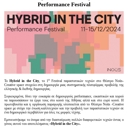
Είσοδος διαχειριστή
Performance
Festival
ο
Το
Hybrid
in
the
City
, το 1
Festival παραστατικών τεχνών στο Θέατρο Noūs-
Creative space στοχεύει στη δημιουργία μιας συστηματικής πλατφόρμας προβολής της
ελληνικής & διεθνής δημιουργίας.
Συγκεκριμένα, δίνει την ευκαιρία σε δημιουργούς performance, εικαστικών και xορού
να παρουσιάσουν τα έργα τους στο κοινό της Αθήνας αλλά και στο ευρύ κοινό. Η
πρωτοβουλία και η οργάνωση παραγωγής υλοποιείται από το Θέατρο Noūs -Creative
space με στόχο την ένωση καλλιτεχνών και την προβολή των παραστατικών τεχνών σε
ένα δημιουργικό περιβάλλον για όλες τις μορφές τέχνης.
Εμπνευστήκαμε το όνομα από την διασταύρωση πολλών διαφορετικών τεχνών όντας ο
γόνος αυτού του αποτελέσματος «
Hybrid
in
the
City
».