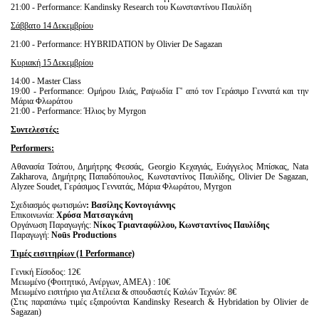
21:00 - Performance: Kandinsky Research του Κωνσταντίνου Παυλίδη
Σάββατο
14
Δεκεμβρίου
21:00 - Performance: HYBRIDATION by Olivier De Sagazan
Κυριακή 15 Δεκεμβρίου
14:00 - Master Class
19:00 - Performance: Ομήρου Ιλιάς, Ραψωδία Γ' από τον Γεράσιμο Γεννατά και την
Μάρια Φλωράτου
21:00 - Performance: Ήλιος by Myrgon
Συντελεστές
:
Performers
:
Αθανασία Τσάτου, Δημήτρης Φεσσάς, Georgio Κεχαγιάς, Ευάγγελος Μπίσκας, Nata
Zakharova, Δημήτρης Παπαδόπουλος, Κωνσταντίνος Παυλίδης, Olivier De Sagazan,
Alyzee Soudet, Γεράσιμος Γεννατάς, Μάρια Φλωράτου, Myrgon
Σχεδιασμός φωτισμών
: Βασίλης Κοντογιάννης
Επικοινωνία:
Χρύσα Ματσαγκάνη
Οργάνωση Παραγωγής:
Νίκος Τριανταφύλλου, Κωνσταντίνος Παυλίδης
Παραγωγή:
No
ū
s
Productions
Τιμές
εισιτηρίων
(1 Performance)
Γενική Είσοδος: 12€
Μειωμένο (Φοιτητικό, Ανέργων, ΑΜΕΑ) : 10€
Μειωμένο εισιτήριο για Ατέλεια & σπουδαστές Καλών Τεχνών: 8€
(Στις παραπάνω τιμές εξαιρούνται Kandinsky Research & Hybridation by Olivier de
Sagazan)