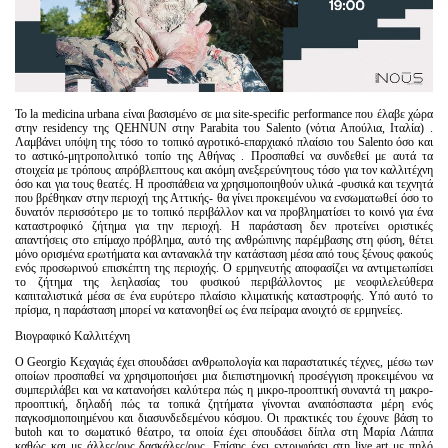
Το la medicina urbana είναι βασισμένο σε μια site-specific performance που έλαβε χώρα
στην residency της QEHNUN στην Parabita του Salento (νότια Απούλια, Ιταλία) .
Λαμβάνει υπόψη της τόσο το τοπικό αγροτικό-επαρχιακό πλαίσιο του Salento όσο και
το αστικό-μητροπολιτικό τοπίο της Αθήνας . Προσπαθεί να συνδεθεί με αυτά τα
στοιχεία με τρόπους απρόβλεπτους και ακόμη ανεξερεύνητους τόσο για τον καλλιτέχνη
όσο και για τους θεατές. Η προσπάθεια να χρησιμοποιηθούν υλικά -φυσικά και τεχνητά
που βρέθηκαν στην περιοχή της Αττικής- θα γίνει προκειμένου να ενσωματωθεί όσο το
δυνατόν περισσότερο με το τοπικό περιβάλλον και να προβληματίσει το κοινό για ένα
καταστροφικό ζήτημα για την περιοχή. Η παράσταση δεν προτείνει οριστικές
απαντήσεις στο επίμαχο πρόβλημα, αυτό της ανθρώπινης παρέμβασης στη φύση, θέτει
μόνο ορισμένα ερωτήματα και αντανακλά την κατάσταση μέσα από τους ξένους φακούς
ενός προσωρινού επισκέπτη της περιοχής. Ο ερμηνευτής αποφασίζει να αντιμετωπίσει
το ζήτημα της λεηλασίας του φυσικού περιβάλλοντος με νεοφιλελεύθερα
καπιταλιστικά μέσα σε ένα ευρύτερο πλαίσιο κλιματικής καταστροφής. Υπό αυτό το
πρίσμα, η παράσταση μπορεί να κατανοηθεί ως ένα πείραμα ανοιχτό σε ερμηνείες.
Βιογραφικό Καλλιτέχνη
Ο Georgio Κεχαγιάς έχει σπουδάσει ανθρωπολογία και παραστατικές τέχνες, μέσω των
οποίων προσπαθεί να χρησιμοποιήσει μια διεπιστημονική προσέγγιση προκειμένου να
συμπεριλάβει και να κατανοήσει καλύτερα πώς η μικρο-προοπτική συναντά τη μακρο-
προοπτική, δηλαδή πώς τα τοπικά ζητήματα γίνονται αναπόσπαστα μέρη ενός
παγκοσμιοποιημένου και διασυνδεδεμένου κόσμου. Οι πρακτικές του έχουνε βάση το
butoh και το σωματικό θέατρο, τα οποία έχει σπουδάσει δίπλα στη Μαρία Λάππα
καθώς και με άλλες/ους δασκάλες/ους. Επίσης έχει εντρυφήσει στη live art με πηλό