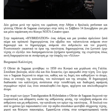
Δύο χρόνια μετά την πρώτη του εμφάνιση στην Αθήνα ο θρυλικός performer και
γλύπτης Olivier de Sagazan επιστρέφει στην πόλη το Σάββατο 14 Δεκεμβρίου για μία
και μόνο παράσταση στο θέατρο NOŪS-Creative space.
Στην παράσταση «HYBRIDATION» ένας άνδρας και μια γυναίκα σμιλεύουν ξανά
σώμα και πρόσωπό δημιουργώντας ένα υβρίδιο που ταλαντεύεται ανάμεσα στον
δημιουργό και το δημιούργημα, ανάμεσα στο ανδρείκελο και τον χειριστή.
Ρευστοποιούν εικαστικά τα όρια της ταυτότητας δημιουργώντας ένα ζωντανό έργο
τέχνης εν εξελίξει που διαπραγματεύεται ζητήματα προσέγγισης της ετερότητας όπως
αυτή διαμορφώνεται σε συνάρτηση με την ύπαρξη του «Άλλου»
Βιογραφικό Καλλιτέχνη
Ο Olivier de Sagazan γεννήθηκε το 1959 στο Κονγκό και μεγάλωσε στη Γαλλία.
Σπούδασε βιολογία, αλλά εδώ και δύο δεκαετίες έχει αφιερωθεί στην τέχνη. Στο έργο
του ο Sagazan διερευνά το σώμα του, καθώς και τις δομές που καθορίζουν το άτομο,
όπως οι επιταγές της κοινωνίας, του πολιτισμού και της ιστορίας. Η δημιουργική
διαδικασία του καλλιτέχνη συνίσταται στην τοποθέτηση και διαδοχική αφαίρεση
στρωμάτων πηλού έως ότου αποκαλυφθεί ένα άγριο, αρχέγονο και απελευθερωμένο
άτομο.
Στην σειρά των έργων Transfiguration & Ηybridation ο Olivier de Sagazan διερευνά την
ουμανιστική και αδάμαστη ουσία της ανθρώπινης φύσης, την υπέρβαση ανάμεσα στο
ανθρώπινο και μη ανθρώπινο, την κατάλυση τον ορίων της ταυτότητας . Η δουλειά του
ανά τα χρόνια έχει παρουσιαστεί υπό την αιγίδα σπουδαίων φεστιβάλ σύγχρονης τέχνης,
χορού και θέατρου παγκοσμίως. Εμφανίζεται επίσης στην κινηματογραφική ταινία