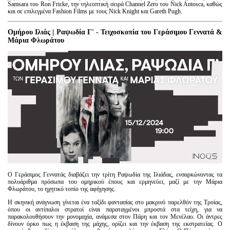
Samsara του Ron Fricke, την τηλεοπτική σειρά Channel Zero του Nick Antosca, καθώς
και σε επιλεγμένα Fashion Films με τους Nick Knight και Gareth Pugh.
Ομήρου Ιλιάς | Ραψωδία Γ' - Τειχοσκοπία του Γεράσιμου Γεννατά &
Μάρια Φλωράτου
Ο Γεράσιμος Γεννατάς διαβάζει την τρίτη Ραψωδία της Ιλιάδας, ενσαρκώνοντας τα
πολυάριθμα πρόσωπα του ομηρικού έπους και ερμηνεύει, μαζί με την Μάρια
Φλωράτου, το ηχητικό τοπίο της αφήγησης.
Η σκηνική ανάγνωση γίνεται ένα ταξίδι φαντασίας στο μακρινό παρελθόν της Τροίας,
όπου οι αντίπαλοι στρατοί είναι παραταγμένοι μπροστά στα τείχη, για να
παρακολουθήσουν την μονομαχία, ανάμεσα στον Πάρη και τον Μενέλαο. Οι άντρες
δίνουν όρκο πως η έκβαση της μάχης, ορίζει και την έκβαση της εκστρατείας. Ο