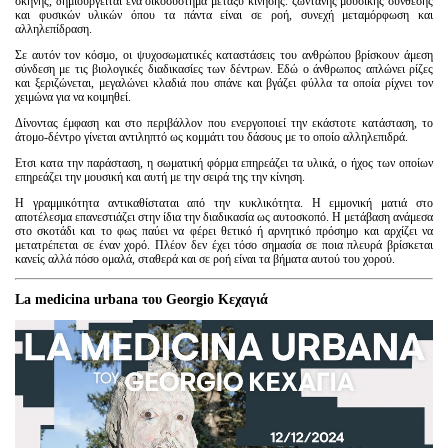
σκηνής, δημιουργείται ένα οικοσύστημα μεταξύ κίνησης. ζωντανής μουσικής σύνθεσης
και φυσικών υλικών όπου τα πάντα είναι σε ροή, συνεχή μεταμόρφωση και
αλληλεπίδραση.
Σε αυτόν τον κόσμο, οι ψυχοσωματικές καταστάσεις του ανθρώπου βρίσκουν άμεση
σύνδεση με τις βιολογικές διαδικασίες των δέντρων. Εδώ ο άνθρωπος απλώνει ρίζες
και ξεριζώνεται, μεγαλώνει κλαδιά που σπάνε και βγάζει φύλλα τα οποία ρίχνει τον
χειμώνα για να κοιμηθεί.
Δίνοντας έμφαση και στο περιβάλλον που ενεργοποιεί την εκάστοτε κατάσταση, το
άτομο-δέντρο γίνεται αντιληπτό ως κομμάτι του δάσους με το οποίο αλληλεπιδρά.
Ετσι κατα την παράσταση, η σωματική φόρμα επηρεάζει τα υλικά, ο ήχος των οποίων
επηρεάζει την μουσική και αυτή με την σειρά της την κίνηση.
Η γραμμικότητα αντικαθίσταται από την κυκλικότητα. Η εμμονική ματιά στο
αποτέλεσμα επανεστιάζει στην ίδια την διαδικασία ως αυτοσκοπό. Η μετάβαση ανάμεσα
στο σκοτάδι και το φως παύει να φέρει θετικό ή αρνητικό πρόσημο και αρχίζει να
μετατρέπεται σε έναν χορό. Πλέον δεν έχει τόσο σημασία σε ποια πλευρά βρίσκεται
κανείς αλλά πόσο ομαλά, σταθερά και σε ροή είναι τα βήματα αυτού του χορού.
La medicina urbana του Georgio Κεχαγιά