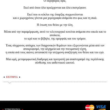
Ο ουροβόρος όφις.
Εκεί από όπου όλα προέρχονται και όλα επιστρέφουν.
Εκεί που οι κύκλοι της ύπαρξης συγχωνεύονται
και ο χωροχρόνος γίνεται μια χορογραφία ανάμεσα στο φως και τη σκιά.
Η ένωση του θείου με την ύλη.
Μέσα από την παραμόρφωση,
αυτό το τελετουργικό κινείται ανάμεσα στο οικείο και το
ανοίκειο,
το ιερό και το βέβηλο, της ομορφιάς και του τρόμου.
Ένας σύγχρονος απόηχος των διαχρονικών θεμάτων που εξερευνώνται μέσα από τον
αποκρυφισμό, την αλχημεία
και την πνευματική τέχνη,
η οποία ανά τους αιώνες αντανακλά την ατέρμονη αναζήτηση του θείου και του εγώ.
Μια ωμή, μεταμορφωτική διαδρομη και
προτροπή για αναστοχασμό της περίπλοκης
σύνθεσης του αυθεντικού εαυτού.
ΕΙΣΙΤΗΡΙΑ
ΕΠΙΚΟΙΝΩΝΙΑ