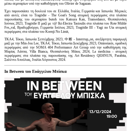
μέσω σεμιναρίων υπό την καθοδήγηση του Olivier de Sagazan.
Έχει παρουσιάσει τη δουλειά του σε Ελλάδα, Ιταλία, Γερμανία και Ιαπωνία. Μερικές
από αυτές είναι το Tragödie - The Goat's Song ατομική περφόρμανς στα πλαίσια
παρουσίασης του σεμιναρίου butoh του Katsura Kan, Transedance, Θεσσαλονίκη
Ιούνιος 2023, Tragödie II μαζί με τ@ Iki-Electra Tasioulis στα πλαίσια του Rote Mühle
Fes„val, Βραδεμβούργο, Γερμανία Ιούλιος 2023, Tragödie III - Yagi no Uta ατομική
περφόρμανς στα πλαίσια του Koenji No Limit,
TKA4, Τόκιο, Ιαπωνία Σεπτέμβρης 2023, 中断 - Interrrup„on, ανεξάρτητη παραγωγή
μαζί με την Min-Jou Lee, TKA4, Τόκιο, Ιαπωνία Δεκέμβρης 2023, Omiostasis, ομαδική
περφόρμανς από την SOMA 404 Performance Art Group υπό την καθοδήγηση της
Μαρίας Λάππα, Villa Bianca, Θεσσαλονίκη Μάιος 2024, La medicina - ατομική
περφόρμανς στα πλαίσια της παρουσίασης της Art Residency QEHNUN, Parabita,
Σαλέντο Απούλιας, Ιταλία Αύγουστος 2024.
In Between του Ευάγγελου Μπίσκα