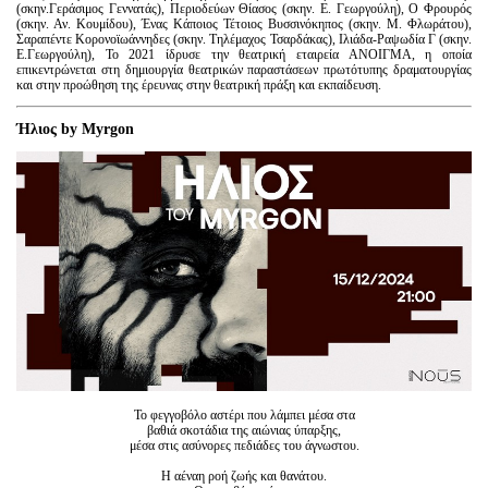
(σκην.Γεράσιμος Γεννατάς), Περιοδεύων Θίασος (σκην. Ε. Γεωργούλη), Ο Φρουρός
(σκην. Αν. Κουμίδου), Ένας Κάποιος Τέτοιος Βυσσινόκηπος (σκην. Μ. Φλωράτου),
Σαραπέντε Κορονοϊωάννηδες (σκην. Τηλέμαχος Τσαρδάκας), Ιλιάδα-Ραψωδία Γ (σκην.
Ε.Γεωργούλη), Το 2021 ίδρυσε την θεατρική εταιρεία ΑΝΟΙΓΜΑ, η οποία
επικεντρώνεται στη δημιουργία θεατρικών παραστάσεων πρωτότυπης δραματουργίας
και στην προώθηση της έρευνας στην θεατρική πράξη και εκπαίδευση.
Ήλιος by Myrgon
Το φεγγοβόλο αστέρι που λάμπει μέσα στα
βαθιά σκοτάδια της αιώνιας ύπαρξης,
μέσα στις ασύνορες πεδιάδες του άγνωστου.
Η αέναη ροή ζωής και θανάτου.