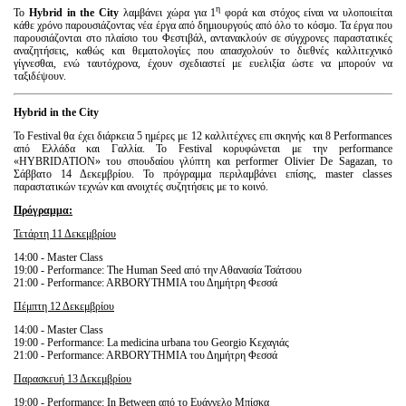
η
Το
Hybrid
in
the
City
λαμβάνει χώρα για 1
φορά και στόχος είναι να υλοποιείται
κάθε χρόνο παρουσιάζοντας νέα έργα από δημιουργούς από όλο το κόσμο. Τα έργα που
παρουσιάζονται στο πλαίσιο του Φεστιβάλ, αντανακλούν σε σύγχρονες παραστατικές
αναζητήσεις, καθώς και θεματολογίες που απασχολούν το διεθνές καλλιτεχνικό
γίγνεσθαι, ενώ ταυτόχρονα, έχουν σχεδιαστεί με ευελιξία ώστε να μπορούν να
ταξιδέψουν.
Hybrid
in
the
City
Το Festival θα έχει διάρκεια 5 ημέρες με 12 καλλιτέχνες επι σκηνής και 8 Performances
από Ελλάδα και Γαλλία. To Festival κορυφώνεται με την performance
«HYBRIDATION» του σπουδαίου γλύπτη και performer Olivier De Sagazan, το
Σάββατο 14 Δεκεμβρίου. Το πρόγραμμα περιλαμβάνει επίσης, master classes
παραστατικών τεχνών και ανοιχτές συζητήσεις με το κοινό.
Πρόγραμμα:
Τετάρτη 11 Δεκεμβρίου
14:00 - Master Class
19:00 - Performance: The Human Seed από την Αθανασία Τσάτσου
21:00 - Performance: ARBORYTHMIA του Δημήτρη Φεσσά
Πέμπτη 12 Δεκεμβρίου
14:00 - Master Class
19:00 - Performance: La medicina urbana του Georgio Κεχαγιάς
21:00 - Performance: ARBORYTHMIA του Δημήτρη Φεσσά
Παρασκευή
13
Δεκεμβρίου
19:00 - Performance: In Between από τo Ευάγγελο Μπίσκα