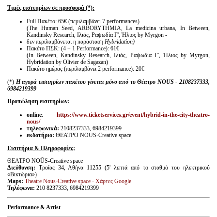
Τιμές εισιτηρίων σε προσφορά (*):
Full Πακέτο: 65€ (περιλαμβάνει 7 performances)
(The Human Seed, ARBORYTHMIA, La medicina urbana, In Between,
Kandinsky Research, Ιλιάς, Ραψωδία Γ', Ήλιος by Myrgon -
δεν περιλαμβάνεται η παράσταση
Hybridation)
Πακέτο ΠΣΚ: (4 + 1 Performance): 61€
(In Between, Kandinsky Research, Ιλιάς, Ραψωδία Γ', Ήλιος by Myrgon,
Hybridation by Olivier de Sagazan)
Πακέτο ημέρας (περιλαμβάνει 2 performance): 20€
(*)
Η αγορά εισιτηρίων πακέτου γίνεται μόνο από το Θέατρο NOUS - 2108237333,
6984219399
Προπώληση
εισιτηρίων
:
online
:
https://www.ticketservices.gr/event/hybrid-in-the-city-theatro-
nous/
τηλεφωνικά:
2108237333, 6984219399
εκδοτήριο:
ΘΕΑΤΡΟ NOŪS-Creative space
Εισιτήρια & Πληροφορίες:
ΘΕΑΤΡΟ NOŪS-Creative space
Διεύθυνση:
Τροίας 34, Αθήνα 11255 (5' λεπτά από το σταθμό του ηλεκτρικού
«Βικτώρια»)
Maps:
Theatre Nous-Creative space - Χάρτες Google
Τηλέφωνα
:
210 8237333, 6984219399
Performance & Artist