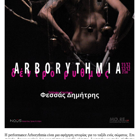
Η performance Arborythmia είναι μια αφήγηση ιστορίας για το ταξίδι ενός σώματος. Επι