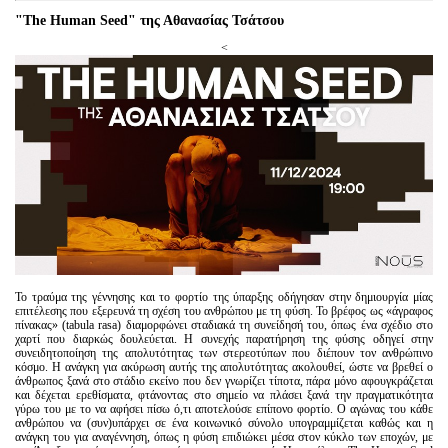
"The Human Seed" της Αθανασίας Τσάτσου
<
Το τραύμα της γέννησης και το φορτίο της ύπαρξης οδήγησαν στην δημιουργία μίας
επιτέλεσης που εξερευνά τη σχέση του ανθρώπου με τη φύση. Το βρέφος ως «άγραφος
πίνακας» (tabula rasa) διαμορφώνει σταδιακά τη συνείδησή του, όπως ένα σχέδιο στο
χαρτί που διαρκώς δουλεύεται. Η συνεχής παρατήρηση της φύσης οδηγεί στην
συνειδητοποίηση της απολυτότητας των στερεοτύπων που διέπουν τον ανθρώπινο
κόσμο. Η ανάγκη για ακύρωση αυτής της απολυτότητας ακολουθεί, ώστε να βρεθεί ο
άνθρωπος ξανά στο στάδιο εκείνο που δεν γνωρίζει τίποτα, πάρα μόνο αφουγκράζεται
και δέχεται ερεθίσματα, φτάνοντας στο σημείο να πλάσει ξανά την πραγματικότητα
γύρω του με το να αφήσει πίσω ό,τι αποτελούσε επίπονο φορτίο. Ο αγώνας του κάθε
ανθρώπου να (συν)υπάρχει σε ένα κοινωνικό σύνολο υπογραμμίζεται καθώς και η
ανάγκη του για αναγέννηση, όπως η φύση επιδιώκει μέσα στον κύκλο των εποχών, με