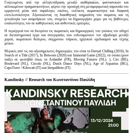
Γοητευμένος από την αλληλεπίδραση μεταξύ αισθησιακών, φανταστικών και
αλλοιωμένων πραγματικοτήτων, φέρνει την προσοχή στη μεταμορφωτική παρουσία του
ερμηνευτή μέσα από παράλογες εικόνες, ευέλικτη σωματικότητα και διαφανή
επιτελεστικότητα. Αξιοποιώντας τη διαισθητική νοημοσύνη του σώματος και τη
γενεαλογία των αναμνήσεων του, στοχεύει να δημιουργήσει χώρο για τις βαθύτερες
ευαλωτότητες του σε καθηλωτικές και αυθεντικές εμπειρίες.
Η περιέργειά του να διευρύνει τις σωματικές και δημιουργικές του γνώσεις τον οδηγεί
σε διεπιστημονικά έργα και συνεργασίες που ενδυναμώνουν τον υβριδισμό μεταξύ
χορού, σωματικού θεάτρου, σύγχρονου τσίρκου, ηχητικού σχεδιασμού και τέχνης
μέσων.
Μερικές από τις πιο αξιοσημείωτες δημιουργίες του είναι τα Eternal Chilling (2016), In
Search of a Title (2017), In Between (2020) και Immortal Game (2022), τα οποία έχουν
παίξει σε φεστιβάλ όπως τα Ardanthé (FR), Moving Futures (NL). ), Circ (BE),
Boulevard (NL), Circolo (NL), Dutch Dance Days (NL), Age of Aquarius (BG),
CapoTrave / Kilowatt (IT) και Inequilibrio (IT).
Kandinsky // Research του Κωνσταντίνου Παυλίδη