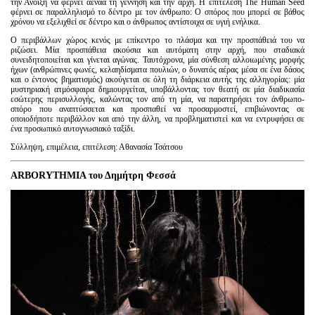
την Άνοιξη να φέρνει αέναα τη γέννηση και την αρχή. Η επιτέλεση The Human Seed
φέρνει σε παραλληλισμό το δέντρο με τον άνθρωπο: Ο σπόρος που μπορεί σε βάθος
χρόνου να εξελιχθεί σε δέντρο και ο άνθρωπος αντίστοιχα σε υγιή ενήλικα.
Ο περιβάλλων χώρος κενός με επίκεντρο το πλάσμα και την προσπάθειά του να
ριζώσει. Μία προσπάθεια ακούσια και αυτόματη στην αρχή, που σταδιακά
συνειδητοποιείται και γίνεται αγώνας. Ταυτόχρονα, μία σύνθεση αλλοιωμένης μορφής
ήχων (ανθρώπινες φωνές, κελαηδίσματα πουλιών, ο δυνατός αέρας μέσα σε ένα δάσος
και ο έντονος βηματισμός) ακούγεται σε όλη τη διάρκεια αυτής της αλληγορίας: μία
μυστηριακή ατμόσφαιρα δημιουργείται, υποβάλλοντας τον θεατή σε μία διαδικασία
εσώτερης περισυλλογής, καλώντας τον από τη μία, να παρατηρήσει τον άνθρωπο-
σπόρο που αναπτύσσεται και προσπαθεί να προσαρμοστεί, επιβιώνοντας σε
οποιοδήποτε περιβάλλον και από την άλλη, να προβληματιστεί και να εντρυφήσει σε
ένα προσωπικό αυτογνωσιακό ταξίδι.
Σύλληψη, επιμέλεια, επιτέλεση: Αθανασία Τσάτσου
ARBORYTHMIA του Δημήτρη Φεσσά