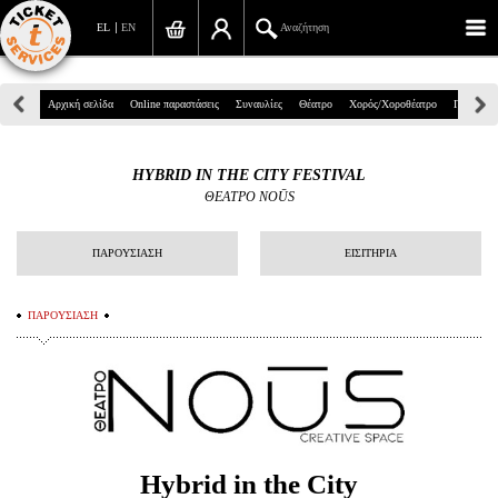
EL
EN
Αναζήτηση
Πανεπιστημίου 39, Αθήνα
Αρχική σελίδα
Online παραστάσεις
Συναυλίες
Θέατρο
Χορός/Χοροθέατρο
Παιδικά
210 7234567
HYBRID IN THE CITY FESTIVAL
info@ticketservices.gr
ΘΕΑΤΡΟ NOŪS
Αναζήτηση
ΠΑΡΟΥΣΙΑΣΗ
ΕΙΣΙΤΗΡΙΑ
Σύνδεση/Εγγραφή
ΠΑΡΟΥΣΙΑΣΗ
Παραγγελία
Αναζήτηση παραγγελίας
Προσωπικά Δεδομένα
Πληροφορίες
Hybrid
in the City