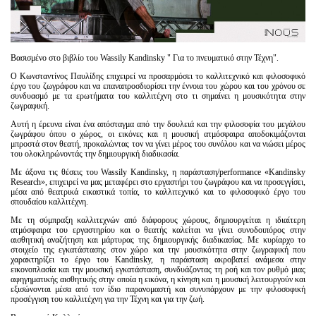
Βασισμένο στο βιβλίο του Wassily Kandinsky " Για το πνευματικό στην Τέχνη".
O Κωνσταντίνος Παυλίδης επιχειρεί να προσαρμόσει το καλλιτεχνικό και φιλοσοφικό
έργο του ζωγράφου και να επαναπροσδιορίσει την έννοια του χώρου και του χρόνου σε
συνδυασμό με τα ερωτήματα του καλλιτέχνη στο τι σημαίνει η μουσικότητα στην
ζωγραφική.
Αυτή η έρευνα είναι ένα απόσταγμα από την δουλειά και την φιλοσοφία του μεγάλου
ζωγράφου όπου ο χώρος, οι εικόνες και η μουσική ατμόσφαιρα αποδοκιμάζονται
μπροστά στον θεατή, προκαλώντας τον να γίνει μέρος του συνόλου και να νιώσει μέρος
του ολοκληρώνοντάς την δημιουργική διαδικασία.
Με άξονα τις θέσεις του Wassily Kandinsky, η παράσταση/performance «Kandinsky
Research», επιχειρεί να μας μεταφέρει στο εργαστήρι του ζωγράφου και να προσεγγίσει,
μέσα από θεατρικά εικαστικά τοπία, το καλλιτεχνικό και το φιλοσοφικό έργο του
σπουδαίου καλλιτέχνη.
Με τη σύμπραξη καλλιτεχνών από διάφορους χώρους, δημιουργείται η ιδιαίτερη
ατμόσφαιρα του εργαστηρίου και ο θεατής καλείται να γίνει συνοδοιπόρος στην
αισθητική αναζήτηση και μάρτυρας της δημιουργικής διαδικασίας. Με κυρίαρχο το
στοιχείο της εγκατάστασης στον χώρο και την μουσικότητα στην ζωγραφική που
χαρακτηρίζει το έργο του Κandinsky, η παράσταση ακροβατεί ανάμεσα στην
εικονοπλασία και την μουσική εγκατάσταση, συνδυάζοντας τη ροή και τον ρυθμό μιας
αφηγηματικής αισθητικής στην οποία η εικόνα, η κίνηση και η μουσική λειτουργούν και
εξισώνονται μέσα από τον ίδιο παρανομαστή και συνυπάρχουν με την φιλοσοφική
προσέγγιση του καλλιτέχνη για την Τέχνη και για την ζωή.