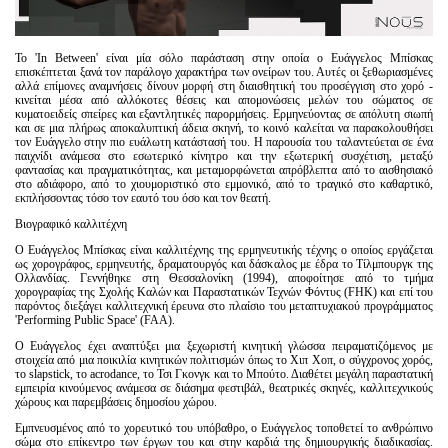
Το 'In Between' είναι μία σόλο παράσταση στην οποία ο Ευάγγελος Μπίσκας
επισκέπτεται ξανά τον παράλογο χαρακτήρα των ονείρων του. Αυτές οι ξεθωριασμένες
αλλά επίμονες αναμνήσεις δίνουν μορφή στη διαισθητική του προσέγγιση στο χορό -
κινείται μέσα από αλλόκοτες θέσεις και απομονώσεις μελών του σώματος σε
κυματοειδείς σπείρες και εξαντλητικές παρορμήσεις. Ερμηνεύοντας σε απόλυτη σιωπή
και σε μια πλήρως αποκαλυπτική άδεια σκηνή, το κοινό καλείται να παρακολουθήσει
τον Ευάγγελο στην πιο ευάλωτη κατάστασή του. Η παρουσία του ταλαντεύεται σε ένα
παιχνίδι ανάμεσα στο εσωτερικό κίνητρο και την εξωτερική συσχέτιση, μεταξύ
φαντασίας και πραγματικότητας, και μεταμορφώνεται απρόβλεπτα από το αισθησιακό
στο αδιάφορο, από το χιουμοριστικό στο εμμονικό, από το τραγικό στο καθαρτικό,
εκπλήσσοντας τόσο τον εαυτό του όσο και τον θεατή.
Βιογραφικό καλλιτέχνη
Ο Ευάγγελος Μπίσκας είναι καλλιτέχνης της ερμηνευτικής τέχνης ο οποίος εργάζεται
ως χορογράφος, ερμηνευτής, δραματουργός και δάσκαλος με έδρα το Τίλμπουργκ της
Ολλανδίας. Γεννήθηκε στη Θεσσαλονίκη (1994), αποφοίτησε από το τμήμα
χορογραφίας της Σχολής Καλών και Παραστατικών Τεχνών Φόντυς (FHK) και επί του
παρόντος διεξάγει καλλιτεχνική έρευνα στο πλαίσιο του μεταπτυχιακού προγράμματος
'Performing Public Space' (FAA).
Ο Ευάγγελος έχει αναπτύξει μια ξεχωριστή κινητική γλώσσα πειραματιζόμενος με
στοιχεία από μια ποικιλία κινητικών πολιτισμών όπως το Χιπ Χοπ, ο σύγχρονος χορός,
το slapstick, το acrodance, το Τσι Γκονγκ και το Μπούτο. Διαθέτει μεγάλη παραστατική
εμπειρία κινούμενος ανάμεσα σε διάσημα φεστιβάλ, θεατρικές σκηνές, καλλιτεχνικούς
χώρους και παρεμβάσεις δημοσίου χώρου.
Εμπνευσμένος από το χορευτικό του υπόβαθρο, ο Ευάγγελος τοποθετεί το ανθρώπινο
σώμα στο επίκεντρο των έργων του και στην καρδιά της δημιουργικής διαδικασίας.