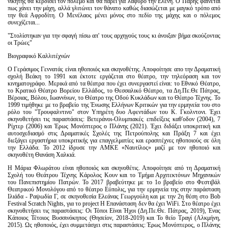
νικητής θα κερδίσει τον πόλεμο και θα πάρει για λάφυρο την Ελένη. Ο Πάρης φαίνεται
πως χάνει την μάχη, αλλά γλιτώνει τον θάνατο καθώς διασώζεται με μαγικό τρόπο από
την θεά Αφροδίτη. Ο Μενέλαος μένει μόνος στο πεδίο της μάχης και ο πόλεμος
συνεχίζεται...
"Στολίστηκαν για την σφαγή πίσω απ' τους αρχηγούς τους κι άνοιξαν βήμα σκούζοντας
οι Τρώες"
Βιογραφικό Καλλιτέχνών
Ο Γεράσιμος Γεννατάς είναι ηθοποιός και σκηνοθέτης. Αποφοίτησε απο την Δραματική
σχολή Βεάκη το 1991 και έκτοτε εργάζεται στο θέατρο, την τηλεόραση και τον
κινηματογράφο. Μερικά από τα θέατρα που έχει συνεργαστεί είναι: το Εθνικό Θέατρο,
το Κρατικό Θέατρο Βορείου Ελλάδος, το Θεσσαλικό Θέατρο, τα Δη.Πε.Θε Πάτρας,
Βέροιας, Βόλου, Ιωαννίνων, το Θέατρο της Οδού Κυκλάδων και το Θέατρο Τέχνης. Το
1999 τιμήθηκε με το βραβείο της Ένωσης Ελλήνων Κριτικών για την ερμηνεία του στο
ρόλο του "Τρουφαλντινο" στον Υπηρέτη δυο Αφεντάδων του Κ. Γκολντονι. Έχει
σκηνοθετήσει τις παραστάσεις: Βετεράνοι-Ολυμπιακές επιδείξεις καθ'οδον (2004), 7
Ρίχτερ (2006) και Έρως Μονόπτερος ο Πλάνης (2021). Έχει διδάξει υποκριτική και
αυτοσχεδιασμό στις Δραματικές Σχολές της Πετρούπολης και Πράξη 7 και έχει
διεξάγει εργαστήρια υποκριτικής για επαγγελματίες και ερασιτέχνες ηθοποιούς σε όλη
την Ελλάδα. Το 2012 ίδρυσε την ΑΜΚΕ «Ναυτίλος» μαζί με τον ηθοποιό και
σκηνοθέτη Θανάση Χαλκιά.
H Μάρια Φλωράτου είναι ηθοποιός και σκηνοθέτις. Αποφοίτησε από τη Δραματική
Σχολή του Θεάτρου Τέχνης Κάρολος Κουν και το Τμήμα Αρχιτεκτόνων Μηχανικών
του Πανεπιστημίου Πατρών. Το 2017 βραβεύτηκε με το 1ο βραβείο στο Φεστιβάλ
Θεατρικού Μονολόγου από το θέατρο Εύπολις, για την ερμηνεία της στην παράσταση
Ιλιάδα - Ραψωδία Γ, σε σκηνοθεσία Ελεάνας Γεωργούλη και με την 2η θέση στο Bob
Festival Scratch Nights, για το project Η Επανάσταση δεν θα έχει WiFi. Στο θέατρο έχει
σκηνοθετήσει τις παραστάσεις: Οι Τόποι Είναι Ήχοι (Δη.Πε.Θε. Πάτρας, 2019), Ένας
Κάποιος Τέτοιος Βυσσινόκηπος (Θησείον, 2018-2019) και Το θείο Τραγί (Αλκμήνη,
2015). Ως ηθοποιός, έχει συμμετάσχει στις παραστάσεις: Έρως Μονόπτερος, ο Πλάνης