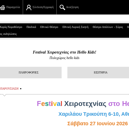
Παραγγελία
Σύνδεση/Εγγραφή
Αναζήτηση
Πανεπιστημίου 39, Αθήνα
Χορός/Χοροθέατρο
Παιδικά
Εθνικό Θέατρο
Εθνική Λυρική Σκηνή
Θέατρο Απόλλων - Σύρος
Κ
ες εκδηλώσεις
210 7234567
info@ticketservices.gr
Festival Χειροτεχνίας στο Hello Kids!
Πολυχώρος hello kids
Αναζήτηση
Σύνδεση/Εγγραφή
ΠΛΗΡΟΦΟΡΙΕΣ
ΕΙΣΙΤΗΡΙΑ
Παραγγελία
ΠΑΡΟΥΣΙΑΣΗ
Αναζήτηση παραγγελίας
F
e
s
t
i
v
a
l
Χειροτεχνίας
στο He
Προσωπικά Δεδομένα
Χαριλάου Τρικούπη 6-10, Αθ
Πληροφορίες
Σάββατο 27 Ιουνίου 2026