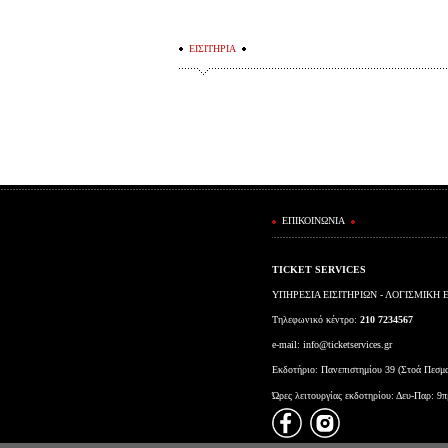
ΕΙΣΙΤΗΡΙΑ
ΕΠΙΚΟΙΝΩΝΙΑ
TICKET SERVICES
ΥΠΗΡΕΣΙΑ ΕΙΣΙΤΗΡΙΩΝ - ΛΟΓΙΣΜΙΚΗ 
Τηλεφωνικό κέντρο:
210 7234567
e-mail:
info@ticketservices.gr
Εκδοτήριο: Πανεπιστημίου 39 (Στοά Πεσμ
Ώρες λειτουργίας εκδοτηρίου: Δευ-Παρ: 9π