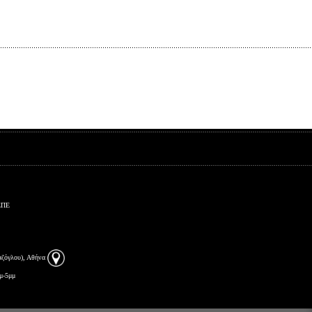
ΕΠΕ
αζόγλου), Αθήνα
μ-5μμ