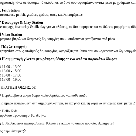
ωγραφική πάνω σε ύφασμα - διακόσμησε το δικό σου υφασμάτινο αντικείμενο με χρώματα και 
 Felt Station
ατασκευές με felt, γεμάτες χρώμα, υφές και λεπτομέρειες.
 Decoupage & Clay Station
ecoupage, foam clay & silk clay για να πλάσεις, να διακοσμήσεις και να δώσεις μορφή στις ιδέ
 Vitro Station
ρώματα βιτρώ και διαφανείς δημιουργίες που μοιάζουν να φωτίζονται από μέσα.
 Πώς λειτουργεί;
εριηγείσαι στους σταθμούς δημιουργίας, αγοράζεις τα υλικά που σου αρέσουν και δημιουργείς
️ Η συμμετοχή γίνεται με κράτηση θέσης σε ένα από τα παρακάτω δίωρα:
 11:00 - 13:00
 13:00 - 15:00
 15:00 - 17:00
 17:00 - 19:00
 ΚΡΑΤΗΣΗ ΘΕΣΗΣ: 5€
 Περιλαμβάνει μικρό δώρο καλωσορίσματος για κάθε παιδί
ια ημέρα αφιερωμένη στη δημιουργικότητα, το παιχνίδι και τη χαρά να φτιάχνεις κάτι με τα ίδι
 Hello Kids
αριλάου Τρικούπη 6-10, Αθήνα
 Οι θέσεις είναι περιορισμένες. Κλείστε έγκαιρα το δίωρο που σας εξυπηρετεί!
ας περιμένουμε!🎈