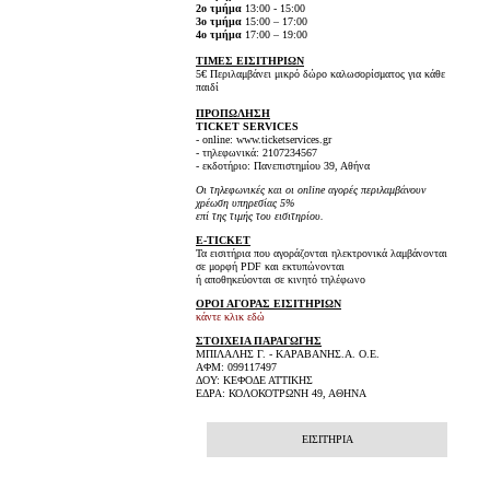
2ο τμήμα
13:00 - 15:00
3ο τμήμα
15:00 – 17:00
4ο τμήμα
17:00 – 19:00
ΤΙΜΕΣ ΕΙΣΙΤΗΡΙΩΝ
5€ Περιλαμβάνει μικρό δώρο καλωσορίσματος για κάθε
παιδί
ΠΡΟΠΩΛΗΣΗ
TICKET SERVICES
- online: www.ticketservices.gr
- τηλεφωνικά: 2107234567
- εκδοτήριο: Πανεπιστημίου 39, Αθήνα
Οι τηλεφωνικές και οι online αγορές περιλαμβάνουν
χρέωση υπηρεσίας 5%
επί της τιμής του εισιτηρίου.
E-TICKET
Τα εισιτήρια που αγοράζονται ηλεκτρονικά λαμβάνονται
σε μορφή PDF και εκτυπώνονται
ή αποθηκεύονται σε κινητό τηλέφωνο
ΟΡΟΙ ΑΓΟΡΑΣ ΕΙΣΙΤΗΡΙΩΝ
κάντε κλικ εδώ
ΣΤΟΙΧΕΙΑ ΠΑΡΑΓΩΓΗΣ
ΜΠΙΛΑΛΗΣ Γ. - ΚΑΡΑΒΑΝΗΣ.Α. Ο.Ε.
ΑΦΜ: 099117497
ΔΟΥ: ΚΕΦΟΔΕ ΑΤΤΙΚΗΣ
ΕΔΡΑ: ΚΟΛΟΚΟΤΡΩΝΗ 49, ΑΘΗΝΑ
ΕΙΣΙΤΗΡΙΑ