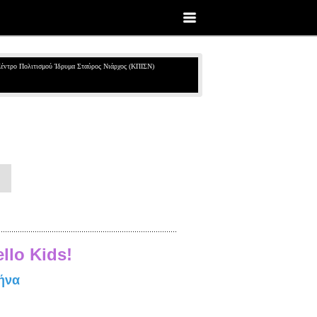
έντρο Πολιτισμού Ίδρυμα Σταύρος Νιάρχος (ΚΠΙΣΝ)
llo Kids!
ήνα