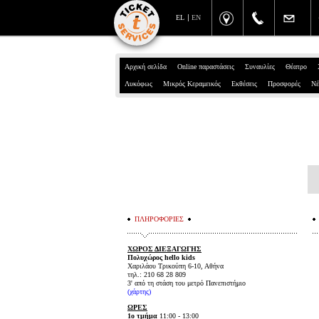
EL
EN
Αρχική σελίδα
Online παραστάσεις
Συναυλίες
Θέατρο
Λυκόφως
Μικρός Κεραμεικός
Εκθέσεις
Προσφορές
Νέ
ΠΛΗΡΟΦΟΡΙΕΣ
ΧΩΡΟΣ ΔΙΕΞΑΓΩΓΗΣ
Πολυχώρος hello kids
Χαριλάου Τρικούπη 6-10, Αθήνα
τηλ.: 210 68 28 809
3' από τη στάση του μετρό Πανεπιστήμιο
(χάρτης)
ΩΡΕΣ
1ο τμήμα
11:00 - 13:00