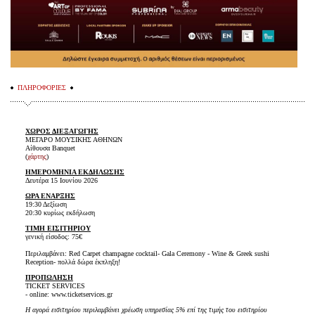
ΠΛΗΡΟΦΟΡΙΕΣ
ΧΩΡΟΣ ΔΙΕΞΑΓΩΓΗΣ
ΜΕΓΑΡΟ ΜΟΥΣΙΚΗΣ ΑΘΗΝΩΝ
Αίθουσα Banquet
(
χάρτης
)
ΗΜΕΡΟΜΗΝΙΑ ΕΚΔΗΛΩΣΗΣ
Δευτέρα 15 Ιουνίου 2026
ΩΡΑ ΕΝΑΡΞΗΣ
19:30 Δεξίωση
20:30 κυρίως εκδήλωση
ΤΙΜΗ ΕΙΣΙΤΗΡΙΟΥ
γενική είσοδος: 75€
Περιλαμβάνει: Red Carpet champagne cocktail- Gala Ceremony - Wine & Greek sushi
Reception- πολλά δώρα έκπληξη!
ΠΡΟΠΩΛΗΣΗ
TICKET SERVICES
- online: www.ticketservices.gr
Η αγορά εισιτηρίου περιλαμβάνει χρέωση υπηρεσίας 5% επί της τιμής του εισιτηρίου