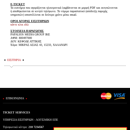
E-TICKET
Τα εισιτήρια που αγοράζονται ηλεκτρονικά λαμβάνονται σε μορφή PDF και εκτυπώνονται
ή αποθηκεύονται σε κινητό τηλέφωνο. Το νόμιμο παραστατικό (απόδειξη παροχής
υπηρεσιών) αποστέλλεται σε δεύτερο χρόνο μέσω email.
ΟΡΟΙ ΑΓΟΡΑΣ ΕΙΣΙΤΗΡΙΩΝ
κάντε κλικ εδώ
ΣΤΟΙΧΕΙΑ ΠΑΡΑΓΩΓΗΣ
PAPALIOS MEDIA GROUP ΙΚΕ
ΑΦΜ: 800497000
ΔΟΥ: ΚΕΦΟΔΕ ΑΤΤΙΚΗΣ
Έδρα: ΜΙΚΡΑΣ ΑΣΙΑΣ 43, 15233, ΧΑΛΑΝΔΡΙ
ΕΙΣΙΤΗΡΙΑ
ΕΠΙΚΟΙΝΩΝΙΑ
TICKET SERVICES
ΥΠΗΡΕΣΙΑ ΕΙΣΙΤΗΡΙΩΝ - ΛΟΓΙΣΜΙΚΗ ΕΠΕ
Τηλεφωνικό κέντρο:
210 7234567