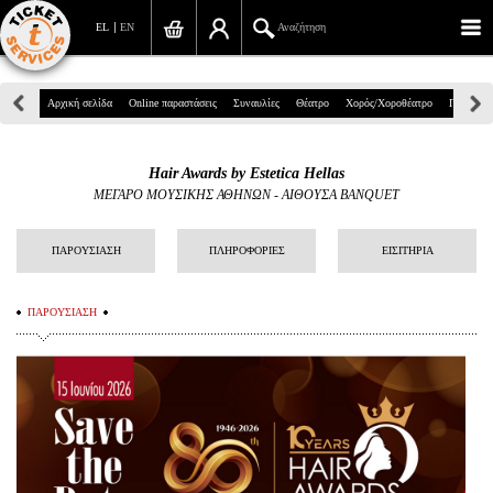
EL
EN
Αναζήτηση
Πανεπιστημίου 39, Αθήνα
Αρχική σελίδα
Online παραστάσεις
Συναυλίες
Θέατρο
Χορός/Χοροθέατρο
Παιδικά
210 7234567
Hair Awards by Estetica Hellas
info@ticketservices.gr
ΜΕΓΑΡΟ ΜΟΥΣΙΚΗΣ ΑΘΗΝΩΝ
-
ΑΙΘΟΥΣΑ BANQUET
Αναζήτηση
ΠΑΡΟΥΣΙΑΣΗ
ΠΛΗΡΟΦΟΡΙΕΣ
ΕΙΣΙΤΗΡΙΑ
Σύνδεση/Εγγραφή
ΠΑΡΟΥΣΙΑΣΗ
Παραγγελία
Αναζήτηση παραγγελίας
Προσωπικά Δεδομένα
Πληροφορίες