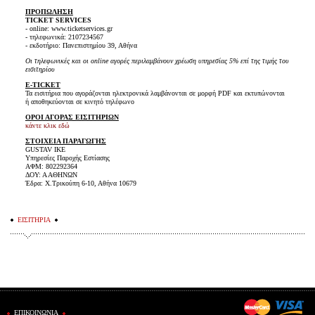
ΠΡΟΠΩΛΗΣΗ
TICKET SERVICES
- online: www.ticketservices.gr
- τηλεφωνικά: 2107234567
- εκδοτήριο: Πανεπιστημίου 39, Αθήνα
Οι τηλεφωνικές και οι online αγορές περιλαμβάνουν χρέωση υπηρεσίας 5% επί της τιμής του
εισιτηρίου
E-TICKET
Τα εισιτήρια που αγοράζονται ηλεκτρονικά λαμβάνονται σε μορφή PDF και εκτυπώνονται
ή αποθηκεύονται σε κινητό τηλέφωνο
ΟΡΟΙ ΑΓΟΡΑΣ ΕΙΣΙΤΗΡΙΩΝ
κάντε κλικ εδώ
ΣΤΟΙΧΕΙΑ ΠΑΡΑΓΩΓΗΣ
GUSTAV IKE
Υπηρεσίες Παροχής Εστίασης
AΦΜ: 802292364
ΔΟΥ: Α ΑΘΗΝΩΝ
Έδρα: Χ.Τρικούπη 6-10, Αθήνα 10679
ΕΙΣΙΤΗΡΙΑ
ΕΠΙΚΟΙΝΩΝΙΑ