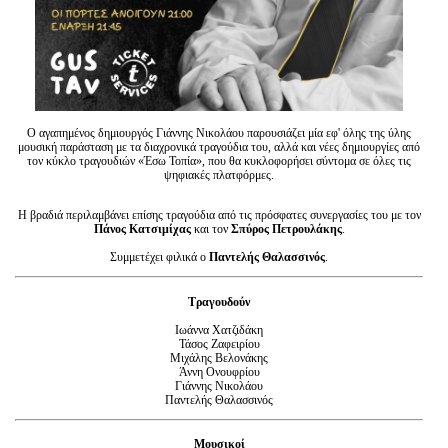
Ο αγαπημένος δημιουργός Γιάννης Νικολάου παρουσιάζει μία εφ' όλης της ύλης
μουσική παράσταση με τα διαχρονικά τραγούδια του, αλλά και νέες δημιουργίες από
τον κύκλο τραγουδιών «Έσω Τοπία», που θα κυκλοφορήσει σύντομα σε όλες τις
ψηφιακές πλατφόρμες.
Η βραδιά περιλαμβάνει επίσης τραγούδια από τις πρόσφατες συνεργασίες του με τον
Πάνος Κατσιμίχας
και τον
Σπύρος Πετρουλάκης
.
Συμμετέχει φιλικά ο
Παντελής Θαλασσινός
.
Τραγουδούν
Ιωάννα Χατζιδάκη
Τάσος Ζαφειρίου
Μιχάλης Βελονάκης
Άννη Ονουφρίου
Γιάννης Νικολάου
Παντελής Θαλασσινός
Μουσικοί