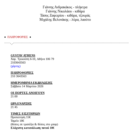
Γιάννης Ανδρακάκος - πλήκτρα
Γιάννης Νικολάου - κιθάρα
Τάσος Ζαφειρίου - κιθάρα, τζουράς
Μιχάλης Βελονάκης - λύρα, λαούτο
ΠΛΗΡΟΦΟΡΙΕΣ
GUSTAV ATHENS
Χαρ. Τρικούπη 6-10, Αθήνα 106 79
2103643563
(
χάρτης
)
ΠΛΗΡΟΦΟΡΙΕΣ
210 3643563
ΗΜΕΡΟΜΗΝΙΑ ΕΚΔΗΛΩΣΗΣ
Σάββατο 14 Μαρτίου 2026
ΟΙ ΠΟΡΤΕΣ ΑΝΟΙΓΟΥΝ
21:00
ΩΡΑ ΕΝΑΡΞΗΣ
21:45
ΤΙΜΕΣ ΕΙΣΙΤΗΡΙΩΝ
Προπώληση 15€
Ταμείο 18€
(θέσεις σε τραπέζια & θέσεις στο μπαρ)
Ελάχιστη κατανάλωση ποτού 10€