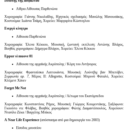
Ιππότης της ασφάλτου
Αίθριο Αίθουσας Παρθενώνα
Χορογραφία: Γιάννης Νικολαΐδης, Ηχητικός σχεδιασμός: Μανώλης Μανουσάκης,
Κοστούμια: Ιωάννα Τσάμη, Χορεύει: Μαργαρίτα Κώστογλου
Ενεργό κίνητρο
Αίθουσα Παρθενώνα
Χορογραφία: Έλενα Κέκκου, Μουσική, ζωντανή εκτέλεση: Αντώνης Βλάχος,
Βοηθός χορογράφου: Δήμητρα Βλάχου, Χορεύει: Έλενα Κέκκου
Eppur
si
muove
01
Αίθουσα της αρχαϊκής Ακρόπολης / Κόρη του Αντήνορος
Χορογραφία: Φραντσέσκα Λαττουάντα, Μουσική: Λούντβιχ βαν Μπετόβεν,
Συμφωνία αρ. 7
, Μέρος ΙΙ: Αllegretto, Κοστούμια: Μπρυνό Φαταλό, Χορεύει:
Κλέμεντ Χάνεν
Forget Me Not
Αίθουσα της αρχαϊκής Ακρόπολης / Αέτωμα του Εκατόμπεδου
Χορογραφία: Κωνσταντίνος Ρήγος, Μουσική: Γιώργος Κουμεντάκης, Σαξόφωνο:
Γκουίντο ντε Φλάβιις, Βοηθός χορογράφου: Φώτης Διαμαντόπουλος, Χορεύουν:
Ντανίλο Ζέκα / Βαγγέλης Μπίκος
A
Near
Life
Experience
(απόσπασμα από μια δημιουργία του 2003)
Είσοδος μουσείου