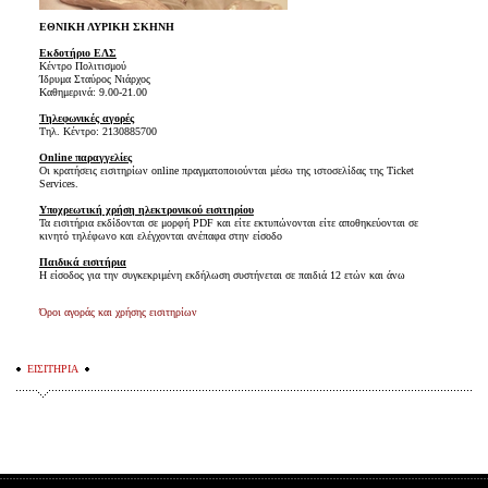
ΕΘΝΙΚΗ ΛΥΡΙΚΗ ΣΚΗΝΗ
Εκδοτήριο ΕΛΣ
Κέντρο Πολιτισμού
Ίδρυμα Σταύρος Νιάρχος
Καθημερινά: 9.00-21.00
Τηλεφωνικές αγορές
Τηλ. Κέντρο: 2130885700
Online παραγγελίες
Οι κρατήσεις εισιτηρίων online πραγματοποιούνται μέσω της ιστοσελίδας της Ticket
Services.
Υποχρεωτική χρήση ηλεκτρονικού εισιτηρίου
Τα εισιτήρια εκδίδονται σε μορφή PDF και είτε εκτυπώνονται είτε αποθηκεύονται σε
κινητό τηλέφωνο και ελέγχονται ανέπαφα στην είσοδο
Παιδικά εισιτήρια
Η είσοδος για την συγκεκριμένη εκδήλωση συστήνεται σε παιδιά 12 ετών και άνω
Όροι αγοράς και χρήσης εισιτηρίων
ΕΙΣΙΤΗΡΙΑ