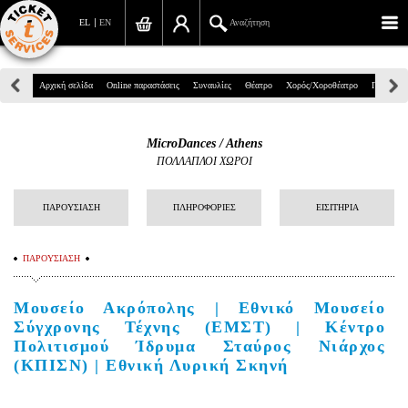
EL
EN
Αναζήτηση
Πανεπιστημίου 39, Αθήνα
Αρχική σελίδα
Online παραστάσεις
Συναυλίες
Θέατρο
Χορός/Χοροθέατρο
Παιδικά
210 7234567
MicroDances / Athens
info@ticketservices.gr
ΠΟΛΛΑΠΛΟΙ ΧΩΡΟΙ
Αναζήτηση
ΠΑΡΟΥΣΙΑΣΗ
ΠΛΗΡΟΦΟΡΙΕΣ
ΕΙΣΙΤΗΡΙΑ
Σύνδεση/Εγγραφή
ΠΑΡΟΥΣΙΑΣΗ
Παραγγελία
Αναζήτηση παραγγελίας
Μουσείο Ακρόπολης | Εθνικό Μουσείο
Σύγχρονης Τέχνης (ΕΜΣΤ) | Κέντρο
Προσωπικά Δεδομένα
Πολιτισμού Ίδρυμα Σταύρος Νιάρχος
(ΚΠΙΣΝ) | Εθνική Λυρική Σκηνή
Πληροφορίες