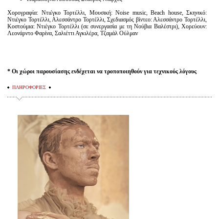
Χορογραφία: Ντιέγκο Τορτέλλι, Μουσική: Noise music, Beach house, Σκηνικό:
Ντιέγκο Τορτέλλι, Αλεσσάντρο Τορτέλλι, Σχεδιασμός βίντεο: Αλεσσάντρο Τορτέλλι,
Κοστούμια: Ντιέγκο Τορτέλλι (σε συνεργασία με τη Νούβια Βαλέστρι), Χορεύουν:
Λεονάρντο Φαρίνα, Σαλιέττι Αγκιλέρα, Τζαμάλ Ούλμαν
* Οι χώροι παρουσίασης ενδέχεται να τροποποιηθούν για τεχνικούς λόγους
ΠΛΗΡΟΦΟΡΙΕΣ