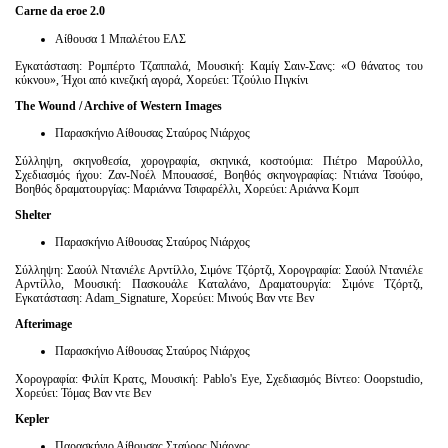
Carne
da
eroe
2.0
Αίθουσα 1 Μπαλέτου ΕΛΣ
Εγκατάσταση: Ρομπέρτο Τζαππαλά, Μουσική: Καμίγ Σαιν-Σανς: «Ο θάνατος του
κύκνου», Ήχοι από κινεζική αγορά, Χορεύει: Τζούλιο Πιγκίνι
The Wound / Archive of Western Images
Παρασκήνιο Αίθουσας Σταύρος Νιάρχος
Σύλληψη, σκηνοθεσία, χορογραφία, σκηνικά, κοστούμια: Πιέτρο Μαρούλλο,
Σχεδιασμός ήχου: Ζαν-Νοέλ Μπουασσέ, Βοηθός σκηνογραφίας: Ντιάνα Τσούφο,
Βοηθός δραματουργίας: Μαριάννα Τσιφαρέλλι, Χορεύει: Αριάννα Κομπ
Shelter
Παρασκήνιο Αίθουσας Σταύρος Νιάρχος
Σύλληψη: Σαούλ Ντανιέλε Αρντίλλο, Σιμόνε Τζόρτζι, Χορογραφία: Σαούλ Ντανιέλε
Αρντίλλο, Μουσική: Πασκουάλε Καταλάνο, Δραματουργία: Σιμόνε Τζόρτζι,
Εγκατάσταση: Adam_Signature, Χορεύει: Μινούς Βαν ντε Βεν
Afterimage
Παρασκήνιο Αίθουσας Σταύρος Νιάρχος
Χορογραφία: Φιλίπ Κρατς, Μουσική: Pablo's Eye, Σχεδιασμός Βίντεο: Ooopstudio,
Χορεύει: Τόμας Βαν ντε Βεν
Kepler
Παρασκήνιο Αίθουσας Σταύρος Νιάρχος