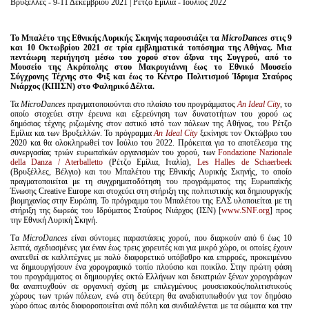
Βρυξέλλες - 9-11 Δεκεμβρίου 2021 | Ρέτζο Εμίλια - Ιούλιος 2022
Το Μπαλέτο της Εθνικής Λυρικής Σκηνής παρουσιάζει τα
MicroDances
στις 9
και 10 Οκτωβρίου 2021 σε τρία εμβληματικά τοπόσημα της Αθήνας. Μια
πεντάωρη περιήγηση μέσω του χορού στον άξονα της Συγγρού, από το
Μουσείο της Ακρόπολης στου Μακρυγιάννη έως το Εθνικό Μουσείο
Σύγχρονης Τέχνης στο Φιξ και έως το Κέντρο Πολιτισμού Ίδρυμα Σταύρος
Νιάρχος (ΚΠΙΣΝ) στο Φαληρικό Δέλτα.
Τα
MicroDances
πραγματοποιούνται στο πλαίσιο του προγράμματος
An Ideal City
, το
οποίο στοχεύει στην έρευνα και εξερεύνηση των δυνατοτήτων του χορού ως
δημόσιας τέχνης ριζωμένης στον αστικό ιστό των πόλεων της Αθήνας, του Ρέτζο
Εμίλια και των Βρυξελλών. To πρόγραμμα
An Ideal City
ξεκίνησε τον Οκτώβριο του
2020 και θα ολοκληρωθεί τον Ιούλιο του 2022. Πρόκειται για το αποτέλεσμα της
συνεργασίας τριών ευρωπαϊκών οργανισμών του χορού, των
Fondazione Nazionale
della Danza / Aterballetto
(Ρέτζο Εμίλια, Iταλία),
Les Halles de Schaerbeek
(Βρυξέλλες, Βέλγιο) και του Μπαλέτου της Εθνικής Λυρικής Σκηνής, το οποίο
πραγματοποιείται με τη συγχρηματοδότηση του προγράμματος της Ευρωπαϊκής
Ένωσης Creative Europe και στοχεύει στη στήριξη της πολιτιστικής και δημιουργικής
βιομηχανίας στην Ευρώπη. Το πρόγραμμα του Μπαλέτου της ΕΛΣ υλοποιείται με τη
στήριξη της δωρεάς του Ιδρύματος Σταύρος Νιάρχος (ΙΣΝ) [
www.SNF.org
] προς
την Εθνική Λυρική Σκηνή.
Tα
MicroDances
είναι σύντομες παραστάσεις χορού, που διαρκούν από 6 έως 10
λεπτά, σχεδιασμένες για έναν έως τρεις χορευτές και για μικρό χώρο, οι οποίες έχουν
ανατεθεί σε καλλιτέχνες με πολύ διαφορετικό υπόβαθρο και επιρροές, προκειμένου
να δημιουργήσουν ένα χορογραφικό τοπίο πλούσιο και ποικίλο. Στην πρώτη φάση
του προγράμματος οι δημιουργίες οκτώ Ελλήνων και δεκατριών ξένων χορογράφων
θα αναπτυχθούν σε οργανική σχέση με επιλεγμένους μουσειακούς/πολιτιστικούς
χώρους των τριών πόλεων, ενώ στη δεύτερη θα αναδιατυπωθούν για τον δημόσιο
χώρο όπως αυτός διαφοροποιείται ανά πόλη και συνδιαλέγεται με τα σώματα και την