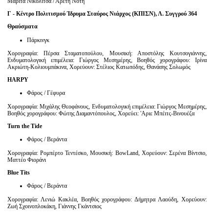
Μαρίτα Νικολίτσα / Αρετή Νότη
Γ - Κέντρο Πολιτισμού Ίδρυμα Σταύρος Νιάρχος (ΚΠΙΣΝ), Λ. Συγγρού 364
Θραύσματα
Πάρκινγκ
Χορογραφία: Πέρσα Σταματοπούλου, Μουσική: Αποστόλης Κουτσογιάννης,
Ενδυματολογική επιμέλεια: Γιώργος Μεσημέρης, Βοηθός χορογράφου: Ιρίνα
Ακριώτη-Κολιουμπάκινα, Χορεύουν: Στέλιος Κατωπόδης, Θανάσης Σολωμός
HARPY
Φάρος / Γέφυρα
Χορογραφία: Μιχάλης Θεοφάνους, Ενδυματολογική επιμέλεια: Γιώργος Μεσημέρης,
Βοηθός χορογράφου: Φώτης Διαμαντόπουλος, Χορεύει: 'Aριε Μπέιτς-Βινουέζα
Turn
the
Tide
Φάρος / Βεράντα
Χορογραφία: Ρομπέρτο Τεντέσκο, Μουσική: BowLand, Χορεύουν: Σερένα Βίντσιο,
Ματτέο Φιοράνι
Blue Tits
Φάρος / Βεράντα
Χορογραφία: Λενιώ Κακλέα, Βοηθός χορογράφου: Δήμητρα Λαούδη, Χορεύουν:
Ζωή Σχοινοπλοκάκη, Γιάννης Γκάντσιος