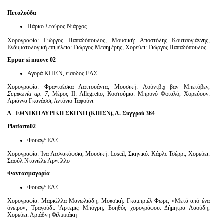
Πεταλούδα
Πάρκο Σταύρος Νιάρχος
Χορογραφία: Γιώργος Παπαδόπουλος, Μουσική: Αποστόλης Κουτσογιάννης,
Ενδυματολογική επιμέλεια: Γιώργος Μεσημέρης, Χορεύει: Γιώργος Παπαδόπουλος
Eppur
si
muove
02
Αγορά ΚΠΙΣΝ, είσοδος ΕΛΣ
Χορογραφία: Φραντσέσκα Λαττουάντα, Μουσική: Λoύντβιχ βαν Μπετόβεν,
Συμφωνία αρ. 7
, Μέρος ΙΙ: Αllegretto, Κοστούμια: Μπρυνό Φαταλό, Χορεύουν:
Αριάννα Γκανάσσι, Αντόνιο Ταφούνι
Δ - ΕΘΝΙΚΗ ΛΥΡΙΚΗ ΣΚΗΝΗ (ΚΠΙΣΝ), Λ. Συγγρού 364
Platform
02
Φουαγέ ΕΛΣ
Χορογραφία: Ίνα Λεσνακόφσκι, Μουσική: Loscil, Σκηνικό: Κάρλο Τσέρρι, Χορεύει:
Σαούλ Ντανιέλε Αρντίλλο
Φαντασμαγορία
Φουαγέ ΕΛΣ
Χορογραφία: Μαρκέλλα Μανωλιάδη, Μουσική: Γκαμπριέλ Φωρέ, «Μετά από ένα
όνειρο», Τραγούδι: 'Aρτεμις Μπόγρη, Βοηθός χορογράφου: Δήμητρα Λαούδη,
Χορεύει: Αριάδνη Φιλιππάκη