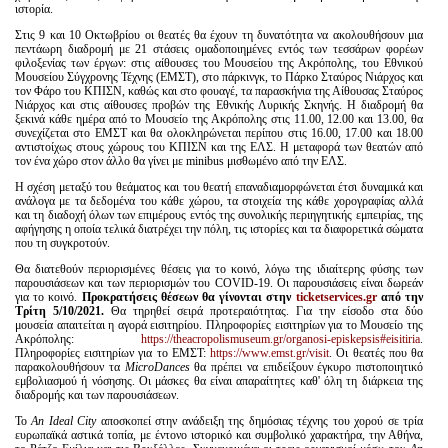
ιστορία.
Στις 9 και 10 Οκτωβρίου οι θεατές θα έχουν τη δυνατότητα να ακολουθήσουν μια
πεντάωρη διαδρομή με 21 στάσεις ομαδοποιημένες εντός των τεσσάρων φορέων
φιλοξενίας των έργων: στις αίθουσες του Μουσείου της Ακρόπολης, του Εθνικού
Μουσείου Σύγχρονης Τέχνης (ΕΜΣΤ), στο πάρκινγκ, το Πάρκο Σταύρος Νιάρχος και
τον Φάρο του ΚΠΙΣΝ, καθώς και στο φουαγέ, τα παρασκήνια της Αίθουσας Σταύρος
Νιάρχος και στις αίθουσες προβών της Εθνικής Λυρικής Σκηνής. Η διαδρομή θα
ξεκινά κάθε ημέρα από το Μουσείο της Ακρόπολης στις 11.00, 12.00 και 13.00, θα
συνεχίζεται στο ΕΜΣΤ και θα ολοκληρώνεται περίπου στις 16.00, 17.00 και 18.00
αντιστοίχως στους χώρους του ΚΠΙΣΝ και της ΕΛΣ. Η μεταφορά των θεατών από
τον ένα χώρο στον άλλο θα γίνει με minibus μισθωμένο από την ΕΛΣ.
Η σχέση μεταξύ του θεάματος και του θεατή επαναδιαμορφώνεται έτσι δυναμικά και
ανάλογα με τα δεδομένα του κάθε χώρου, τα στοιχεία της κάθε χορογραφίας αλλά
και τη διαδοχή όλων των επιμέρους εντός της συνολικής περιηγητικής εμπειρίας, της
αφήγησης η οποία τελικά διατρέχει την πόλη, τις ιστορίες και τα διαφορετικά σώματα
που τη συγκροτούν.
Θα διατεθούν περιορισμένες θέσεις για το κοινό, λόγω της ιδιαίτερης φύσης των
παρουσιάσεων και των περιορισμών του COVID-19. Οι παρουσιάσεις είναι δωρεάν
για το κοινό.
Προκρατήσεις θέσεων θα γίνονται στην
ticketservices.gr
από την
Τρίτη 5/10/2021.
Θα τηρηθεί σειρά προτεραιότητας. Για την είσοδο στα δύο
μουσεία απαιτείται η αγορά εισιτηρίου. Πληροφορίες εισιτηρίων για το Μουσείο της
Ακρόπολης:
https://theacropolismuseum.gr/organosi-episkepsis#eisitiria
.
Πληροφορίες εισιτηρίων για το ΕΜΣΤ:
https://www.emst.gr/visit
. Οι θεατές που θα
παρακολουθήσουν τα
MicroDances
θα πρέπει να επιδείξουν έγκυρο πιστοποιητικό
εμβολιασμού ή νόσησης. Οι μάσκες θα είναι απαραίτητες καθ' όλη τη διάρκεια της
διαδρομής και των παρουσιάσεων.
Το
An
Ideal
City
αποσκοπεί στην ανάδειξη της δημόσιας τέχνης του χορού σε τρία
ευρωπαϊκά αστικά τοπία, με έντονο ιστορικό και συμβολικό χαρακτήρα, την Αθήνα,