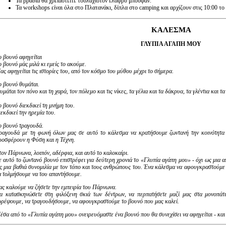
Τα βράδια θα χρειαστείτε τουλάχιστον ελαφρύ μπουφάν.
Τα workshops είναι όλα στο Πλατανάκι, δίπλα στο camping και αρχίζουν στις 10:00 το
ΚΑΛΕΣΜΑ
ΓΛΥΠΙΑ
ΑΓΑΠΗ
ΜΟΥ
ο βουνό αφηγείται
ο βουνό μάς μιλά κι εμείς το ακούμε.
ας αφηγείται τις ιστορίες του, από τον κόσμο του μύθου μέχρι το σήμερα.
ο βουνό θυμάται.
υμάται τον πόνο και τη χαρά, τον πόλεμο και τις νίκες, τα γέλια και τα δάκρυα, τα γλέντια και τ
ο
βουνό
διεκδικεί
τη
μνήμη
του.
ιεκδικεί την ηρεμία του.
ο βουνό τραγουδά.
ραγουδά με τη φωνή όλων μας σε αυτό το κάλεσμα να κρατήσουμε ζωντανή την κοινότητα κ
ροσφέρουν η Φύση και η Τέχνη.
τον Πάρνωνα, λοιπόν, αδέρφια, και αυτό το καλοκαίρι.
ε αυτό το ζωντανό βουνό επιστρέφει για δεύτερη χρονιά το «Γλυπία αγάπη μου» - όχι ως μια 
ς μια βαθιά συνομιλία με τον τόπο και τους ανθρώπους του. Ένα κάλεσμα να αφουγκραστούμε 
α τολμήσουμε να του απαντήσουμε.
ας καλούμε να ζήσετε την εμπειρία του Πάρνωνα.
α κατασκηνώσετε στη φιλόξενη σκιά των δέντρων, να περπατήσετε μαζί μας στα μονοπάτι
ορέψουμε, να τραγουδήσουμε, να αφουγκραστούμε το βουνό που μας καλεί.
έσα από το «Γλυπία αγάπη μου» ονειρευόμαστε ένα βουνό που θα συνεχίσει να αφηγείται - κα