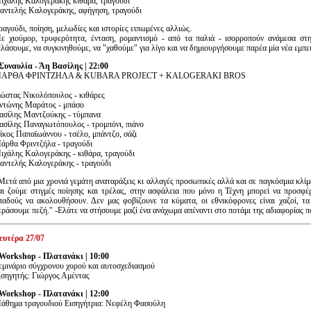
ιχάλης Καλογεράκης κιθάρα, τραγούδι
αντελής Καλογεράκης, αφήγηση, τραγούδι
ραγούδι, ποίηση, μελωδίες και ιστορίες ειπωμένες αλλιώς.
ε χιούμορ, τρυφερότητα, ένταση, ρομαντισμό - από τα παλιά - ισορροπούν ανάμεσα στ
ελάσουμε, να συγκινηθούμε, να "χαθούμε" για λίγο και να δημιουργήσουμε παρέα μία νέα εμπει
 Συναυλία - Άη Βασίλης | 22:00
ΑΡΘΑ ΦΡΙΝΤΖΗΛΑ & KUBARA PROJECT + KALOGERAKI BROS
ώστας Νικολόπουλος - κιθάρες
ντώνης Μαράτος - μπάσο
ασίλης Μαντζούκης - τύμπανα
ασίλης Παναγιωτόπουλος - τρομπόνι, πιάνο
ίκος Παπαϊωάννου - τσέλο, μπάντζο, σάζι
άρθα Φριντζήλα - τραγούδι
ιχάλης Καλογεράκης - κιθάρα, τραγούδι
αντελής Καλογεράκης - τραγούδι
Μετά από μια χρονιά γεμάτη αναταράξεις κι αλλαγές προσωπικές αλλά και σε παγκόσμια κλί
αι ζούμε στιγμές ποίησης και τρέλας, στην ασφάλεια που μόνο η Τέχνη μπορεί να προσφ
παδούς να ακολουθήσουν. Δεν μας φοβίζουνε τα κύματα, οι εθνικόφρονες είναι χαζοί, τα
εράσουμε πεζή." -Ελάτε να στήσουμε μαζί ένα ανάχωμα απέναντι στο ποτάμι της αδιαφορίας π
ευτέρα 27/07
 Workshop - Πλατανάκι | 10:00
εμινάριο σύγχρονου χορού και αυτοσχεδιασμού
ισηγητής: Γιώργος Αμέντας
 Workshop - Πλατανάκι | 12:00
άθημα τραγουδιού Εισηγήτρια: Νεφέλη Φασούλη