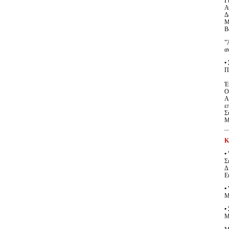
Γ
Α
Δ
Μ
Β
"
α
•
Π
Έ
Ο
Α
ε
Σ
Μ
Κ
•
Σ
Δ
Ε
•
Μ
•
Μ