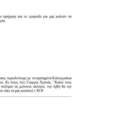
ην αφήγηση και το τραγούδι και μας καλούν να
ρία.
μακα, περιοδεύουμε με τα αγαπημένα Καλογεράκια
έρει. Κι όπως λέει Γιώργος Χρονάς: "Καλώ τους
 πούλμαν ας μείνουνε ακίνητα, την όχθη θα την
ου πάει να μας καταπιεί.» Μ.Φ