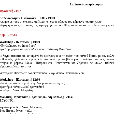
Αναλυτικά το πρόγραμμα
αρασκευή 24/07
 Καλωσόρισμα - Πλατανάκι | 12:00 - 19:00
νωριμία με τους επισκέπτες και ξενάγηση στους χώρους του κάμπινγκ και στο χωριό.
υζήτηση με τους κατοίκους της περιοχής για το παρελθόν, το παρόν και το μέλλον των χωριών
άββατο 25/07
 Workshop - Πλατανάκι | 10:00
660 χιλιόμετρα σε 2μισι ώρες"
ργαστήρι χορών και τραγουδιών από την Δυτική Μακεδονία.
ε λόγια σταράτα και μετρημένα θα περιγράψουμε τη σχέση του παλιού Νότου με τον πολλα
ληθυσμούς, γλώσσες και μουσικές μέσα από την κουβέντα μιας εθνολόγου και μιας μουσι
ετρήσουμε βήματα Ράικου, Πατρούνινου, Πουστσένου και Ζάραμου σε κύκλο, ταξιδε
αϊμακτσαλάν και το Βίτσι.
ισηγήτριες: Παναγιώτα Ανδριανοπούλου - Χρυσούλα Παπαδοπούλου
 Workshop - Πλατανάκι | 12:30
Μες στη λιμνούλα της στιγμής δοκίμασε να κοιταχτείς"
ργαστήριο πολυφωνικού τραγουδιού
ισηγήτρια: Δανάη Μωραΐτη
 Μουσική Παράσταση Παραμυθιού - Άη Βασίλης | 21:30
Ι ΔΥΟ ΓΙΟΙ
είμενο - μουσική: Δανάη Μωραΐτη
ίκος Παπαϊωάννου - τσέλο