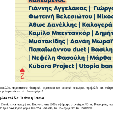
υναυλίες, παραστάσεις, θεατρικά, χορευτικά και μουσικά σεμινάρια, προβολές και συζητή
παραίτητα γλέντια στα Λυμποχώρια!
ρώτα από όλα: Τι είναι η Γλυπία;
 Γλυπία είναι περιοχή του Πάρνωνα στα 1000μ υψόμετρο στον Δήμο Νότιας Κυνουρίας, περί
πό τρία πανέμορφα χωριά τον Άγιο Βασίλειο, το Παλιοχώρι και το Πλατανάκι.