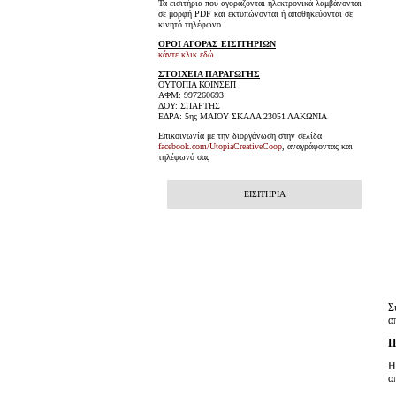
Τα εισιτήρια που αγοράζονται ηλεκτρονικά λαμβάνονται
σε μορφή PDF και εκτυπώνονται ή αποθηκεύονται σε
κινητό τηλέφωνο.
ΟΡΟΙ ΑΓΟΡΑΣ ΕΙΣΙΤΗΡΙΩΝ
κάντε κλικ εδώ
ΣΤΟΙΧΕΙΑ ΠΑΡΑΓΩΓΗΣ
ΟΥΤΟΠΙΑ ΚΟΙΝΣΕΠ
ΑΦΜ: 997260693
ΔΟΥ: ΣΠΑΡΤΗΣ
ΕΔΡΑ: 5ης ΜΑΙΟΥ ΣΚΑΛΑ 23051 ΛΑΚΩΝΙΑ
Επικοινωνία με την διοργάνωση στην σελίδα
facebook.com/UtopiaCreativeCoop
, αναγράφοντας και
τηλέφωνό σας
ΕΙΣΙΤΗΡΙΑ
Σ
α
Π
Η
α