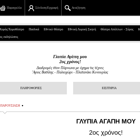
Παραγγελία
Σύνδεση/Εγγραφή
Αναζήτηση
Πανεπιστημίου 39, Αθήνα
Χορός/Χοροθέατρο
Παιδικά
Εθνικό Θέατρο
Εθνική Λυρική Σκηνή
Θέατρο Απόλλων - Σύρος
Κ
ες εκδηλώσεις
210 7234567
info@ticketservices.gr
Γλυπία Αγάπη μου
2ος χρόνος!
Αναζήτηση
Διαδρομές στον Πάρνωνα με όχημα τις τέχνες
'Αγιος Βασίλης - Παλιοχώρι - Πλατανάκι Κυνουρίας
Σύνδεση/Εγγραφή
ΠΛΗΡΟΦΟΡΙΕΣ
ΕΙΣΙΤΗΡΙΑ
Παραγγελία
Αναζήτηση παραγγελίας
ΠΑΡΟΥΣΙΑΣΗ
Προσωπικά Δεδομένα
ΓΛΥΠΙΑ ΑΓΑΠΗ ΜΟΥ
Πληροφορίες
2ος χρόνος!