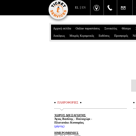
EL
EN
Αρχική σελίδα
Online παραστάσεις
Συναυλίες
Θέατρο
Λυκόφως
Μικρός Κεραμεικός
Εκθέσεις
Προσφορές
Νέ
ΠΛΗΡΟΦΟΡΙΕΣ
ΧΩΡΟΣ ΔΙΕΞΑΓΩΓΗΣ
Άγιος Βασίλης - Παλιοχώρι -
Πλατανάκι Κυνουρίας
(
χάρτης
)
ΗΜΕΡΟΜΗΝΙΕΣ