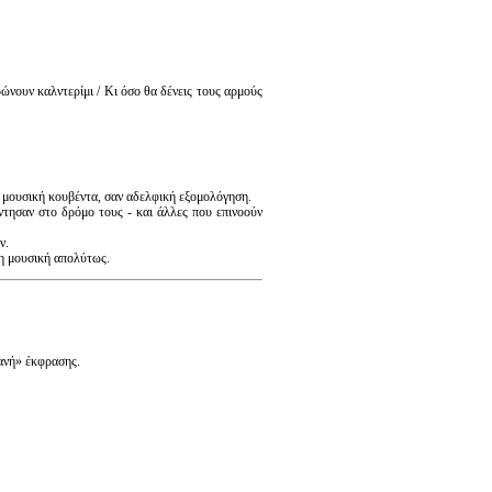
ρώνουν καλντερίμι / Κι όσο θα δένεις τους αρμούς
α μουσική κουβέντα, σαν αδελφική εξομολόγηση.
άντησαν στο δρόμο τους - και άλλες που επινοούν
ν.
τη μουσική απολύτως.
ανή» έκφρασης.