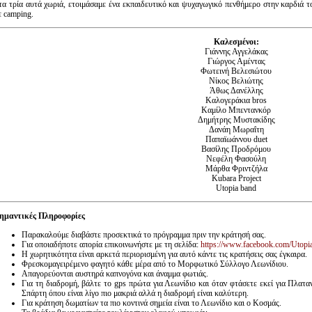
τα τρία αυτά χωριά, ετοιμάσαμε ένα εκπαιδευτικό και ψυχαγωγικό πενθήμερο στην καρδιά 
ε camping.
Καλεσμένοι:
Γιάννης Αγγελάκας
Γιώργος Αμέντας
Φωτεινή Βελεσιώτου
Νίκος Βελιώτης
Άθως Δανέλλης
Καλογεράκια bros
Καμίλο Μπεντανκόρ
Δημήτρης Μυστακίδης
Δανάη Μωραΐτη
Παπαϊωάννου duet
Βασίλης Προδρόμου
Νεφέλη Φασούλη
Μάρθα Φριντζήλα
Κubara Project
Utopia band
ημαντικές Πληροφορίες
Παρακαλούμε διαβάστε προσεκτικά το πρόγραμμα πριν την κράτησή σας.
Για οποιαδήποτε απορία επικοινωνήστε με τη σελίδα:
https://www.facebook.com/Utopi
Η χωρητικότητα είναι αρκετά περιορισμένη για αυτό κάντε τις κρατήσεις σας έγκαιρα.
Φρεσκομαγειρέμενο φαγητό κάθε μέρα από το Μορφωτικό Σύλλογο Λεωνίδιου.
Απαγορεύονται αυστηρά καπνογόνα και άναμμα φωτιάς.
Για τη διαδρομή, βάλτε το gps πρώτα για Λεωνίδιο και όταν φτάσετε εκεί για Πλατα
Σπάρτη όπου είναι λίγο πιο μακριά αλλά η διαδρομή είναι καλύτερη.
Για κράτηση δωματίων τα πιο κοντινά σημεία είναι το Λεωνίδιο και ο Κοσμάς.