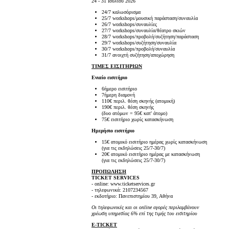
24 - 31 Ιουλίου 2026
24/7 καλωσόρισμα
25/7 workshops/μουσική παράσταση/συναυλία
26/7 workshops/συναυλίες
27/7 workshops/συναυλία/θέατρο σκιών
28/7 workshops/προβολή/συζήτηση/παράσταση
29/7 workshops/συζήτηση/συναυλία
30/7 workshops/προβολή/συναυλία
31/7 ανοιχτή συζήτηση/αποχώρηση
ΤΙΜΕΣ ΕΙΣΙΤΗΡΙΩΝ
Ενιαίο εισιτήριο
6ήμερο εισιτήριο
7ήμερη διαμονή
110€ περιλ. θέση σκηνής (ατομική)
190€ περιλ. θέση σκηνής
(δυο ατόμων = 95€ κατ' άτομο)
75€ εισιτήριο χωρίς κατασκήνωση
Ημερήσιο εισιτήριο
15€ ατομικό εισιτήριο ημέρας χωρίς κατασκήνωση
(για τις εκδηλώσεις 25/7-30/7)
20€ ατομικό εισιτήριο ημέρας με κατασκήνωση
(για τις εκδηλώσεις 25/7-30/7)
ΠΡΟΠΩΛΗΣΗ
TICKET SERVICES
- online: www.ticketservices.gr
- τηλεφωνικά: 2107234567
- εκδοτήριο: Πανεπιστημίου 39, Αθήνα
Οι τηλεφωνικές και οι online αγορές περιλαμβάνουν
χρέωση υπηρεσίας 6% επί της τιμής του εισιτηρίου
E-TICKET