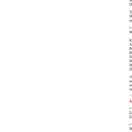
Μ
Π
Τ
Μ
γ
•
Μ
Κ
Α
Β
Β
Ν
Μ
Μ
Π
«
κ
ο
π
Δ
•
Σ
Ε
•
Μ