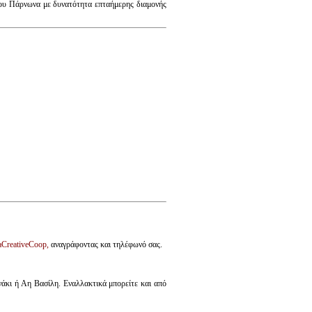
του Πάρνωνα με δυνατότητα επταήμερης διαμονής
aCreativeCoop,
αναγράφοντας και τηλέφωνό σας.
νάκι ή Αη Βασίλη. Εναλλακτικά μπορείτε και από