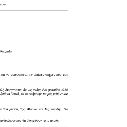
 πρωί
α θαύματα.
αι να μοιραστούμε τις σπάνιες στιγμές που μας
απλή διοργάνωση, όχι ως ακόμη ένα φεστιβάλ, αλλά
ξανά το βουνό, να το αφήσουμε να μας μιλήσει και
α του μύθου, της ιστορίας και της ποίησης. Να
ι ανθρώπους που θα συνεχίσουν να το ακούν.