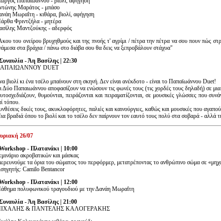
ιώργος Παπαϊωάννου - βιολί, αφήγηση
ντώνης Μαράτος - μπάσο
ανάη Μωραΐτη - κιθάρα, βιολί, αφήγηση
άρθα Φριντζήλα - μητέρα
ασίλης Μαντζούκης - αδερφός
Άκου του ονείρου βρυχηθμούς και της πνοής τ' αγρίμι / πέτρα την πέτρα να σου πουν πώς στ
νάμεσα στα βράχια / πάνω στο διάβα σου θα δεις να ξεπροβάλουν στάχυα"
 Συναυλία - Άη Βασίλης | 22:30
ΑΠΑΙΩΑΝΝΟΥ DUET
να βιολί κι ένα τσέλο μπαίνουν στη σκηνή. Δεν είναι ανέκδοτο - είναι το Παπαϊωάννου Duet!
ι Δύο Παπαιωάννου αποφασίζουν να ενώσουν τις φωνές τους (τις χορδές τους δηλαδή) σε μι
υτοσχεδιάζουν, θυμούνται, πειράζονται και πειραματίζονται, σε μουσικές γλώσσες που συν
πί τόπου.
υνθέσεις δικές τους, ακυκλοφόρητες, παλιές και καινούργιες, καθώς και μουσικές που αγαπού
ια βραδιά όπου το βιολί και το τσέλο δεν παίρνουν τον εαυτό τους πολύ στα σοβαρά - αλλά 
υριακή 26/07
 Workshop - Πλατανάκι | 10:00
εμινάριο ακροβατικών και μάσκας
ιερευνούμε τα όρια του σώματος του περφόρμερ, μετατρέποντας το ανθρώπινο σώμα σε «μηχ
ισηγητής: Camilo Bentancor
 Workshop - Πλατανάκι | 12:00
άθημα πολυφωνικού τραγουδιού με την Δανάη Μωραΐτη
 Συναυλία - Άη Βασίλης | 21:00
ΙΧΑΛΗΣ & ΠΑΝΤΕΛΗΣ ΚΑΛΟΓΕΡΑΚΗΣ