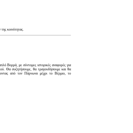
 της κοινότητας.
πλό Βορρά, με σύντομες ιστορικές αναφορές για
κού. Θα συζητήσουμε, θα τραγουδήσουμε και θα
ύοντας από τον Πάρνωνα μέχρι το Βέρμιο, το