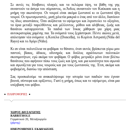
Σε αυτές τις δύσβατες πλαγιές και τα πελώρια ύψη, τα βάθη της γης
συναντούν τα άστρα του σύμπαντος, οι Άνδεις συναντούν τον Καύκασο και η
μνήμη την αιωνιότητα. Οι νεκροί είναι ακόμα ζωντανοί κι οι ζωντανοί ήδη
νεκροί. Οι πρωταγωνιστές, μισή χιλιετία μακριά ο ένας από τον άλλο, διανύουν
τις ίδιες αποστάσεις. Όσο αυξάνεται το υψόμετρο και λιγοστεύει το οξυγόνο,
τα όρια μεταξύ παρελθόντος και μέλλοντος, μύθου και αλήθειας, ζωής και
θανάτου καταργούνται. Τα παιδιά των Ίνκας χάθηκαν για χάρη μιας
αυτοκρατορίας χαμένης πια. Τα ονόματά τους ξεχάστηκαν. Πέντε αιώνες μετά,
απέκτησαν νέα ονόματα: η Κοπέλα (Doncella), το Κορίτσι Αστραπή (Niña del
Rayo) και το Αγόρι (Niño).
Κι αν είναι πολυτέλεια να φοβάμαι το θάνατο, όταν αυτός βρίσκεται γύρω μου
παντού, βίαιος, άδικος, οδυνηρός και δούλος αχαλίνωτων πολιτικών
σκοπιμοτήτων, εγώ ακόμα τον φοβάμαι. Ο φόβος μετριάζει μόνο όταν βλέπω
θανάτους που αφήνουν πίσω τους ζωές και ίχνη, και μια κοινότητα που αγωνιά
και αγωνίζεται για τους νεκρούς και για τους ζωντανούς της. Έτσι, ακόμα και
φοβισμένη, διανύω την απόσταση.
Σας προσκαλούμε να ανακαλύψουμε την ιστορία των παιδιών που έγιναν
βουνά, σύννεφα και ορίζοντες. Γιατί η μνήμη, όπως και το υψόμετρο, είναι μια
υπέρβαση του φόβου.
ΠΛΗΡΟΦΟΡΙΕΣ
ΧΩΡΟΣ ΔΙΕΞΑΓΩΓΗΣ
RABBITHOLE
Γερμανικού 20, Μεταξουργείο
(χάρτης)
ΗΜΕΡΟΜΗΝΙΕΣ ΕΚΔΗΛΩΣΗΣ