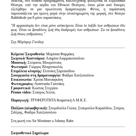
Μάλτας, στο πλαίσιο προγράμματος καλλιτεχνικής φιλοξενίας σε Ευρωπαϊκά
Θέατρα, υπό την αιγίδα του Εθνικού Θεάτρου, όπου μέσα από δοκιμές
εξελίχθηκε σε μια πρωτότυπη δραματουργία. Φέτος, η παράσταση
παρουσιάζεται για πρώτη φορά στην ολοκληρωμένη της μορφή, στο θέατρο
Rabbithole για 8 μόνο παραστάσεις.
"Η αρχαιολογία δεν είναι μόνο αντικείμενα. Είναι το ταξίδι των ανθρώπων στο
φως. Είναι να ξαναδίνεις ζωή στις διαδρομές των ανθρώπων. Σα να ξαναδίνεις
ζωή στους ανθρώπους."
Σερ Μόρτιμερ Γουίλερ
Κείμενο/ Σκηνοθεσία:
Μαρίσσα Φαρμάκη
Σκηνικά/ Κοστούμια:
Ασημίνα Λιαρμακοπούλου
Μουσική:
Στέφανος Μουρούτσος
Φωτισμοί:
Γιώργος Βλαχονικολός
Επιμέλεια κίνησης:
Ελπινίκη Σαριπανίδου
Συνεργασία στη δραματουργία:
Φαίδρα Χατζοπούλου
Επικοινωνία:
Χρύσα Ματσαγκάνη
Φωτογραφίες:
Αναστασία Γιαννάκη
Γραφιστικά:
Κώστας Στεργίου
Promo video:
Σταύρος Άλλος
Παραγωγή:
ΤΡΥΦΕΡΟΤΗΤΑ θεαματική Α.Μ.Κ.Ε.
Παίζουν (αλφαβητικά):
Σπυριδούλα Γκέκα, Σταυρούλα Καραλίδου, Σπύρος
Σιδέρης, Φαίδρα Χατζοπούλου
Στη φωνή του Sir Mortimer o Johnny Rabe
Σκηνοθετικό Σημείωμα