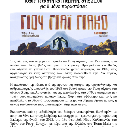
Κάθε Τετάρτη και Πέμπτη, στις 21.00
Είσοδος διαχειριστή
για 8 μόνο παραστάσεις
Στις πλαγιές του παγωμένου ηφαιστείου Γιουγιαϊγιάκο, τον 15ο αιώνα, τρία
παιδιά των Ίνκας βαδίζουν προς την κορυφή. Προορισμένα για θυσία,
ετοιμάζονται να γίνουν θεοί. Πεντακόσια χρόνια αργότερα, το 1999, ένας
αρχαιολόγος κι ένας απόγονος των Ίνκας ακολουθούν την ίδια πορεία,
αναζητώντας ίχνη ζωής στο βράχο και φωνές στον αέρα.
Η παράσταση εμπνέεται από την πραγματική ιστορία της αρχαιολογικής και
ανθρωπολογικής αποστολής του 1999 στο βουνό-ηφαίστειο Γιουγιαϊγιάκο στα
σύνορα Χιλής και Αργεντινής, και της ανακάλυψης στα 6.700μ υψόμετρο των
τριών μουμιοποιημένων παιδιών Ίνκας. Χάρη στο υψόμετρο και το ξηρό
περιβάλλον, τα σώματά τους διατηρούνται μέχρι και σήμερα σχεδόν άθικτα, η
στιγμή του θανάτου τους αποτυπωμένη στην αιωνιότητα.
Εκκινώντας από τη μεθοδολογία του θεάτρου ντοκουμέντο, διανθισμένη με
ποιητικό λόγο και στοιχεία δράσης και αφήγησης, η έρευνα για την παράσταση
ξεκίνησε την άνοιξη του 2025, στο 13ο Φεστιβάλ Νέων Καλλιτεχνών στο
Τρένο στο Ρουφ. Συνεχίστηκε πέρα από την Ελλάδα, στο Teatru Malta της