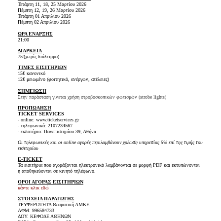
Τετάρτη 11, 18, 25 Μαρτίου 2026
Πέμπτη 12, 19, 26 Μαρτίου 2026
Τετάρτη 01 Απριλίου 2026
Πέμπτη 02 Απριλίου 2026
ΩΡΑ ΕΝΑΡΞΗΣ
21:00
ΔΙΑΡΚΕΙΑ
75'(χωρίς διάλειμμα)
ΤΙΜΕΣ ΕΙΣΙΤΗΡΙΩΝ
15€ κανονικό
12€ μειωμένο (φοιτητικό, ανέργων, ατέλειες)
ΣΗΜΕΙΩΣΗ
Στην παράσταση γίνεται χρήση στροβοσκοπικών φωτισμών (strobe lights)
ΠΡΟΠΩΛΗΣΗ
TICKET SERVICES
- online: www.ticketservices.gr
- τηλεφωνικά: 2107234567
- εκδοτήριο: Πανεπιστημίου 39, Αθήνα
Οι τηλεφωνικές και οι online αγορές περιλαμβάνουν χρέωση υπηρεσίας 5% επί της τιμής του
εισιτηρίου
E-TICKET
Τα εισιτήρια που αγοράζονται ηλεκτρονικά λαμβάνονται σε μορφή PDF και εκτυπώνονται
ή αποθηκεύονται σε κινητό τηλέφωνο.
ΟΡΟΙ ΑΓΟΡΑΣ ΕΙΣΙΤΗΡΙΩΝ
κάντε κλικ εδώ
ΣΤΟΙΧΕΙΑ ΠΑΡΑΓΩΓΗΣ
ΤΡΥΦΕΡΟΤΗΤΑ Θεαματική ΑΜΚΕ
ΑΦΜ: 996584733
ΔΟΥ: ΚΕΦΟΔΕ ΑΘΗΝΩΝ