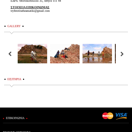
ΕΔΡΑ: Θεοτοκοπούλου 35, Αθήνα 111 44
ΣΤΟΙΧΕΙΑ ΕΠΙΚΟΙΝΩΝΙΑΣ
tryferotitatheamatiki@gmail.com
GALLERY
ΕΙΣΙΤΗΡΙΑ
ΕΠΙΚΟΙΝΩΝΙΑ