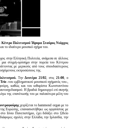
ο
Κέντρο Πολιτισμού Ίδρυμα Σταύρος Νιάρχος
αι το ιδιαίτερο μουσικό σχήμα του.
ος στην Ελληνική Πολιτεία, ανάμεσα σε άλλους
, μια στιγμή-ορόσημο στην πορεία του Κέντρου
άττοντας με μερικούς από τους σπουδαιότερους
ποσχόμενους εκπροσώπους της.
ολιτισμού.
Την
Δευτέρα 21/02
, στις
21:00
, o
Trio
-του εμβληματικού μουσικού σχήματός του-,
αφούρη, καθώς και του κιθαρίστα Κωνσταντίνου
 αυτοσχεδιασμού. Η βραδιά δημιουργεί επί σκηνής
λόγω της επανένωσής του με παλαιότερα μέλη του
οντραφούρης
χειρίζεται το hammond organ με το
 της Ευρώπης, επανασυστήθηκε ως οργανίστας με
το Ιόνιο Πανεπιστήμιο, έχει διδάξει στο Ωδείο
 διάφορες σχολές στην Ελλάδα, την Ιρλανδία, την