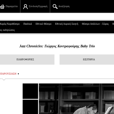
Παραγγελία
Σύνδεση/Εγγραφή
Αναζήτηση
Πανεπιστημίου 39, Αθήνα
Χορός/Χοροθέατρο
Παιδικά
Εθνικό Θέατρο
Εθνική Λυρική Σκηνή
Θέατρο Απόλλων - Σύρος
Κ
ες εκδηλώσεις
210 7234567
info@ticketservices.gr
Jazz Chronicles: Γιώργος Κοντραφούρης Baby Trio
Αναζήτηση
ΠΛΗΡΟΦΟΡΙΕΣ
ΕΙΣΙΤΗΡΙΑ
Σύνδεση/Εγγραφή
Παραγγελία
ΠΑΡΟΥΣΙΑΣΗ
Αναζήτηση παραγγελίας
Προσωπικά Δεδομένα
Πληροφορίες