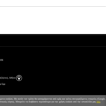
ΕΠΕ
αζόγλου), Αθήνα
μ-5μμ
ενα cookies; Με αυτόν τον τρόπο θα καταγράφονται από εμάς και τρίτες συνεργαζόμενες εταιρείες (Google,
ιστικούς λόγους. Μπορείτε να διαβάσετε περισσότερα για την χρήση cookies από την ιστοσελίδα μας
εδώ
.