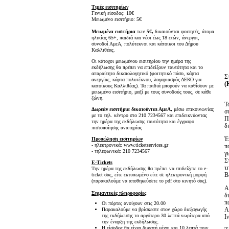
Τιμές εισιτηρίων
Γενική είσοδος: 10€
Μειωμένο εισιτήριο: 5€
Μειωμένα εισιτήρια
των
5€,
δικαιούνται φοιτητές, άτομα
ηλικίας 65+, παιδιά και νέοι έως 18 ετών, άνεργοι,
συνοδοί ΑμεΑ, πολύτεκνοι και κάτοικοι του Δήμου
Καλλιθέας.
Οι κάτοχοι μειωμένου εισιτηρίου την ημέρα της
εκδήλωσης θα πρέπει να επιδείξουν ταυτότητα και το
απαραίτητο δικαιολογητικό (φοιτητικό πάσο, κάρτα
Σ
ανεργίας, κάρτα πολυτέκνου, λογαριασμός ΔΕΚΟ για
(
κατοίκους Καλλιθέας). Τα παιδιά μπορούν να καθίσουν με
μειωμένο εισιτήριο, μαζί με τους συνοδούς τους, σε κάθε
ζώνη.
Τ
Δωρεάν εισιτήρια δικαιούνται ΑμεΑ,
μέσω επικοινωνίας
σ
με το τηλ. κέντρο στο 210 7234567 και επιδεικνύοντας
Π
την ημέρα της εκδήλωσης ταυτότητα και έγγραφο
δ
πιστοποίησης αναπηρίας
Έ
Προπώληση εισιτηρίων
- ηλεκτρονικά: www.ticketservices.gr
π
- τηλεφωνικά: 210 7234567
γ
Σ
E-Tickets
τ
Την ημέρα της εκδήλωσης θα πρέπει να επιδείξετε το e-
B
ticket σας, είτε εκτυπωμένο είτε σε ηλεκτρονική μορφή
(παρακαλούμε να αποθηκεύσετε το pdf στο κινητό σας).
Α
Σημαντικές πληροφορίες
δ
π
Οι πόρτες ανοίγουν στις 20.00
A
Παρακαλούμε να βρίσκεστε στον χώρο διεξαγωγής
της εκδήλωσης το αργότερο 30 λεπτά νωρίτερα από
Ι
την έναρξη της εκδήλωσης.
Η είσοδος θα είναι δυνατή μέχρι και 10 λεπτά πριν