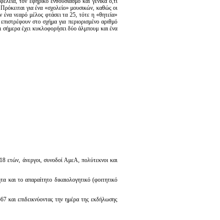
λεια, τον εφηβικό ενθουσιασμό και γενικά ό,τι
. Πρόκειται για ένα «σχολείο» μουσικών, καθώς οι
ν ένα νεαρό μέλος φτάσει τα 25, τότε η «θητεία»
η επιστρέφουν στο σχήμα για περιορισμένο αριθμό
ρι σήμερα έχει κυκλοφορήσει δύο άλμπουμ και ένα
 18 ετών, άνεργοι, συνοδοί ΑμεΑ, πολύτεκνοι και
τα και το απαραίτητο δικαιολογητικό (φοιτητικό
567 και επιδεικνύοντας την ημέρα της εκδήλωσης