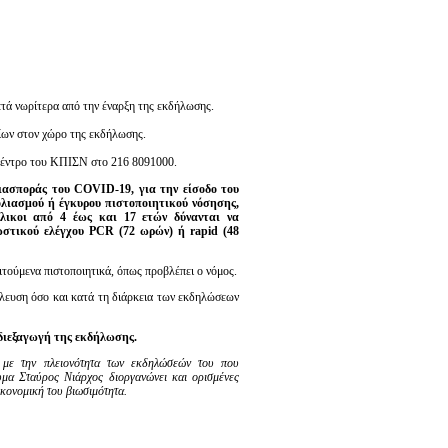
τά νωρίτερα από την έναρξη της εκδήλωσης.
ρίων στον χώρο της εκδήλωσης.
 κέντρο του ΚΠΙΣΝ στο 216 8091000.
ιασποράς του COVID-19, για την είσοδο του
ολιασμού ή έγκυρου πιστοποιητικού νόσησης,
ήλικοι από 4 έως και 17 ετών δύνανται να
νωστικού ελέγχου PCR (72 ωρών) ή rapid (48
τούμενα πιστοποιητικά, όπως προβλέπει ο νόμος.
έλευση όσο και κατά τη διάρκεια των εκδηλώσεων
 διεξαγωγή της εκδήλωσης.
 με την πλειονότητα των εκδηλώσεών του που
υμα Σταύρος Νιάρχος διοργανώνει και ορισμένες
ικονομική του βιωσιμότητα.