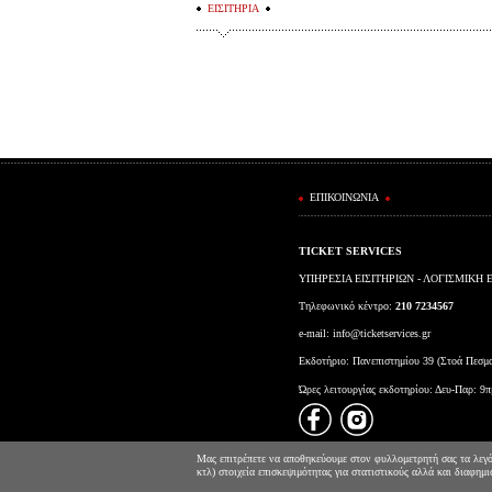
ΕΙΣΙΤΗΡΙΑ
ΕΠΙΚΟΙΝΩΝΙΑ
TICKET SERVICES
ΥΠΗΡΕΣΙΑ ΕΙΣΙΤΗΡΙΩΝ - ΛΟΓΙΣΜΙΚΗ 
Τηλεφωνικό κέντρο:
210 7234567
e-mail:
info@ticketservices.gr
Εκδοτήριο: Πανεπιστημίου 39 (Στοά Πεσμ
Ώρες λειτουργίας εκδοτηρίου: Δευ-Παρ: 9π
Μας επιτρέπετε να αποθηκεύουμε στον φυλλομετρητή σας τα λεγόμ
κτλ) στοιχεία επισκεψιμότητας για στατιστικούς αλλά και διαφημ