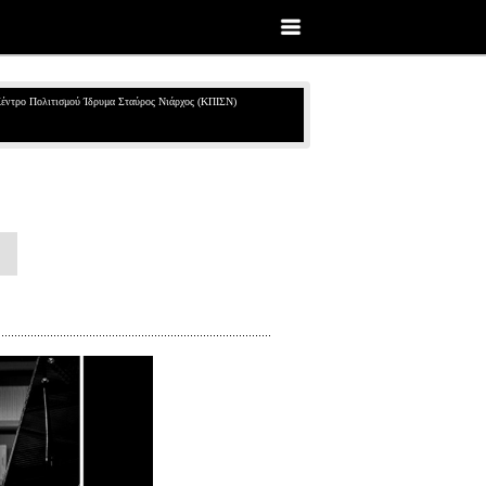
έντρο Πολιτισμού Ίδρυμα Σταύρος Νιάρχος (ΚΠΙΣΝ)