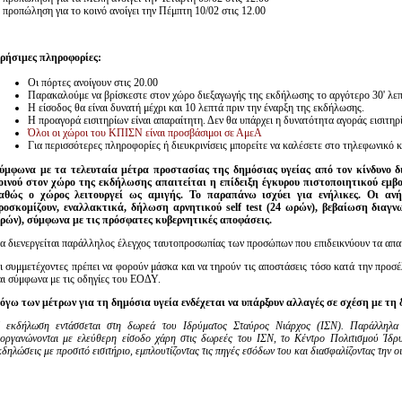
 προπώληση για το κοινό ανοίγει την Πέμπτη 10/02 στις 12.00
ρήσιμες πληροφορίες:
Οι πόρτες ανοίγουν στις 20.00
Παρακαλούμε να βρίσκεστε στον χώρο διεξαγωγής της εκδήλωσης το αργότερο 30' λεπ
Η είσοδος θα είναι δυνατή μέχρι και 10 λεπτά πριν την έναρξη της εκδήλωσης.
Η προαγορά εισιτηρίων είναι απαραίτητη. Δεν θα υπάρχει η δυνατότητα αγοράς εισιτη
Όλοι οι χώροι του ΚΠΙΣΝ είναι προσβάσιμοι σε ΑμεΑ
Για περισσότερες πληροφορίες ή διευκρινίσεις μπορείτε να καλέσετε στο τηλεφωνικό
ύμφωνα με τα τελευταία μέτρα προστασίας της δημόσιας υγείας από τον κίνδυνο δ
οινού στον χώρο της εκδήλωσης απαιτείται η επίδειξη έγκυρου πιστοποιητικού εμβ
αθώς ο χώρος λειτουργεί ως αμιγής. Το παραπάνω ισχύει για ενήλικες. Οι αν
ροσκομίζουν, εναλλακτικά, δήλωση αρνητικού self test (24 ωρών), βεβαίωση διαγ
ρών), σύμφωνα με τις πρόσφατες κυβερνητικές αποφάσεις.
α διενεργείται παράλληλος έλεγχος ταυτοπροσωπίας των προσώπων που επιδεικνύουν τα απαι
ι συμμετέχοντες πρέπει να φορούν μάσκα και να τηρούν τις αποστάσεις τόσο κατά την προσ
αι σύμφωνα με τις οδηγίες του ΕΟΔΥ.
όγω των μέτρων για τη δημόσια υγεία ενδέχεται να υπάρξουν αλλαγές σε σχέση με τη
 εκδήλωση εντάσσεται στη δωρεά του Ιδρύματος Σταύρος Νιάρχος (ΙΣΝ). Παράλληλα
ιοργανώνονται με ελεύθερη είσοδο χάρη στις δωρεές του ΙΣΝ, το Κέντρο Πολιτισμού Ίδρ
κδηλώσεις με προσιτό εισιτήριο, εμπλουτίζοντας τις πηγές εσόδων του και διασφαλίζοντας την ο