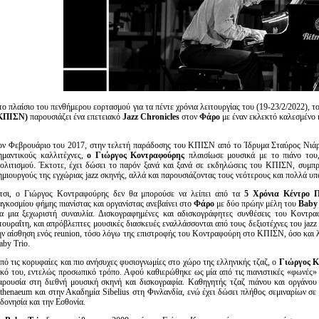
Είσοδος διαχειριστή
το πλαίσιο του πενθήμερου εορτασμού για τα πέντε χρόνια λειτουργίας του (19-23/2/2022), τ
ΚΠΙΣΝ)
παρουσιάζει ένα επετειακό
Jazz Chronicles
στον
Φάρο
με έναν εκλεκτό καλεσμένο κ
ον Φεβρουάριο του 2017, στην τελετή παράδοσης του ΚΠΙΣΝ από το Ίδρυμα Σταύρος Νιάρχ
ημαντικούς καλλιτέχνες,
ο Γιώργος Κοντραφούρης
πλαισίωσε μουσικά με το πιάνο του
ολιτισμού. Έκτοτε, έχει δώσει το παρόν ξανά και ξανά σε εκδηλώσεις του ΚΠΙΣΝ, συμπρ
ημιουργούς της εγχώριας jazz σκηνής, αλλά και παρουσιάζοντας τους νεότερους και πολλά υ
τσι, ο Γιώργος Κοντραφούρης δεν θα μπορούσε να λείπει από τα
5 Χρόνια Κέντρο Π
αγκοσμίου φήμης πιανίστας και οργανίστας ανεβαίνει στο
Φάρο
με δύο πρώην μέλη του
Baby 
ια μια ξεχωριστή συναυλία. Δισκογραφημένες και αδισκογράφητες συνθέσεις του Κοντρ
τουραΐτη, και απρόβλεπτες μουσικές διασκευές εναλλάσσονται από τους δεξιοτέχνες του jazz
ην αίσθηση ενός reunion, τόσο λόγω της επιστροφής του Κοντραφούρη στο ΚΠΙΣΝ, όσο και 
aby Trio.
πό τις κορυφαίες και πιο ανήσυχες φυσιογνωμίες στο χώρο της ελληνικής τζαζ, ο
Γιώργος Κ
ικό του, εντελώς προσωπικό τρόπο. Aφού καθιερώθηκε ως μία από τις πιανιστικές «φωνές»
αρουσία στη διεθνή μουσική σκηνή και δισκογραφία. Καθηγητής τζαζ πιάνου και οργάνου σ
thenaeum και στην Ακαδημία Sibelius στη Φινλανδία, ενώ έχει δώσει πλήθος σεμιναρίων σε
νδονησία και την Εσθονία.