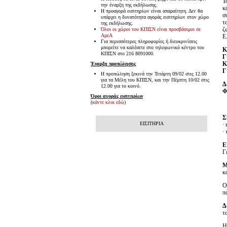
Τ
την έναρξη της εκδήλωσης.
κ
Η προαγορά εισιτηρίων είναι απαραίτητη. Δεν θα
σ
υπάρχει η δυνατότητα αγοράς εισιτηρίων στον χώρο
τ
της εκδήλωσης.
ζ
Όλοι οι χώροι του ΚΠΙΣΝ είναι προσβάσιμοι σε
ΑμεΑ
E
Για περισσότερες πληροφορίες ή διευκρινίσεις
μπορείτε να καλέσετε στο τηλεφωνικό κέντρο του
K
ΚΠΙΣΝ στο 216 8091000.
Γ
Κ
Έναρξη προπώλησης
Γ
Η προπώληση ξεκινά την Τετάρτη 09/02 στις 12.00
για τα Μέλη του ΚΠΙΣΝ, και την Πέμπτη 10/02 στις
Δ
12.00 για το κοινό.
Φ
Όροι αγοράς εισιτηρίων
(
κάντε κλικ εδώ
)
Σ
ΕΙΣΙΤΗΡΙΑ
·
·
Ε
Γ
Μ
κ
Ο
π
Δ
τ
Η