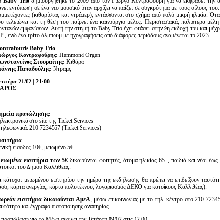
ο
Baby Trio
δημιουργήθηκε το 2009 από τον Γιώργο Κοντραφούρη για να εκφράσει την αφέ
άνει εντύπωση σε ένα νέο μουσικό όταν αρχίζει να παίζει σε συγκρότημα με τους φίλους του
υμμετέχοντες (κιθαρίστας και ντράμερ), εντάσσονται στο σχήμα από πολύ μικρή ηλικία. Ότα
ου τελειώνει και τη θέση του παίρνει ένα καινούργιο μέλος. Περιστασιακά, παλιότερα μέλ
ωντανών εμφανίσεων. Αυτή την στιγμή το Baby Trio έχει φτάσει στην 9η εκδοχή του και μέχ
.P., ενώ ένα τρίτο άλμπουμ με ηχογραφήσεις από διάφορες περιόδους αναμένεται το 2023.
ontrafouris Baby Trio
ιώργος Κοντραφούρης:
Hammond Organ
ωνσταντίνος Στουραΐτης:
Κιθάρα
ιάννης Παπαδούλης:
Ντραμς
ευτέρα 21/02 | 21:00
ΑΡΟΣ
ημεία προπώλησης:
 ηλεκτρονικά στο site της Ticket Services
 τηλεφωνικά: 210 7234567 (Ticket Services)
ισιτήρια
ενική είσοδος 10€, μειωμένο 5€
ειωμένα εισιτήρια των 5€
δικαιούνται φοιτητές, άτομα ηλικίας 65+, παιδιά και νέοι έως
άτοικοι του Δήμου Καλλιθέας.
ι κάτοχοι μειωμένου εισιτηρίου την ημέρα της εκδήλωσης θα πρέπει να επιδείξουν ταυτότη
άσο, κάρτα ανεργίας, κάρτα πολυτέκνου, λογαριασμός ΔΕΚΟ για κατοίκους Καλλιθέας).
ωρεάν εισιτήρια δικαιούνται ΑμεΑ
, μέσω επικοινωνίας με το τηλ. κέντρο στο 210 7234
αυτότητα και έγγραφο πιστοποίησης αναπηρίας.
 προπώληση για τα Μέλη ανοίγει την Τετάρτη 09/02 στις 12.00