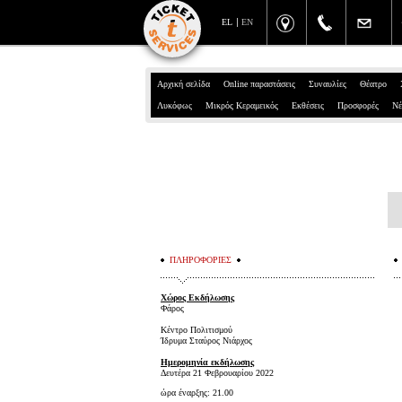
EL
EN
Αρχική σελίδα
Online παραστάσεις
Συναυλίες
Θέατρο
Λυκόφως
Μικρός Κεραμεικός
Εκθέσεις
Προσφορές
Νέ
ΠΛΗΡΟΦΟΡΙΕΣ
Χώρος Εκδήλωσης
Φάρος
Κέντρο Πολιτισμού
Ίδρυμα Σταύρος Νιάρχος
Ημερομηνία εκδήλωσης
Δευτέρα 21 Φεβρουαρίου 2022
ώρα έναρξης: 21.00