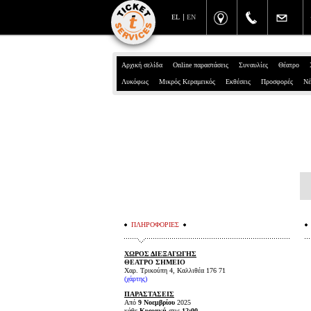
EL
EN
Αρχική σελίδα
Online παραστάσεις
Συναυλίες
Θέατρο
Λυκόφως
Μικρός Κεραμεικός
Εκθέσεις
Προσφορές
Νέ
ΠΛΗΡΟΦΟΡΙΕΣ
ΧΩΡΟΣ ΔΙΕΞΑΓΩΓΗΣ
ΘΕΑΤΡΟ ΣΗΜΕΙΟ
Χαρ. Τρικούπη 4, Καλλιθέα 176 71
(χάρτης)
ΠΑΡΑΣΤΑΣΕΙΣ
Από
9 Νοεμβρίου
2025
κάθε
Κυριακή
στις
12:00