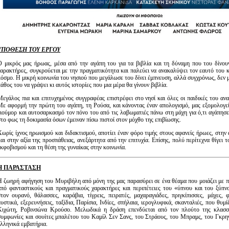
ΥΠΟΘΕΣΗ ΤΟΥ ΕΡΓΟΥ
Ο μικρός μας ήρωας, μέσα από την αγάπη του για τα βιβλία και τη δύναμη που του δίνου
χαρακτήρες, συγκρούεται με την πραγματικότητα και παλεύει να ανακαλύψει τον εαυτό του κ
κόσμο. Η μικρή κοινωνία του νησιού που μεγάλωσε του δίνει έμπνευση, αλλά συγχρόνως, δεν 
άθος του να γράψει κι αυτός ιστορίες που μια μέρα θα γίνουν βιβλία.
Μεγάλος πια και επιτυχημένος συγγραφέας επιστρέφει στο νησί και όλες οι παιδικές του ανα
Με αφορμή την πρώτη του αγάπη, τη Ρούσα, και κάνοντας έναν απολογισμό, μας εξομολογεί
χιούμορ και αυτοσαρκασμό τον πόνο του από τις λαβωματιές πάνω στη μάχη για ό,τι αγάπησε
στο φως τη δοκιμασία όσων έμειναν πίσω πιστοί στον μόχθο της επιβίωσης.
Χωρίς ίχνος ηρωισμού και διδακτισμού, αποτίει έναν φόρο τιμής στους αφανείς ήρωες, στην
αι στην αξία της προσπάθειας, ανεξάρτητα από την επιτυχία. Επίσης, πολύ περίτεχνα θίγει τ
εκφοβισμού και τη θέση της γυναίκας στην κοινωνία.
Η ΠΑΡΑΣΤΑΣΗ
Η ζωηρή αφήγηση του Μυριβήλη από μόνη της μας παρασύρει σε ένα θέαμα που μοιάζει με 
από φανταστικούς και πραγματικούς χαρακτήρες και περιπέτειες του «ύπνου και του ξύπν
στον ουρανό, θάλασσες, καράβια, τίγρεις, πειρατές, μαχαραγιάδες, πριγκίπισσες, μάχες, φ
υστικά, εξερευνήσεις, ταξίδια, Παρίσια, Ινδίες, σπήλαια, ιερογλυφικά, σκανταλιές, που θυμ
Κιχώτη, Ροβινσώνα Κρούσο. Μελωδικά η δράση επενδύεται από τον πλούτο της κλασσι
συμφωνίες και σουίτες μπαλέτου του Καμίλ Σεν Σανς, του Στράους, του Μπραμς, του Γκρη
ελληνικά εμβατήρια.