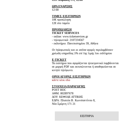
ΩΡΑ ΕΝΑΡΞΗΣ
12:00
ΤΙΜΕΣ ΕΙΣΙΤΗΡΙΩΝ
10€ προπώληση
12€ στο ταμείο
ΠΡΟΠΩΛΗΣΗ
TICKET SERVICES
- online: www.ticketservices.gr
- τηλεφωνικά: 2107234567
- εκδοτήριο: Πανεπιστημίου 39, Αθήνα
Οι τηλεφωνικές και οι online αγορές περιλαμβάνουν
χρέωση υπηρεσίας 5% επί της τιμής του εισιτηρίου
E-TICKET
Τα εισιτήρια που αγοράζονται ηλεκτρονικά λαμβάνονται
σε μορφή PDF και εκτυπώνονται ή αποθηκεύονται σε
κινητό τηλέφωνο.
ΟΡΟΙ ΑΓΟΡΑΣ ΕΙΣΙΤΗΡΙΩΝ
κάντε κλικ εδώ
ΣΤΟΙΧΕΙΑ ΠΑΡΑΓΩΓΗΣ
POST HOC
ΑΦΜ: 802897678
ΔΟΥ: ΚΕΦΟΔΕ ΑΤΤΙΚΗΣ
ΕΔΡΑ: Πλατεία Β. Κωνσταντίνου 8,
Νέα Σμύρνη 171 21
ΕΙΣΙΤΗΡΙΑ