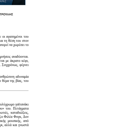
ν οι αγαπημένοι του
αι τη θέση του στον
μπορεί να χωρέσει το
μνήσεις αναδύονται.
ται με άκρατο κέφι,
. Συγχρόνως, φέρνει
 ανθρώπινη αδυναμία
ο θέμα της βίας, του
πολύχρωμο γαϊτανάκι
ου» του. Πετάγματα
ωτιές, καταδιώξεις,
ίζει Φιλέα Φογκ, Δον
κής μουσικής, από
γκ, αλλά και γνωστά