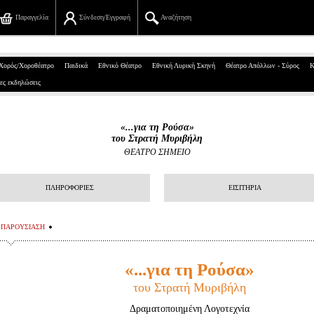
Παραγγελία
Σύνδεση/Εγγραφή
Αναζήτηση
Πανεπιστημίου 39, Αθήνα
Χορός/Χοροθέατρο
Παιδικά
Εθνικό Θέατρο
Εθνική Λυρική Σκηνή
Θέατρο Απόλλων - Σύρος
Κ
ες εκδηλώσεις
210 7234567
info@ticketservices.gr
«...για τη Ρούσα»
του Στρατή Μυριβήλη
Αναζήτηση
ΘΕΑΤΡΟ ΣΗΜΕΙΟ
Σύνδεση/Εγγραφή
ΠΛΗΡΟΦΟΡΙΕΣ
ΕΙΣΙΤΗΡΙΑ
Παραγγελία
ΠΑΡΟΥΣΙΑΣΗ
Αναζήτηση παραγγελίας
Προσωπικά Δεδομένα
«...για τη
Ρούσα»
του Στρατή Μυριβήλη
Πληροφορίες
Δραματοποιημένη Λογοτεχνία