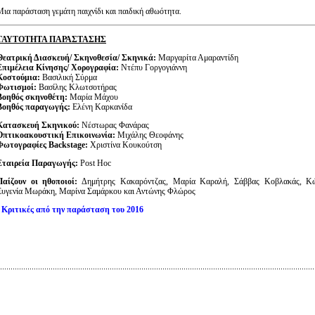
Μια παράσταση γεμάτη παιχνίδι και παιδική αθωότητα.
ΤΑΥΤΟΤΗΤΑ ΠΑΡΑΣΤΑΣΗΣ
Θεατρική Διασκευή/ Σκηνοθεσία/ Σκηνικά:
Μαργαρίτα Αμαραντίδη
Επιμέλεια Κίνησης/ Χορογραφία:
Ντέπυ Γοργογιάννη
Κοστούμια:
Βασιλική Σύρμα
Φωτισμοί:
Βασίλης Κλωτσοτήρας
Βοηθός σκηνοθέτη:
Μαρία Μάχου
Βοηθός παραγωγής:
Ελένη Καρκανίδα
Κατασκευή Σκηνικού:
Νέστωρας Φανάρας
Οπτικοακουστική Επικοινωνία:
Μιχάλης Θεοφάνης
Φωτογραφίες Backstage:
Χριστίνα Κουκούτση
Εταιρεία Παραγωγής:
Post Hoc
Παίζουν οι ηθοποιοί:
Δημήτρης Κακαρόντζας, Μαρία Καραλή, Σάββας Κοβλακάς, Κώ
Ευγενία Μωράκη, Μαρίνα Σαμάρκου και Αντώνης Φλώρος
Κριτικές από την παράσταση του 2016