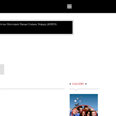
έντρο Πολιτισμού Ίδρυμα Σταύρος Νιάρχος (ΚΠΙΣΝ)
GALLERY