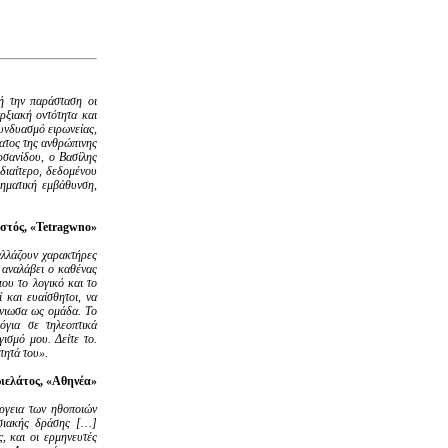
ή την παράσταση οι
ρξιακή οντότητα και
υνδυασμό ειρωνείας,
ματος της ανθρώπινης
ρσανίδου, ο Βασίλης
ιδιαίτερο, δεδομένου
θηματική εμβάθυνση,
στός, «Tetragwno»
αλλάζουν χαρακτήρες
 αναλάβει ο καθένας
που το λογικό και το
 και ευαίσθητοι, να
 ένιωσα ως ομάδα. Το
όγια σε τηλεοπτικά
ισμό μου. Δείτε το.
τητά του».
ιελάτος, «Αθηνέα»
ργεια των ηθοποιών
ασιακής δράσης […]
, και οι ερμηνευτές