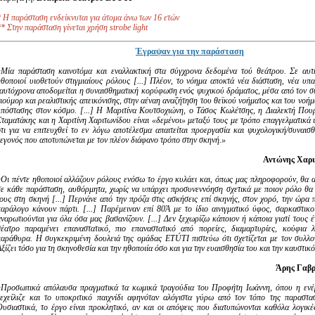
* Η παράσταση ενδείκνυται για άτομα άνω των 16 ετών
* Στην παράσταση γίνεται χρήση strobe light
Έγραψαν για την παράσταση
«Μία παράσταση καινοτόμα και εναλλακτική στα σύγχρονα δεδομένα τού θεάτρου. Σε αυτ
ηθοποιοί υιοθετούν στιγμιαίους ρόλους [...] Πλέον, το νόημα αποκτά νέα διάσταση, νέα υπα
ταυτόχρονα αποδομείται η συναισθηματική κορύφωση ενός ψυχικού δράματος, μέσα από τον σ
χιούμορ και ρεαλιστικής απεικόνισης, στην αέναη αναζήτηση του θεϊκού νοήματος και του νοή
υπόστασης στον κόσμο. [...] Η Μαριτίνα Κουτσοχιώνη, ο Τάσος Κωλέτσης, η Διαλεκτή Που
Σταματάκης και η Χαριτίνη Χαριτωνίδου είναι «δεμένοι» μεταξύ τους με τρόπο επαγγελματικά 
ότι για να επιτευχθεί το εν λόγω αποτέλεσμα απαιτείται προεργασία και ψυχολογική/συναισ
γεγονός που αποτυπώνεται με τον πλέον διάφανο τρόπο στην σκηνή.»
Αντώνης Χαρι
«Οι πέντε ηθοποιοί αλλάζουν ρόλους ενόσω το έργο κυλάει και, όπως μας πληροφορούν, θα 
σε κάθε παράσταση, αυθόρμητα, χωρίς να υπάρχει προσυνεννόηση σχετικά με ποιον ρόλο θα
τους στη σκηνή [...] Περνάνε από την πρόζα στις ασκήσεις επί σκηνής, στον χορό, την ώρα 
παράλογο κάνουν πάρτι. [...] Παρέμειναν επί 80Ά με το ίδιο αινιγματικό ύφος, σαρκαστικοί
αναρωτιούνται για όλα όσα μας βασανίζουν. [...] Δεν ξεχωρίζω κάποιον ή κάποια γιατί τους
θέατρο παραμένει επαναστατικό, πιο επαναστατικό από πορείες, διαμαρτυρίες, κούφια λ
παράθυρα. Η συγκεκριμένη δουλειά της ομάδας ETÚTI πιστεύω ότι σχετίζεται με τον συλλογ
ξίζει τόσο για τη σκηνοθεσία και την ηθοποιία όσο και για την ευαισθησία του και την καυστικό
Άρης Γαβρ
«Προσωπικά απόλαυσα πραγματικά τα κωμικά τραγούδια του Προφήτη Ιωάννη, όπου η ενέ
ξεχείλιζε και το υποκριτικό παιχνίδι αφηνόταν αλόγιστα γύρω από τον τόπο της παραστ
Ουσιαστικά, το έργο είναι προκλητικό, αν και οι απόψεις που διατυπώνονται καθόλα λογικές