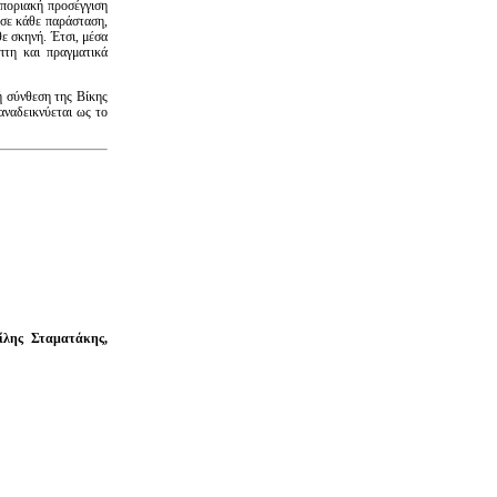
ποριακή προσέγγιση
 σε κάθε παράσταση,
 σκηνή. Έτσι, μέσα
επτη και πραγματικά
 σύνθεση της Βίκης
αναδεικνύεται ως το
ίλης Σταματάκης,