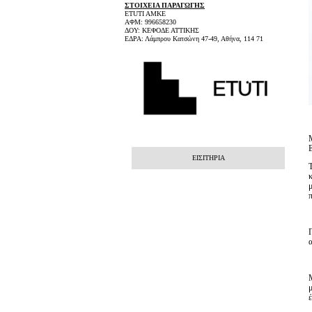
ΣΤΟΙΧΕΙΑ ΠΑΡΑΓΩΓΗΣ
ETUTI AMKE
ΑΦΜ: 996658230
ΔΟΥ: ΚΕΦΟΔΕ ΑΤΤΙΚΗΣ
ΕΔΡΑ: Λάμπρου Κατσώνη 47-49, Αθήνα, 114 71
ΕΙΣΙΤΗΡΙΑ
κ
μ
π
Π
α
Μ
μ
ε