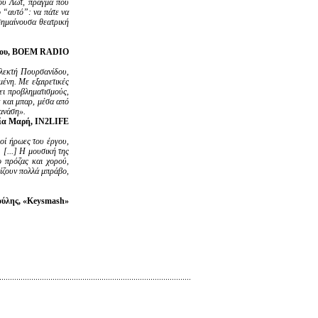
του Λωτ, πράγμα που
ο “αυτό”: να πάτε να
σημαίνουσα θεατρική
νου, BOEM RADIO
αλεκτή Πουρσανίδου,
μένη. Με εξαιρετικές
ει προβληματισμούς,
α και μπαρ, μέσα από
ανάση».
α Μαρή, IN2LIFE
κοί ήρωες του έργου,
 [...] Η μουσική της
ο πρόζας και χορού,
ξίζουν πολλά μπράβο,
ύλης, «Keysmash»