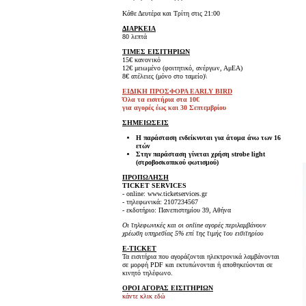
Κάθε Δευτέρα και Τρίτη στις 21:00
ΔΙΑΡΚΕΙΑ
80 λεπτά
ΤΙΜΕΣ ΕΙΣΙΤΗΡΙΩΝ
15€ κανονικό
12€
μειωμένο (φοιτητικό, ανέργων, ΑμΕΑ)
8€ ατέλειες (μόνο στο ταμείο)\
ΕΙΔΙΚΗ ΠΡΟΣΦΟΡΑ EARLY BIRD
Όλα τα εισιτήρια στα 10€
για αγορές έως και 30 Σεπτεμβρίου
ΣΗΜΕΙΩΣΕΙΣ
Η παράσταση ενδείκνυται για άτομα άνω των 1
6
ετών
Στην παράσταση γίνεται χρήση strobe light
(στροβοσκοπικού φωτισμού)
ΠΡΟΠΩΛΗΣΗ
TICKET SERVICES
- online: www.ticketservices.gr
- τηλεφωνικά: 2107234567
- εκδοτήριο: Πανεπιστημίου 39, Αθήνα
Οι τηλεφωνικές και οι online αγορές περιλαμβάνουν
χρέωση υπηρεσίας 5% επί της τιμής του εισιτηρίου
E-TICKET
Τα εισιτήρια που αγοράζονται ηλεκτρονικά λαμβάνονται
σε μορφή PDF και εκτυπώνονται ή αποθηκεύονται σε
κινητό τηλέφωνο.
ΟΡΟΙ ΑΓΟΡΑΣ ΕΙΣΙΤΗΡΙΩΝ
κάντε κλικ εδώ