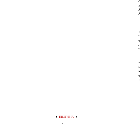
ε
«
ο
φ
τ
ΕΙΣΙΤΗΡΙΑ