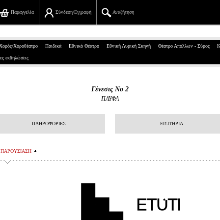
Παραγγελία
Σύνδεση/Εγγραφή
Αναζήτηση
Πανεπιστημίου 39, Αθήνα
Χορός/Χοροθέατρο
Παιδικά
Εθνικό Θέατρο
Εθνική Λυρική Σκηνή
Θέατρο Απόλλων - Σύρος
Κ
ες εκδηλώσεις
210 7234567
info@ticketservices.gr
Γένεσις Νο 2
ΠΛΥΦΑ
Αναζήτηση
Σύνδεση/Εγγραφή
ΠΛΗΡΟΦΟΡΙΕΣ
ΕΙΣΙΤΗΡΙΑ
Παραγγελία
ΠΑΡΟΥΣΙΑΣΗ
Αναζήτηση παραγγελίας
Προσωπικά Δεδομένα
Πληροφορίες