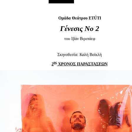
Είσοδος διαχειριστή
Ομάδα Θεάτρου
ET
Ú
TI
Γένεσις Νο 2
του Ιβάν Βιριπάεφ
Σκηνοθεσία: Καλή Βοϊκλή
ος
2
ΧΡΟΝΟΣ ΠΑΡΑΣΤΑΣΕΩΝ