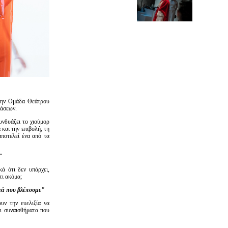
την Ομάδα Θεάτρου
τάσεων.
νδυάζει το χιούμορ
 και την επιβολή, τη
οτελεί ένα από τα
α"
́ ότι δεν υπάρχει,
τι ακόμα;
υτά που βλέπουμε"
ουν την ευελιξία να
αι συναισθήματα που