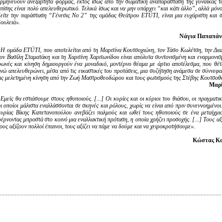
ερμηνεύουν ανεξάρτητα φόρμας, εκτός ίσως από την σωματική αναπαράσταση της γυναίκας 
πίσης είναι πολύ απελευθερωτικό. Τελικά ίσως και να μην υπάρχει “και κάτι άλλο”, αλλά μόν
δείτε την παράσταση “Γένεσις Νο 2” της ομάδας Θεάτρου ETÚTI, είναι μια ευχάριστη και 
δουλειά».
Νάγια Παπαπά
«Η ομάδα ETÚTI, που αποτελείται από τη Μαριτίνα Κουτσοχιώνη, τον Τάσο Κωλέτση, την Δι
τον Βασίλη Σταματάκη και τη Χαριτίνη Χαριτωνίδου είναι απόλυτα συντονισμένη και εναρμονισ
φωνές και κίνηση δημιουργούν ένα μοναδικό, μοντέρνο θέαμα με άρτιο αποτέλεσμα, που θέτ
ενώ απελευθερώνει, μέσα από τις εικαστικές του προτάσεις, μια συζήτηση ανάμεσα σε σύννεφ
τις μελετημένη κίνηση από την Ζωή Μαστροθεοδώρου και τους φωτισμούς της Στέβης Κουτσοθ
Μαρί
Εμείς θα εστιάσουμε στους ηθοποιούς. [...] Οι κυρίες και οι κύριοι του θιάσου, οι πραγματι
ι οποίοι μάλιστα εναλλάσσονται σε σκηνές και ρόλους, χωρίς να είναι από πριν συνεννοημένοι.
κυρίας Βίκης Καπετανοπούλου ανεβάζει παλμούς και ωθεί τους ηθοποιούς σε ένα μεταίχμι
έρνοντας μπροστά στο κοινό μια εναλλακτική πρόταση, η οποία χρήζει προσοχής. [...] Τους α
ους αξίζουν πολλοί έπαινοι, τους αξίζει να πάμε να δούμε και να χειροκροτήσουμε».
Κώστας Κο