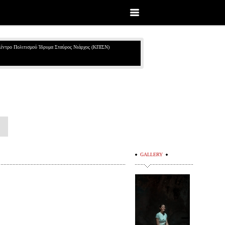
έντρο Πολιτισμού Ίδρυμα Σταύρος Νιάρχος (ΚΠΙΣΝ)
GALLERY