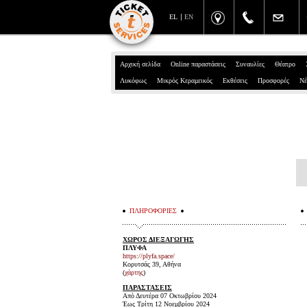
EL
EN
Αρχική σελίδα
Online παραστάσεις
Συναυλίες
Θέατρο
Λυκόφως
Μικρός Κεραμεικός
Εκθέσεις
Προσφορές
Νέ
ΠΛΗΡΟΦΟΡΙΕΣ
ΧΩΡΟΣ ΔΙΕΞΑΓΩΓΗΣ
ΠΛΥΦΑ
https://plyfa.space/
Κορυτσάς 39, Αθήνα
(
χάρτης
)
ΠΑΡΑΣΤΑΣΕΙΣ
Από Δευτέρα 07 Οκτωβρίου 2024
Έως Τρίτη 12 Νοεμβρίου 2024