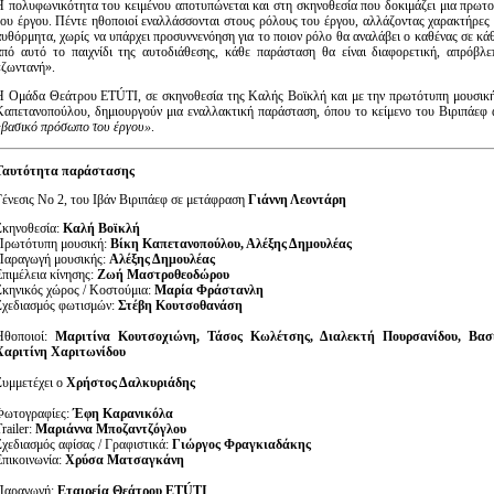
 πολυφωνικότητα του κειμένου αποτυπώνεται και στη σκηνοθεσία που δοκιμάζει μια πρωτο
ου έργου. Πέντε ηθοποιοί εναλλάσσονται στους ρόλους του έργου, αλλάζοντας χαρακτήρες
υθόρμητα, χωρίς να υπάρχει προσυννενόηση για το ποιον ρόλο θα αναλάβει ο καθένας σε κάθε
πό αυτό το παιχνίδι της αυτοδιάθεσης, κάθε παράσταση θα είναι διαφορετική, απρόβλ
ζωντανή».
 Ομάδα Θεάτρου ETÚTI, σε σκηνοθεσία της Καλής Βοϊκλή και με την πρωτότυπη μουσική
απετανοπούλου, δημιουργούν μια εναλλακτική παράσταση, όπου το κείμενο του Βιριπάεφ 
βασικό πρόσωπο του έργου»
.
Ταυτότητα παράστασης
Γένεσις Νο 2, του Ιβάν Βιριπάεφ σε μετάφραση
Γιάννη Λεοντάρη
Σκηνοθεσία:
Καλή Βοϊκλή
Πρωτότυπη μουσική:
Βίκη Καπετανοπούλου, Αλέξης Δημουλέας
Παραγωγή μουσικής:
Αλέξης Δημουλέας
Επιμέλεια κίνησης:
Ζωή Μαστροθεοδώρου
Σκηνικός χώρος / Κοστούμια:
Μαρία Φράστανλη
Σχεδιασμός φωτισμών:
Στέβη Κουτσοθανάση
Ηθοποιοί:
Μαριτίνα Κουτσοχιώνη, Τάσος Κωλέτσης, Διαλεκτή Πουρσανίδου, Βασ
Χαριτίνη Χαριτωνίδου
Συμμετέχει ο
Χρήστος Δαλκυριάδης
Φωτογραφίες:
Έφη Καρανικόλα
railer:
Μαριάννα Μποζαντζόγλου
Σχεδιασμός αφίσας / Γραφιστικά:
Γιώργος Φραγκιαδάκης
Επικοινωνία:
Χρύσα Ματσαγκάνη
Παραγωγή:
Εταιρεία Θεάτρου
ET
Ú
TI