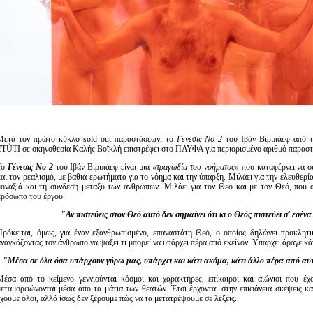
Μετά τον πρώτο κύκλο sold out παραστάσεων, το
Γένεσις Νο 2
του Ιβάν Βιριπάεφ από 
ETÚTI σε σκηνοθεσία Καλής Βοϊκλή επιστρέφει στο ΠΛΥΦΑ για περιορισμένο αριθμό παρασ
Το
Γένεσις Νο 2
του Ιβάν Βιριπάεφ είναι μια
«τραγωδία του νοήματος»
που καταφέρνει να συ
αι τον ρεαλισμό, με βαθιά ερωτήματα για το νόημα και την ύπαρξη. Μιλάει για την ελευθερία
οναξιά και τη σύνδεση μεταξύ των ανθρώπων. Μιλάει για τον Θεό και με τον Θεό, που απ
ρόσωπα του έργου.
"Αν πιστεύεις στον Θεό αυτό δεν σημαίνει ότι κι ο Θεός πιστεύει σ' εσέν
ρόκειται, όμως, για έναν εξανθρωπισμένο, επαναστάτη Θεό, ο οποίος δηλώνει προκλητικα
ναγκάζοντας τον άνθρωπο να ψάξει τι μπορεί να υπάρχει πέρα από εκείνον. Υπάρχει άραγε κά
"Μέσα σε όλα όσα υπάρχουν γύρω μας, υπάρχει και κάτι ακόμα, κάτι άλλο πέρα από α
έσα από το κείμενο γεννιούνται κόσμοι και χαρακτήρες, επίκαιροι και αιώνιοι που έχ
εταμορφώνονται μέσα από τα μάτια των θεατών. Έτσι έρχονται στην επιφάνεια σκέψεις κ
́χουμε όλοι, αλλά ίσως δεν ξέρουμε πώς να τα μετατρέψουμε σε λέξεις.