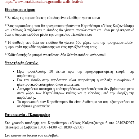
https://www.heraklionculture.gr/candia-walls-festival/
Είσοδος εισιτήρια:
* Σε όλες τις παραστάσεις η είσοδος είναι ελεύθερη για το κοινό
* Στις παραστάσεις που θα πραγματοποιηθούν στα Κηποθέατρα «Νίκος Καζαντζάκης»
και «Μάνος Χατζιδάκις» η είσοδος θα γίνεται αποκλειστικά και μόνο με ηλεκτρονικά
δελτία δωρεάν εισόδου μέσω της υπηρεσίας TicketServices
* Η διάθεση των δελτίων εισόδου θα γίνεται δύο μέρες πριν την προγραμματισμένη
ημερομηνία της κάθε παράστασης και έως την εξάντληση τους
* Κάθε θεατής θα μπορεί να εκδώσει δύο δελτία εισόδου ανά e-mail
Υποστήριξη θεατών:
Ώρα προσέλευσης 30 λεπτά πριν την προγραμματισμένη έναρξη της
παράστασης.
Για την είσοδο στην παράσταση είναι απαραίτητη η επίδειξη τυπωμένου ή
ηλεκτρονικού εισιτηρίου, όπου απαιτείται.
Απαγορεύεται αυστηρά η κράτηση θέσεων για θεατές που δεν βρίσκονται μέσα
στον χώρο των Κηποθέατρων καθώς και η είσοδος μετά την έναρξη της
παράστασης.
Το προσωπικό των Κηποθέατρων θα είναι διαθέσιμο να σας εξυπηρετήσει σε
οτιδήποτε χρειαστείτε.
Επικοινωνία - Πληροφορίες:
Στο γραφείο υποδοχής του Κηποθέατρου «Νίκος Καζαντζάκης» ή στο 2810242977
(Δευτέρα με Σάββατο 10:00 -14:00 και 18:00 -22:00)
Στα κοινωνικά δίκτυα του φεστιβάλ: