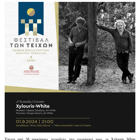
Είσοδος διαχειριστή
Έπειτα από 58 παγκόσμιες περιοδείες στο ενεργητικό τους, οι Xylouris White