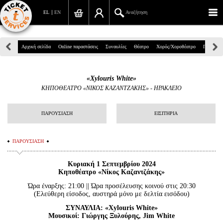
EL
EN
Αναζήτηση
Πανεπιστημίου 39, Αθήνα
Αρχική σελίδα
Online παραστάσεις
Συναυλίες
Θέατρο
Χορός/Χοροθέατρο
Παιδικά
210 7234567
«Xylouris White»
info@ticketservices.gr
ΚΗΠΟΘΕΑΤΡΟ «ΝΙΚΟΣ ΚΑΖΑΝΤΖΑΚΗΣ» - ΗΡΑΚΛΕΙΟ
Αναζήτηση
ΠΑΡΟΥΣΙΑΣΗ
ΕΙΣΙΤΗΡΙΑ
Σύνδεση/Εγγραφή
ΠΑΡΟΥΣΙΑΣΗ
Παραγγελία
Κυριακή 1 Σεπτεμβρίου 2024
Αναζήτηση παραγγελίας
Κηποθέατρο «Νίκος Καζαντζάκης»
Προσωπικά Δεδομένα
Ώρα έναρξης: 21:00 || Ώρα προσέλευσης κοινού στις 20:30
(Ελεύθερη είσοδος, αυστηρά μόνο με δελτία εισόδου)
Πληροφορίες
ΣΥΝΑΥΛΙΑ: «Xylouris White»
Μουσικοί: Γιώργης Ξυλούρης, Jim White