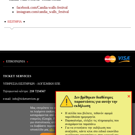
facebook.com/Candia-walls-festival
instagram.com/candia_walls_festival
ΕΙΣΙΤΗΡΙΑ
ΕΠΙΚΟΙΝΩΝΙΑ
TICKET SERVICES
ΥΠΗΡΕΣΙΑ ΕΙΣΙΤΗΡΙΩΝ - ΛΟΓΙΣΜΙΚΗ ΕΠΕ
Τηλεφωνικό κέντρο:
210 7234567
×
Δεν βρέθηκαν διαθέσιμες
e-mail:
info@ticketservices.gr
παραστάσεις για αυτήν την
εκδήλωση
Εκδοτήριο: Πανεπιστημίου 39 (Στοά Πεσμαζόγλου), Αθήνα
Μας επιτρέπετε να αποθηκεύουμε στον φυλλομετρητή σας
τα λεγόμενα cookies; Με αυτόν τον τρόπο θα
Η σελίδα που βλέπετε, πιθανόν αφορά
Ώρες λειτουργίας εκδοτηρίου: Δευ-Παρ: 9πμ-5μμ
καταγράφονται από εμάς και τρίτες συνεργαζόμενες
παρελθούσα ημερομηνία.
εταιρείες (Google, Facebook κτλ) στοιχεία επισκεψιμότητας
Παρακαλούμε, ελέγξτε τις πληροφορίες που
για στατιστικούς αλλά και διαφημιστικούς λόγους. Μπορείτε
αναγράφονται παραπάνω
να διαβάσετε περισσότερα για την χρήση cookies από την
Για να εντοπίσετε την εκδήλωση που
ιστοσελίδα μας
εδώ
.
αναζητάτε, κάντε κλικ στο ειδικό εικονίδιο
αναζήτησης παραστάσεων στην κορυφή της