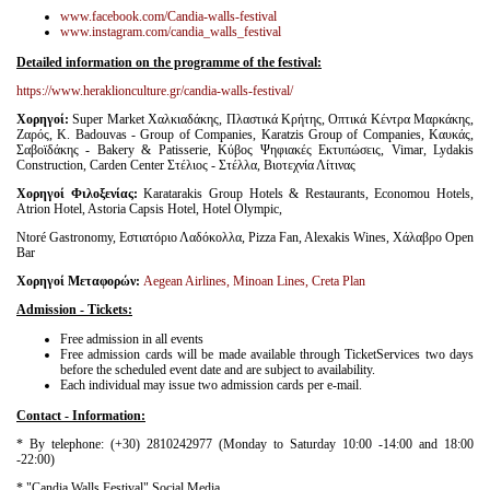
www.facebook.com/Candia-walls-festival
www.instagram.com/candia_walls_festival
Detailed information on the programme of the festival:
https://www.heraklionculture.gr/candia-walls-festival/
Χορηγοί:
Super Market Χαλκιαδάκης, Πλαστικά Κρήτης, Οπτικά Κέντρα Μαρκάκης,
Ζαρός, K. Badouvas - Group of Companies, Karatzis Group of Companies, Καυκάς,
Σαβοϊδάκης - Bakery & Patisserie, Κύβος Ψηφιακές Εκτυπώσεις, Vimar, Lydakis
Construction, Carden Center Στέλιος - Στέλλα, Βιοτεχνία Λίτινας
Χορηγοί
Φιλοξενίας
:
Karatarakis Group Hotels & Restaurants, Economou Hotels,
Atrion Hotel, Astoria Capsis Hotel, Hotel Olympic,
Ntoré Gastronomy, Εστιατόριο Λαδόκολλα, Pizza Fan, Alexakis Wines, Χάλαβρο Open
Bar
Χορηγοί
Μεταφορών
:
Aegean Airlines, Minoan Lines, Creta Plan
Admission -
Tickets:
Free admission in all events
Free admission cards will be made available through TicketServices two days
before the scheduled event date and are subject to availability.
Each individual may issue two admission cards per e-mail.
Contact -
Information:
* By telephone: (+30) 2810242977 (Monday to Saturday 10:00 -14:00 and 18:00
-22:00)
* "Candia Walls Festival" Social Media