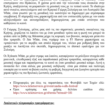
επιστρέφουν στο Ηράκλειο, 8 χρόνια μετά από την τελευταία τους συναυλία στην
Κρήτη, αναζητώντας να μοιραστούν τη μουσική τους με το τοπικό κοινό. Το ιδιαίτερο
αυτό ντουέτο, αποτελούμενο από τον Κρητικό Γιώργη Ξυλούρη και τον Αυστραλό Jim
White, είναι γνωστό για τη μοναδική του ικανότητα να δημιουργεί μια ατμόσφαιρα
υπερβατική. Η σύμπραξή τους χαρακτηρίζεται από τον ενστικτώδη τρόπο με τον οποίο
αλληλεπιδρούν και αυτοσχεδιάζουν, δημιουργώντας μια ενιαία οντότητα που
καθηλώνει το κοινό.
Ο Γιώργης Ξυλούρης, μέλος μιας από τις πιο σημαντικές μουσικές οικογένειες της
Κρήτης, χειρίζεται το λαούτο του με έναν μοναδικό τρόπο και η φωνή του μπορεί να
φτάσει από τα βάθη της θάλασσας μέχρι τις κορυφές των βουνών, ακόμη και μέσα στο
ίδιο τραγούδι. Ο Jim White, ένας ντράμερ που η PJ Harvey χαρακτήρισε ως
«μπαλετικό» για το ακριβές και απαλό άγγιγμά του, πλέκει μια ρυθμική βάση που
μοιάζει να λικνίζεται στο σκοτάδι, δημιουργώντας το ιδανικό εφαλτήριο για τον
Ξυλούρη.
Οι Xylouris White, με μόνο ντραμς και λαούτο, καταφέρνουν να μπλέξουν στοιχεία από
post-rock, ελευθεριακή τζαζ και παραδοσιακά ριζίτικα τραγούδια, καταργώντας κάθε
μουσική νόρμα και παρασύροντας το κοινό σε έναν μοναδικό μουσικό κόσμο. Αυτή η
συναυλία δεν είναι απλώς μια μουσική εκδήλωση· είναι μια σπάνια και πολύτιμη
ευκαιρία για το κοινό να βιώσει εκείνη τη φοβερή, διεγερτική και ζωογόνο εμπειρία που
χαρακτηρίζει τις πιο θρυλικές ζωντανές εμφανίσεις.
Πληροφορίες για όλες τις παραστάσεις του Φεστιβάλ των Τειχών εδώ:
https://www.ticketservices.gr/event/candia-walls-festival/
Όροι κράτησης και χρήσης δελτίου εισόδου εδώ:
https://www.ticketservices.gr/el/terms/?termsid=181
Αναλυτικές πληροφορίες προγράμματος: