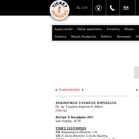
EL
EN
Αρχική σελίδα
Online παραστάσεις
Συναυλίες
Θέατρο
Λυκόφως
Μικρός Κεραμεικός
Εκθέσεις
Προσφορές
Νέ
ΠΛΗΡΟΦΟΡΙΕΣ
ΦΙΛΟΛΟΓΙΚΟΣ ΣΥΛΛΟΓΟΣ ΠΑΡΝΑΣΣΟΣ
Πλ. Αγ. Γεωργίου Καρύτση 8, Αθήνα
(Χάρτης)
Δευτέρα 11 Δεκεμβρίου 2023
ώρα έναρξης: 20.30
ΤΙΜΕΣ ΕΙΣΙΤΗΡΙΩΝ
15€
Διακεκριμενη (Πλατεία: 1-4)
12€
Α' Ζώνη (Πλατεία: 5-15) & Εξώστης