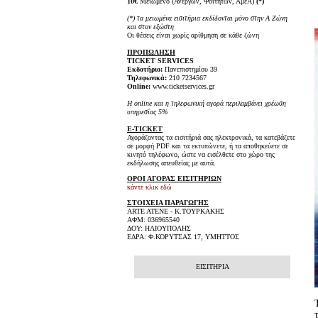
10€
Μειωμένο (Ανέργων, Φοιτητών, ΑμεΑ)
(*)
(*) τα μειωμένα εισιτήρια εκδίδονται μόνο στην Α Ζώνη
και στον εξώστη
Οι θέσεις είναι χωρίς αρίθμηση σε κάθε ζώνη
ΠΡΟΠΩΛΗΣΗ
TICKET SERVICES
Εκδοτήριο:
Πανεπιστημίου 39
Τηλεφωνικά:
210 7234567
Online:
www.ticketservices.gr
H online και η τηλεφωνική αγορά περιλαμβάνει χρέωση
υπηρεσίας 5%
E-TICKET
Αγοράζοντας τα εισιτήριά σας ηλεκτρονικά, τα κατεβάζετε
σε μορφή PDF και τα εκτυπώνετε, ή τα αποθηκεύετε σε
κινητό τηλέφωνο, ώστε να εισέλθετε στο χώρο της
εκδήλωσης απευθείας με αυτά.
ΟΡΟΙ ΑΓΟΡΑΣ ΕΙΣΙΤΗΡΙΩΝ
κάντε κλικ εδώ
ΣΤΟΙΧΕΙΑ ΠΑΡΑΓΩΓΗΣ
ARTE ATENE - Κ.ΤΟΥΡΚΑΚΗΣ
ΑΦΜ: 036965540
ΔΟΥ: ΗΛΙΟΥΠΟΛΗΣ
ΕΔΡΑ: Φ.ΚΟΡΥΤΣΑΣ 17, ΥΜΗΤΤΟΣ
ΕΙΣΙΤΗΡΙΑ