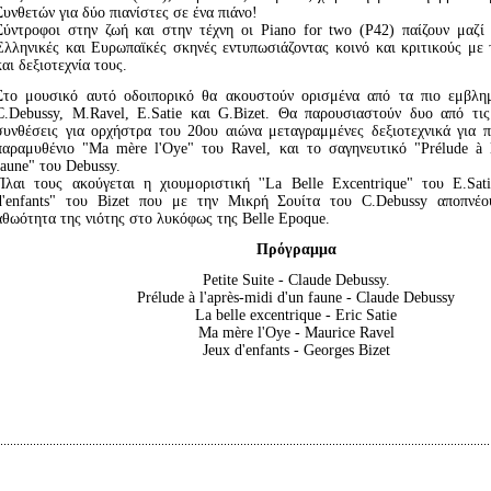
Συνθετών για δύo πιανίστες σε ένα πιάνο!
Σύντροφοι στην ζωή και στην τέχνη οι Piano for two (P42) παίζουν μαζί
Ελληνικές και Ευρωπαϊκές σκηνές εντυπωσιάζοντας κοινό και κριτικούς με
και δεξιοτεχνία τους.
Στο μουσικό αυτό οδοιπορικό θα ακουστούν ορισμένα από τα πιο εμβλη
C.Debussy, M.Ravel, E.Satie και G.Bizet. Θα παρουσιαστούν δυο από τις
συνθέσεις για ορχήστρα του 20ου αιώνα μεταγραμμένες δεξιοτεχνικά για π
παραμυθένιο "Ma mère l'Oye" του Ravel, και το σαγηνευτικό "Prélude à l
faune" του Debussy.
Πλαι τους ακούγεται η χιουμοριστική ''La Belle Excentrique" του Ε.Sati
d'enfants" του Bizet που με την Μικρή Σουίτα του C.Debussy αποπνέ
αθωότητα της νιότης στο λυκόφως της Belle Epoque.
Πρόγραμμα
Petite Suite - Claude Debussy.
Prélude à l'après-midi d'un faune - Claude Debussy
La belle excentrique - Eric Satie
Ma mère l'Oye - Maurice Ravel
Jeux d'enfants - Georges Bizet