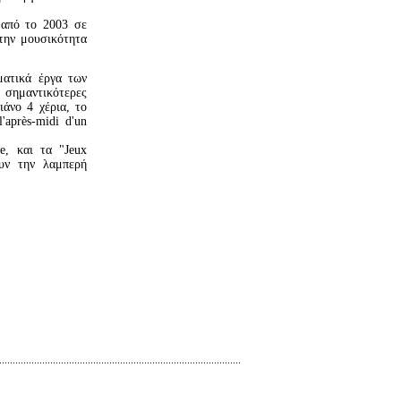
 από το 2003 σε
 την μουσικότητα
ματικά έργα των
 σημαντικότερες
ιάνο 4 χέρια, το
'après-midi d'un
e, και τα "Jeux
ουν την λαμπερή