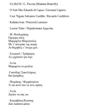
· Un Bel Di / G. Puccini (Madama Butterfly)
· O Sole Mio Eduardo di Capua / Giovanni Capurro
· Core 'Ngrato Salvatore Cardillo / Riccardo Cordiferro
· Kalinka Ivan / Petrovich Larionov
· Loosin Yelav / Παραδοσιακό Αρμενίας
· Μ. Θεοδωράκης
Όμορφη πόλη
Μαργαρίτα Μαγιοπούλα
Με τ' αστεράκι της αυγής
Αν θυμηθείς τ' όνειρο μου
· Σουγιούλ / Τραϊφόρος
Ας ερχόσουν για λίγο
· Αττίκ
Μαραμένα τα γιούλια
·Γιαννίδης/ Σακελλάριος
Θα ξανάρθεις
· Μωράκης / Φερμάνογλου
Τι ναι αυτό που το λένε αγάπη
· Αττίκ
Ζητάτε να σας πω
· Κατριβάνος/Κιούσης
Δύο πράσινα μάτια