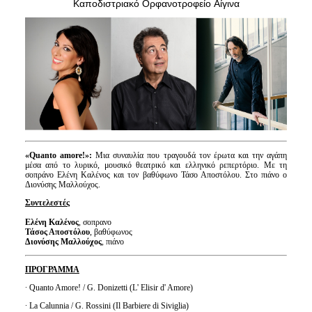
Καποδιστριακό Ορφανοτροφείο
Αίγινα
Είσοδος διαχειριστή
«
Quanto
amore
!»:
Μια συναυλία που τραγουδά τον έρωτα και την αγάπη
μέσα από το λυρικό, μουσικό θεατρικό και ελληνικό ρεπερτόριο. Mε τη
σοπράνο Ελένη Καλένος και τον βαθύφωνο Τάσο Αποστόλου. Στο πιάνο ο
Διονύσης Μαλλούχος.
Συντελεστές
Ελένη Καλένος
, σοπρανο
Τάσος Αποστόλου
, βαθύφωνος
Διονύσης Μαλλούχος
, πιάνο
ΠΡΟΓΡΑΜΜΑ
· Quanto Amore! / G. Donizetti (L' Elisir d' Amore)
· La Calunnia / G. Rossini (Il Barbiere di Siviglia)