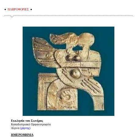
ΠΛΗΡΟΦΟΡΙΕΣ
Εκκλησία του Σωτήρος
Καποδιστριακό Ορφανοτροφείο
Αίγινα
(χάρτης)
ΗΜΕΡΟΜΗΝΙΑ