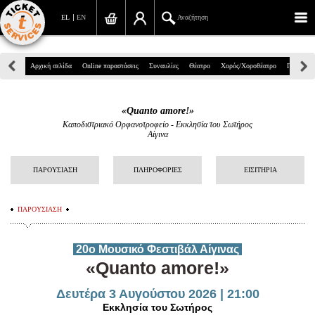
EL
EN
Αναζήτηση
Πανεπιστημίου 39, Αθήνα
Αρχική σελίδα
Online παραστάσεις
Συναυλίες
Θέατρο
Χορός/Χοροθέατρο
Παιδικά
210 7234567
«Quanto amore!»
info@ticketservices.gr
Καποδιστριακό Ορφανοτροφείο - Εκκλησία του Σωτήρος
Αίγινα
Αναζήτηση
ΠΑΡΟΥΣΙΑΣΗ
ΠΛΗΡΟΦΟΡΙΕΣ
ΕΙΣΙΤΗΡΙΑ
Σύνδεση/Εγγραφή
Παραγγελία
ΠΑΡΟΥΣΙΑΣΗ
Αναζήτηση παραγγελίας
20ο Μουσικό Φεστιβάλ Αίγινας
Προσωπικά Δεδομένα
«Quanto amore!»
Πληροφορίες
Δευτέρα 3 Αυγούστου 2026 | 21:00
Εκκλησία του Σωτήρος