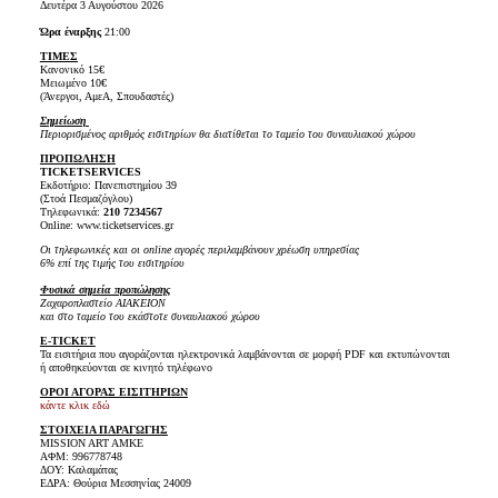
Δευτέρα 3 Αυγούστου 2026
Ώρα έναρξης
21:00
ΤΙΜΕΣ
Κανονικό 15€
Μειωμένο 10€
(Άνεργοι, ΑμεΑ, Σπουδαστές)
Σημείωση
Περιορισμένος αριθμός εισιτηρίων θα διατίθεται το ταμείο του συναυλιακού χώρου
ΠΡΟΠΩΛΗΣΗ
TICKET
SERVICES
Εκδοτήριο: Πανεπιστημίου 39
(Στοά Πεσμαζόγλου)
Τηλεφωνικά:
210 7234567
Online: www.ticketservices.gr
Οι τηλεφωνικές και οι online αγορές περιλαμβάνουν χρέωση υπηρεσίας
6% επί της τιμής του εισιτηρίου
Φυσικά σημεία προπώλησης
Ζαχαροπλαστείο ΑΙΑΚΕΙΟΝ
και στο ταμείο του εκάστοτε συναυλιακού χώρου
E-TICKET
Τα εισιτήρια που αγοράζονται ηλεκτρονικά λαμβάνονται σε μορφή PDF και εκτυπώνονται
ή αποθηκεύονται σε κινητό τηλέφωνο
ΟΡΟΙ ΑΓΟΡΑΣ ΕΙΣΙΤΗΡΙΩΝ
κάντε κλικ εδώ
ΣΤΟΙΧΕΙΑ ΠΑΡΑΓΩΓΗΣ
MISSION ART AMKE
ΑΦΜ: 996778748
ΔΟΥ: Καλαμάτας
ΕΔΡΑ: Θούρια Μεσσηνίας 24009