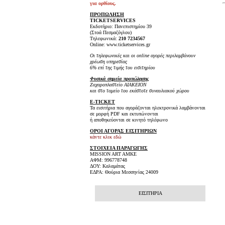
για ορθίους.
ΠΡΟΠΩΛΗΣΗ
TICKET
SERVICES
Εκδοτήριο: Πανεπιστημίου 39
(Στοά Πεσμαζόγλου)
Τηλεφωνικά:
210 7234567
Online: www.ticketservices.gr
Οι τηλεφωνικές και οι online αγορές περιλαμβάνουν
χρέωση υπηρεσίας
6% επί της τιμής του εισιτηρίου
Φυσικά σημεία προπώλησης
Ζαχαροπλαστείο ΑΙΑΚΕΙΟΝ
και στο ταμείο του εκάστοτε συναυλιακού χώρου
E-TICKET
Τα εισιτήρια που αγοράζονται ηλεκτρονικά λαμβάνονται
σε μορφή PDF και εκτυπώνονται
ή αποθηκεύονται σε κινητό τηλέφωνο
ΟΡΟΙ ΑΓΟΡΑΣ ΕΙΣΙΤΗΡΙΩΝ
κάντε κλικ εδώ
ΣΤΟΙΧΕΙΑ ΠΑΡΑΓΩΓΗΣ
MISSION ART AMKE
ΑΦΜ: 996778748
ΔΟΥ: Καλαμάτας
ΕΔΡΑ: Θούρια Μεσσηνίας 24009
ΕΙΣΙΤΗΡΙΑ