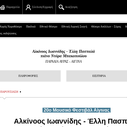
Παραγγελία
Σύνδεση/Εγγραφή
Αναζήτηση
Πανεπιστημίου 39, Αθήνα
Χορός/Χοροθέατρο
Παιδικά
Εθνικό Θέατρο
Εθνική Λυρική Σκηνή
Θέατρο Απόλλων - Σύρος
Κ
ες εκδηλώσεις
210 7234567
info@ticketservices.gr
Αλκίνοος Ιωαννίδης - Έλλη Πασπαλά
πιάνο Ντόρα Μπακοπούλου
Αναζήτηση
ΠΑΡΑΛΙΑ ΑΥΡΑΣ - ΑΙΓΙΝΑ
Σύνδεση/Εγγραφή
ΠΛΗΡΟΦΟΡΙΕΣ
ΕΙΣΙΤΗΡΙΑ
Παραγγελία
ΠΑΡΟΥΣΙΑΣΗ
Αναζήτηση παραγγελίας
Προσωπικά Δεδομένα
20ο Μουσικό Φεστιβάλ Αίγινας
Πληροφορίες
Αλκίνοος Ιωαννίδης - Έλλη Πασ