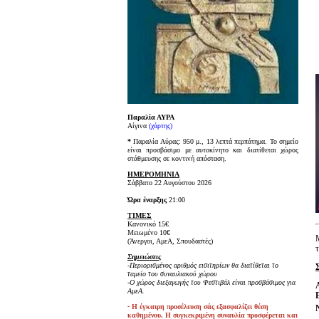
Παραλία ΑΥΡΑ
Αίγινα
(χάρτης)
*
Παραλία Αύρας: 950 μ., 13 λεπτά περπάτημα. Το σημείο
είναι προσβάσιμο με αυτοκίνητο και διατίθεται χώρος
στάθμευσης σε κοντινή απόσταση.
ΗΜΕΡΟΜΗΝΙΑ
Σάββατο 22 Αυγούστου 2026
Ώρα έναρξης
21:00
ΤΙΜΕΣ
Κανονικό 15€
Μειωμένο 10€
(Άνεργοι, ΑμεΑ, Σπουδαστές)
Σημειώσεις
-Περιορισμένος αριθμός εισιτηρίων θα διατίθεται το
ταμείο του συναυλιακού χώρου
-Ο χώρος διεξαγωγής του Φεστιβάλ είναι προσβάσιμος για
ΑμεΑ.
-
Η έγκαιρη προσέλευση σάς εξασφαλίζει θέση
καθημένου. Η συγκεκριμένη συναυλία προσφέρεται και