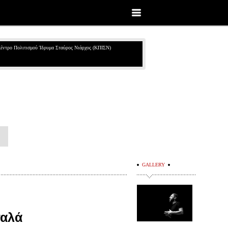
έντρο Πολιτισμού Ίδρυμα Σταύρος Νιάρχος (ΚΠΙΣΝ)
GALLERY
παλά