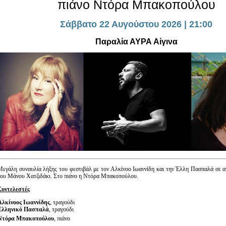
πιάνο Ντόρα Μπακοπούλου
Είσοδος διαχειριστή
Σάββατο 22 Αυγούστου 2026 | 21:00
Παραλία ΑΥΡΑ Αίγινα
Μεγάλη συναυλία λήξης του φεστιβάλ με τον Αλκίνοο Ιωαννίδη και την Έλλη Πασπαλά σε α
του Μάνου Χατζιδάκι. Στο πιάνο η Ντόρα Μπακοπούλου.
Συντελεστές
Αλκίνοος Ιωαννίδης
, τραγούδι
Ελληνικό Πασπαλά
, τραγούδι
Ντόρα Μπακοπούλου
, πιάνο