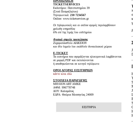
ΠΡΟΠΩΛΗΣΗ
TICKET
SERVICES
Εκδοτήριο: Πανεπιστημίου 39
(Στοά Πεσμαζόγλου)
Τηλεφωνικά:
210 7234567
Online: www.ticketservices.gr
Οι τηλεφωνικές και οι online αγορές περιλαμβάνουν
χρέωση υπηρεσίας
6% επί της τιμής του εισιτηρίου
Φυσικά σημεία προπώλησης
Ζαχαροπλαστείο ΑΙΑΚΕΙΟΝ
και στο ταμείο του εκάστοτε συναυλιακού χώρου
E-TICKET
Τα εισιτήρια που αγοράζονται ηλεκτρονικά λαμβάνονται
σε μορφή PDF και εκτυπώνονται
ή αποθηκεύονται σε κινητό τηλέφωνο
ΟΡΟΙ ΑΓΟΡΑΣ ΕΙΣΙΤΗΡΙΩΝ
κάντε κλικ εδώ
Y
ΣΤΟΙΧΕΙΑ ΠΑΡΑΓΩΓΗΣ
S
MISSION ART AMKE
M
ΑΦΜ: 996778748
ΔΟΥ: Καλαμάτας
L
ΕΔΡΑ: Θούρια Μεσσηνίας 24009
S
G
ΕΙΣΙΤΗΡΙΑ
H