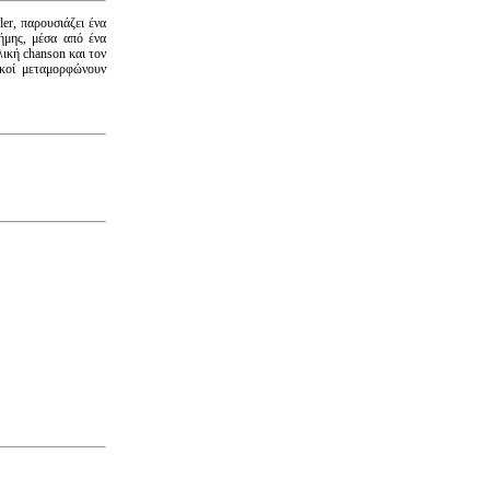
er, παρουσιάζει ένα
ήμης, μέσα από ένα
λική chanson και τον
ικοί μεταμορφώνουν