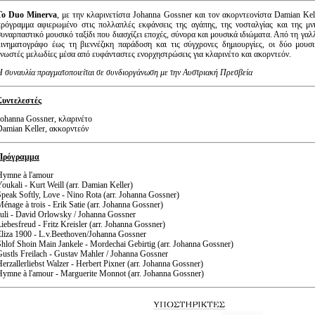
Το
Duo
Minerva
, με την κλαρινετίστα Johanna Gossner και τον ακορντεονίστα Damian Kell
πρόγραμμα αφιερωμένο στις πολλαπλές εκφάνσεις της αγάπης, της νοσταλγίας και της μν
συναρπαστικό μουσικό ταξίδι που διασχίζει εποχές, σύνορα και μουσικά ιδιώματα. Από τη γαλ
κινηματογράφο έως τη βιεννέζικη παράδοση και τις σύγχρονες δημιουργίες, οι δύο μουσ
γνωστές μελωδίες μέσα από ευφάνταστες ενορχηστρώσεις για κλαρινέτο και ακορντεόν.
Η συναυλία πραγματοποιείται σε συνδιοργάνωση με την Αυστριακή Πρεσβεία
Συντελεστές
Johanna Gossner, κλαρινέτο
Damian Keller, ακκορντεόν
Πρόγραμμα
Hymne à l'amour
oukali - Kurt Weill (arr. Damian Keller)
peak Softly, Love - Nino Rota (arr. Johanna Gossner)
énage à trois - Erik Satie (arr. Johanna Gossner)
Juli - David Orlowsky / Johanna Gossner
iebesfreud - Fritz Kreisler (arr. Johanna Gossner)
Eliza 1900 - L.v.Beethoven/Johanna Gossner
hlof Shoin Main Jankele - Mordechai Gebirtig (arr. Johanna Gossner)
ustls Freilach - Gustav Mahler / Johanna Gossner
erzallerliebst Walzer - Herbert Pixner (arr. Johanna Gossner)
Hymne à l'amour - Marguerite Monnot (arr. Johanna Gossner)