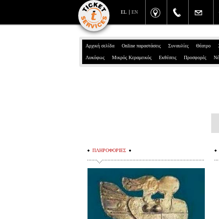
EL
EN
Αρχική σελίδα
Online παραστάσεις
Συναυλίες
Θέατρο
Λυκόφως
Μικρός Κεραμεικός
Εκθέσεις
Προσφορές
Νέ
ΠΛΗΡΟΦΟΡΙΕΣ