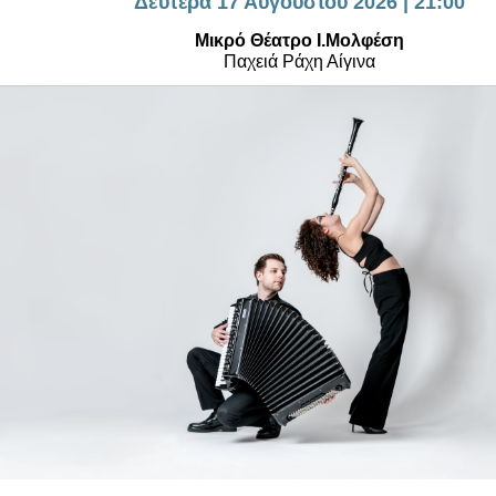
Δευτέρα 17 Αυγούστου 2026 | 21:00
Είσοδος διαχειριστή
Μικρό Θέατρο Ι.Μολφέση
Παχειά Ράχη Αίγινα