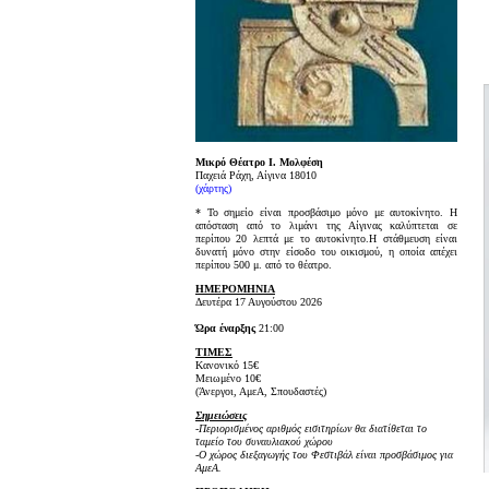
Μικρό Θέατρο Ι. Μολφέση
Παχειά Ράχη, Αίγινα 18010
(χάρτης)
* Το σημείο είναι προσβάσιμο μόνο με αυτοκίνητο. Η
απόσταση από το λιμάνι της Αίγινας καλύπτεται σε
περίπου 20 λεπτά με το αυτοκίνητο.Η στάθμευση είναι
δυνατή μόνο στην είσοδο του οικισμού, η οποία απέχει
περίπου 500 μ. από το θέατρο.
ΗΜΕΡΟΜΗΝΙΑ
Δευτέρα 17 Αυγούστου 2026
Ώρα έναρξης
21:00
ΤΙΜΕΣ
Κανονικό 15€
Μειωμένο 10€
(Άνεργοι, ΑμεΑ, Σπουδαστές)
Σημειώσεις
-Περιορισμένος αριθμός εισιτηρίων θα διατίθεται το
ταμείο του συναυλιακού χώρου
-Ο χώρος διεξαγωγής του Φεστιβάλ είναι προσβάσιμος για
ΑμεΑ.