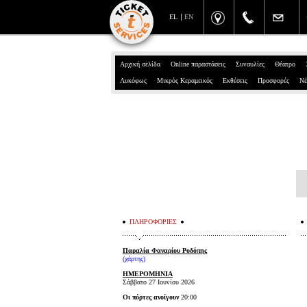
EL
EN
Αρχική σελίδα
Online παραστάσεις
Συναυλίες
Θέατρο
Λυκόφως
Μικρός Κεραμεικός
Εκθέσεις
Προσφορές
Νέ
ΠΛΗΡΟΦΟΡΙΕΣ
Παραλία Φαναρίου Ροδόπης
(
χάρτης
)
ΗΜΕΡΟΜΗΝΙΑ
Σάββατο 27 Ιουνίου 2026
Οι πόρτες ανοίγουν
20:00