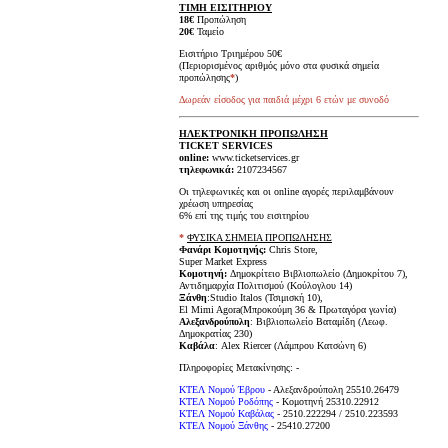
ΤΙΜΗ ΕΙΣΙΤΗΡΙΟΥ
18€
Προπώληση
20€
Ταμείο
Εισιτήριο Τριημέρου 50€
(Περιορισμένος αριθμός μόνο στα φυσικά σημεία
προπώλησης
*
)
Δωρεάν είσοδος για παιδιά μέχρι 6 ετών με συνοδό
ΗΛΕΚΤΡΟΝΙΚΗ ΠΡΟΠΩΛΗΣΗ
TICKET SERVICES
online:
www.ticketservices.gr
τηλεφωνικά:
2107234567
Οι τηλεφωνικές και οι online αγορές περιλαμβάνουν
χρέωση υπηρεσίας
6% επί της τιμής του εισιτηρίου
*
ΦΥΣΙΚΑ ΣΗΜΕΙΑ ΠΡΟΠΩΛΗΣΗΣ
Φανάρι Κομοτηνής:
Chris Store,
Super Market Express
Κομοτηνή:
Δημοκρίτειο Βιβλιοπωλείο (Δημοκρίτου 7),
Αντιδημαρχία Πολιτισμού (Κούλογλου 14)
Ξάνθη
:Studio Italos (Τσιμισκή 10),
Εl Mimi Agora(Μπροκούμη 36 & Πρωταγόρα γωνία)
Αλεξανδρούπολη
: Βιβλιοπωλείο Βαταμίδη (Λεωφ.
Δημοκρατίας 230)
Καβάλα
: Alex Riercer (Λάμπρου Κατσώνη 6)
Πληροφορίες Μετακίνησης: -
ΚΤΕΛ Νομού Έβρου
- Αλεξανδρούπολη 25510.26479
ΚΤΕΛ Νομού Ροδόπης
- Κομοτηνή 25310.22912
ΚΤΕΛ Νομού Καβάλας
- 2510.222294 / 2510.223593
ΚΤΕΛ Νομού Ξάνθης
- 25410.27200