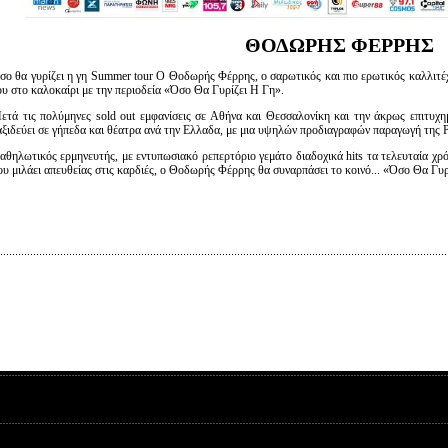
ΘΟΔΩΡΗΣ ΦΕΡΡΗΣ
σο θα γυρίζει η γη Summer tour Ο Θοδωρής Φέρρης, o σαρωτικός και πιο ερωτικός καλλιτέχ
ου στο καλοκαίρι με την περιοδεία «Όσο Θα Γυρίζει Η Γη».
ετά τις πολύμηνες sold out εμφανίσεις σε Αθήνα και Θεσσαλονίκη και την άκρως επιτυχ
αξιδεύει σε γήπεδα και θέατρα ανά την Ελλαδα, με μια υψηλών προδιαγραφών παραγωγή της P
αθηλωτικός ερμηνευτής, με εντυπωσιακό ρεπερτόριο γεμάτο διαδοχικά hits τα τελευταία χρό
ου μιλάει απευθείας στις καρδιές, ο Θοδωρής Φέρρης θα συναρπάσει το κοινό... «Όσο Θα Γυρ