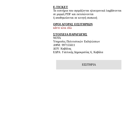
E-TICKET
Τα εισιτήρια που αγοράζονται ηλεκτρονικά λαμβάνονται
σε μορφή PDF και εκτυπώνονται
ή αποθηκεύονται σε κινητή συσκευή
ΟΡΟΙ ΑΓΟΡΑΣ ΕΙΣΙΤΗΡΙΩΝ
κάντε κλικ εδώ
ΣΤΟΙΧΕΙΑ ΠΑΡΑΓΩΓΗΣ
NOTA
Υπηρεσίες Πολιτιστικών Εκδηλώσεων
ΑΦΜ: 997155611
ΔΟΥ: Καβάλας
ΕΔΡΑ: Γαλλικής Δημοκρατίας 6, Καβάλα
ΕΙΣΙΤΗΡΙΑ