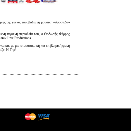
νης της γενιάς του, βάζει τη μουσική «σφραγίδα»
ημένη περσινή περιοδεία του, ο Θοδωρής Φέρρης
anik Live Productions.
νια και με μια ατμοσφαιρική και επιβλητική φωνή
ίζει Η Γη»!