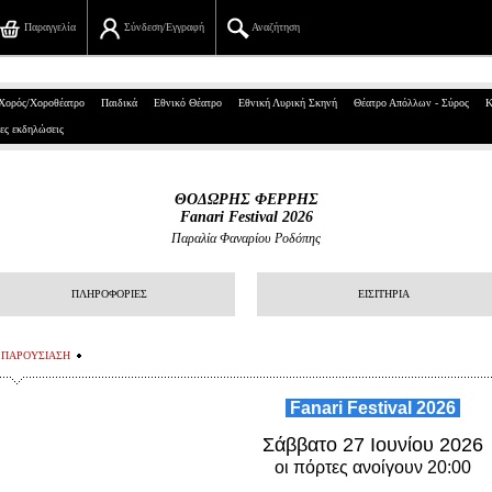
Παραγγελία
Σύνδεση/Εγγραφή
Αναζήτηση
Πανεπιστημίου 39, Αθήνα
Χορός/Χοροθέατρο
Παιδικά
Εθνικό Θέατρο
Εθνική Λυρική Σκηνή
Θέατρο Απόλλων - Σύρος
Κ
ες εκδηλώσεις
210 7234567
info@ticketservices.gr
ΘΟΔΩΡΗΣ ΦΕΡΡΗΣ
Fanari Festival 2026
Αναζήτηση
Παραλία Φαναρίου Ροδόπης
Σύνδεση/Εγγραφή
ΠΛΗΡΟΦΟΡΙΕΣ
ΕΙΣΙΤΗΡΙΑ
Παραγγελία
ΠΑΡΟΥΣΙΑΣΗ
Αναζήτηση παραγγελίας
Fanari Festival 2026
Προσωπικά Δεδομένα
Σάββατο 27 Ιουνίου 2026
Πληροφορίες
οι πόρτες ανοίγουν 20:00