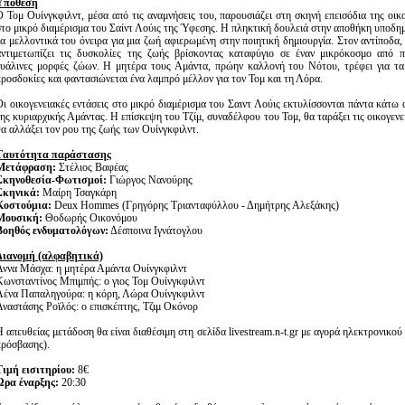
Υπόθεση
Ο Τομ Ουίνγκφιλντ, μέσα από τις αναμνήσεις του, παρουσιάζει στη σκηνή επεισόδια της οικ
στο μικρό διαμέρισμα του Σαίντ Λούις της Ύφεσης. Η πληκτική δουλειά στην αποθήκη υποδημ
τα μελλοντικά του όνειρα για μια ζωή αφιερωμένη στην ποιητική δημιουργία. Στον αντίποδα
αντιμετωπίζει τις δυσκολίες της ζωής βρίσκοντας καταφύγιο σε έναν μικρόκοσμο από π
γυάλινες μορφές ζώων. Η μητέρα τους Αμάντα, πρώην καλλονή του Νότου, τρέφει για τα 
προσδοκίες και φαντασιώνεται ένα λαμπρό μέλλον για τον Τομ και τη Λόρα.
Οι οικογενειακές εντάσεις στο μικρό διαμέρισμα του Σαιντ Λούις εκτυλίσσονται πάντα κάτω
της κυριαρχικής Αμάντας. Η επίσκεψη του Τζίμ, συναδέλφου του Τομ, θα ταράξει τις οικογενε
θα αλλάξει τον ρου της ζωής των Ουίνγκφιλντ.
Tαυτότητα παράστασης
Μετάφραση:
Στέλιος Βαφέας
Σκηνοθεσία-Φωτισμοί:
Γιώργος Νανούρης
Σκηνικά:
Μαίρη Τσαγκάρη
Κοστούμια:
Deux Hommes (Γρηγόρης Τριανταφύλλου - Δημήτρης Αλεξάκης)
Μουσική:
Θοδωρής Οικονόμου
Βοηθός ενδυματολόγων:
Δέσποινα Ιγνάτογλου
Διανομή (αλφαβητικά)
Άννα Μάσχα: η μητέρα Αμάντα Ουίνγκφιλντ
Κωνσταντίνος Μπιμπής: ο γιος Τομ Ουίνγκφιλντ
Λένα Παπαληγούρα: η κόρη, Λώρα Ουίνγκφιλντ
Αναστάσης Ροϊλός: ο επισκέπτης, Τζιμ Οκόνορ
 απευθείας μετάδοση θα είναι διαθέσιμη στη σελίδα livestream.n-t.gr με αγορά ηλεκτρονικού
πρόσβασης).
Τιμή εισιτηρίου:
8€
Ώρα έναρξης:
20:30