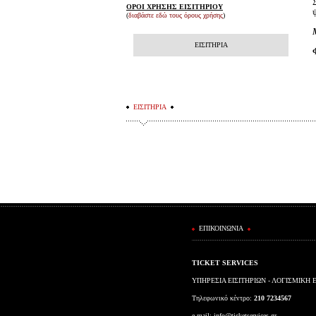
ΟΡΟΙ ΧΡΗΣΗΣ ΕΙΣΙΤΗΡΙΟΥ
(
διαβάστε εδώ τους όρους χρήσης
)
ΕΙΣΙΤΗΡΙΑ
ΕΙΣΙΤΗΡΙΑ
ΕΠΙΚΟΙΝΩΝΙΑ
TICKET SERVICES
ΥΠΗΡΕΣΙΑ ΕΙΣΙΤΗΡΙΩΝ - ΛΟΓΙΣΜΙΚΗ 
Τηλεφωνικό κέντρο:
210 7234567
e-mail:
info@ticketservices.gr