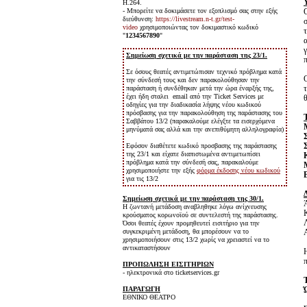
H.264.
- Μπορείτε να δοκιμάσετε τον εξοπλισμό σας στην εξής
διεύθυνση:
https://livestream.n-t.gr/test-
video
χρησιμοποιώντας τον δοκιμαστικό κωδικό
"
1234567890
"
Σημείωση σχετικά με την παράσταση της 23/1.
Σε όσους θεατές αντιμετώπισαν τεχνικό πρόβλημα κατά
την σύνδεσή τους και δεν παρακολούθησαν την
παράσταση ή συνδέθηκαν μετά την ώρα έναρξής της,
έχει ήδη σταλει email από την Ticket Services με
οδηγίες για την διαδικασία λήψης νέου κωδικού
πρόσβασης για την παρακολούθηση της παράστασης του
Σαββάτου 13/2 (παρακαλούμε ελέγξτε τα εισερχόμενα
μηνύματά σας αλλά και την ανεπιθύμητη αλληλογραφία)
Εφόσον διαθέτετε κωδικό προσβασης της παράστασης
της 23/1 και είχατε διαπιστωμένα αντιμετωπίσει
πρόβλημα κατά την σύνδεσή σας, παρακαλούμε
χρησιμοποιήστε την εξής
φόρμα έκδοσης νέου κωδικού
για τις 13/2
Σημείωση σχετικά με την παράσταση της 30/1.
Η ζωντανή μετάδοση αναβληθηκε λόγω ανίχνευσης
κρούσματος κορωνοϊού σε συντελεστή της παράστασης.
Όσοι θεατές έχουν προμηθευτεί εισιτήριο για την
συγκεκριμένη μετάδοση, θα μπορέσουν να το
χρησιμοποιήσουν στις 13/2 χωρίς να χρειαστεί να το
αντικαταστήσουν
Η
ΠΡΟΠΩΛΗΣΗ ΕΙΣΙΤΗΡΙΩΝ
- ηλεκτρονικά στο ticketservices.gr
ΠΑΡΑΓΩΓΗ
ΕΘΝΙΚΟ ΘΕΑΤΡΟ