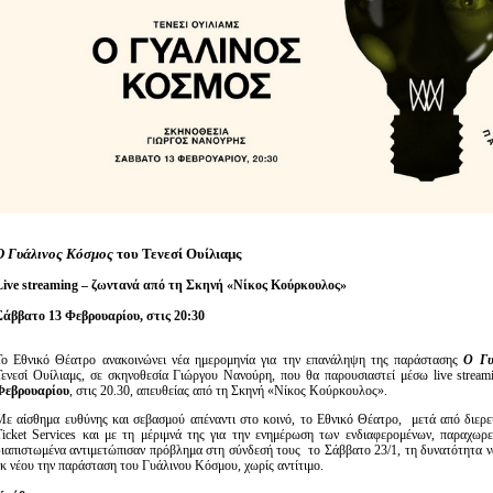
Είσοδος διαχειριστή
O Γυάλινος Κόσμος
του Τενεσί Ουίλιαμς
Live streaming – ζωντανά από τη Σκηνή «Νίκος Κούρκουλος»
Σάββατο 13 Φεβρουαρίου, στις 20:30
Το Εθνικό Θέατρο ανακοινώνει νέα ημερομηνία για την επανάληψη της παράστασης
Ο Γυά
Τενεσί Ουίλιαμς, σε σκηνοθεσία Γιώργου Νανούρη, που θα παρουσιαστεί μέσω live strea
Φεβρουαρίου
, στις 20.30, απευθείας από τη Σκηνή «Νίκος Κούρκουλος».
Με αίσθημα ευθύνης και σεβασμού απέναντι στο κοινό, το Εθνικό Θέατρο, μετά από διερε
Ticket Services και με τη μέριμνά της για την ενημέρωση των ενδιαφερομένων, παραχωρε
διαπιστωμένα αντιμετώπισαν πρόβλημα στη σύνδεσή τους το Σάββατο 23/1, τη δυνατότητα 
εκ νέου την παράσταση του Γυάλινου Κόσμου, χωρίς αντίτιμο.