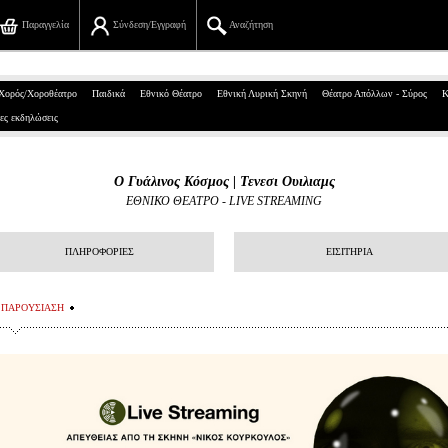
Παραγγελία
Σύνδεση/Εγγραφή
Αναζήτηση
Πανεπιστημίου 39, Αθήνα
Χορός/Χοροθέατρο
Παιδικά
Εθνικό Θέατρο
Εθνική Λυρική Σκηνή
Θέατρο Απόλλων - Σύρος
Κ
ες εκδηλώσεις
210 7234567
info@ticketservices.gr
O Γυάλινος Κόσμος | Τενεσι Ουιλιαμς
ΕΘΝΙΚΟ ΘΕΑΤΡΟ - LIVE STREAMING
Αναζήτηση
Σύνδεση/Εγγραφή
ΠΛΗΡΟΦΟΡΙΕΣ
ΕΙΣΙΤΗΡΙΑ
Παραγγελία
ΠΑΡΟΥΣΙΑΣΗ
Αναζήτηση παραγγελίας
Προσωπικά Δεδομένα
Πληροφορίες