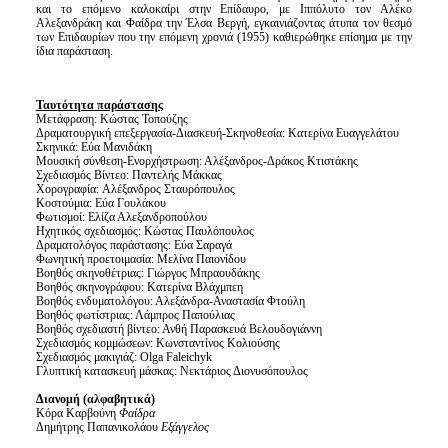
και το επόμενο καλοκαίρι στην Επίδαυρο, με Ιππόλυτο τον Αλέκο
Αλεξανδράκη και Φαίδρα την Έλσα Βεργή, εγκαινιάζοντας άτυπα τον θεσμό
των Επιδαυρίων που την επόμενη χρονιά (1955) καθιερώθηκε επίσημα με την
ίδια παράσταση.
Ταυτότητα παράστασης
Μετάφραση: Κώστας Τοπούζης
Δραματουργική επεξεργασία-Διασκευή-Σκηνοθεσία: Κατερίνα Ευαγγελάτου
Σκηνικά: Eύα Μανιδάκη
Μουσική σύνθεση-Ενορχήστρωση: Αλέξανδρος-Δράκος Κτιστάκης
Σχεδιασμός Βίντεο: Παντελής Μάκκας
Χορογραφία: Aλέξανδρος Σταυρόπουλος
Κοστούμια: Εύα Γουλάκου
Φωτισμοί: Ελίζα Αλεξανδροπούλου
Ηχητικός σχεδιασμός: Κώστας Παυλόπουλος
Δραματολόγος παράστασης: Εύα Σαραγά
Φωνητική προετοιμασία: Μελίνα Παιονίδου
Βοηθός σκηνοθέτριας: Γιώργος Μπραουδάκης
Βοηθός σκηνογράφου: Κατερίνα Βλάχμπεη
Βοηθός ενδυματολόγου: Αλεξάνδρα-Αναστασία Φτούλη
Βοηθός φωτίστριας: Λάμπρος Παπούλιας
Βοηθός σχεδιαστή βίντεο: Ανθή Παρασκευά Βελουδογιάννη
Σχεδιασμός κομμώσεων: Κωνσταντίνος Κολιούσης
Σχεδιασμός μακιγιάζ: Olga Faleichyk
Γλυπτική κατασκευή μάσκας: Νεκτάριος Διονυσόπουλος
Διανομή (αλφαβητικά)
Κόρα Καρβούνη
Φαίδρα
Δημήτρης Παπανικολάου
Εξάγγελος