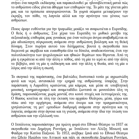
στήνει ένα παιχνίδι εκδίκησης και παρακολουθεί με ηδονοβλεπτική ματιά πώς
το ανθρώπινο είδος γίνεται άθυρμα των επιθυμιών της. Το μάτι της γίνεται μάτι
μας και τα πρόσωπα απογυμνώνονται. Τα γυμνά σώματα μεταφέρουν την
έκρηξη, τον πόθο, τη λαγνεία αλλά και την αγνότητα του γένους των
ανθρώπων.
Ποιος άραγε ευθύνεται για την τραγωδία
; μοιάζει να αναρωτιέται ο Ευριπίδης.
Ο θεός ή ο άνθρωπος; Στα χέρια του Ευριπίδη το μυθικό μοτίβο της
σεξουαλικής επιθυμίας μιας γυναίκας για έναν νεότερο άντρα αναβαθμίζεται σε
μία αδυσώπητη σύγκρουση ανάμεσα στην ανθρώπινη βούληση και τη θεϊκή
δύναμη. Στον πυρήνα αυτού του διλήμματος βουτά η σκηνοθεσία που
διερευνά με ακρίβεια και ευαισθησία όλα τα δίπολα, αναδεικνύοντας έτσι την
πολυπλοκότητα των ψυχολογικών και ηθικών θεμάτων που θίγονται. Από τη
μία η εγκράτεια κι από την άλλη ο πόθος, από τη μία το ιερό κι από την άλλη
το βέβηλο, από τη μία η εκδίκηση και από την άλλη η θυσία, από τη μία ο
λόγος από την άλλη η σιωπή.
Το σκηνικό της παράστασης, ένα βαλτώδες δυστοπικό τοπίο με αγρωστώδη
φυτά και νερό, αντανακλά την ερημιά της ανθρώπινης ύπαρξης. Στην
παράσταση η Αφροδίτη κρατώντας μία κάμερα, και μέσα σε υποβλητική
μουσική, κινηματογραφεί και αναμεταδίδει ζωντανά σε μονοπλάνο όλη τη
δράση, παρουσιάζοντας χωρίς μοντάζ στο κοινό πτυχές και λεπτομέρειές της.
Ο θίασος κινείται σε όλη την έκταση του αρχαίου Θεάτρου, μέσα, γύρω και
πίσω από την ορχήστρα, ανάμεσα στο όνειρο και την πραγματικότητα,
ιχνηλατώντας τη μετ' εμποδίων διαδρομή ανάμεσα στην αγνότητα και τη
λαγνεία, ανάμεσα στην άγνοια και τη γνώση, ανάμεσα στην ίδια την πτώση του
ανθρώπου και την εξιλέωσή του.
Ο Ιππόλυτος παρουσιάστηκε για πρώτη φορά στο Εθνικό Θέατρο το 1937 σε
σκηνοθεσία του Δημήτρη Ροντήρη, με Ιππόλυτο τον Αλέξη Μινωτή και
Φαίδρα την Κατίνα Παξινού. To 1953, ανέβηκε ξανά από το Εθνικό Θέατρο
στο Ωδείο Ηρώδου του Αττικού και πάλι σε σκηνοθεσία Δημήτρη Ροντήρη,