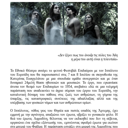
Είσοδος διαχειριστή
«Δεν ξέρει πως του άνοιξα τις πύλες του Άδη
η μέρα του αυτή είναι η τελευταία»
To Εθνικό Θέατρο ανοίγει το φετινό Φεστιβάλ Επιδαύρου με τον Ιππόλυτο
του Ευριπίδη που θα παρουσιαστεί στις 7 και 8 Ιουλίου σε σκηνοθεσία της
Κατερίνας Ευαγγελάτου με μια σπουδαία ομάδα συνεργατών και με έναν
δυναμικό 24μελή θίασο ηθοποιών και μουσικών. Το έργο, που εγκαινίασε
άτυπα τον θεσμό των Επιδαυρίων το 1954, ανεβαίνει εδώ σε μια τολμηρή
παράσταση που αναδεικνύει το άγριο σύμπαν του έργου του Ευριπίδη, την
καταλυτική δύναμη του πάθους στις ζωές των ανθρώπων, τη γύμνια της
ύπαρξης, τις καταστροφικές συνέπειες της αδιαλλαξίας αλλά και της
υπέρβασης των φυσικών νόμων και των ανθρώπινων ορίων.
Ο Ιππόλυτος, νόθος γιος του Θησέα και πιστός οπαδός της Άρτεμης, έχει
εμμονή με την αγνότητα, απαξιώνει τον έρωτα, υβρίζει το γυναικείο φύλο. Η
θεά του έρωτα, Αφροδίτη, θέλοντας να τον εκδικηθεί που δεν τη σέβεται,
οργανώνει ένα σχέδιο εξόντωσής του, εμπνέοντας σφοδρό έρωτα για εκείνον
στη μητριά του Φαίδρα. Η παράσταση εστιάζει στη μορφή της Αφροδίτης που