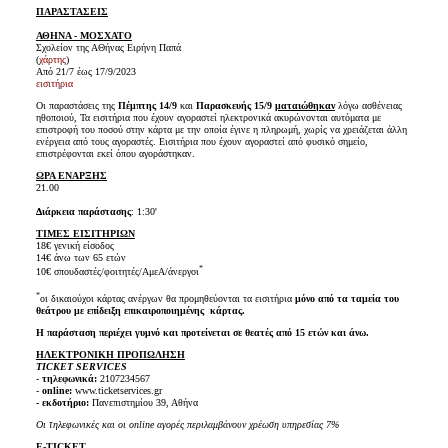
ΠΑΡΑΣΤΑΣΕΙΣ
ΑΘΗΝΑ - ΜΟΣΧΑΤΟ
Σχολείον της ΑΘήνας Ειρήνη Παπά
(
χάρτης
)
Από 21/7 έως 17/9/2023
εισιτήρια
Οι παραστάσεις της
Πέμπτης 14/9
και
Παρασκευής 15/9
ματαιώθηκαν
λόγω ασθένειας
ηθοποιού, Τα εισιτήρια που έχουν αγοραστεί ηλεκτρονικά ακυρώνονται αυτόματα με
επιστροφή του ποσού στην κάρτα με την οποία έγινε η πληρωμή, χωρίς να χρειάζεται άλλη
ενέργεια από τους αγοραστές. Εισιτήρια που έχουν αγοραστεί από φυσικό σημείο,
επιστρέφονται εκεί όπου αγοράστηκαν.
ΩΡΑ ΕΝΑΡΞΗΣ
21.00
Διάρκεια παράστασης
: 1:30'
ΤΙΜΕΣ ΕΙΣΙΤΗΡΙΩΝ
18€ γενική είσοδος
14€ άνω των 65 ετών
*
10€ σπουδαστές/φοιτητές/ΑμεΑ/άνεργοι
*
οι δικαιούχοι κάρτας ανέργων θα προμηθεύονται τα εισιτήρια
μόνο από τα ταμεία του
θεάτρου με επίδειξη επικαιροποιημένης κάρτας.
Η παράσταση περιέχει γυμνό και προτείνεται σε θεατές από 15 ετών και άνω.
ΗΛΕΚΤΡΟΝΙΚΗ ΠΡΟΠΩΛΗΣΗ
TICKET SERVICES
-
τηλεφωνικά:
2107234567
-
online:
www.ticketservices.gr
- εκδοτήριο:
Πανεπιστημίου 39, Αθήνα
Οι τηλεφωνικές και οι online αγορές περιλαμβάνουν χρέωση υπηρεσίας 7%
E-TICKET