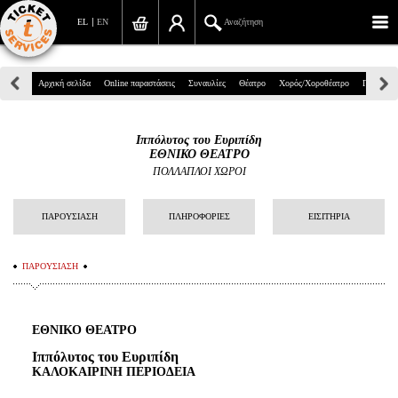
EL
EN
Αναζήτηση
Πανεπιστημίου 39, Αθήνα
Αρχική σελίδα
Online παραστάσεις
Συναυλίες
Θέατρο
Χορός/Χοροθέατρο
Παιδικά
210 7234567
Ιππόλυτος του Ευριπίδη
info@ticketservices.gr
ΕΘΝΙΚΟ ΘΕΑΤΡΟ
ΠΟΛΛΑΠΛΟΙ ΧΩΡΟΙ
Αναζήτηση
ΠΑΡΟΥΣΙΑΣΗ
ΠΛΗΡΟΦΟΡΙΕΣ
ΕΙΣΙΤΗΡΙΑ
Σύνδεση/Εγγραφή
Παραγγελία
ΠΑΡΟΥΣΙΑΣΗ
Αναζήτηση παραγγελίας
ΕΘΝΙΚΟ ΘΕΑΤΡΟ
Προσωπικά Δεδομένα
Ιππόλυτος
του Ευριπίδη
Πληροφορίες
ΚΑΛΟΚΑΙΡΙΝΗ ΠΕΡΙΟΔΕΙΑ