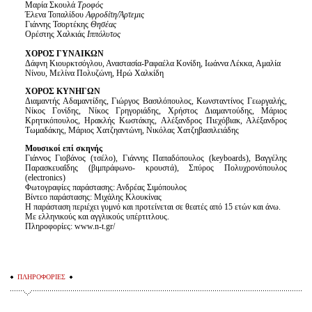
Μαρία Σκουλά
Τροφός
Έλενα Τοπαλίδου
Αφροδίτη/Άρτεμις
Γιάννης Τσορτέκης
Θησέας
Ορέστης Χαλκιάς
Ιππόλυτος
ΧΟΡΟΣ ΓΥΝΑΙΚΩΝ
Δάφνη Κιουρκτσόγλου, Αναστασία-Ραφαέλα Κονίδη, Ιωάννα Λέκκα, Αμαλία
Νίνου, Μελίνα Πολυζώνη, Ηρώ Χαλκίδη
ΧΟΡΟΣ ΚΥΝΗΓΩΝ
Διαμαντής Αδαμαντίδης, Γιώργος Βασιλόπουλος, Κωνσταντίνος Γεωργαλής,
Νίκος Γονίδης, Νίκος Γρηγοριάδης, Χρήστος Διαμαντούδης, Μάριος
Κρητικόπουλος, Ηρακλής Κωστάκης, Αλέξανδρος Πιεχόβιακ, Αλέξανδρος
Τωμαδάκης, Μάριος Χατζηαντώνη, Νικόλας Χατζηβασιλειάδης
Μουσικοί επί σκηνής
Γιάννος Γιοβάνος (τσέλο), Γιάννης Παπαδόπουλος (keyboards), Βαγγέλης
Παρασκευαΐδης (βιμπράφωνο- κρουστά), Σπύρος Πολυχρονόπουλος
(electronics)
Φωτογραφίες παράστασης: Ανδρέας Σιμόπουλος
Βίντεο παράστασης: Μιχάλης Κλουκίνας
Η παράσταση περιέχει γυμνό και προτείνεται σε θεατές από 15 ετών και άνω.
Με ελληνικούς και αγγλικούς υπέρτιτλους.
Πληροφορίες: www.n-t.gr/
ΠΛΗΡΟΦΟΡΙΕΣ