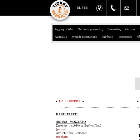
EL
EN
Αρχική σελίδα
Online παραστάσεις
Συναυλίες
Θέατρο
Λυκόφως
Μικρός Κεραμεικός
Εκθέσεις
Προσφορές
Νέ
ΠΛΗΡΟΦΟΡΙΕΣ
ΠΑΡΑΣΤΑΣΕΙΣ
ΑΘΗΝΑ - ΜΟΣΧΑΤΟ
Σχολείον της ΑΘήνας Ειρήνη Παπά
(
χάρτης
)
Από 21/7 έως 17/9/2023
εισιτήρια