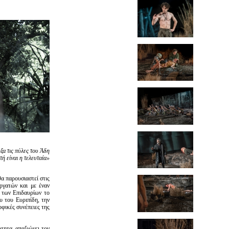
ξα τις πύλες του Άδη
τή είναι η τελευταία»
α παρουσιαστεί στις
ργατών και με έναν
 των Επιδαυρίων το
υ του Ευριπίδη, την
φικές συνέπειες της
τητα, απαξιώνει τον