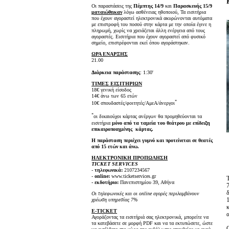
Οι παραστάσεις της
Πέμπτης 14/9
και
Παρασκευής 15/9
ματαιώθηκαν
λόγω ασθένειας ηθοποιού, Τα εισιτήρια
που έχουν αγοραστεί ηλεκτρονικά ακυρώνονται αυτόματα
με επιστροφή του ποσού στην κάρτα με την οποία έγινε η
πληρωμή, χωρίς να χρειάζεται άλλη ενέργεια από τους
αγοραστές. Εισιτήρια που έχουν αγοραστεί από φυσικό
σημείο, επιστρέφονται εκεί όπου αγοράστηκαν.
ΩΡΑ ΕΝΑΡΞΗΣ
21.00
Διάρκεια παράστασης
: 1:30'
ΤΙΜΕΣ ΕΙΣΙΤΗΡΙΩΝ
18€ γενική είσοδος
14€ άνω των 65 ετών
*
10€ σπουδαστές/φοιτητές/ΑμεΑ/άνεργοι
*
οι δικαιούχοι κάρτας ανέργων θα προμηθεύονται τα
εισιτήρια
μόνο από τα ταμεία του θεάτρου με επίδειξη
επικαιροποιημένης κάρτας.
Η παράσταση περιέχει γυμνό και προτείνεται σε θεατές
από 15 ετών και άνω.
ΗΛΕΚΤΡΟΝΙΚΗ ΠΡΟΠΩΛΗΣΗ
TICKET SERVICES
-
τηλεφωνικά:
2107234567
-
online:
www.ticketservices.gr
- εκδοτήριο:
Πανεπιστημίου 39, Αθήνα
Οι τηλεφωνικές και οι online αγορές περιλαμβάνουν
χρέωση υπηρεσίας 7%
E-TICKET
Αγοράζοντας τα εισιτήριά σας ηλεκτρονικά, μπορείτε να
τα κατεβάσετε σε μορφή PDF και να τα εκτυπώσετε, ώστε