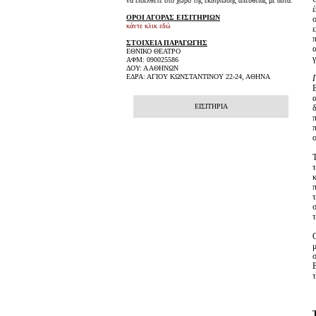
να εισέλθετε στο χώρο της εκδήλωσης απευθείας με αυτά.
ΟΡΟΙ ΑΓΟΡΑΣ ΕΙΣΙΤΗΡΙΩΝ
κάντε κλικ εδώ
ΣΤΟΙΧΕΙΑ ΠΑΡΑΓΩΓΗΣ
ΕΘΝΙΚΟ ΘΕΑΤΡΟ
ΑΦΜ: 090025586
ΔΟΥ: Α ΑΘΗΝΩΝ
ΕΔΡΑ: ΑΓΙΟΥ ΚΩΝΣΤΑΝΤΙΝΟΥ 22-24, ΑΘΗΝΑ
ΕΙΣΙΤΗΡΙΑ
π