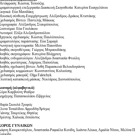
Μετάφραση: Κώστας Τοπούζης
Δραματουργική επεξεργασία-Διασκευή-Σκηνοθεσία: Κατερίνα Ευαγγελάτου
Σκηνικά: Eύα Μανιδάκη
Μουσική σύνθεση-Ενορχήστρωση: Αλέξανδρος-Δράκος Κτιστάκης
Σχεδιασμός Βίντεο: Παντελής Μάκκας
Χορογραφία: Aλέξανδρος Σταυρόπουλος
Κοστούμια: Εύα Γουλάκου
Φωτισμοί: Ελίζα Αλεξανδροπούλου
Ηχητικός σχεδιασμός: Κώστας Παυλόπουλος
Δραματολόγος παράστασης: Εύα Σαραγά
Φωνητική προετοιμασία: Μελίνα Παιονίδου
Βοηθός σκηνοθέτριας: Γιώργος Μπραουδάκης
Βοηθός σκηνογράφου: Κατερίνα Βλάχμπεη
Βοηθός ενδυματολόγου: Αλεξάνδρα-Αναστασία Φτούλη
Βοηθός φωτίστριας: Λάμπρος Παπούλιας
Βοηθός σχεδιαστή βίντεο: Ανθή Παρασκευά Βελουδογιάννη
Σχεδιασμός κομμώσεων: Κωνσταντίνος Κολιούσης
Σχεδιασμός μακιγιάζ: Olga Faleichyk
Γλυπτική κατασκευή μάσκας: Νεκτάριος Διονυσόπουλος
Διανομή (αλφαβητικά)
Κόρα Καρβούνη
Φαίδρα
Δημήτρης Παπανικολάου
Εξάγγελος
Μαρία Σκουλά
Τροφός
Έλενα Τοπαλίδου
Αφροδίτη/Άρτεμις
Γιάννης Τσορτέκης
Θησέας
Ορέστης Χαλκιάς
Ιππόλυτος
ΧΟΡΟΣ ΓΥΝΑΙΚΩΝ
Δάφνη Κιουρκτσόγλου, Αναστασία-Ραφαέλα Κονίδη, Ιωάννα Λέκκα, Αμαλία Νίνου, Μελίνα 
Χαλκίδη