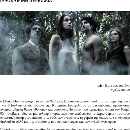
ΚΑΛΟΚΑΙΡΙΝΗ ΠΕΡΙΟΔΕΙΑ
Είσοδος διαχειριστή
«Δεν ξέρει πως του άνοι
η μέρα του αυ
To Εθνικό Θέατρο ανοίγει το φετινό Φεστιβάλ Επιδαύρου με τον Ιππόλυτο του Ευριπίδη που θ
7 και 8 Ιουλίου σε σκηνοθεσία της Κατερίνας Ευαγγελάτου με μια σπουδαία ομάδα συνε
δυναμικό 24μελή θίασο ηθοποιών και μουσικών. Το έργο, που εγκαινίασε άτυπα τον θεσμό
1954, ανεβαίνει εδώ σε μια τολμηρή παράσταση που αναδεικνύει το άγριο σύμπαν του έργο
καταλυτική δύναμη του πάθους στις ζωές των ανθρώπων, τη γύμνια της ύπαρξης, τις καταστρο
αδιαλλαξίας αλλά και της υπέρβασης των φυσικών νόμων και των ανθρώπινων ορίων.
Ο Ιππόλυτος, νόθος γιος του Θησέα και πιστός οπαδός της Άρτεμης, έχει εμμονή με την αγνό