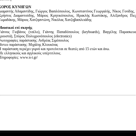
ΧΟΡΟΣ ΚΥΝΗΓΩΝ
Διαμαντής Αδαμαντίδης, Γιώργος Βασιλόπουλος, Κωνσταντίνος Γεωργαλής, Νίκος Γονίδης, 
Χρήστος Διαμαντούδης, Μάριος Κρητικόπουλος, Ηρακλής Κωστάκης, Αλέξανδρος Πιεχ
Τωμαδάκης, Μάριος Χατζηαντώνη, Νικόλας Χατζηβασιλειάδης
Μουσικοί επί σκηνής
Γιάννος Γιοβάνος (τσέλο), Γιάννης Παπαδόπουλος (keyboards), Βαγγέλης Παρασκευα
κρουστά), Σπύρος Πολυχρονόπουλος (electronics)
Φωτογραφίες παράστασης: Ανδρέας Σιμόπουλος
Βίντεο παράστασης: Μιχάλης Κλουκίνας
Η παράσταση περιέχει γυμνό και προτείνεται σε θεατές από 15 ετών και άνω.
Με ελληνικούς και αγγλικούς υπέρτιτλους.
Πληροφορίες: www.n-t.gr/