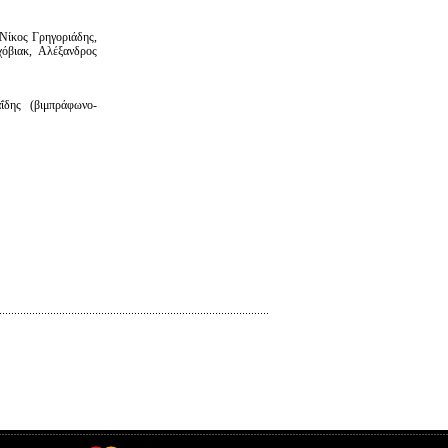
Νίκος Γρηγοριάδης,
όβιακ, Αλέξανδρος
ΐδης (βιμπράφωνο-