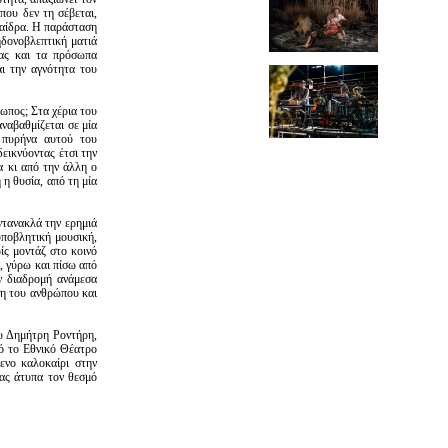
που δεν τη σέβεται,
Φαίδρα. Η παράσταση
ηδονοβλεπτική ματιά
μας και τα πρόσωπα
ι την αγνότητα του
ρωπος; Στα χέρια του
αναβαθμίζεται σε μία
 πυρήνα αυτού του
δεικνύοντας έτσι την
α κι από την άλλη ο
 η θυσία, από τη μία
ντανακλά την ερημιά
υποβλητική μουσική,
ίς μοντάζ στο κοινό
α, γύρω και πίσω από
ων διαδρομή ανάμεσα
ώση του ανθρώπου και
υ Δημήτρη Ροντήρη,
ό το Εθνικό Θέατρο
ενο καλοκαίρι στην
ας άτυπα τον θεσμό