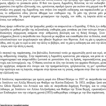
έρωτα, υβρίζει το γυναικείο φύλο. Η θεά του έρωτα, Αφροδίτη, θέλοντας να τον εκδικηθεί 
οργανώνει ένα σχέδιο εξόντωσής του, εμπνέοντας σφοδρό έρωτα για εκείνον στη μητριά του 
εστιάζει στη μορφή της Αφροδίτης που στήνει ένα παιχνίδι εκδίκησης και παρακολουθεί με 
πώς το ανθρώπινο είδος γίνεται άθυρμα των επιθυμιών της. Το μάτι της γίνεται μάτι 
απογυμνώνονται. Τα γυμνά σώματα μεταφέρουν την έκρηξη, τον πόθο, τη λαγνεία αλλά κα
γένους των ανθρώπων.
Ποιος άραγε ευθύνεται για την τραγωδία
; μοιάζει να αναρωτιέται ο Ευριπίδης. Ο θεός ή ο άνθ
Ευριπίδη το μυθικό μοτίβο της σεξουαλικής επιθυμίας μιας γυναίκας για έναν νεότερο άντρα 
αδυσώπητη σύγκρουση ανάμεσα στην ανθρώπινη βούληση και τη θεϊκή δύναμη. Στον
διλήμματος βουτά η σκηνοθεσία που διερευνά με ακρίβεια και ευαισθησία όλα τα δίπολα, ανα
πολυπλοκότητα των ψυχολογικών και ηθικών θεμάτων που θίγονται. Από τη μία η εγκράτει
όθος, από τη μία το ιερό κι από την άλλη το βέβηλο, από τη μία η εκδίκηση και από την άλλη
ο λόγος από την άλλη η σιωπή.
Το σκηνικό της παράστασης, ένα βαλτώδες δυστοπικό τοπίο με αγρωστώδη φυτά και νερό, α
της ανθρώπινης ύπαρξης. Στην παράσταση η Αφροδίτη κρατώντας μία κάμερα, και μέσα σε 
κινηματογραφεί και αναμεταδίδει ζωντανά σε μονοπλάνο όλη τη δράση, παρουσιάζοντας χωρ
πτυχές και λεπτομέρειές της. Ο θίασος κινείται σε όλη την έκταση του αρχαίου Θεάτρου, μέσ
την ορχήστρα, ανάμεσα στο όνειρο και την πραγματικότητα, ιχνηλατώντας τη μετ' εμποδί
στην αγνότητα και τη λαγνεία, ανάμεσα στην άγνοια και τη γνώση, ανάμεσα στην ίδια την πτ
την εξιλέωσή του.
Ο Ιππόλυτος παρουσιάστηκε για πρώτη φορά στο Εθνικό Θέατρο το 1937 σε σκηνοθεσία το
με Ιππόλυτο τον Αλέξη Μινωτή και Φαίδρα την Κατίνα Παξινού. To 1953, ανέβηκε ξανά απ
στο Ωδείο Ηρώδου του Αττικού και πάλι σε σκηνοθεσία Δημήτρη Ροντήρη, και το επόμ
Επίδαυρο, με Ιππόλυτο τον Αλέκο Αλεξανδράκη και Φαίδρα την Έλσα Βεργή, εγκαινιάζοντ
των Επιδαυρίων που την επόμενη χρονιά (1955) καθιερώθηκε επίσημα με την ίδια παράσταση.
Ταυτότητα παράστασης