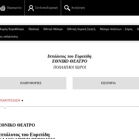
Παραγγελία
Σύνδεση/Εγγραφή
Αναζήτηση
Πανεπιστημίου 39, Αθήνα
Χορός/Χοροθέατρο
Παιδικά
Εθνικό Θέατρο
Εθνική Λυρική Σκηνή
Θέατρο Απόλλων - Σύρος
Κ
ες εκδηλώσεις
210 7234567
info@ticketservices.gr
Ιππόλυτος του Ευριπίδη
ΕΘΝΙΚΟ ΘΕΑΤΡΟ
Αναζήτηση
ΠΟΛΛΑΠΛΟΙ ΧΩΡΟΙ
Σύνδεση/Εγγραφή
ΠΛΗΡΟΦΟΡΙΕΣ
ΕΙΣΙΤΗΡΙΑ
Παραγγελία
ΠΑΡΟΥΣΙΑΣΗ
Αναζήτηση παραγγελίας
Προσωπικά Δεδομένα
ΕΘΝΙΚΟ ΘΕΑΤΡΟ
Πληροφορίες
Ιππόλυτος
του Ευριπίδη