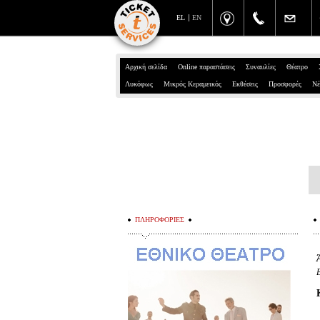
EL
EN
Αρχική σελίδα
Online παραστάσεις
Συναυλίες
Θέατρο
Λυκόφως
Μικρός Κεραμεικός
Εκθέσεις
Προσφορές
Νέ
ΠΛΗΡΟΦΟΡΙΕΣ