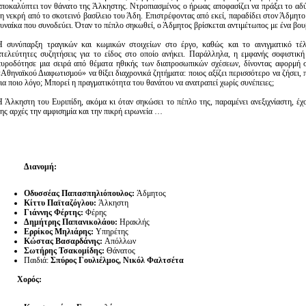
αποκαλύπτει τον θάνατο της Άλκηστης. Ντροπιασμένος ο ήρωας αποφασίζει να πράξει το αδύ
τη νεκρή από το σκοτεινό βασίλειο του Άδη. Επιστρέφοντας από εκεί, παραδίδει στον Άδμητ
γυναίκα που συνοδεύει. Όταν το πέπλο σηκωθεί, ο Άδμητος βρίσκεται αντιμέτωπος με ένα βου
Η συνύπαρξη τραγικών και κωμικών στοιχείων στο έργο, καθώς και το αινιγματικό τέ
ατελεύτητες συζητήσεις για το είδος στο οποίο ανήκει. Παράλληλα, η εμφανής σοφιστική
πυροδότησε μια σειρά από θέματα ηθικής των διαπροσωπικών σχέσεων, δίνοντας αφορμή 
Αθηναϊκού Διαφωτισμού» να θίξει διαχρονικά ζητήματα: ποιος αξίζει περισσότερο να ζήσει, π
για ποιο λόγο; Μπορεί η πραγματικότητα του θανάτου να ανατραπεί χωρίς συνέπειες;
Η Άλκηστη του Ευριπίδη, ακόμα κι όταν σηκώσει το πέπλο της, παραμένει ανεξιχνίαστη, έχ
της αρχές την αμφισημία και την πικρή ειρωνεία …
Διανομή:
Οδυσσέας Παπασπηλιόπουλος:
Άδμητος
Κίττυ Παϊταζόγλου:
Άλκηστη
Γιάννης Φέρτης:
Φέρης
Δημήτρης Παπανικολάου:
Ηρακλής
Ερρίκος Μηλιάρης:
Υπηρέτης
Κώστας Βασαρδάνης:
Απόλλων
Σωτήρης Τσακομίδης:
Θάνατος
Παιδιά:
Σπύρος Γουλιέλμος, Νικόλ Φαλτσέτα
Χορός: