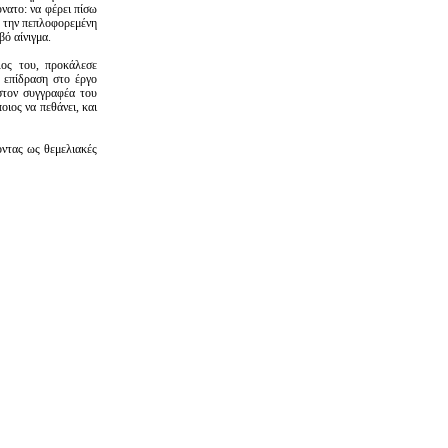
νατο: να φέρει πίσω
ο την πεπλοφορεμένη
βό αίνιγμα.
λος του, προκάλεσε
 επίδραση στο έργο
στον συγγραφέα του
οιος να πεθάνει, και
οντας ως θεμελιακές