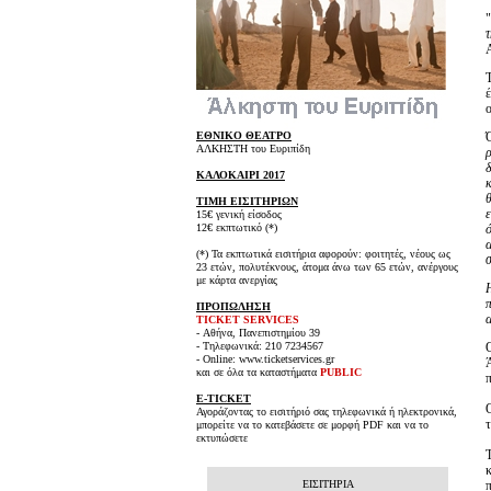
τ
ΕΘΝΙΚΟ ΘΕΑΤΡΟ
ΑΛΚΗΣΤΗ του Ευριπίδη
δ
ΚΑΛΟΚΑΙΡΙ 2017
ΤΙΜΗ ΕΙΣΙΤΗΡΙΩΝ
15€ γενική είσοδος
12€ εκπτωτικό (*)
(*) Τα εκπτωτικά εισιτήρια αφορούν: φοιτητές, νέους ως
σ
23 ετών, πολυτέκνους, άτομα άνω των 65 ετών, ανέργους
με κάρτα ανεργίας
ΠΡΟΠΩΛΗΣΗ
TICKET SERVICES
- Αθήνα, Πανεπιστημίου 39
- Τηλεφωνικά: 210 7234567
- Online: www.ticketservices.gr
και σε όλα τα καταστήματα
PUBLIC
E-TICKET
Αγοράζοντας το εισιτήριό σας τηλεφωνικά ή ηλεκτρονικά,
τ
μπορείτε να το κατεβάσετε σε μορφή PDF και να το
εκτυπώσετε
ΕΙΣΙΤΗΡΙΑ