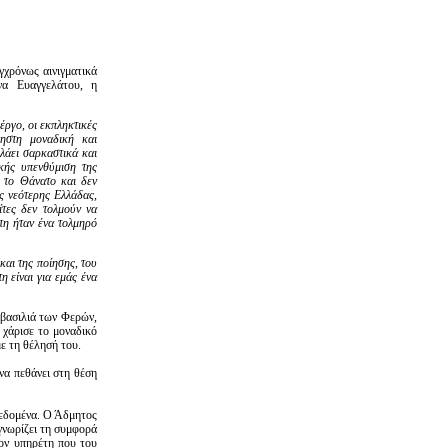
γχρόνως αινιγματικά
να Ευαγγελάτου, η
έργο, οι εκπληκτικές
κηστη μοναδική και
ελάει σαρκαστικά και
ρκής υπενθύμιση της
ό το Θάνατο και δεν
ς νεότερης Ελλάδας,
ίτες δεν τολμούν να
τη ήταν ένα τολμηρό
και της ποίησης, του
 είναι για εμάς ένα
 βασιλιά των Φερών,
 χάρισε το μοναδικό
με τη θέλησή του.
να πεθάνει στη θέση
δεδομένα. Ο Άδμητος
 γνωρίζει τη συμφορά
τον υπηρέτη που του