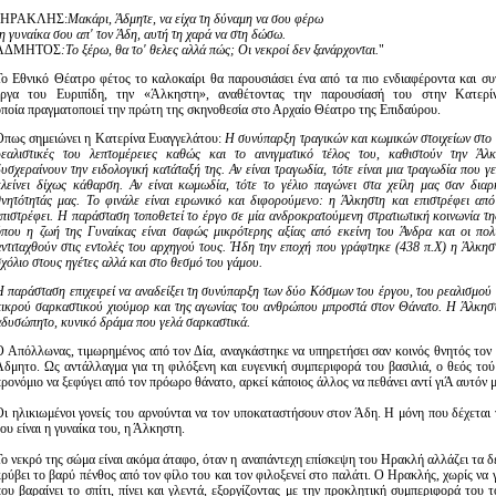
Είσοδος διαχειριστή
"ΗΡΑΚΛΗΣ:
Μακάρι, Άδμητε, να είχα τη δύναμη να σου φέρω
η γυναίκα σου απ' τον Άδη, αυτή τη χαρά να στη δώσω.
ΑΔΜΗΤΟΣ
:Το ξέρω, θα το' θελες αλλά πώς; Οι νεκροί δεν ξανάρχονται.
"
Το Εθνικό Θέατρο φέτος το καλοκαίρι θα παρουσιάσει ένα από τα πιο ενδιαφέροντα και συ
έργα του Ευριπίδη, την «Άλκηστη», αναθέτοντας την παρουσίασή του στην Κατερί
οποία πραγματοποιεί την πρώτη της σκηνοθεσία στο Αρχαίο Θέατρο της Επιδαύρου.
Όπως σημειώνει η Κατερίνα Ευαγγελάτου:
Η συνύπαρξη τραγικών και κωμικών στοιχείων στο 
ρεαλιστικές του λεπτομέρειες καθώς και το αινιγματικό τέλος του, καθιστούν την Άλ
υσχεραίνουν την ειδολογική κατάταξή της. Αν είναι τραγωδία, τότε είναι μια τραγωδία που γ
κλείνει δίχως κάθαρση. Αν είναι κωμωδία, τότε το γέλιο παγώνει στα χείλη μας σαν δια
θνητότητάς μας. Το φινάλε είναι ειρωνικό και διφορούμενο: η Άλκηστη και επιστρέφει απ
επιστρέφει. Η παράσταση τοποθετεί το έργο σε μία ανδροκρατούμενη στρατιωτική κοινωνία τη
όπου η ζωή της Γυναίκας είναι σαφώς μικρότερης αξίας από εκείνη του Άνδρα και οι πολ
αντιταχθούν στις εντολές του αρχηγού τους. Ήδη την εποχή που γράφτηκε (438 π.Χ) η Άλκησ
χόλιο στους ηγέτες αλλά και στο θεσμό του γάμου.
Η παράσταση επιχειρεί να αναδείξει τη συνύπαρξη των δύο Κόσμων του έργου, του ρεαλισμού 
πικρού σαρκαστικού χιούμορ και της αγωνίας του ανθρώπου μπροστά στον Θάνατο. Η Άλκηστη
αδυσώπητο, κυνικό δράμα που γελά σαρκαστικά.
Ο Απόλλωνας, τιμωρημένος από τον Δία, αναγκάστηκε να υπηρετήσει σαν κοινός θνητός τον
Άδμητο. Ως αντάλλαγμα για τη φιλόξενη και ευγενική συμπεριφορά του βασιλιά, ο θεός τού
προνόμιο να ξεφύγει από τον πρόωρο θάνατο, αρκεί κάποιος άλλος να πεθάνει αντί γιΆ αυτόν 
Οι ηλικιωμένοι γονείς του αρνούνται να τον υποκαταστήσουν στον Άδη. Η μόνη που δέχεται 
ου είναι η γυναίκα του, η Άλκηστη.
Το νεκρό της σώμα είναι ακόμα άταφο, όταν η αναπάντεχη επίσκεψη του Ηρακλή αλλάζει τα 
κρύβει το βαρύ πένθος από τον φίλο του και τον φιλοξενεί στο παλάτι. Ο Ηρακλής, χωρίς να
που βαραίνει το σπίτι, πίνει και γλεντά, εξοργίζοντας με την προκλητική συμπεριφορά του 