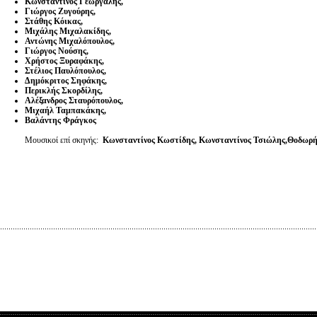
Κωνσταντίνος Γεωργαλής,
Γιώργος Ζυγούρης,
Στάθης Κόικας,
Μιχάλης Μιχαλακίδης,
Αντώνης Μιχαλόπουλος,
Γιώργος Νούσης,
Χρήστος Ξυραφάκης,
Στέλιος Παυλόπουλος,
Δημόκριτος Σηφάκης,
Περικλής Σκορδίλης,
Αλέξανδρος Σταυρόπουλος,
Μιχαήλ Ταμπακάκης,
Βαλάντης Φράγκος
Μουσικοί επί σκηνής:
Κωνσταντίνος Κωστίδης, Κωνσταντίνος Τσιώλης,Θοδωρή