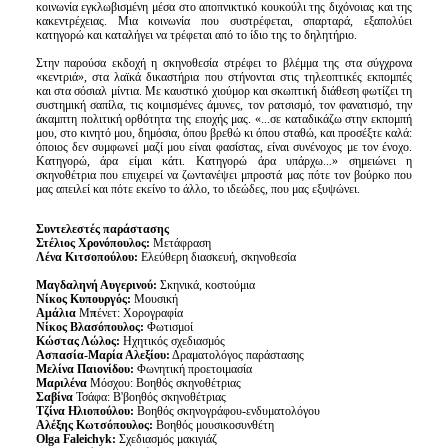
κοινωνία εγκλωβισμένη μέσα στο αποπνικτικό κουκούλι της διχόνοιας και της
κακεντρέχειας. Μια κοινωνία που συστρέφεται, σπαρταρά, εξαπολύει
κατηγορώ και καταλήγει να τρέφεται από το ίδιο της το δηλητήριο.
Στην παρούσα εκδοχή η σκηνοθεσία στρέφει το βλέμμα της στα σύγχρονα
«κεντριά», στα λαϊκά δικαστήρια που στήνονται στις τηλεοπτικές εκπομπές
και στα σόσιαλ μίντια. Με καυστικό χιούμορ και σκωπτική διάθεση φωτίζει τη
συστημική σαπίλα, τις κοιμισμένες άμυνες, τον ρατσισμό, τον φανατισμό, την
άκαμπτη πολιτική ορθότητα της εποχής μας. «...σε καταδικάζω στην εκπομπή
μου, στο κινητό μου, δημόσια, όπου βρεθώ κι όπου σταθώ, και προσέξτε καλά:
όποιος δεν συμφωνεί μαζί μου είναι φασίστας, είναι συνένοχος με τον ένοχο.
Κατηγορώ, άρα είμαι κάτι. Κατηγορώ άρα υπάρχω...» σημειώνει η
σκηνοθέτρια που επιχειρεί να ζωντανέψει μπροστά μας πότε τον βούρκο που
μας απειλεί και πότε εκείνο το άλλο, το ιδεώδες, που μας εξυψώνει.
Συντελεστές παράστασης
Στέλιος Χρονόπουλος:
Μετάφραση
Λένα Κιτσοπούλου:
Ελεύθερη διασκευή, σκηνοθεσία
Μαγδαληνή Αυγερινού:
Σκηνικά, κοστούμια
Νίκος Κυπουργός:
Μουσική
Αμάλια
Μ
π
ένετ: Χορογραφία
Νίκος Βλασόπουλος:
Φωτισμοί
Κώστας Λώλος:
Ηχητικός σχεδιασμός
Ασπασία-Μαρία Αλεξίου:
Δραματολόγος παράστασης
Μελίνα Παιονίδου:
Φωνητική προετοιμασία
Μαριλένα
Μόσχου: Βοηθός σκηνοθέτριας
Σαβίνα
Τσάφα: Β'βοηθός σκηνοθέτριας
Τζίνα Ηλιοπούλου:
Βοηθός σκηνογράφου-ενδυματολόγου
Αλέξης Κωτσόπουλος:
Βοηθός μουσικοσυνθέτη
Olga Faleichyk:
Σχεδιασμός μακιγιάζ