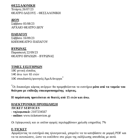
ΘΕΣΣΑΛΟΝΙΚΗ
Τετάρτη 26/07/23
ΘΕΑΤΡΟ ΔΑΣΟΥΣ - ΘΕΣΣΑΛΟΝΙΚΗ
ΔΙΟΝ
Σάββατο 05/08/23
ΑΡΧΑΙΟ ΘΕΑΤΡΟ ΔΙΟΥ
ΠΑΠΑΓΟΥ
Σάββατο 16/09/23
ΚΗΠΟΘΕΑΤΡΟ ΠΑΠΑΓΟΥ
ΒΥΡΩΝΑΣ
Παρασκευή 22/09/23
ΘΕΑΤΡΟ ΒΡΑΧΩΝ - ΒΥΡΩΝΑΣ
ΤΙΜΕΣ ΕΙΣΙΤΗΡΙΩΝ
18€ γενική είσοδος
14€ άνω των 65 ετών
*
10€ σπουδαστές/φοιτητές/ΑμεΑ/άνεργοι
*
Oι δικαιούχοι κάρτας ανέργων θα προμηθεύονται τα εισιτήρια
μόνο από τα ταμεία του
θεάτρου με επίδειξη επικαιροποιημένης κάρτας.
Η παράσταση προτείνεται σε θεατές από 15 ετών και άνω.
ΗΛΕΚΤΡΟΝΙΚΗ ΠΡΟΠΩΛΗΣΗ
TICKET SERVICES
-
τηλεφωνικά:
2107234567
-
online:
www.ticketservices.gr
Οι τηλεφωνικές και οι online αγορές περιλαμβάνουν χρέωση υπηρεσίας 7%
E-TICKET
Αγοράζοντας τα εισιτήριά σας ηλεκτρονικά, μπορείτε να τα κατεβάσετε σε μορφή PDF και
να τα εκτυπώσετε, ώστε να εισέλθετε στο χώρο της εκδήλωσης απευθείας με αυτά.