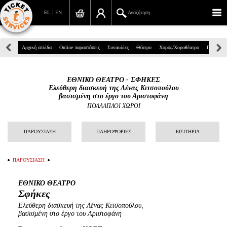
EL
EN
Αναζήτηση
Πανεπιστημίου 39, Αθήνα
Αρχική σελίδα
Online παραστάσεις
Συναυλίες
Θέατρο
Χορός/Χοροθέατρο
Παιδικά
210 7234567
ΕΘΝΙΚΟ ΘΕΑΤΡΟ - ΣΦΗΚΕΣ
info@ticketservices.gr
Ελεύθερη διασκευή της Λένας Κιτσοπούλου
βασισμένη στο έργο του Αριστοφάνη
Αναζήτηση
ΠΟΛΛΑΠΛΟΙ ΧΩΡΟΙ
Σύνδεση/Εγγραφή
ΠΑΡΟΥΣΙΑΣΗ
ΠΛΗΡΟΦΟΡΙΕΣ
ΕΙΣΙΤΗΡΙΑ
Παραγγελία
ΠΑΡΟΥΣΙΑΣΗ
Αναζήτηση παραγγελίας
ΕΘΝΙΚΟ ΘΕΑΤΡΟ
Προσωπικά Δεδομένα
Σφήκες
Ελεύθερη διασκευή της Λένας Κιτσοπούλου,
Πληροφορίες
βασισμένη στο έργο του Αριστοφάνη