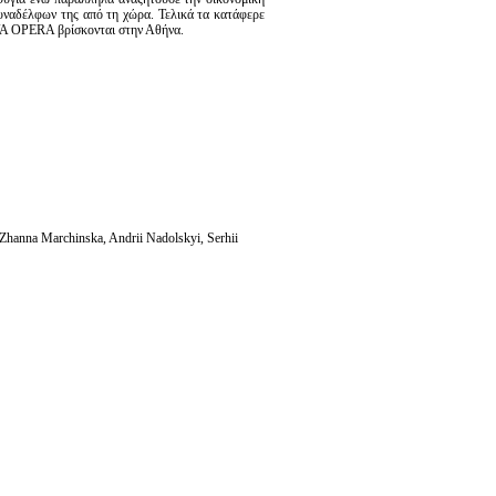
υναδέλφων της από τη χώρα. Τελικά τα κατάφερε
VA OPERA βρίσκονται στην Αθήνα.
hanna Marchinska, Andrii Nadolskyi, Serhii