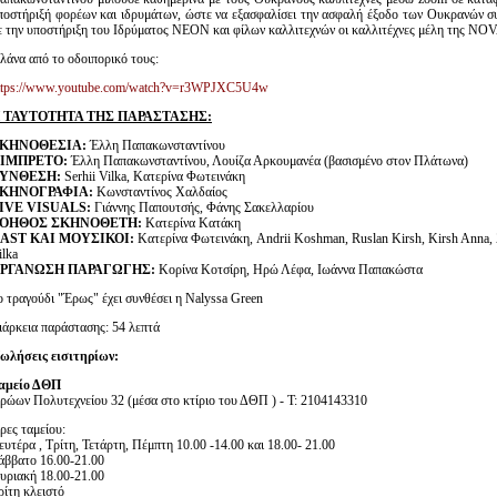
ποστήριξή φορέων και ιδρυμάτων, ώστε να εξασφαλίσει την ασφαλή έξοδο των Ουκρανών σ
ε την υποστήριξη του Ιδρύματος ΝΕΟΝ και φίλων καλλιτεχνών οι καλλιτέχνες μέλη της NO
λάνα από το οδοιπορικό τους:
ttps://www.youtube.com/watch?v=r3WPJXC5U4w
 ΤΑΥΤΟΤΗΤΑ ΤΗΣ ΠΑΡΑΣΤΑΣΗΣ:
ΚΗΝΟΘΕΣΙΑ:
Έλλη Παπακωνσταντίνου
ΙΜΠΡΕΤΟ:
Έλλη Παπακωνσταντίνου, Λουίζα Αρκουμανέα (βασισμένο στον Πλάτωνα)
ΥΝΘΕΣΗ:
Serhii Vilka, Κατερίνα Φωτεινάκη
ΚΗΝΟΓΡΑΦΙΑ:
Κωνσταντίνος Χαλδαίος
IVE VISUALS:
Γιάννης Παπουτσής, Φάνης Σακελλαρίου
ΟΗΘΟΣ ΣΚΗΝΟΘΕΤΗ:
Κατερίνα Κατάκη
AST ΚΑΙ ΜΟΥΣΙΚΟΙ:
Κατερίνα Φωτεινάκη, Andrii Koshman, Ruslan Kirsh, Kirsh Anna, Z
ilka
ΡΓΑΝΩΣΗ ΠΑΡΑΓΩΓΗΣ:
Κορίνα Κοτσίρη, Ηρώ Λέφα, Ιωάννα Παπακώστα
ο τραγούδι "Έρως" έχει συνθέσει η Nalyssa Green
ιάρκεια παράστασης: 54 λεπτά
ωλήσεις εισιτηρίων:
αμείο ΔΘΠ
ρώων Πολυτεχνείου 32 (μέσα στο κτίριο του ΔΘΠ ) - Τ: 2104143310
ρες ταμείου:
ευτέρα , Τρίτη, Τετάρτη, Πέμπτη 10.00 -14.00 και 18.00- 21.00
άββατο 16.00-21.00
υριακή 18.00-21.00
ρίτη κλειστό