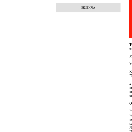
ΕΙΣΙΤΗΡΙΑ
Τ
π
Μ
Μ
Κ
"
Σ
κ
κ
κ
Ο
Σ
ν
μ
ε
N
Π