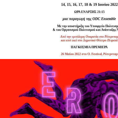
Είσοδος διαχειριστή
14, 15, 16, 17, 18 & 19 Ιουνίου 2022
ΩΡΑ ΕΝΑΡΞΗΣ 21:15
μια παραγωγή της ODC Ensemble
Με την υποστήριξη του
Υπουργείο Πολιτισ
& του Οργανισμού Πολιτισμού και Ανάπτυξης
Από την εμπόλεμη Ουκρανία στο Ρότερντα
και από εκεί στο Δημοτικό Θέατρο Πειραιά
ΠΑΓΚΟΣΜΙΑ ΠΡΕΜΙΕΡΑ
26 Μαΐου 2022 στο O. Festival, Ρότερνταμ