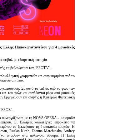
 Έλλης Παπακωνσταντίνου για 4 μοναδικές
εστιβάλ με εξαιρετική επιτυχία.
κηνής επιβεβαιώνουν τον "ΕΡΩΤΑ".
αία ελληνική γραμματεία και συγκεκριμένα από το
ακωνσταντίνου.
 εγκατάσταση. Σε αυτό το ταξίδι, υπό το φως των
ου και του πολέμου συνδέονται μέσα από μουσικές
νάκη Ερμηνεύουν επί σκηνής η Kατερίνα Φωτεινάκη
 "ΕΡΩΣ".
να συνεργάζονται με τη NOVA OPERA - μια ομάδα
εάτρου. Oι Έλληνες καλλιτέχνες επρόκειτο να
ειμένου να ξεκινήσουν τη διαδικασία προβών. Η
hman, Ruslan Kirsh, Zhanna Marchinska, Andrey
ας να φτάσoυν στα πολωνικά σύνορα. Η Έλλη
ύγια ενώ παράλληλα αναζητούσε την οικονομική