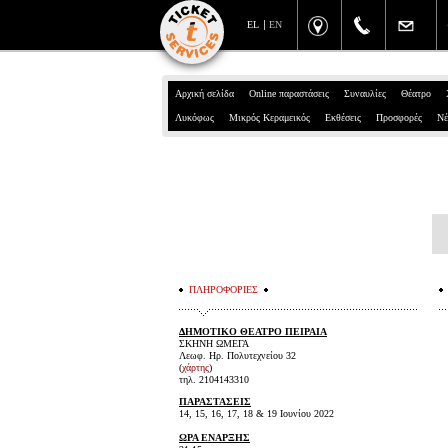
EL
EN
Αρχική σελίδα
Online παραστάσεις
Συναυλίες
Θέατρο
Λυκόφως
Μικρός Κεραμεικός
Εκθέσεις
Προσφορές
Νέ
ΠΛΗΡΟΦΟΡΙΕΣ
ΔΗΜΟΤΙΚΟ ΘΕΑΤΡΟ ΠΕΙΡΑΙΑ
ΣΚΗΝΗ ΩΜΕΓΑ
Λεωφ. Ηρ. Πολυτεχνείου 32
(
χάρτης
)
τηλ. 2104143310
ΠΑΡΑΣΤΑΣΕΙΣ
14, 15, 16, 17, 18 & 19 Ιουνίου 2022
ΩΡΑ ΕΝΑΡΞΗΣ