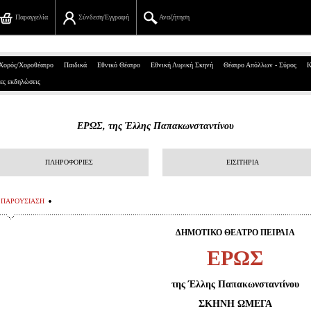
Παραγγελία
Σύνδεση/Εγγραφή
Αναζήτηση
Πανεπιστημίου 39, Αθήνα
Χορός/Χοροθέατρο
Παιδικά
Εθνικό Θέατρο
Εθνική Λυρική Σκηνή
Θέατρο Απόλλων - Σύρος
Κ
ες εκδηλώσεις
210 7234567
info@ticketservices.gr
EΡΩΣ, της Έλλης Παπακωνσταντίνου
Αναζήτηση
ΠΛΗΡΟΦΟΡΙΕΣ
ΕΙΣΙΤΗΡΙΑ
Σύνδεση/Εγγραφή
Παραγγελία
ΠΑΡΟΥΣΙΑΣΗ
Αναζήτηση παραγγελίας
ΔΗΜΟΤΙΚΟ ΘΕΑΤΡΟ ΠΕΙΡΑΙΑ
EΡΩΣ
Προσωπικά Δεδομένα
της Έλλης Παπακωνσταντίνου
Πληροφορίες
ΣΚΗΝΗ ΩΜΕΓΑ