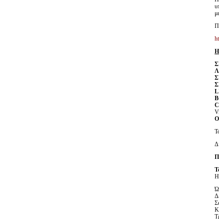
υ
μ
Π
h
Η
Σ
Λ
Σ
Σ
L
Β
C
V
Ο
Τ
Δ
Π
Τ
Η
Ώ
Δ
Σ
Κ
Τ