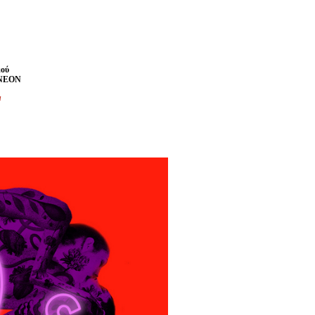
μού
 ΝΕΟΝ
μ