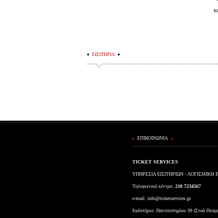
κ
ΕΙΣΙΤΗΡΙΑ
ΕΠΙΚΟΙΝΩΝΙΑ
TICKET SERVICES
ΥΠΗΡΕΣΙΑ ΕΙΣΙΤΗΡΙΩΝ - ΛΟΓΙΣΜΙΚΗ 
Τηλεφωνικό κέντρο:
210 7234567
e-mail:
info@ticketservices.gr
Εκδοτήριο: Πανεπιστημίου 39 (Στοά Πεσμ