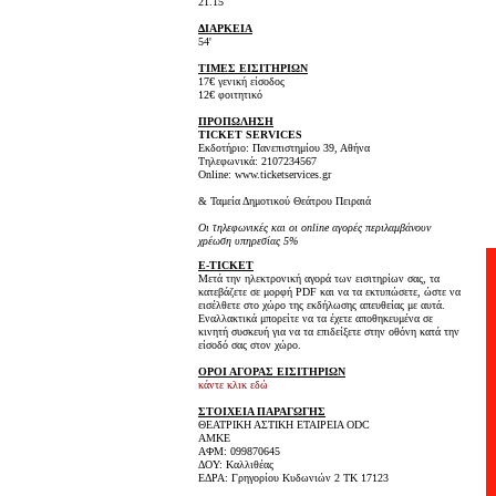
21.15
ΔΙΑΡΚΕΙΑ
54'
ΤΙΜΕΣ ΕΙΣΙΤΗΡΙΩΝ
17€ γενική είσοδος
12€ φοιτητικό
ΠΡΟΠΩΛΗΣΗ
TICKET SERVICES
Εκδοτήριο: Πανεπιστημίου 39, Αθήνα
Τηλεφωνικά: 2107234567
Online: www.ticketservices.gr
& Ταμεία Δημοτικού Θεάτρου Πειραιά
Οι τηλεφωνικές και οι online αγορές περιλαμβάνουν
χρέωση υπηρεσίας 5%
E-TICKET
Μετά την ηλεκτρονική αγορά των εισιτηρίων σας, τα
κατεβάζετε σε μορφή PDF και να τα εκτυπώσετε, ώστε να
εισέλθετε στο χώρο της εκδήλωσης απευθείας με αυτά.
Εναλλακτικά μπορείτε να τα έχετε αποθηκευμένα σε
κινητή συσκευή για να τα επιδείξετε στην οθόνη κατά την
είσοδό σας στον χώρο.
ΟΡΟΙ ΑΓΟΡΑΣ ΕΙΣΙΤΗΡΙΩΝ
κάντε κλικ εδώ
ΣΤΟΙΧΕΙΑ ΠΑΡΑΓΩΓΗΣ
ΘΕΑΤΡΙΚΗ ΑΣΤΙΚΗ ΕΤΑΙΡΕΙΑ ODC
AMKE
ΑΦΜ: 099870645
ΔΟΥ: Καλλιθέας
ΕΔΡΑ: Γρηγορίου Κυδωνιών 2 TK 17123