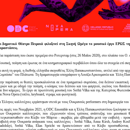
ο Δημοτικό Θέατρο Πειραιά φιλοξενεί στη Σκηνή Ωμέγα το μουσικό έργο
EΡΩΣ της
αραστάσεις.
ια παράσταση που έκανε πρεμιέρα στο Ροτερνταμ (στις 26 Μαΐου 2020), στο πλαίσιο του Ο. φ
ουσική, ποίηση και έρωτας σε ένα κινηματογραφικό περιβάλλον όπου όλα τα στοιχεία επί σ
ι αυτή τη φορά, η διεθνής ελληνίδα σκηνοθέτις Έλλη Παπακωνσταντίνου, αντλεί από την αρχ
Συμπόσιο" του Πλάτωνα. Τη δραματουργία υπογράφουν η Λουίζα Αρκουμανέα και ´Ελλη Παπ
την παράταση οι θεατές προσκαλούνται σε ένα πραγματικό συμπόσιο, ένα δείπνο/ εικαστική
εριών και με οδηγό την ποίηση, ο κόσμος του δείπνου και του φαγητού, εκείνος του θανάτ
αι live κάμερες. Το έργο σε πρωτότυπη μουσική του Serhii Vilka και της Κατερίνας Φωτει
αι Nova Opera (τσέλο, keyboard, ντραμς και φωνητικά).
ι Έλληνες καλλιτέχνες εργάστηκαν στενά με τους Ουκρανούς performers στη δημιουργία τoυ
τις αρχές του Νοεμβρίου 2021, η ODC Ensemble και η Έλλη Παπακωνσταντίνου ξεκίνησαν 
έων Ουκρανών καλλιτεχνών, που εξερευνούν νέους τρόπους ανάπτυξης του μουσικού θ
ετεγκατασταθούν στο Κίεβο τον Μάρτιο - ακριβώς μία εβδομάδα μετά την εισβολή - προκ
ισβολή στην Ουκρανία ανάγκασε τους καλλιτέχνες - Serhii Vilka, Anna Kirsh, Andrey Kos
adolskyi, Serhii Vilka, Elias Spricht να δραπετεύσουν από το Κίεβο προσπαθώντ
απακωνσταντίνου μιλούσε καθημερινά με τους Ουκρανούς καλλιτέχνες μέσω zoom σε καταφ