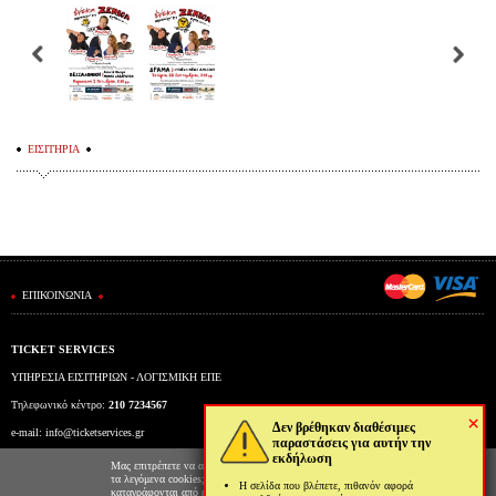
ΕΙΣΙΤΗΡΙΑ
ΕΠΙΚΟΙΝΩΝΙΑ
TICKET SERVICES
ΥΠΗΡΕΣΙΑ ΕΙΣΙΤΗΡΙΩΝ - ΛΟΓΙΣΜΙΚΗ ΕΠΕ
Τηλεφωνικό κέντρο:
210 7234567
×
Δεν βρέθηκαν διαθέσιμες
e-mail:
info@ticketservices.gr
παραστάσεις για αυτήν την
εκδήλωση
Εκδοτήριο: Πανεπιστημίου 39 (Στοά Πεσμαζόγλου), Αθήνα
Μας επιτρέπετε να αποθηκεύουμε στον φυλλομετρητή σας
τα λεγόμενα cookies; Με αυτόν τον τρόπο θα
Η σελίδα που βλέπετε, πιθανόν αφορά
Ώρες λειτουργίας εκδοτηρίου: Δευ-Παρ: 9πμ-5μμ
καταγράφονται από εμάς και τρίτες συνεργαζόμενες