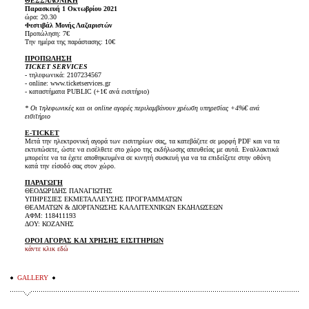
ΘΕΣΣΑΛΟΝΙΚΗ
Παρασκευή 1 Οκτωβρίου 2021
ώρα: 20.30
Φεστιβάλ Μονής Λαζαριστών
Προπώληση: 7€
Την ημέρα της παράστασης: 10€
ΠΡΟΠΩΛΗΣΗ
TICKET SERVICES
- τηλεφωνικά: 2107234567
- online: www.ticketservices.gr
- καταστήματα PUBLIC (+1€ ανά εισιτήριο)
* Οι τηλεφωνικές και οι online αγορές περιλαμβάνουν χρέωση υπηρεσίας +4%€ ανά
εισιτήριο
E-TICKET
Μετά την ηλεκτρονική αγορά των εισιτηρίων σας, τα κατεβάζετε σε μορφή PDF και να τα
εκτυπώσετε, ώστε να εισέλθετε στο χώρο της εκδήλωσης απευθείας με αυτά. Εναλλακτικά
μπορείτε να τα έχετε αποθηκευμένα σε κινητή συσκευή για να τα επιδείξετε στην οθόνη
κατά την είσοδό σας στον χώρο.
ΠΑΡΑΓΩΓΗ
ΘΕΟΔΩΡΙΔΗΣ ΠΑΝΑΓΙΩΤΗΣ
ΥΠΗΡΕΣΙΕΣ ΕΚΜΕΤΑΛΛΕΥΣΗΣ ΠΡΟΓΡΑΜΜΑΤΩΝ
ΘΕΑΜΑΤΩΝ & ΔΙΟΡΓΑΝΩΣΗΣ ΚΑΛΛΙΤΕΧΝΙΚΩΝ ΕΚΔΗΛΩΣΕΩΝ
ΑΦΜ: 118411193
ΔΟΥ: ΚΟΖΑΝΗΣ
ΟΡΟΙ ΑΓΟΡΑΣ ΚΑΙ ΧΡΗΣΗΣ ΕΙΣΙΤΗΡΙΩΝ
κάντε κλικ εδώ
GALLERY