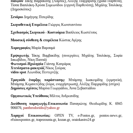
Παίζουν
Τάκης Βαμβακίδης (Λάμπος), Αλέξης Παρχαρίδης (γραία Παρθένα),
Τίσσα Βασιλάκη-Χρύσα Συμεωνίδου (εγγονή Παρθενόπη), Μιχάλης Τσολάκης
(Δημοσκόπος)
Σενάριο
Δημήτρης Πιπερίδης
Σκηνοθετική Επιμέλεια
Γιώργος Κωνσταντίνου
Σχεδιασμός Σκηνικού - Κοστούμια
Βασίλειος Κωστέτσος
Μουσική
σύνθεση & επιμέλεια
Κώστας Αγέρης
Χορογραφίες
Μαρία Βαρσαμά
Εμψυχωτής
Τάκης Βαμβακίδης (συνεργάτες Μιχάλης Τσολάκης, Σοφία
Ιακωβίδου, Νίκη Παππά)
Φωτισμοί-Ηχοληψία
Γιάννης Καπράρας
Χτενίσματα-μακιγιάζ
Νίκος Σούρας
video
spot
Λεωνίδας Πεντερτζής
Τραγούδι έναρξης παράστασης:
Μπάμπης Ιωακειμίδης (ερμηνεία),
Μπάμπης Κεμανετζίδης (λύρα, ενορχήστρωση), Αλέξης Παρχαρίδης (στίχοι)
Δημόσιες σχέσεις
Μαρίνα Γεωργιάδου, Άννα Σεβαστιάδου
Οργανωτικός Υπεύθυνος
Μίλτος Ανδρεανίδης
Διεύθυνση παραγωγής-Επικοινωνία
Παναγιώτης Θεοδωρίδης Κ. 6945
906076,
pantheodoridis@yahoo.gr
Χορηγοί Επικοινωνίας:
OPEN TV, e-Pontos.gr, pontos-news.gr,
efxinospontos.gr, trapezounta.gr, kozan.gr, oraiokastro24.gr