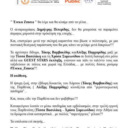
" Ένεκα Zeneca "
θα λέμε και θα κλαίμε από τα γέλια...
Ο σεναριογράφος
Δημήτρης Πιπερίδης
, δεν θα μπορούσε να παραμείνει
άπραγος μπροστά στην πρόκληση της εποχής...
Και, επιστρέφει μετά την σκληρή καραντίνα που βίωσε ο πολιτισμός, με μια
ποντιακή θεατρική παράσταση που θα μας κάνει να γελάμε μετά δακρύων!!!
Το αχτύπητο δίδυμο,
Τάκης Βαμβακίδης
και
Αλέξης Παρχαρίδης
μαζί με
την
Τίσσα Βασιλάκη
και τη
Χρύσα Συμεωνίδου
σε διπλή διανομή στο ρόλο
αλλά και
GUEST
STARS
έκπληξη
, ενώνουν και πάλι το ταλέντο τους και
ταξιδεύουν σε πόλεις και χωριά της Ελλάδας.... με πολλές δόσεις χιούμορ
#Ένεκα_
Zeneca
!!!
Η υπόθεση.
Η ήσυχη ζωή, στην έβδομη δεκαετία, του Λάμπου (
Τάκης Βαμβακίδης
) και
της Παρθένας (
Αλέξης Παρχαρίδης
) κλονίζεται από "γεροντοερωτική
πανδημία"...
Και, ποιος είδε την Παρθένα και δεν φοβήθηκε!!!
Καταφεύγουν λοιπόν εν μέσω πανδημίας και εμβολιασμών, στην τρελή εγγονή
τους Παρθενόπη (
Τίσσα Βασιλάκη
-
Χρύσα Συμεωνίδου
) στην Αθήνα και
τα δρώμενα είναι καταιγιστικά... με πολλές "παρενέργειες" γέλιου!!!
Τα υπόλοιπα επί σκηνής...