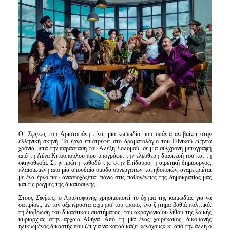
Είσοδος διαχειριστή
Οι
Σφήκες
του Αριστοφάνη είναι μια κωμωδία που σπάνια ανεβαίνει στην
ελληνική σκηνή. Το έργο επιστρέφει στο δραματολόγιο του Εθνικού εξήντα
χρόνια μετά την παράσταση του Αλέξη Σολομού, σε μια σύγχρονη μεταγραφή
από τη Λένα Κιτσοπούλου που υπογράφει την ελεύθερη διασκευή του και τη
σκηνοθεσία. Στην πρώτη κάθοδό της στην Επίδαυρο, η αιρετική δημιουργός,
πλαισιωμένη από μία σπουδαία ομάδα συνεργατών και ηθοποιών, αναμετριέται
με ένα έργο που αναστοχάζεται πάνω στις παθογένειες της δημοκρατίας μας
και τις ρωγμές της δικαιοσύνης.
Στους
Σφήκες
, ο Αριστοφάνης χρησιμοποιεί το όχημα της κωμωδίας για να
σατιρίσει, με τον αξεπέραστα αιχμηρό του τρόπο, ένα ζήτημα βαθιά πολιτικό:
τη διάβρωση του δικαστικού συστήματος, του ακρογωνιαίου λίθου της λαϊκής
κυριαρχίας στην αρχαία Αθήνα. Από τη μία ένας χαιρέκακος, δικομανής
ηλικιωμένος δικαστής που ζει για να καταδικάζει «ενόχους» κι από την άλλη ο