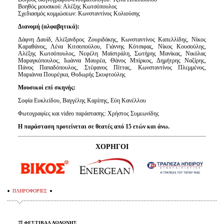
Βοηθός μουσικού: Αλέξης Κωτσόπουλος
Σχεδιασμός κομμώσεων: Κωνσταντίνος Κολιούσης
Διανομή (αλφαβητικά):
Δάφνη Δαυίδ, Αλέξανδρος Ζουριδάκης, Κωνσταντίνος Καπελλίδης, Νίκος
Καραθάνος, Λένα Κιτσοπούλου, Γιάννης Κότσιφας, Νίκος Κουσούλης,
Αλέξης Κωτσόπουλος, Νεφέλη Μαϊστράλη, Σωτήρης Μανίκας, Νικόλας
Μαραγκόπουλος, Ιωάννα Μαυρέα, Θάνος Μπίρκος, Δημήτρης Ναζίρης,
Πάνος Παπαδόπουλος, Στέφανος Πίττας, Κωνσταντίνος Πλεμμένος,
Μαριάννα Πουρέγκα, Θοδωρής Σκυφτούλης
Μουσικοί επί σκηνής:
Σοφία Ευκλείδου, Βαγγέλης Καρίπης, Εύη Κανέλλου
Φωτογραφίες και video παράστασης: Χρήστος Συμεωνίδης
Η παράσταση προτείνεται σε θεατές από 15 ετών και άνω.
ΧΟΡΗΓΟΙ
ΠΛΗΡΟΦΟΡΙΕΣ
ο
7
ΦΕΣΤΙΒΑΛ ΔΩΔΩΝΗΣ