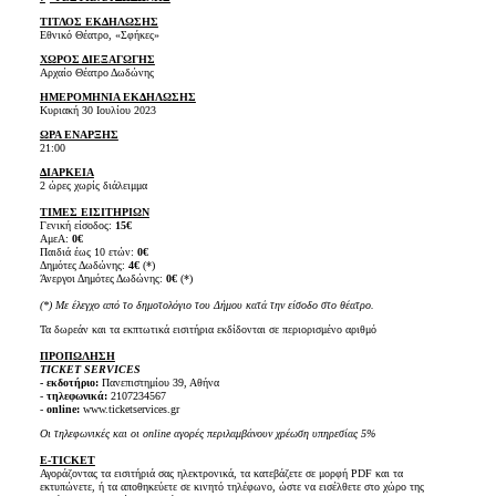
ΤΙΤΛΟΣ ΕΚΔΗΛΩΣΗΣ
Εθνικό Θέατρο, «Σφήκες»
ΧΩΡΟΣ ΔΙΕΞΑΓΩΓΗΣ
Αρχαίο Θέατρο Δωδώνης
ΗΜΕΡΟΜΗΝΙΑ ΕΚΔΗΛΩΣΗΣ
Κυριακή 30 Ιουλίου 2023
ΩΡΑ ΕΝΑΡΞΗΣ
21:00
ΔΙΑΡΚΕΙΑ
2 ώρες χωρίς διάλειμμα
ΤΙΜΕΣ ΕΙΣΙΤΗΡΙΩΝ
Γενική είσοδος:
15€
AμεΑ:
0€
Παιδιά έως 10 ετών:
0€
Δημότες Δωδώνης:
4
€
(*)
Άνεργοι Δημότες Δωδώνης:
0€
(*)
(*) Με έλεγχο από το δημοτολόγιο του Δήμου κατά την είσοδο στο θέατρο.
Τα δωρεάν και τα εκπτωτικά εισιτήρια εκδίδονται σε περιορισμένο αριθμό
ΠΡΟΠΩΛΗΣΗ
TICKET SERVICES
- εκδοτήριο:
Πανεπιστημίου 39, Αθήνα
-
τηλεφωνικά:
2107234567
-
online:
www.ticketservices.gr
Οι τηλεφωνικές και οι online αγορές περιλαμβάνουν χρέωση υπηρεσίας 5%
E-TICKET
Αγοράζοντας τα εισιτήριά σας ηλεκτρονικά, τα κατεβάζετε σε μορφή PDF και τα
εκτυπώνετε, ή τα αποθηκεύετε σε κινητό τηλέφωνο, ώστε να εισέλθετε στο χώρο της