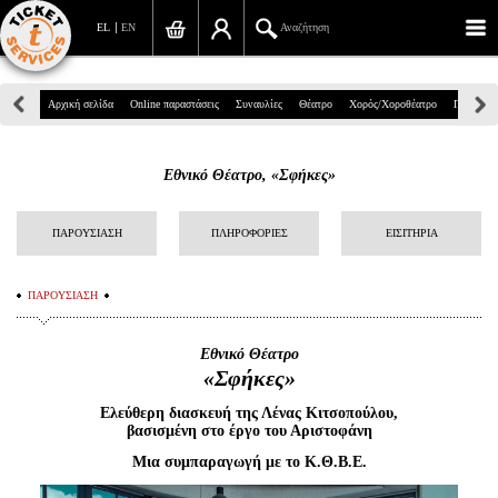
EL
EN
Αναζήτηση
Πανεπιστημίου 39, Αθήνα
Αρχική σελίδα
Online παραστάσεις
Συναυλίες
Θέατρο
Χορός/Χοροθέατρο
Παιδικά
210 7234567
Εθνικό Θέατρο, «Σφήκες»
info@ticketservices.gr
Αναζήτηση
ΠΑΡΟΥΣΙΑΣΗ
ΠΛΗΡΟΦΟΡΙΕΣ
ΕΙΣΙΤΗΡΙΑ
Σύνδεση/Εγγραφή
ΠΑΡΟΥΣΙΑΣΗ
Παραγγελία
Εθνικό Θέατρο
Αναζήτηση παραγγελίας
«Σφήκες»
Ελεύθερη διασκευή της Λένας Κιτσοπούλου,
Προσωπικά Δεδομένα
βασισμένη στο έργο του Αριστοφάνη
Πληροφορίες
Μια συμπαραγωγή με το Κ.Θ.Β.Ε.