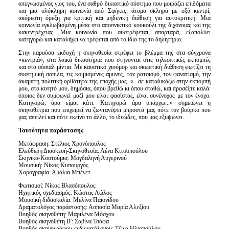
απεγνωσμένος γιος του, ένα σαθρό δικαστικό σύστημα που μοιράζει επιδόματα
και μια ολόκληρη κοινωνία από Σφήκες: άτομα σκληρά με οξύ κεντρί,
ακόρεστη όρεξη για κριτική και μηδενική διάθεση για αυτοκριτική. Μια
κοινωνία εγκλωβισμένη μέσα στο αποπνικτικό κουκούλι της διχόνοιας και της
κακεντρέχειας. Μια κοινωνία που συστρέφεται, σπαρταρά, εξαπολύει
κατηγορώ και καταλήγει να τρέφεται από το ίδιο της το δηλητήριο.
Στην παρούσα εκδοχή η σκηνοθεσία στρέφει το βλέμμα της στα σύγχρονα
«κεντριά», στα λαϊκά δικαστήρια που στήνονται στις τηλεοπτικές εκπομπές
και στα σόσιαλ μίντια. Με καυστικό χιούμορ και σκωπτική διάθεση φωτίζει τη
συστημική σαπίλα, τις κοιμισμένες άμυνες, τον ρατσισμό, τον φανατισμό, την
άκαμπτη πολιτική ορθότητα της εποχής μας. «...σε καταδικάζω στην εκπομπή
μου, στο κινητό μου, δημόσια, όπου βρεθώ κι όπου σταθώ, και προσέξτε καλά:
όποιος δεν συμφωνεί μαζί μου είναι φασίστας, είναι συνένοχος με τον ένοχο.
Κατηγορώ, άρα είμαι κάτι. Κατηγορώ άρα υπάρχω...» σημειώνει η
σκηνοθέτρια που επιχειρεί να ζωντανέψει μπροστά μας πότε τον βούρκο που
μας απειλεί και πότε εκείνο το άλλο, το ιδεώδες, που μας εξυψώνει.
Ταυτότητα παράστασης
Μετάφραση: Στέλιος Χρονόπουλος
Ελεύθερη Διασκευή-Σκηνοθεσία: Λένα Κιτσοπούλου
Σκηνικά-Κοστούμια: Μαγδαληνή Αυγερινού
Μουσική: Νίκος Κυπουργός
Χορογραφία: Αμάλια Μπένετ
Φωτισμοί: Νίκος Βλασόπουλος
Ηχητικός σχεδιασμός: Κώστας Λώλος
Μουσική διδασκαλία: Μελίνα Παιονίδου
Δραματολόγος παράστασης: Ασπασία Μαρία Αλεξίου
Βοηθός σκηνοθέτη: Μαριλένα Μόσχου
Βοηθός σκηνοθέτη Β': Σαβίνα Τσάφα
Βοηθός σκηνογράφου-ενδυματόλογου: Τζίνα Ηλιοπούλου