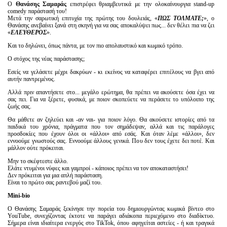
Ο
Θανάσης Σαμαράς
επιστρέφει θριαμβευτικά με την ολοκαίνουργια stand-up
comedy παράστασή του!
Μετά την σαρωτική επιτυχία της πρώτης του δουλειάς, «
ΠΩΣ ΤΟΛΜΑΤΕ;
», ο
Θανάσης ανεβαίνει ξανά στη σκηνή για να σας αποκαλύψει πως... δεν θέλει πια να ζει
«
ΕΛΕΥΘΕΡΟΣ
».
Και το δηλώνει, όπως πάντα, με τον πιο απολαυστικό και κωμικό τρόπο.
Ο στόχος της νέας παράστασης;
Εσείς να γελάσετε μέχρι δακρύων - κι εκείνος να καταφέρει επιτέλους να βγει από
αυτήν παντρεμένος.
Αλλά πριν απαντήσετε στο... μεγάλο ερώτημα, θα πρέπει να ακούσετε όσα έχει να
σας πει. Για να ξέρετε, φυσικά, με ποιον σκοπεύετε να περάσετε το υπόλοιπο της
ζωής σας.
Θα μάθετε αν ζηλεύει και -αν ναι- για ποιον λόγο. Θα ακούσετε ιστορίες από τα
παιδικά του χρόνια, πράγματα που τον σημάδεψαν, αλλά και τις παράλογες
προσδοκίες που έχουν όλοι οι «άλλοι» από εσάς. Και όταν λέμε «άλλοι», δεν
εννοούμε γνωστούς σας. Εννοούμε άλλους γενικά. Που δεν τους έχετε δει ποτέ. Και
μάλλον ούτε πρόκειται.
Μην το σκέφτεστε άλλο.
Ελάτε ντυμένοι νύφες και γαμπροί - κάποιος πρέπει να τον αποκαταστήσει!
Δεν πρόκειται για μια απλή παράσταση.
Είναι το πρώτο σας ραντεβού μαζί του.
Μini-bio
Ο Θανάσης Σαμαράς ξεκίνησε την πορεία του δημιουργώντας κωμικά βίντεο στο
YouTube, συνεχίζοντας έκτοτε να παράγει αδιάκοπα περιεχόμενο στο διαδίκτυο.
Σήμερα είναι ιδιαίτερα ενεργός στο TikTok, όπου αφηγείται αστείες - ή και τραγικά