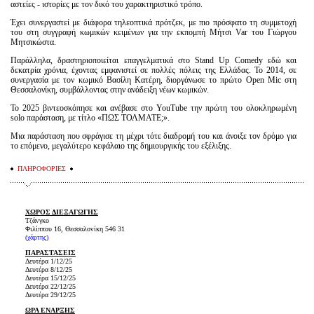
αστείες - ιστορίες με τον δικό του χαρακτηριστικό τρόπο.
Έχει συνεργαστεί με διάφορα τηλεοπτικά πρότζεκ, με πιο πρόσφατο τη συμμετοχή
του στη συγγραφή κωμικών κειμένων για την εκπομπή Μήτσι Var του Γιώργου
Μητσικώστα.
Παράλληλα, δραστηριοποιείται επαγγελματικά στο Stand Up Comedy εδώ και
δεκατρία χρόνια, έχοντας εμφανιστεί σε πολλές πόλεις της Ελλάδας. Το 2014, σε
συνεργασία με τον κωμικό Βασίλη Κατέρη, διοργάνωσε το πρώτο Open Mic στη
Θεσσαλονίκη, συμβάλλοντας στην ανάδειξη νέων κωμικών.
Το 2025 βιντεοσκόπησε και ανέβασε στο YouTube την πρώτη του ολοκληρωμένη
solo παράσταση, με τίτλο «ΠΩΣ ΤΟΛΜΑΤΕ;».
Μια παράσταση που σφράγισε τη μέχρι τότε διαδρομή του και άνοιξε τον δρόμο για
το επόμενο, μεγαλύτερο κεφάλαιο της δημιουργικής του εξέλιξης.
ΠΛΗΡΟΦΟΡΙΕΣ
ΧΩΡΟΣ ΔΙΕΞΑΓΩΓΗΣ
Τζάνγκο
Φιλίππου 16, Θεσσαλονίκη 546 31
(
χάρτης
)
ΠΑΡΑΣΤΑΣΕΙΣ
Δευτέρα 1/12/25
Δευτέρα 8/12/25
Δευτέρα 15/12/25
Δευτέρα 22/12/25
Δευτέρα 29/12/25
ΩΡΑ ΕΝΑΡΞΗΣ