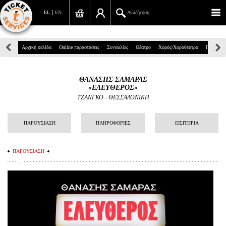
EL
EN
Αναζήτηση
Πανεπιστημίου 39, Αθήνα
Αρχική σελίδα
Online παραστάσεις
Συναυλίες
Θέατρο
Χορός/Χοροθέατρο
Παιδικά
210 7234567
ΘΑΝΑΣΗΣ ΣΑΜΑΡΑΣ
info@ticketservices.gr
«ΕΛΕΥΘΕΡΟΣ»
ΤΖΑΝΓΚΟ - ΘΕΣΣΑΛΟΝΙΚΗ
Αναζήτηση
ΠΑΡΟΥΣΙΑΣΗ
ΠΛΗΡΟΦΟΡΙΕΣ
ΕΙΣΙΤΗΡΙΑ
Σύνδεση/Εγγραφή
Παραγγελία
ΠΑΡΟΥΣΙΑΣΗ
Αναζήτηση παραγγελίας
Προσωπικά Δεδομένα
Πληροφορίες