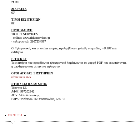
21.30
ΔΙΑΡΚΕΙΑ
60'
ΤΙΜΗ ΕΙΣΙΤΗΡΙΩΝ
8€
ΠΡΟΠΩΛΗΣΗ
TICKET SERVICES
- online: www.ticketservices.gr
- τηλεφωνικά: 2107234567
Οι τηλεφωνικές και οι online αγορές περιλαμβάνουν χρέωση υπηρεσίας +0,50€ ανά
εισιτήριο
E-TICKET
Τα εισιτήρια που αγοράζονται ηλεκτρονικά λαμβάνονται σε μορφή PDF και εκτυπώνονται
ή αποθηκεύονται σε κινητό τηλέφωνο.
ΟΡΟΙ ΑΓΟΡΑΣ ΕΙΣΙΤΗΡΙΩΝ
κάντε κλικ εδώ
ΣΤΟΙΧΕΙΑ ΠΑΡΑΓΩΓΗΣ
Τζανγκο ΕΕ
ΑΦΜ: 997202942
ΔΟΥ: Δ Θεσσαλονίκης
ΕΔΡΑ: Φιλίππου 16 Θεσσαλονίκη, 546 31
ΕΙΣΙΤΗΡΙΑ