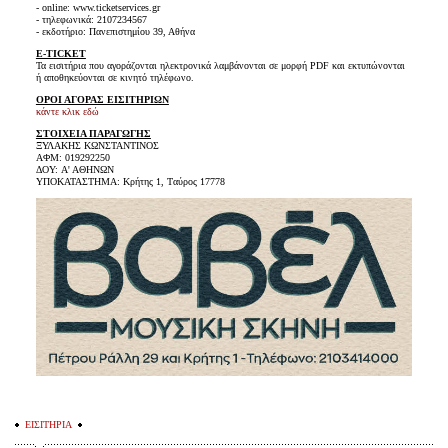
- online: www.ticketservices.gr
- τηλεφωνικά: 2107234567
- εκδοτήριο: Πανεπιστημίου 39, Αθήνα
E-TICKET
Τα εισιτήρια που αγοράζονται ηλεκτρονικά λαμβάνονται σε μορφή PDF και εκτυπώνονται
ή αποθηκεύονται σε κινητό τηλέφωνο.
ΟΡΟΙ ΑΓΟΡΑΣ ΕΙΣΙΤΗΡΙΩΝ
κάντε κλικ εδώ
ΣΤΟΙΧΕΙΑ ΠΑΡΑΓΩΓΗΣ
ΞΥΛΑΚΗΣ ΚΩΝΣΤΑΝΤΙΝΟΣ
AΦM: 019292250
ΔΟΥ: A' AΘHNΩN
YΠOKATAΣTHMA: Kρήτης 1, Tαύρος 17778
ΕΙΣΙΤΗΡΙΑ