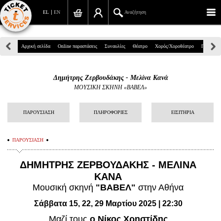
EL
EN
Αναζήτηση
Πανεπιστημίου 39, Αθήνα
Αρχική σελίδα
Online παραστάσεις
Συναυλίες
Θέατρο
Χορός/Χοροθέατρο
Παιδικά
210 7234567
Δημήτρης Ζερβουδάκης - Μελίνα Κανά
info@ticketservices.gr
ΜΟΥΣΙΚΗ ΣΚΗΝΗ «ΒΑΒΕΛ»
Αναζήτηση
ΠΑΡΟΥΣΙΑΣΗ
ΠΛΗΡΟΦΟΡΙΕΣ
ΕΙΣΙΤΗΡΙΑ
Σύνδεση/Εγγραφή
ΠΑΡΟΥΣΙΑΣΗ
Παραγγελία
ΔΗΜΗΤΡΗΣ ΖΕΡΒΟΥΔΑΚΗΣ - ΜΕΛΙΝΑ
Αναζήτηση παραγγελίας
ΚΑΝΑ
Προσωπικά Δεδομένα
Μουσική σκηνή
"ΒΑΒΕΛ"
στην Αθήνα
Σάββατα 15, 22, 29 Μαρτίου 2025 | 22:30
Πληροφορίες
Μαζί τους
ο Νίκος Χρηστίδης