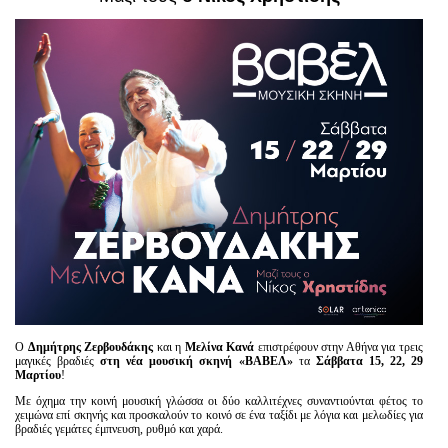
Είσοδος διαχειριστή
Ο
Δημήτρης Ζερβουδάκης
και η
Μελίνα Κανά
επιστρέφουν στην Αθήνα για τρεις
μαγικές βραδιές
στη νέα μουσική σκηνή «ΒΑΒΕΛ»
τα
Σάββατα 15, 22, 29
Μαρτίου
!
Με όχημα την κοινή μουσική γλώσσα
οι δύο καλλιτέχνες
συναντιούνται φέτος το
χειμώνα επί σκηνής και προσκαλούν το κοινό σε ένα ταξίδι με λόγια και μελωδίες για
βραδιές γεμάτες έμπνευση, ρυθμό και χαρά.