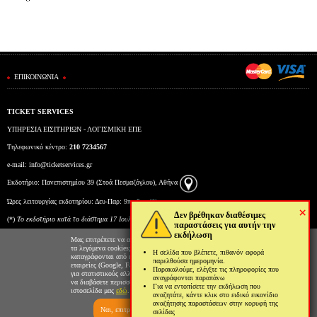
ΕΠΙΚΟΙΝΩΝΙΑ
TICKET SERVICES
ΥΠΗΡΕΣΙΑ ΕΙΣΙΤΗΡΙΩΝ - ΛΟΓΙΣΜΙΚΗ ΕΠΕ
Τηλεφωνικό κέντρο:
210 7234567
e-mail:
info@ticketservices.gr
Εκδοτήριο: Πανεπιστημίου 39 (Στοά Πεσμαζόγλου), Αθήνα
Ώρες λειτουργίας εκδοτηρίου: Δευ-Παρ: 9πμ-5μμ (*)
×
Δεν βρέθηκαν διαθέσιμες
(*)
To εκδοτήριο κατά το διάστημα 17 Ιουλίου έως και 6 Αυγούστου θα λειτουργεί Δευτέρα έως
παραστάσεις για αυτήν την
εκδήλωση
Παρασκευή από τις 10:00 έως τις 15:00.
Μας επιτρέπετε να αποθηκεύουμε στον φυλλομετρητή σας
τα λεγόμενα cookies; Με αυτόν τον τρόπο θα
Η σελίδα που βλέπετε, πιθανόν αφορά
καταγράφονται από εμάς και τρίτες συνεργαζόμενες
παρελθούσα ημερομηνία.
εταιρείες (Google, Facebook κτλ) στοιχεία επισκεψιμότητας
Παρακαλούμε, ελέγξτε τις πληροφορίες που
για στατιστικούς αλλά και διαφημιστικούς λόγους. Μπορείτε
αναγράφονται παραπάνω
να διαβάσετε περισσότερα για την χρήση cookies από την
Για να εντοπίσετε την εκδήλωση που
ιστοσελίδα μας
εδώ
.
αναζητάτε, κάντε κλικ στο ειδικό εικονίδιο
αναζήτησης παραστάσεων στην κορυφή της
Ναι, επιτρέπω
Όχι, δεν επιτρέπω
σελίδας