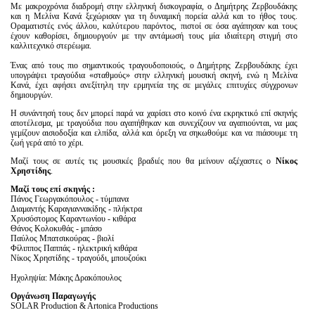
Με μακροχρόνια διαδρομή στην ελληνική δισκογραφία, ο Δημήτρης Ζερβουδάκης
και η Μελίνα Κανά ξεχώρισαν για τη δυναμική πορεία αλλά και το ήθος τους.
Οραματιστές ενός άλλου, καλύτερου παρόντος, πιστοί σε όσα αγάπησαν και τους
έχουν καθορίσει, δημιουργούν με την αντάμωσή τους μία ιδιαίτερη στιγμή στο
καλλιτεχνικό στερέωμα.
Ένας από τους πιο σημαντικούς τραγουδοποιούς, ο Δημήτρης Ζερβουδάκης έχει
υπογράψει τραγούδια «σταθμούς» στην ελληνική μουσική σκηνή, ενώ η Μελίνα
Κανά, έχει αφήσει ανεξίτηλη την ερμηνεία της σε μεγάλες επιτυχίες σύγχρονων
δημιουργών.
Η συνάντησή τους δεν μπορεί παρά να χαρίσει στο κοινό ένα εκρηκτικό επί σκηνής
αποτέλεσμα, με τραγούδια που αγαπήθηκαν και συνεχίζουν να αγαπιούνται, να μας
γεμίζουν αισιοδοξία και ελπίδα, αλλά και όρεξη να σηκωθούμε και να πιάσουμε τη
ζωή γερά από το χέρι.
Μαζί τους σε αυτές τις μουσικές βραδιές που θα μείνουν αξέχαστες
ο
Νίκος
Χρηστίδης
.
Μαζί τους επί σκηνής :
Πάνος Γεωργακόπουλος - τύμπανα
Διαμαντής Καραγιαννακίδης - πλήκτρα
Χρυσόστομος Καραντωνίου - κιθάρα
Θάνος Κολοκυθάς - μπάσο
Παύλος Μπατσικούρας - βιολί
Φίλιππος Παππάς - ηλεκτρική κιθάρα
Νίκος Χρηστίδης - τραγούδι, μπουζούκι
Ηχοληψία: Μάκης Δρακόπουλος
Οργάνωση
Παραγωγής
SOLAR Production & Artonica Productions