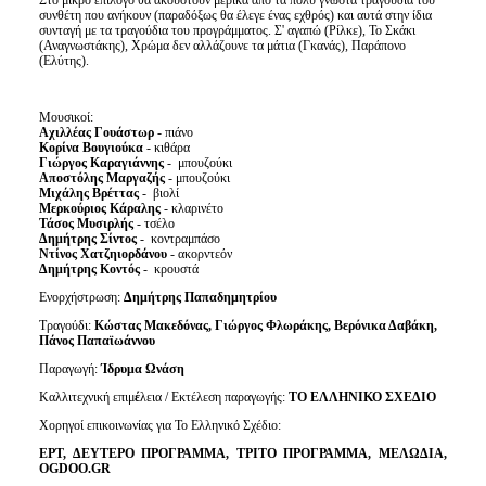
Στο μικρό επίλογο θα ακουστούν μερικά από τα πολύ γνωστά τραγούδια του
συνθέτη που ανήκουν (παραδόξως θα έλεγε ένας εχθρός) και αυτά στην ίδια
συνταγή με τα τραγούδια του προγράμματος. Σ' αγαπώ (Ρίλκε), Το Σκάκι
(Αναγνωστάκης), Χρώμα δεν αλλάζουνε τα μάτια (Γκανάς), Παράπονο
(Ελύτης).
Μουσικοί:
Αχιλλέας Γουάστωρ
- πιάνο
Κορίνα Βουγιούκα
- κιθάρα
Γιώργος Καραγιάννης
- μπουζούκι
Αποστόλης Μαργαζής
- μπουζούκι
Μιχάλης Βρέττας
- βιολί
Μερκούριος Κάραλης
- κλαρινέτο
Τάσος Μυσιρλής
- τσέλο
Δημήτρης Σίντος
- κοντραμπάσο
Ντίνος Χατζηιορδάνου
- ακορντεόν
Δημήτρης Κοντός
- κρουστά
Ενορχήστρωση:
Δημήτρης Παπαδημητρίου
Τραγούδι:
Κώστας Μακεδόνας, Γιώργος Φλωράκης, Βερόνικα Δαβάκη,
Πάνος Παπαϊωάννου
Παραγωγή:
Ίδρυμα Ωνάση
Καλλιτεχνική επιμ
έ
λεια / Εκτέλεση παραγωγής:
ΤΟ ΕΛΛΗΝΙΚΟ ΣΧΕΔΙΟ
Χορηγοί επικοινωνίας για Το Ελληνικό Σχέδιο:
ΕΡΤ, ΔΕΥΤΕΡΟ ΠΡΟΓΡΑΜΜΑ, ΤΡΙΤΟ ΠΡΟΓΡΑΜΜΑ, ΜΕΛΩΔΙΑ,
OGDOO
.
GR