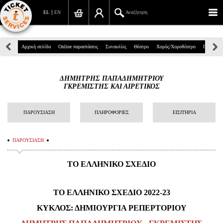
EL
EN
Αναζήτηση
Πανεπιστημίου 39, Αθήνα
Αρχική σελίδα
Online παραστάσεις
Συναυλίες
Θέατρο
Χορός/Χοροθέατρο
Παιδικά
210 7234567
ΔΗΜΗΤΡΗΣ ΠΑΠΑΔΗΜΗΤΡΙΟΥ
info@ticketservices.gr
ΓΚΡΕΜΙΣΤΗΣ ΚΑΙ ΑΙΡΕΤΙΚΟΣ
Αναζήτηση
ΠΑΡΟΥΣΙΑΣΗ
ΠΛΗΡΟΦΟΡΙΕΣ
ΕΙΣΙΤΗΡΙΑ
Σύνδεση/Εγγραφή
ΠΑΡΟΥΣΙΑΣΗ
Παραγγελία
ΤΟ ΕΛΛΗΝΙΚΟ ΣΧΕΔΙΟ
Αναζήτηση παραγγελίας
Προσωπικά Δεδομένα
ΤΟ ΕΛΛΗΝΙΚΟ ΣΧΕΔΙΟ 2022-23
Πληροφορίες
ΚΥΚΛΟΣ: ΔΗΜΙΟΥΡΓΙΑ ΡΕΠΕΡΤΟΡΙΟΥ