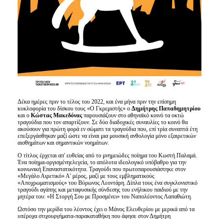
Δέκα ημέρες πριν το τέλος του 2022, και ένα μήνα πριν την επίσημη
κυκλοφορία του δίσκου τους «Ο Γκρεμιστής» ο
Δημήτρης Παπαδημητρίου
και ο
Κώστας Μακεδόνας
παρουσιάζουν στο αθηναϊκό κοινό τα οκτώ
τραγούδια που τον απαρτίζουν. Σε δύο διαδοχικές συναυλίες το κοινό θα
ακούσουν για πρώτη φορά εν σώματι τα τραγούδια που, επί τρία συναπτά έτη
επεξεργάσθηκαν μαζί ώστε να είναι μια μουσική ανθολογία μόνο εξαιρετικών
αισθημάτων και σημαντικών νοημάτων.
Ο τίτλος έρχεται απ' ευθείας από το μνημειώδες ποίημα του Κωστή Παλαμά.
Ένα ποίημα-οργισμένηελεγεία, το απόλυτα ιδεολογικό υπόβαθρο για την
κοινωνική Επαναστατικότητα. Τραγούδι που πρωτοπαρουσιάστηκε στον
«Μεγάλο Αιρετικό» Α' μέρος, μαζί με τους εμβληματικούς
«Αποχρωματισμούς» του Βύρωνος Λεοντάρη. Δίπλα τους ένα συγκλονιστικό
τραγούδι αγάπης και μεταφυσικής σύνδεσης του ενήλικου παιδιού με την
μητέρα του: «Η Στοργή Σου με Προσμένει» του Ναπολέοντος Λαπαθιώτη.
Ωστόσο την μερίδα του λέοντος έχει ο Μάνος Ελευθερίου με μερικά από τα
υπέροχα στιχουργήματα-παρακαταθήκη που άφησε στον Δημήτρη