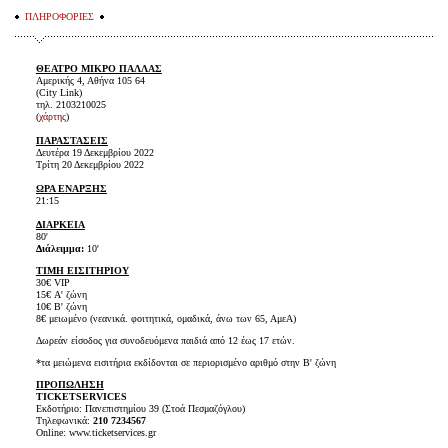
ΠΛΗΡΟΦΟΡΙΕΣ
ΘΕΑΤΡΟ ΜΙΚΡΟ ΠΑΛΛΑΣ
Αμερικής 4, Αθήνα 105 64
(City Link)
τηλ. 2103210025
(
χάρτης
)
ΠΑΡΑΣΤΑΣΕΙΣ
Δευτέρα 19 Δεκεμβρίου 2022
Τρίτη 20 Δεκεμβρίου 2022
ΩΡΑ ΕΝΑΡΞΗΣ
21:15
ΔΙΑΡΚΕΙΑ
80'
Διάλειμμα:
10'
ΤΙΜΗ ΕΙΣΙΤΗΡΙΟΥ
30€ VIP
15€ Α' ζώνη
10€ Β' ζώνη
8€ μειωμένο (νεανικά. φοιτητικά, ομαδικά, άνω των 65, ΑμεΑ)
Δωρεάν είσοδος για συνοδευόμενα παιδιά από 12 έως 17 ετών.
*τα μειώμενα εισιτήρια εκδίδονται σε περιορισμένο αριθμό στην Β' ζώνη
ΠΡΟΠΩΛΗΣΗ
TICKET
SERVICES
Εκδοτήριο: Πανεπιστημίου 39 (Στοά Πεσμαζόγλου)
Τηλεφωνικά:
210 7234567
Online: www.ticketservices.gr