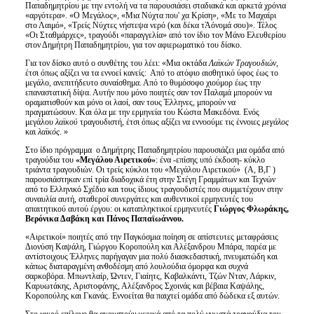
Παπαδημητρίου με την εντολή να τα παρουσιάσει σταδιακά και αρκετά χρόνια
«αργότερα». «Ο Μεγάλος», «Μια Νύχτα που' χα Κρίση», «Με το Μαχαίρι
στο Λαιμό», «Τρείς Νύχτες νήστεψα νερό (και δέκα τΆόνομά σου)». Τέλος
«Οι Σταθμάρχες», τραγούδι «παραγγελία» από τον ίδιο τον Μάνο Ελευθερίου
στον Δημήτρη Παπαδημητρίου, για τον αφιερωματικό του δίσκο.
Για τον δίσκο αυτό ο συνθέτης του λέει: «Μια οκτάδα
Λαϊκών Τραγουδιών
,
έτσι όπως αξίζει να τα εννοεί κανείς: Από το ατόφιο αισθητικό ύφος έως το
μεγάλο, ανεπιτήδευτο συναίσθημα. Από το θυμόσοφο χιούμορ έως την
επαναστατική δίψα. Αυτήν που μόνο ποιητές σαν τον Παλαμά μπορούν να
οραματισθούν και μόνο οι λαοί, σαν τους Έλληνες, μπορούν να
πραγματώσουν. Και όλα με την ερμηνεία του Κώστα Μακεδόνα. Ενός
μεγάλου
λαϊκού
τραγουδιστή, έτσι όπως αξίζει να εννοούμε τις έννοιες
μεγάλος
και
λαϊκός
. »
Στο ίδιο πρόγραμμα ο Δημήτρης Παπαδημητρίου παρουσιάζει μια ομάδα από
τραγούδια του
«Μεγάλου Αιρετικού»
: ένα -επίσης υπό έκδοση- κύκλο
τριάντα τραγουδιών. Οι τρείς κύκλοι του «Μεγάλου Αιρετικού» (Α, Β,Γ )
παρουσιάστηκαν επί τρία διαδοχικά έτη στην Στέγη Γραμμάτων και Τεχνών
από το Ελληνικό Σχέδιο και τους ίδιους τραγουδιστές που συμμετέχουν στην
συναυλία αυτή, σταθεροί συνεργάτες και αυθεντικοί ερμηνευτές του
απαιτητικού αυτού έργου: οι καταπληκτικοί ερμηνευτές
Γιώργος Φλωράκης,
Βερόνικα Δαβάκη και Πάνος Παπαϊωάννου.
«Αιρετικοί» ποιητές από την Παγκόσμια ποίηση σε απίστευτες μεταφράσεις
Διονύση Καψάλη, Γιώργου Κοροπούλη και Αλέξανδρου Μπάρα, παρέα με
αντίστοιχους Έλληνες παρήγαγαν μια πολύ διασκεδαστική, πνευματώδη και
κάπως διαταραγμένη ανθοδέσμη από λουλούδια όμορφα και συχνά
σαρκοβόρα. Μπωντλαίρ, Ώντεν, Γιαίητς, Καβαλκάντι, Τζών Νταν, Λάρκιν,
Καρυωτάκης, Αριστοφάνης, Αλέξανδρος Σχοινάς και βέβαια Καψάλης,
Κοροπούλης και Γκανάς. Εννοείται θα παιχτεί ομάδα από δώδεκα εξ αυτών.