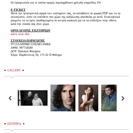
Οι τηλεφωνικές και οι online αγορές περιλαμβάνουν χρέωση υπηρεσίας 5%
E-TICKET
Μετά την ηλεκτρονική αγορά των εισιτηρίων σας, τα κατεβάζετε σε μορφή PDF και να τα
εκτυπώσετε, ώστε να εισέλθετε στο χώρο της εκδήλωσης απευθείας με αυτά. Εναλλακτικά
μπορείτε να τα έχετε αποθηκευμένα σε κινητή συσκευή για να τα επιδείξετε στην οθόνη
κατά την είσοδό σας στον χώρο.
ΟΡΟΙ ΑΓΟΡΑΣ ΕΙΣΙΤΗΡΙΩΝ
κάντε κλικ εδώ
ΣΤΟΙΧΕΙΑ ΠΑΡΑΓΩΓΗΣ
ΤΟ ΕΛΛΗΝΙΚΟ ΣΧΕΔΙΟ ΑΜΚΕ
ΑΦΜ: 997718589
ΔΟΥ: Παλαιού Φαλήρου
Έδρα: Παρθενώνος 56, 175 62 Π.Φάληρο
GALLERY
ΕΙΣΙΤΗΡΙΑ