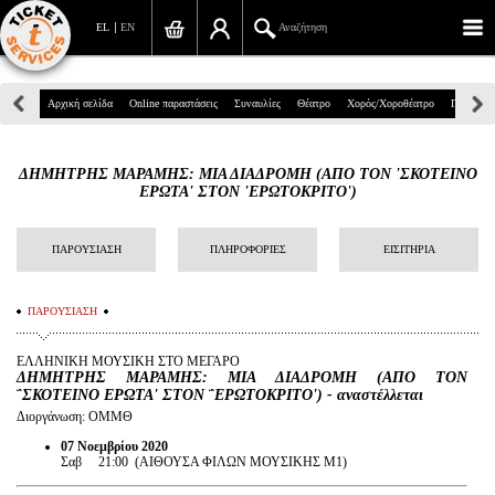
EL
EN
Αναζήτηση
Πανεπιστημίου 39, Αθήνα
Αρχική σελίδα
Online παραστάσεις
Συναυλίες
Θέατρο
Χορός/Χοροθέατρο
Παιδικά
210 7234567
ΔΗΜΗΤΡΗΣ ΜΑΡΑΜΗΣ: ΜΙΑ ΔΙΑΔΡΟΜΗ (ΑΠΟ ΤΟΝ 'ΣΚΟΤΕΙΝΟ
info@ticketservices.gr
ΕΡΩΤΑ' ΣΤΟΝ 'ΕΡΩΤΟΚΡΙΤΟ')
Αναζήτηση
ΠΑΡΟΥΣΙΑΣΗ
ΠΛΗΡΟΦΟΡΙΕΣ
ΕΙΣΙΤΗΡΙΑ
Σύνδεση/Εγγραφή
ΠΑΡΟΥΣΙΑΣΗ
Παραγγελία
ΕΛΛΗΝΙΚΗ ΜΟΥΣΙΚΗ ΣΤΟ ΜΕΓΑΡΟ
Αναζήτηση παραγγελίας
ΔΗΜΗΤΡΗΣ ΜΑΡΑΜΗΣ: ΜΙΑ ΔΙΑΔΡΟΜΗ (ΑΠΟ ΤΟΝ
΅ΣΚΟΤΕΙΝΟ ΕΡΩΤΑ' ΣΤΟΝ ΅ΕΡΩΤΟΚΡΙΤΟ') - αναστέλλεται
Προσωπικά Δεδομένα
Διοργάνωση: ΟΜΜΘ
07 Νοεμβρίου 2020
Πληροφορίες
Σαβ 21:00 (ΑΙΘΟΥΣΑ ΦΙΛΩΝ ΜΟΥΣΙΚΗΣ Μ1)