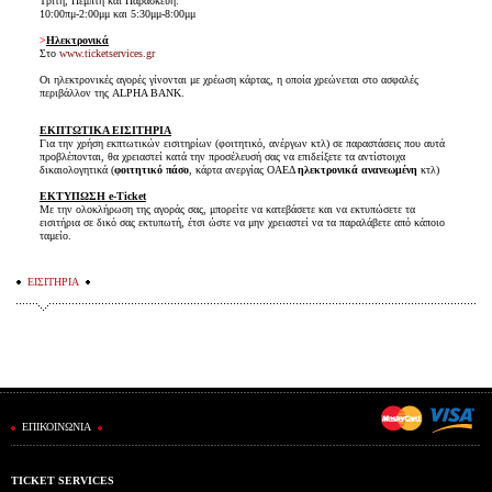
Τρίτη, Πέμπτη και Παρασκευή:
10:00πμ-2:00μμ και 5:30μμ-8:00μμ
>
Ηλεκτρονικά
Στο
www.ticketservices.gr
Οι ηλεκτρονικές αγορές γίνονται με χρέωση κάρτας, η οποία χρεώνεται στο ασφαλές
περιβάλλον της ALPHA BANK.
ΕΚΠΤΩΤΙΚΑ ΕΙΣΙΤΗΡΙΑ
Για την χρήση εκπτωτικών εισιτηρίων (φοιτητικό, ανέργων κτλ) σε παραστάσεις που αυτά
προβλέπονται, θα χρειαστεί κατά την προσέλευσή σας να επιδείξετε τα αντίστοιχα
δικαιολογητικά (
φοιτητικό πάσο
, κάρτα ανεργίας ΟΑΕΔ
ηλεκτρονικά ανανεωμένη
κτλ)
ΕΚΤΥΠΩΣΗ e-Ticket
Με την ολοκλήρωση της αγοράς σας, μπορείτε να κατεβάσετε και να εκτυπώσετε τα
εισιτήρια σε δικό σας εκτυπωτή, έτσι ώστε να μην χρειαστεί να τα παραλάβετε από κάποιο
ταμείο.
ΕΙΣΙΤΗΡΙΑ
ΕΠΙΚΟΙΝΩΝΙΑ
TICKET SERVICES