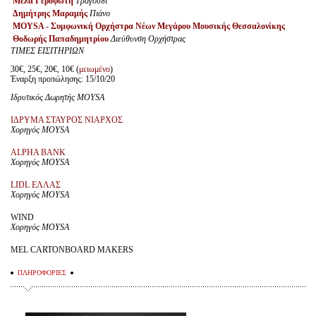
Μέλα Γεροφώτη
Τραγούδι
Δημήτρης Μαραμής
Πιάνο
MOYSA - Συμφωνική Ορχήστρα Νέων Μεγάρου Μουσικής Θεσσαλονίκης
Θοδωρής Παπαδημητρίου
Διεύθυνση Ορχήστρας
ΤΙΜΕΣ ΕΙΣΙΤΗΡΙΩΝ
30€, 25€, 20€, 10€ (
μειωμένο
)
Έναρξη προπώλησης: 15/10/20
Ιδρυτικός Δωρητής MOYSA
ΙΔΡΥΜΑ ΣΤΑΥΡΟΣ ΝΙΑΡΧΟΣ
Χορηγός MOYSA
ALPHA BANK
Χορηγός MOYSA
LIDL ΕΛΛΑΣ
Χορηγός MOYSA
WIND
Χορηγός MOYSA
MEL CARTONBOARD MAKERS
ΠΛΗΡΟΦΟΡΙΕΣ