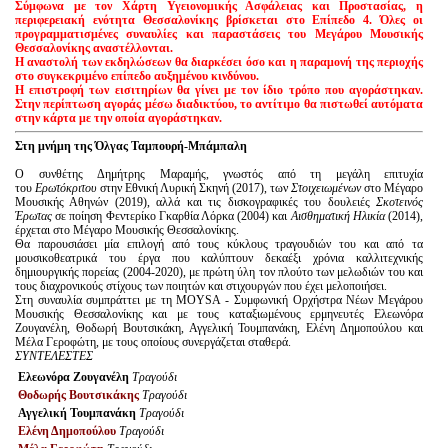
Σύμφωνα με τον Χάρτη Υγειονομικής Ασφάλειας και Προστασίας, η
Είσοδος διαχειριστή
περιφερειακή ενότητα Θεσσαλονίκης βρίσκεται στο Επίπεδο 4. Όλες
οι
προγραμματισμένες συναυλίες και παραστάσεις του Μεγάρου Μουσικής
Θεσσαλονίκης αναστέλλονται.
Η αναστολή των εκδηλώσεων θα διαρκέσει όσο και η παραμονή της περιοχής
στο συγκεκριμένο επίπεδο αυξημένου κινδύνου.
Η επιστροφή των εισιτηρίων θα γίνει με τον ίδιο τρόπο που αγοράστηκαν.
Στην περίπτωση αγοράς μέσω διαδικτύου, το αντίτιμο θα πιστωθεί αυτόματα
στην κάρτα με την οποία αγοράστηκαν.
Στη μνήμη της Όλγας Ταμπουρή-Μπάμπαλη
Ο συνθέτης Δημήτρης Μαραμής, γνωστός από τη μεγάλη επιτυχία
του
Ερωτόκριτου
στην Εθνική Λυρική Σκηνή (2017), των
Στοιχειωμένων
στο Μέγαρο
Μουσικής Αθηνών (2019), αλλά και τις δισκογραφικές του δουλειές
Σκοτεινός
Έρωτας
σε ποίηση Φεντερίκο Γκαρθία Λόρκα (2004) και
Αισθηματική Ηλικία
(2014),
έρχεται στο Μέγαρο Μουσικής Θεσσαλονίκης.
Θα παρουσιάσει μία επιλογή από τους κύκλους τραγουδιών του και από τα
μουσικοθεατρικά του έργα που καλύπτουν δεκαέξι χρόνια καλλιτεχνικής
δημιουργικής πορείας (2004-2020), με πρώτη ύλη τον πλούτο των μελωδιών του και
τους διαχρονικούς στίχους των ποιητών και στιχουργών που έχει μελοποιήσει.
Στη συναυλία συμπράττει με τη MOYSA - Συμφωνική Ορχήστρα Νέων Μεγάρου
Μουσικής Θεσσαλονίκης και με τους καταξιωμένους ερμηνευτές Ελεωνόρα
Ζουγανέλη, Θοδωρή Βουτσικάκη, Αγγελική Τουμπανάκη, Ελένη Δημοπούλου και
Μέλα Γεροφώτη, με τους οποίους συνεργάζεται σταθερά.
ΣΥΝΤΕΛΕΣΤΕΣ
Ελεωνόρα Ζουγανέλη
Τραγούδι
Θοδωρής Βουτσικάκης
Τραγούδι
Αγγελική Τουμπανάκη
Τραγούδι
Ελένη Δημοπούλου
Τραγούδι