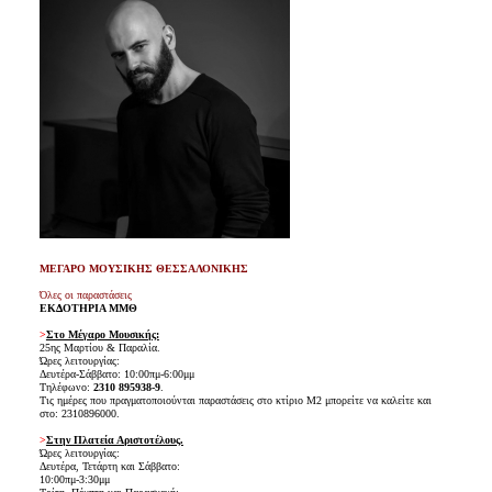
ΜΕΓΑΡΟ ΜΟΥΣΙΚΗΣ ΘΕΣΣΑΛΟΝΙΚΗΣ
Όλες οι παραστάσεις
ΕΚΔΟΤΗΡΙΑ ΜΜΘ
>
Στο Μέγαρο Μουσικής:
25ης Μαρτίου & Παραλία.
Ώρες λειτουργίας:
Δευτέρα-Σάββατο: 10:00πμ-6:00μμ
Τηλέφωνο:
2310 895938-9
.
Τις ημέρες που πραγματοποιούνται παραστάσεις στο κτίριο Μ2 μπορείτε να καλείτε και
στο: 2310896000.
>
Στην Πλατεία Αριστοτέλους.
Ώρες λειτουργίας:
Δευτέρα, Τετάρτη και Σάββατο:
10:00πμ-3:30μμ