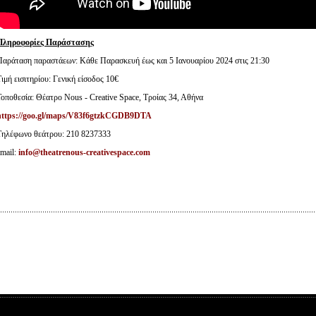
Πληροφορίες Παράστασης
Παράταση παραστάεων: Κάθε Παρασκευή έως και 5 Ιανουαρίου 2024 στις 21:30
ιμή εισιτηρίου: Γενική είσοδος 10€
Τοποθεσία: Θέατρο Νοus - Creative Space, Τροίας 34, Αθήνα
https://goo.gl/maps/V83f6gtzkCGDB9DTA
Τηλέφωνο θεάτρου: 210 8237333
email:
info@theatrenous-creativespace.com