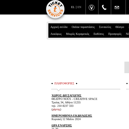
EL
EN
Αρχική σελίδα
Online παραστάσεις
Συναυλίες
Θέατρο
Λυκόφως
Μικρός Κεραμεικός
Εκθέσεις
Προσφορές
Νέ
ΠΛΗΡΟΦΟΡΙΕΣ
ΧΩΡΟΣ ΔΙΕΞΑΓΩΓΗΣ
ΘΕΑΤΡΟ NOŪS - CREATIVE SPACE
Τροίας 34, Αθήνα 11255
τηλ. 210 8237 333
(
χάρτης
)
ΗΜΕΡΟΜΗΝΙΑ ΕΚΔΗΛΩΣΗΣ
Κυριακή 12 Μαΐου 2024
ΩΡΑ ΕΝΑΡΞΗΣ
21.30