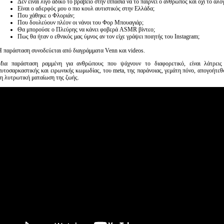
Δεν είναι λίγο άδικο το βραβείο στην ιππασία να το παίρνει ο άνθρωπος και όχι το άλο
Είναι ο αδερφός μου ο πιο κουλ αυτιστικός στην Ελλάδα;
Που χάθηκε ο Φλοριάν;
Που δουλεύουν πλέον οι νάνοι του Φορ Μπουαγιάρ;
Θα μπορούσε ο Πλεύρης να κάνει φοβερά ASMR βίντεο;
Πως θα ήταν ο εθνικός μας ύμνος αν τον είχε γράψει ποιητής του Instagram;
Η παράσταση συνοδεύεται από διαγράμματα Venn και videos.
Μια παράσταση ραμμένη για ανθρώπους που ψάχνουν το διαφορετικό, είναι λάτρεις
αυτοσαρκαστικής και ειρωνικής κωμωδίας, του meta, της παράνοιας, γεμάτη πόνο, απογοήτεθ
τη λυτρωτική ματαίωση της ζωής.