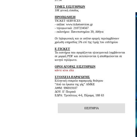
ΤΙΜΕΣ ΕΙΣΙΤΗΡΙΩΝ
10€ γενική είσοδος
ΠΡΟΠΩΛΗΣΗ
TICKET SERVICES
- online: www.ticketservices.gr
- τηλεφωνικά: 2107234567
- εκδοτήριο: Πανεπιστημίου 39, Αθήνα
Οι τηλεφωνικές και οι online αγορές περιλαμβάνουν
χρέωση υπηρεσίας 5% επί της τιμής του εισιτηρίου
E-TICKET
Τα εισιτήρια που αγοράζονται ηλεκτρονικά λαμβάνονται
σε μορφή PDF και εκτυπώνονται ή αποθηκεύονται σε
κινητό τηλέφωνο.
ΟΡΟΙ ΑΓΟΡΑΣ ΕΙΣΙΤΗΡΙΩΝ
κάντε κλικ εδώ
ΣΤΟΙΧΕΙΑ ΠΑΡΑΓΩΓΗΣ
Ελληνική εταιρεία παραγωγής θεάτρου
"Από τα έγκατα της γής" AMKE
ΑΦΜ: 996919107
ΔΟΥ: Ε' Πειραιά
ΕΔΡΑ: Τριπόλεως 4-6, Πέραμα, 188 63
ΕΙΣΙΤΗΡΙΑ