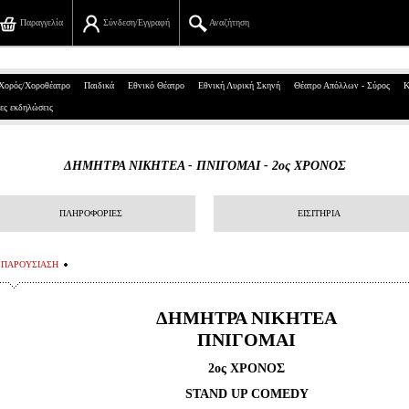
Παραγγελία
Σύνδεση/Εγγραφή
Αναζήτηση
Πανεπιστημίου 39, Αθήνα
Χορός/Χοροθέατρο
Παιδικά
Εθνικό Θέατρο
Εθνική Λυρική Σκηνή
Θέατρο Απόλλων - Σύρος
Κ
ες εκδηλώσεις
210 7234567
info@ticketservices.gr
ΔΗΜΗΤΡΑ ΝΙΚΗΤΕΑ - ΠΝΙΓΟΜΑΙ - 2ος ΧΡΟΝΟΣ
Αναζήτηση
ΠΛΗΡΟΦΟΡΙΕΣ
ΕΙΣΙΤΗΡΙΑ
Σύνδεση/Εγγραφή
Παραγγελία
ΠΑΡΟΥΣΙΑΣΗ
Αναζήτηση παραγγελίας
ΔΗΜΗΤΡΑ ΝΙΚΗΤΕΑ
ΠΝΙΓΟΜΑΙ
Προσωπικά Δεδομένα
2ος ΧΡΟΝΟΣ
Πληροφορίες
STAND UP COMEDY