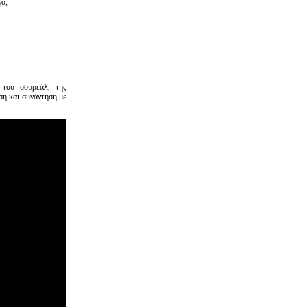
γο;
 του σουρεάλ, της
ση και συνάντηση με