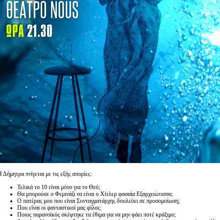
 Δήμητρα πνίγεται με τις εξής απορίες:
Τελικά το 10 είναι μόνο για το Θεό;
Θα μπορούσε ο Φεμινάζι να είναι ο Χίτλερ φασαία Εξαρχειώτισσα;
Ο πατέρας μου που είναι Συνταγματάρχης δουλεύει σε προσομοίωση;
Που είναι οι φανταστικοί μας φίλοι;
Ποιος παρανοϊκός σκέφτηκε τα έθιμα για να μην φάει ποτέ κράξιμο;