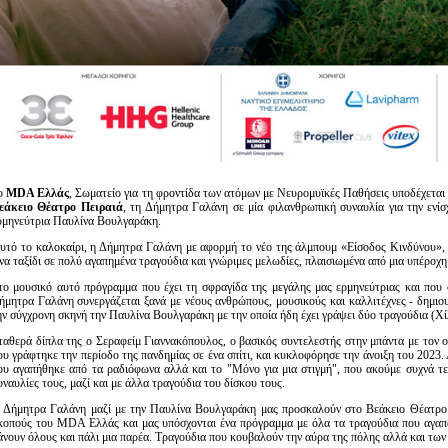
ο
MDA Ελλάς
, Σωματείο για τη φροντίδα των ατόμων με Νευρομυϊκές Παθήσεις υποδέχεται
εάκειο Θέατρο Πειραιά
, τη Δήμητρα Γαλάνη σε μία φιλανθρωπική συναυλία για την ενίσ
ρμηνεύτρια Παυλίνα Βουλγαράκη.
υτό το καλοκαίρι, η Δήμητρα Γαλάνη με αφορμή το νέο της άλμπουμ «Είσοδος Κινδύνου», π
να ταξίδι σε πολύ αγαπημένα τραγούδια και γνώριμες μελωδίες, πλαισιωμένα από μια υπέροχη
το μουσικό αυτό πρόγραμμα που έχει τη σφραγίδα της μεγάλης μας ερμηνεύτριας και που 
ήμητρα Γαλάνη συνεργάζεται ξανά με νέους ανθρώπους, μουσικούς και καλλιτέχνες - δημιου
ην σύγχρονη σκηνή την Παυλίνα Βουλγαράκη με την οποία ήδη έχει γράψει δύο τραγούδια (Χίλι
ταθερά δίπλα της ο Σεραφείμ Γιαννακόπουλος, ο βασικός συντελεστής στην μπάντα με τον 
ου γράφτηκε την περίοδο της πανδημίας σε ένα σπίτι, και κυκλοφόρησε την άνοιξη του 2023.
ου αγαπήθηκε από τα ραδιόφωνα αλλά και το "Μόνο για μια στιγμή", που ακούμε συχνά τελ
υναυλίες τους, μαζί και με άλλα τραγούδια του δίσκου τους.
 Δήμητρα Γαλάνη μαζί με την Παυλίνα Βουλγαράκη μας προσκαλούν στο Βεάκειο Θέατρο σ
κοπούς του MDA Ελλάς και μας υπόσχονται ένα πρόγραμμα με όλα τα τραγούδια που αγαπά
άνουν όλους και πάλι μια παρέα. Τραγούδια που κουβαλούν την αύρα της πόλης αλλά και των 