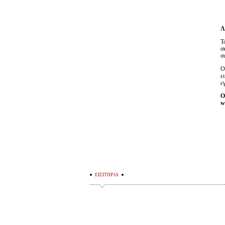
Λ
Τ
σ
σ
Ο
ε
ε
Ο
w
ΕΙΣΙΤΗΡΙΑ