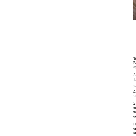
Τ
Β
ε
Α
Έ
Σ
Δ
τ
Σ
π
π
σ
Η
σ
κ