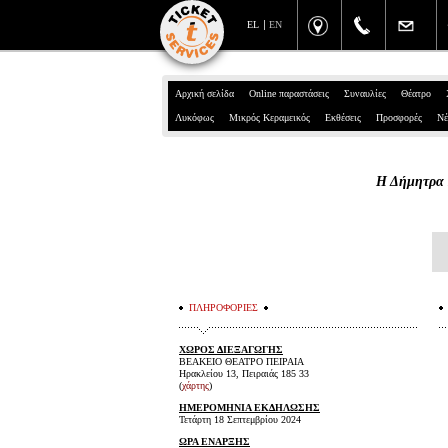
EL
EN
Αρχική σελίδα
Online παραστάσεις
Συναυλίες
Θέατρο
Λυκόφως
Μικρός Κεραμεικός
Εκθέσεις
Προσφορές
Νέ
Η Δήμητρα 
ΠΛΗΡΟΦΟΡΙΕΣ
ΧΩΡΟΣ ΔΙΕΞΑΓΩΓΗΣ
ΒΕΑΚΕΙΟ ΘΕΑΤΡΟ ΠΕΙΡΑΙΑ
Ηρακλείου 13, Πειραιάς 185 33
(
χάρτης
)
ΗΜΕΡΟΜΗΝΙΑ ΕΚΔΗΛΩΣΗΣ
Τετάρτη 18 Σεπτεμβρίου 2024
ΩΡΑ ΕΝΑΡΞΗΣ