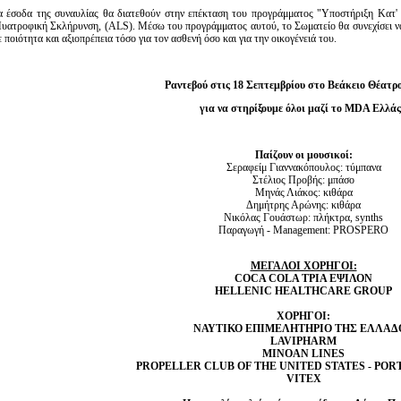
α έσοδα της συναυλίας θα διατεθούν στην επέκταση του προγράμματος "Υποστήριξη Kα
υατροφική Σκλήρυνση, (ALS). Μέσω του προγράμματος αυτού, το Σωματείο θα συνεχίσει να 
ε ποιότητα και αξιοπρέπεια τόσο για τον ασθενή όσο και για την οικογένειά του.
Ραντεβού στις 18 Σεπτεμβρίου στο Βεάκειο Θέατρ
για να στηρίξουμε όλοι μαζί το MDA Ελλάς
Παίζουν οι μουσικοί:
Σεραφείμ Γιαννακόπουλος: τύμπανα
Στέλιος Προβής: μπάσο
Μηνάς Λιάκος: κιθάρα
Δημήτρης Αρώνης: κιθάρα
Νικόλας Γουάστωρ: πλήκτρα, synths
Παραγωγή - Management: PROSPERO
ΜΕΓΑΛΟΙ ΧΟΡΗΓΟΙ:
COCA COLA ΤΡΙΑ ΕΨΙΛΟΝ
HELLENIC HEALTHCARE GROUP
ΧΟΡΗΓΟΙ:
ΝΑΥΤΙΚΟ ΕΠΙΜΕΛΗΤΗΡΙΟ ΤΗΣ ΕΛΛΑΔ
LAVIPHARM
MINOAN LINES
PROPELLER CLUB OF THE UNITED STATES - POR
VITEX