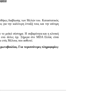
ιραιά
υνθήκες διαβίωσης των Μελών του. Καταστατικός
 για την καλύτερη ένταξή τους και την ισότιμη
 το μυϊκό σύστημα. Η σοβαρότητα και η κλινική
υ ενώ άλλες όχι. Σήμερα στο MDA Ελλάς είναι
ου ενός Μέλους που ασθενεί.
ρωτοβουλίας. Για περισσότερες πληροφορίες: