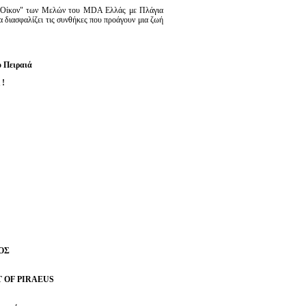
τ' Oίκον" των Mελών του MDA Ελλάς με Πλάγια
διασφαλίζει τις συνθήκες που προάγουν μια ζωή
ο Πειραιά
 !
ΟΣ
T OF PIRAEUS