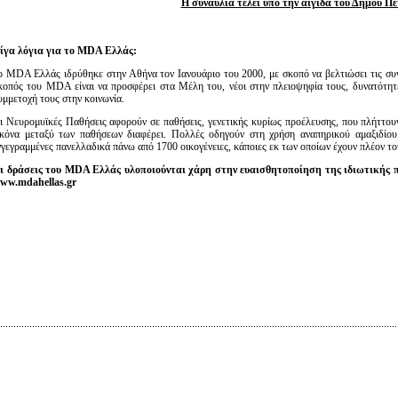
Η συναυλία τελεί υπό την αιγίδα του Δήμου Πε
ίγα λόγια για το MDA Ελλάς:
ο MDA Ελλάς ιδρύθηκε στην Αθήνα τον Ιανουάριο του 2000, με σκοπό να βελτιώσει τις σ
κοπός του MDA είναι να προσφέρει στα Μέλη του, νέοι στην πλειοψηφία τους, δυνατότητες
υμμετοχή τους στην κοινωνία.
ι Νευρομυϊκές Παθήσεις αφορούν σε παθήσεις, γενετικής κυρίως προέλευσης, που πλήττουν
ικόνα μεταξύ των παθήσεων διαφέρει. Πολλές οδηγούν στη χρήση αναπηρικού αμαξιδίο
γγεγραμμένες πανελλαδικά πάνω από 1700 οικογένειες, κάποιες εκ των οποίων έχουν πλέον τ
ι δράσεις του MDA Ελλάς υλοποιούνται χάρη στην ευαισθητοποίηση της ιδιωτικής π
ww.mdahellas.gr