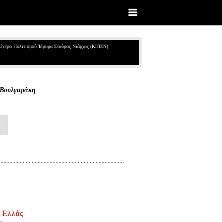
έντρο Πολιτισμού Ίδρυμα Σταύρος Νιάρχος (ΚΠΙΣΝ)
 Βουλγαράκη
A Ελλάς