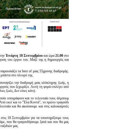
 την
Τετάρτη 18 Σεπτεμβρίου
και ώρα
21.00
στο
χυση του έργου του. Μαζί της η δημιουργός και
αρουσιάζει τα best of μιας 55χρονης διαδρομής.
 μπάντα στο πλευρό της.
συνοψίζει την διαδρομή μιας ολόκληρης ζωής, η
ργούς που ξεχωρίζει. Αυτή τη φορά επιλέγει από
ες ζωές, Δεν είπες κάτι).
οποίο υπογράφουν και το τελευταίο τους άλμπουμ
 Από εκεί και το "Έλα Κοντά", το πρώτο τραγούδι
ευταία και θα ακούσουμε και στις καλοκαιρινές
τις 18 Σεπτεμβρίου για να υποστηρίξουμε τους
με, που θα τραγουδήσουμε ξανά και που θα μας
ταξιδιών μας.