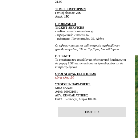
21.00
ΤΙΜΕΣ ΕΙΣΙΤΗΡΙΩΝ
Γενική είσοδος:
20€
ΑμεΑ:
15€
ΠΡΟΠΩΛΗΣΗ
TICKET SERVICES
- online: www.ticketservices.gr
- τηλεφωνικά: 2107234567
- εκδοτήριο: Πανεπιστημίου 39, Αθήνα
Οι τηλεφωνικές και οι online αγορές περιλαμβάνουν
χρέωση υπηρεσίας 5% επί της τιμής του εισιτηρίου
E-TICKET
Τα εισιτήρια που αγοράζονται ηλεκτρονικά λαμβάνονται
σε μορφή PDF και εκτυπώνονται ή αποθηκεύονται σε
κινητό τηλέφωνο.
ΟΡΟΙ ΑΓΟΡΑΣ ΕΙΣΙΤΗΡΙΩΝ
κάντε κλικ εδώ
ΣΤΟΙΧΕΙΑ ΠΑΡΑΓΩΓΗΣ
MDA ΕΛΛΑΣ
ΑΦΜ: 099821061
ΔΟΥ: ΚΕΦΟΔΕ ΑΤΤΙΚΗΣ
ΕΔΡΑ: Ελπίδος 6, Αθήνα 104 34
ΕΙΣΙΤΗΡΙΑ