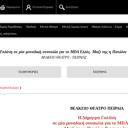
Παραγγελία
Σύνδεση/Εγγραφή
Αναζήτηση
Πανεπιστημίου 39, Αθήνα
Χορός/Χοροθέατρο
Παιδικά
Εθνικό Θέατρο
Εθνική Λυρική Σκηνή
Θέατρο Απόλλων - Σύρος
Κ
ες εκδηλώσεις
210 7234567
info@ticketservices.gr
Γαλάνη σε μία μοναδική συναυλία για το MDA Ελλάς. Μαζί της η Παυλίνα
ΒΕΑΚΕΙΟ ΘΕΑΤΡΟ - ΠΕΙΡΑΙΑΣ
Αναζήτηση
Σύνδεση/Εγγραφή
ΠΛΗΡΟΦΟΡΙΕΣ
ΕΙΣΙΤΗΡΙΑ
Παραγγελία
ΠΑΡΟΥΣΙΑΣΗ
Αναζήτηση παραγγελίας
Προσωπικά Δεδομένα
ΒΕΑΚΕΙΟ ΘΕΑΤΡΟ ΠΕΙΡΑΙΑ
Η Δήμητρα Γαλάνη
Πληροφορίες
σε μία μοναδική συναυλία για το MD